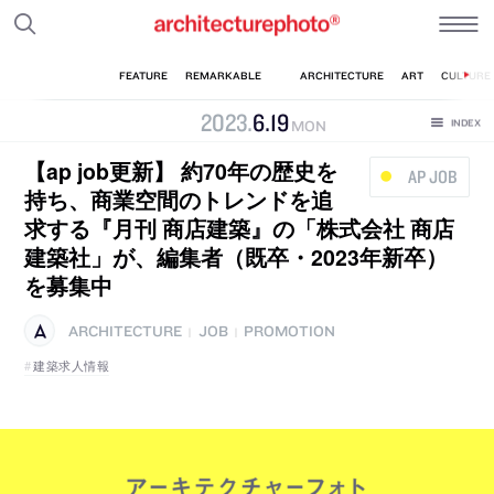
2023
.
6
.
19
MON
【ap job更新】 約70年の歴史を
AP JOB
持ち、商業空間のトレンドを追
求する『月刊 商店建築』の「株式会社 商店
建築社」が、編集者（既卒・2023年新卒）
を募集中
ARCHITECTURE
JOB
PROMOTION
|
|
建築求人情報