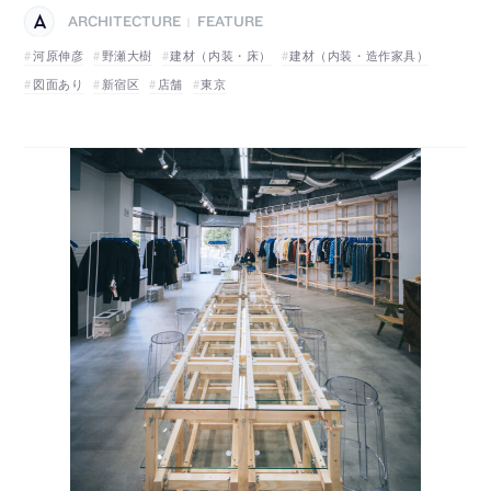
ARCHITECTURE
FEATURE
|
河原伸彦
野瀬大樹
建材（内装・床）
建材（内装・造作家具）
図面あり
新宿区
店舗
東京