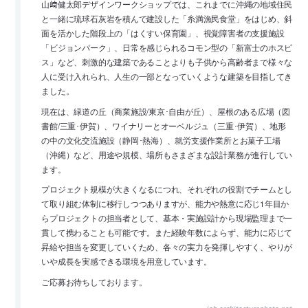
山﨑健太郎デザインワークショップでは、これまでに沖縄の地域住民
と一緒に琉球石灰岩を積んで建設した「糸満漁民食堂」をはじめ、斜
面を活かした階段上の「はくすい保育園」、視覚障害者の支援施設
「ビジョンパーク」、日常を感じられるコモン型の「新富士のホスピ
ス」など、刺激的な建築であることよりも子供から高齢者まで様々な
人に受け入れられ、人生の一部となっていくような建築を目指してき
ました。
現在は、緑道の丘（商業施設/東京･自由が丘）、屋根のある広場（図
書館/三重･伊賀）、ワイナリーとオーベルジュ（三重･伊賀）、地形
の中の文化交流施設（静岡･熱海）、就労支援作業所とお菓子工場
（沖縄）など、用途や規模、場所もさまざまな設計業務が進行してい
ます。
プロジェクト規模が大きくなるにつれ、それぞれの役割でチームとし
て取り組む体制に移行しつつありますが、能力や熱意に応じ1年目か
らプロジェクトの担当者として、基本・実施設計から現場監理まで一
貫して携わることも可能です。また経験年数によらず、能力に応じて
昇給や担当を変更していくため、各々の実力を発揮しやすく、やりが
いや成長を実感できる環境を用意しています。
ご応募お待ちしております。