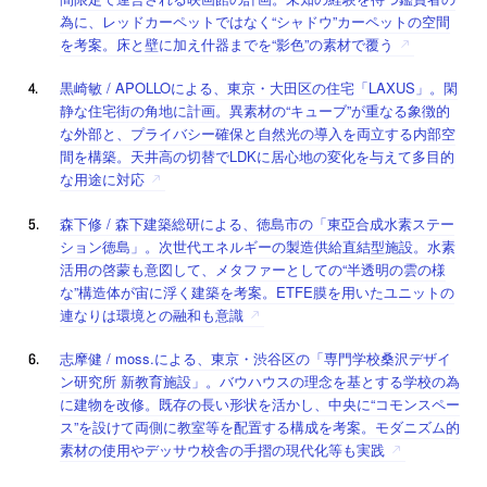
為に、レッドカーペットではなく“シャドウ”カーペットの空間
を考案。床と壁に加え什器までを“影色”の素材で覆う
黒崎敏 / APOLLOによる、東京・大田区の住宅「LAXUS」。閑
静な住宅街の角地に計画。異素材の“キューブ”が重なる象徴的
な外部と、プライバシー確保と自然光の導入を両立する内部空
間を構築。天井高の切替でLDKに居心地の変化を与えて多目的
な用途に対応
森下修 / 森下建築総研による、徳島市の「東亞合成水素ステー
ション徳島」。次世代エネルギーの製造供給直結型施設。水素
活用の啓蒙も意図して、メタファーとしての“半透明の雲の様
な”構造体が宙に浮く建築を考案。ETFE膜を用いたユニットの
連なりは環境との融和も意識
志摩健 / moss.による、東京・渋谷区の「専門学校桑沢デザイ
ン研究所 新教育施設」。バウハウスの理念を基とする学校の為
に建物を改修。既存の長い形状を活かし、中央に“コモンスペー
ス”を設けて両側に教室等を配置する構成を考案。モダニズム的
素材の使用やデッサウ校舎の手摺の現代化等も実践