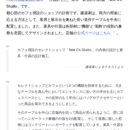
Studio」です。
都心部のカフェ併設のショップの計画です。建築家は、両方の用途に
応える方法として、客席と展示台を兼ねた長い造作テーブルを中央に
配置しました。また、家具や什器は各部材に“機能”と“装飾”の役割の兼
務を意図してデザインされました。店舗の
公式ページはこちら
。
カフェ併設のセレクトショップ「New C’s Studio.」の内装の設計と家
具・什器の設計施工。
建築家によるテキストより
セレクトショップとカフェという2つの機能を担保するために、大き
なテーブルを真ん中においてエントランスに近い方の半分を主にカフ
ェスペースとし、その反対のもう半分にはバッグやアクセサリーとい
った商品を展示できるようにしました。
そのテーブルを中心に店舗内を回って商品が見られるように、壁に沿
ってハンガーラック兼棚の什器を2台配置し、そして道路に面した窓
側にはコンクリートハンガーラックを配置しています。家具・什器を