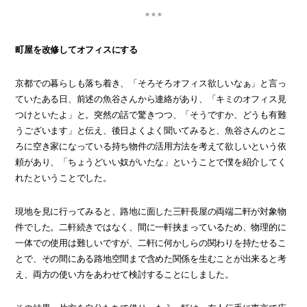
町屋を改修してオフィスにする
京都での暮らしも落ち着き、「そろそろオフィス欲しいなぁ」と言っ
ていたある日、前述の魚谷さんから連絡があり、「キミのオフィス見
つけといたよ」と。突然の話で驚きつつ、「そうですか、どうも有難
うございます」と伝え、後日よくよく聞いてみると、魚谷さんのとこ
ろに空き家になっている持ち物件の活用方法を考えて欲しいという依
頼があり、「ちょうどいい奴がいたな」ということで僕を紹介してく
れたということでした。
現地を見に行ってみると、路地に面した三軒長屋の両端二軒が対象物
件でした。二軒続きではなく、間に一軒挟まっているため、物理的に
一体での使用は難しいですが、二軒に何かしらの関わりを持たせるこ
とで、その間にある路地空間まで含めた関係を生むことが出来ると考
え、両方の使い方をあわせて検討することにしました。