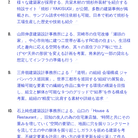
様々な建築家が採用する、共栄木材の“焼杉外装材”を紹介する
特設サイト「焼杉 / YAKISUGI」が公開。多数の建築事例が掲
載され、サンプル請求や特注依頼も可能。日本で初めて焼杉を
工場生産した歴史や技術も紹介
山田伸彦建築設計事務所による、宮崎市の住宅改修「瀬頭の
家」。中心市街地に建つ二世帯が暮らすRC造の住まい。生活様
式と趣向に応える空間を求め、其々の居住フロア毎に“仕上
げ”や“天井の形状”を変える計画を考案。将来的な一部の貸出も
想定してインフラの準備も行う
三井嶺建築設計事務所による「『道明』の組紐 会場構成 ジャ
パンハウス巡回展」。世界三都市を巡回する“組紐”の展覧会。
運輸可能な要素での繊細な作品に集中する環境の構築を目指
し、組立と解体が可能な９つのグリッドで“結界”を作る構成を
考案。組紐の“精度”に比肩する素材や詳細も追求
石上純也建築設計事務所による、山口の「House ＆
Restaurant」。旧知の友人の為の住宅兼店舗。“時間と共にその
重みを増していく”空間の要望に、地面に穴を掘りコンクリート
を流して土の中の躯体を掘り起こしガラスを嵌める建築を考
案。不確定要素を許容し使い方の発見更新を繰り返して作る