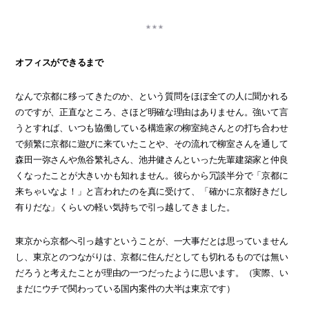
オフィスができるまで
なんで京都に移ってきたのか、という質問をほぼ全ての人に聞かれる
のですが、正直なところ、さほど明確な理由はありません。強いて言
うとすれば、いつも協働している構造家の柳室純さんとの打ち合わせ
で頻繁に京都に遊びに来ていたことや、その流れで柳室さんを通して
森田一弥さんや魚谷繁礼さん、池井健さんといった先輩建築家と仲良
くなったことが大きいかも知れません。彼らから冗談半分で「京都に
来ちゃいなよ！」と言われたのを真に受けて、「確かに京都好きだし
有りだな」くらいの軽い気持ちで引っ越してきました。
東京から京都へ引っ越すということが、一大事だとは思っていません
し、東京とのつながりは、京都に住んだとしても切れるものでは無い
だろうと考えたことが理由の一つだったように思います。（実際、い
まだにウチで関わっている国内案件の大半は東京です）