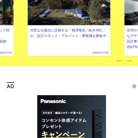
ッフ同
代官山を拠点に活動する「梅澤竜也 / ALA INC.」
住宅や
が、設計スタッフ・アルバイト・事務職を募集中
なデザ
（経験
設計事
202
26.07.31
2026.07.30