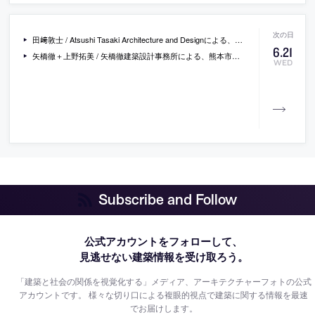
田﨑敦士 / Atsushi Tasaki Architecture and Designによる、神奈川・藤沢市の美容室「NEON」。メーカー住宅の1階に計画。設計者自身の原風景でもある“工業化”に向き合い、スタッド製什器等の流通建材を“少しずれた”方法で用いる設計を志向。今ある風景に寄添いながらも“以前とは異なる風景”を生み出す
6
.
21
矢橋徹＋上野拓美 / 矢橋徹建築設計事務所による、熊本市の、店舗兼住宅「江津ハウス」。様々な景色を見渡す場に建つ週末住宅。段階的に移住する施主の為に“変化に適応できる空間”を目指し、多彩な開口を持つ三層の“がらんどう”の建築を考案。窓の自由度を上げる為に軸組に外皮を巻く二重架構とする
WED
Subscribe and Follow
公式アカウントをフォローして、
見逃せない建築情報を受け取ろう。
「建築と社会の関係を視覚化する」メディア、アーキテクチャーフォトの公式
アカウントです。
様々な切り口による複眼的視点で建築に関する情報を最速
でお届けします。