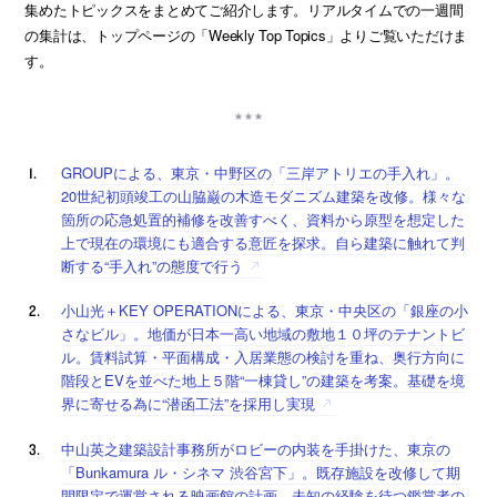
集めたトピックスをまとめてご紹介します。リアルタイムでの一週間
の集計は、トップページの「Weekly Top Topics」よりご覧いただけま
す。
GROUPによる、東京・中野区の「三岸アトリエの手入れ」。
20世紀初頭竣工の山脇巌の木造モダニズム建築を改修。様々な
箇所の応急処置的補修を改善すべく、資料から原型を想定した
上で現在の環境にも適合する意匠を探求。自ら建築に触れて判
断する“手入れ”の態度で行う
小山光＋KEY OPERATIONによる、東京・中央区の「銀座の小
さなビル」。地価が日本一高い地域の敷地１０坪のテナントビ
ル。賃料試算・平面構成・入居業態の検討を重ね、奥行方向に
階段とEVを並べた地上５階“一棟貸し”の建築を考案。基礎を境
界に寄せる為に“潜函工法”を採用し実現
中山英之建築設計事務所がロビーの内装を手掛けた、東京の
「Bunkamura ル・シネマ 渋谷宮下」。既存施設を改修して期
間限定で運営される映画館の計画。未知の経験を待つ鑑賞者の