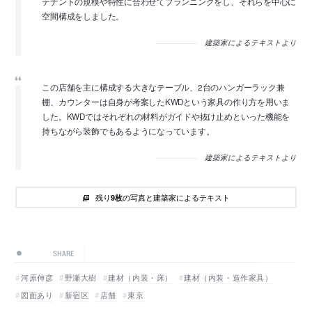
テナントの規模や特性に合わせてプランニングをし、それらを中心に
空間構成をしました。
建築家によるテキストより
この店舗を主に構成する大きなテーブル、2台のハンガーラック兼
棚、カウンターは自身が考案したKWDという家具の作り方を用いま
した。KWDではそれぞれの材料がガイドや抜け止めといった機能を
持ちながら装飾でもあるようになっています。
建築家によるテキストより
残り
の写真と建築家によるテキスト
9枚
SHARE
河原伸彦
野瀬大樹
建材（内装・床）
建材（内装・造作家具）
図面あり
新宿区
店舗
東京