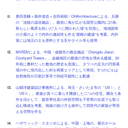
奥田晃輔＋堀井達也＋吉田裕樹 / OHArchitectureによる、兵庫
の「淡路の温浴施設」。眼前に海が広がる国営公園内に計画。
島らしい風景を紡いだ“人々に開かれた場”を目指し、地域固有
の小屋のようで内外の連続性も作る“屋根の建築”を考案。内外
装には地元の土を原料とする瓦やタイル等も使用
MVRDVによる、中国・成都市の複合施設「Chengdu Jiaozi
Courtyard Towers」。金融地区の最後の空地を埋める建築。20
年前に農村だった敷地の歴史を意識し、タワーの足元の円形基
壇の中に現代化した村を商業エリアとして再現。3つのビルは
自然換気や日射計算等で持続可能性にも配慮
山縣洋建築設計事務所による、埼玉・さいたま市の「USⅠ」と
「USⅡ」。家族が其々に暮らす隣接した二つの住宅。隣合う条
件を活かして、親世帯住居の外部空間を子世帯の住居でも取り
込む構成を考案。視線の抜け方も操作して四世代の家族が寄添
える空間を作る
ヘザウィック・スタジオによる、中国・上海の、展示ホール