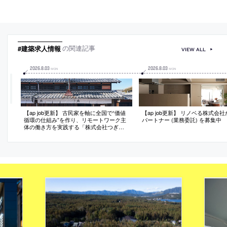
#建築求人情報
の関連記事
VIEW ALL
2026
.
8
.
03
2026
.
8
.
03
MON
MON
【ap job更新】 古民家を軸に全国で“価値
【ap job更新】 リノベる株式会
循環の仕組み”を作り、リモートワーク主
パートナー (業務委託) を募集中
体の働き方を実践する「株式会社つぎ
と」が、設計スタッフ（経験者・既卒）
を募集中