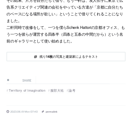
その結果、片方を自分たちで借り、もう一軒は、友人伝手に東京で広
告系クリエイティブ関連の会社をやっている方達が「京都に自分たち
のベースになる場所が欲しい」ということで借りてくれることになり
ました。
二軒同時で改修をして、一つを僕らSchenk Hattoriの京都オフィス、も
う一つを彼らが運営する四条半（四条と五条の中間だから）という名
前のギャラリーとして使い始めました。
残り
の写真と建築家によるテキスト
14枚
SHARE
Territory of Imagination
服部大祐
論考
2023.06.19 Mon 07:40
permalink