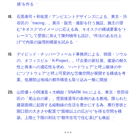
感”を作る
石黒泰司＋和祐里 / アンビエントデザインズによる、東京・渋
谷区の「tracing」。展示・販売・撮影を行う施設。施主の望
む“キオスク”のイメージに応える為、キオスクの構成要素を“ト
レース”して壁面に加えて陳列物等も設計。“作法のある仕上
げ”で内装の論理的構築を試みる
デイビッド・チッパーフィールド事務所による、韓国・ソウル
の、オフィスビル「K-Project」。IT企業の新社屋。建築の耐久
性と将来への適応性を求め、“ハードウェア”と呼ぶ躯体の中
に“ソフトウェア”と呼ぶ可変的な労働空間が展開する構成を考
案。低層部は地域の都市構造も取り込み一般に開放
山田優＋小阿瀬直＋大嶋励 / SNARK Inc.による、東京・世田谷
区の「尾山台の家」。壁面後退等の条例のある敷地。限られた
建築面積に起因する縦動線の生活を豊かにする為、雁行形状と
開口部の大きさや配置で“面積以上の広がり”を得る空間を構
築。上階と下階の対比で“都市住宅で住む喜び”も喚起