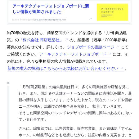
アーキテクチャーフォトジョブボードに新
しい情報が追加されました
job.architecturephoto.net
約70年の歴史を持ち、商業空間のトレンドを追求する『月刊 商店建
築』の
「株式会社 商店建築社」
の、編集者（既卒・2023年新卒）
募集のお知らせです。詳しくは、
ジョブボードの当該ページ
にて
ご確認ください。
アーキテクチャーフォトジョブボード
には、そ
の他にも、色々な事務所の求人情報が掲載されています。
新規の求人の投稿はこちらからお気軽にお問い合わせください
。
「月刊 商店建築」の編集部員は日々、多くの商業施設や店舗を見に
行き、また、設計者や店舗オーナーなどの関係者に直接話を聞き、最
新の情報を入手しています。そうした中から、現在のトレンドや読者
ニーズを掴み、誌面での特集企画を立案し、実現していきます。
そうした商業空間のトレンドやデザインの潮流に興味のある方に向い
ている仕事です。
さらに、編集部では、広告営業部、販売営業部、また姉妹誌「アイム
ホーム」の編集部などとも連携しながら、誌面の内容を充実させ、と