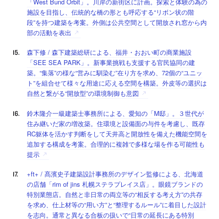
「West Bund Orbit」。川岸の新街区に計画。探索と体験の為の
施設を目指し、伝統的な橋の形とも呼応する“リボン状の階
段”を持つ建築を考案。外側は公共空間として開放され窓から内
部の活動を表出
森下修 / 森下建築総研による、福井・おおい町の商業施設
「SEE SEA PARK」。新事業挑戦も支援する官民協同の建
築。“集落”の様な“営みに馴染む”在り方を求め、72個の“ユニッ
ト”を組合せて様々な用途に応える空間を構築。外皮等の選択は
自然と繋がる“開放型”の環境制御も意図
鈴木隆介一級建築士事務所による、愛知の「M邸」。３世代が
住み継いだ家の増改築。住環境と設備面の与件を考慮し、既存
RC躯体を活かす判断をして天井高と開放性を備えた機能空間を
追加する構成を考案。合理的に複雑で多様な場を作る可能性も
提示
+ft+ / 髙濱史子建築設計事務所のデザイン監修による、北海道
の店舗「rim of jins 札幌ステラプレイス店」。眼鏡ブランドの
特別業態店。自然と非日常の両立等の“相反する考え方”の共存
を求め、仕上材等の“用い方”と“整理するルール”に着目した設計
を志向。通常と異なる合板の扱いで“日常の延長にある特別