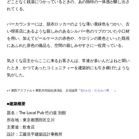
どことなく銭湯につかっているときの、あの独特の一体感が醸し出さ
れてくる。
バーカウンターには、脱衣ロッカーのような薄い黄緑色をつかい、古
い喫茶店にあるような親しみのあるシルバー色のリブのついた小口材
を用い、加えてビールケースの赤色や、ケロリンの黄色といった既視
にあふれた原色の備品も、空間の親しみやすさに一役買っている。
気さくな店主からここに来るお客さんは、常連が多いんだよねと聞い
たとき、かつてあったコミュニティーを建築的にも引き継げたような
気がした。
※1 東西アスファルト事業共同組合講演会 古谷誠章『
2カルロ・スカルパ考
』
■建築概要
題名：The Local Pub 竹の湯 別館
所在地：東京都墨田区立川
主要途：飲食店
設計：工藤浩平建築設計事務所