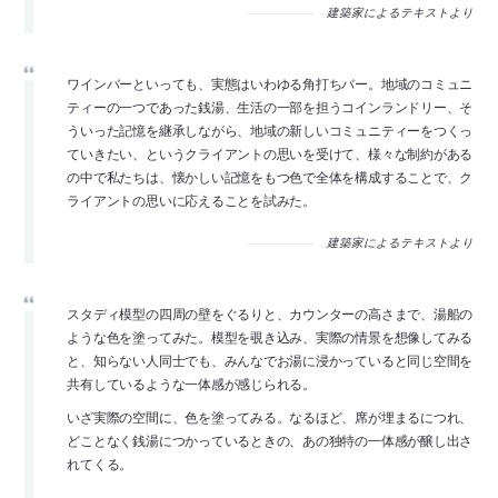
建築家によるテキストより
ワインバーといっても、実態はいわゆる角打ちバー。地域のコミュニ
ティーの一つであった銭湯、生活の一部を担うコインランドリー、そ
ういった記憶を継承しながら、地域の新しいコミュニティーをつくっ
ていきたい、というクライアントの思いを受けて、様々な制約がある
の中で私たちは、懐かしい記憶をもつ色で全体を構成することで、ク
ライアントの思いに応えることを試みた。
建築家によるテキストより
スタディ模型の四周の壁をぐるりと、カウンターの高さまで、湯船の
ような色を塗ってみた。模型を覗き込み、実際の情景を想像してみる
と、知らない人同士でも、みんなでお湯に浸かっていると同じ空間を
共有しているような一体感が感じられる。
いざ実際の空間に、色を塗ってみる。なるほど、席が埋まるにつれ、
どことなく銭湯につかっているときの、あの独特の一体感が醸し出さ
れてくる。