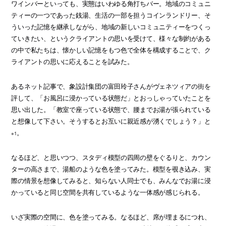
ワインバーといっても、実態はいわゆる角打ちバー。地域のコミュニ
ティーの一つであった銭湯、生活の一部を担うコインランドリー、そ
ういった記憶を継承しながら、地域の新しいコミュニティーをつくっ
ていきたい、というクライアントの思いを受けて、様々な制約がある
の中で私たちは、懐かしい記憶をもつ色で全体を構成することで、ク
ライアントの思いに応えることを試みた。
あるネット記事で、象設計集団の富田玲子さんがヴェネツィアの街を
評して、「お風呂に浸かっている状態だ」とおっしゃっていたことを
思い出した。「教室で座っている状態で、腰までお湯が張られている
と想像して下さい。そうするとお互いに親近感が湧くでしょう？」と
。
※1
なるほど、と思いつつ、スタディ模型の四周の壁をぐるりと、カウン
ターの高さまで、湯船のような色を塗ってみた。模型を覗き込み、実
際の情景を想像してみると、知らない人同士でも、みんなでお湯に浸
かっていると同じ空間を共有しているような一体感が感じられる。
いざ実際の空間に、色を塗ってみる。なるほど、席が埋まるにつれ、