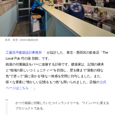
工藤浩平建築設計事務所
が設計した、東京・墨田区の飲食店「The
Local Pub 竹の湯 別館」です。
銭湯の付属施設をバーに改修する計画です。建築家は、記憶の継承
と“地域の新しいコミュニティー”を目指し、壁を腰まで“湯船の様な
色”で塗って“湯に浸かる”様な一体感を空間に付与しました。また、
様々な要素に“懐かしい記憶をもつ色”も用いられました。店舗の
公式
ページはこちら
。
かつて銭湯に付随していたコインランドリーを、ワインバーに変える
プロジェクトである。