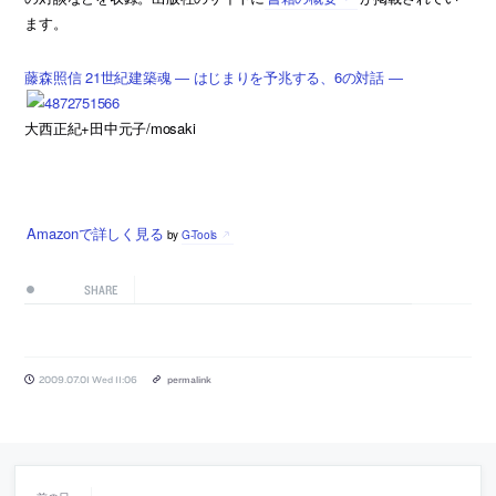
ます。
藤森照信 21世紀建築魂 ― はじまりを予兆する、6の対話 ―
大西正紀+田中元子/mosaki
Amazonで詳しく見る
by
G-Tools
SHARE
2009.07.01 Wed 11:06
permalink