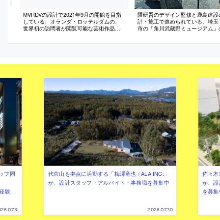
MVRDVの設計で2021年9月の開館を目指
隈研吾のデザイン監修と鹿島建設
している、オランダ・ロッテルダムの、
計・施工で進められている、埼玉
世界初の訪問者が閲覧可能な芸術作品の
市の「角川武蔵野ミュージアム」
収蔵庫「Depot Boijmans Van Beuningen」
写真
の外観写真
ッフ同
代官山を拠点に活動する「梅澤竜也 / ALA INC.」
佐々木慧
が、設計スタッフ・アルバイト・事務職を募集中
が、設
（経験
を募集
26.07.31
2026.07.30