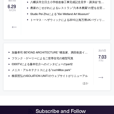
八幡浜市立日土小学校改修工事完成記念見学・講演会”生まれ変わった日土小学校”が開催[2009/8/1]
6
.
29
農家のこせがれによるレストラン”六本木農園”の壁を左官仕上げするワークショップの参加者を募集中
MON
Studio Pei-Zhuによる”Xixi Wetland Art Museum”
トーマス・ヘザウィックによる2010上海万博UKパヴィリオン
加藤孝司 BEYOND ARCHITECTURE “構造家、満田衛資インタビュー”
7
.
03
フランク・ゲーリーによる二世帯住宅の模型写真
FRI
0300TVによる藤本壮介へのインタビューのpart2
メニス・アルキテクトスによる”cuchillitos park”
柳原照弘のISOLATION UNIT/のウェブサイトがリニューアル
ほか
Subscribe and Follow