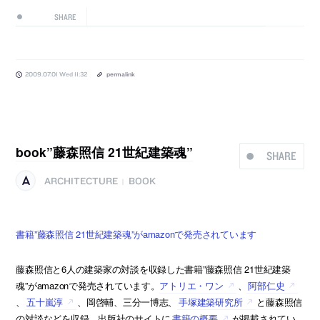
SHARE
2009.07.01 Wed 11:32
permalink
book”藤森照信 21世紀建築魂”
SHARE
ARCHITECTURE
BOOK
|
書籍”藤森照信 21世紀建築魂”がamazonで発売されています
藤森照信と6人の建築家の対談を収録した書籍”藤森照信 21世紀建築
魂”がamazonで発売されています。
アトリエ・ワン
、
阿部仁史
、
五十嵐淳
、岡啓輔、三分一博志、
手塚建築研究所
と藤森照信
の対談などを収録。出版社のサイトに
書籍の概要
が掲載されてい