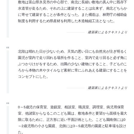
敷地は富山県氷見市の中心部で、南北に長細い敷地の真ん中に既存下
水道管が走るため、それの上に建築することは出来ず、南北どちらか
に寄せて建築することが条件となった。また構造は、林野庁の補助金
制度を利用するため県産材を利用した木造軸組工法となった。
建築家によるテキストより
北陸は晴れた日が少ないため、天気の悪い日にも自然光が注ぎ明るく
園児が室内で走り回れる場所を作ること、室内で走り回ると必ず角に
ぶつかりけがをするため、出隅の少ない建物にすること、子どものこ
ろから本物の木やタイルなど素材に常にふれあえる建築にすることを
コンセプトにした。
建築家によるテキストより
0～5歳児の保育室、遊戯室、相談室、職員室、調理室、病児用保育
室、他諸室からなるこのこども園は、敷地条件と要望から面積を最大
限に取るために、正方形に近い平面計画とした。こども園南側には0
～2歳児用の小さな園庭、北側には3～5歳児用の園庭と駐車場を設け
た。