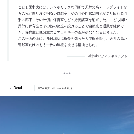
こども園中央には、シンボリックな円形で天井の高くトップライトか
らの光が降り注ぐ明るい遊戯室、その同心円状に園児が走り回れる円
形の廊下、その外側に保育室などの必要諸室を配置した。こども園外
周部に保育室とその他の諸室を設けることで自然光と通風が確保で
き、保育室と他諸室のヒエラルキーの差が少なくなると考えた。
この平面の上に、放射線状に板金を張った大屋根を掛け、天井の高い
遊戯室だけのもう一枚の屋根を被せる構成とした。
建築家によるテキストより
以下の写真はクリックで拡大します