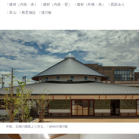
建材（内装・床）
建材（内装・壁）
建材（外構・床）
図面あり
富山
教育施設
淺川敏