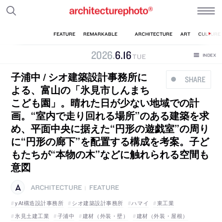
2026
.
6
.
16
TUE
子浦中 / シオ建築設計事務所に
SHARE
よる、富山の「氷見市しんまち
こども園」。晴れた日が少ない地域での計
画。“室内で走り回れる場所”のある建築を求
め、平面中央に据えた“円形の遊戯室”の周り
に“円形の廊下”を配置する構成を考案。子ど
もたちが“本物の木”などに触れられる空間も
意図
ARCHITECTURE
FEATURE
|
yAt構造設計事務所
シオ建築設計事務所
ハマイ
東工業
氷見土建工業
子浦中
建材（外装・壁）
建材（外装・屋根）