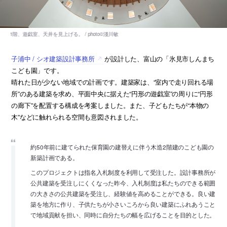
子浦中 / シオ建築設計事務所
が設計した、富山の「氷見市しんまち
こども園」です。
晴れた日が少ない地域での計画です。建築家は、“室内で走り回れる場
所”のある建築を求め、平面中央に据えた“円形の遊戯室”の周りに“円形
の廊下”を配置する構成を考案しました。また、子どもたちが“本物の
木”などに触れられる空間も意図されました。
約50年前に建てられた保育園の建替えに伴う木造2階建のこども園の
新築計画である。
このプロジェクトは指名入札制度を利用して受注した。設計事務所が
公共建築を受注しにくくなった昨今、入札制度は私たちのできる範囲
の大きさの公共建築を受注し、経験値を高めることができる。良い建
築を地方に作り、子供たちが小さいころから良い建築にふれあうこと
で地域貢献を担い、同時に自分たちの幅を広げることを目的とした。