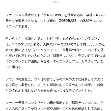
ファッション通販サイト「ZOZOTOWN」を運営する株式会社ZOZOの
新たな物流拠点となる、つくば市の「ZOZOBASE」の休憩ラウンジ、
オフィスである。
使いやすさ、拡張性、フレキシビリティを求められたこのラウンジ
は、3 つのエリアがある。天井高が6m でのびのびと休憩したい人のた
めの公園のような『パークラウンジ』、天井高の低いルーバー下で落
ち着いて休憩したい人のための『縁側ラウンジ』、売店の近くで他の2
つのラウンジと雰囲気が異なる『ダイニングカフェ』とスタッフが自
由に選べる。
ラウンジの意匠は、つくばの古くからの民家の大きな縁側とその先に
ある庭から着想した。そこから縁側のある民家のあった場所に、縁側
と公園の木を残しながら倉庫を作ったようなデザインとした。
ルーバー天井とコンクリートの床が演出する『縁側ラウンジ』は、た
くさんのスタッフがロッカー室や倉庫へ行くための動線としての高い