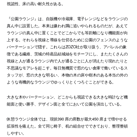
視認性、床の高い耐久性がある。
『公園ラウンジ』は、自販機や冷蔵庫、電子レンジなどをラウンジの
真ん中に設置した。本来は嫌われ隅に追いやられるものだが、あえて
ラウンジの真ん中に置くことでどこからでも等距離になり機能面が向
上する。それらを視線と導線を仕切るために公園のフェンスのような
パーテーションで隠す。これらはZOZO社が取り扱う、アパレルの象
徴である繊維、茨城の特産品結城紬をモチーフにし、またたくさんの
視線と人が通るラウンジ内で人が通るごとに人が消えたり現れたりと
不思議なモアレを起こす。毎日無機質で窓のない倉庫で働いているス
タッフが、窓の大きな明るい、本物の木の床や樹木のある本当の外の
ような有機的なラウンジでゆっくりとくつろぐことができる。
大きな木やパーテーション、どこからも視認できる大きな時計など機
能面と使い勝手、デザイン面と全てにおいて公園を演出している。
休憩ラウンジ全体では、現状390 席の席数が最大450 席まで増やせる
拡張性を備えた。全て同じ椅子、机の組合せでできており、整理整頓
しやすい。