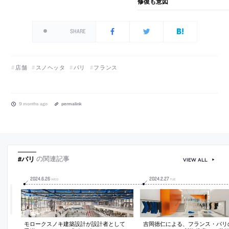
修復も意図
SHARE
店舗
スノヘッタ
パリ
フランス
9 months ago
permalink
#パリ
の関連記事
VIEW ALL
2024
.
6
.
26
2024
.
2
.
27
WED
TUE
モロークスノキ建築設計が設計者として
吉岡徳仁による、フランス・パリ