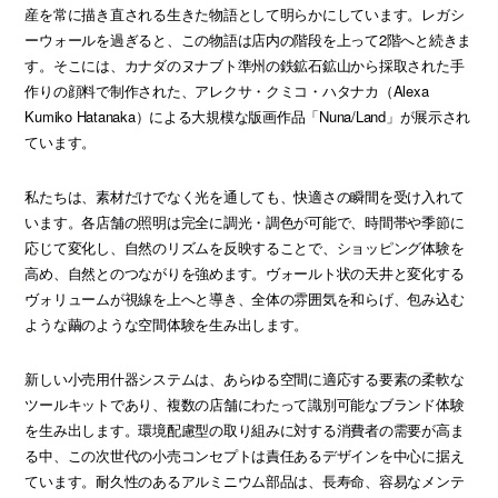
産を常に描き直される生きた物語として明らかにしています。レガシ
ーウォールを過ぎると、この物語は店内の階段を上って2階へと続きま
す。そこには、カナダのヌナブト準州の鉄鉱石鉱山から採取された手
作りの顔料で制作された、アレクサ・クミコ・ハタナカ（Alexa
Kumiko Hatanaka）による大規模な版画作品「Nuna/Land」が展示され
ています。
私たちは、素材だけでなく光を通しても、快適さの瞬間を受け入れて
います。各店舗の照明は完全に調光・調色が可能で、時間帯や季節に
応じて変化し、自然のリズムを反映することで、ショッピング体験を
高め、自然とのつながりを強めます。ヴォールト状の天井と変化する
ヴォリュームが視線を上へと導き、全体の雰囲気を和らげ、包み込む
ような繭のような空間体験を生み出します。
新しい小売用什器システムは、あらゆる空間に適応する要素の柔軟な
ツールキットであり、複数の店舗にわたって識別可能なブランド体験
を生み出します。環境配慮型の取り組みに対する消費者の需要が高ま
る中、この次世代の小売コンセプトは責任あるデザインを中心に据え
ています。耐久性のあるアルミニウム部品は、長寿命、容易なメンテ