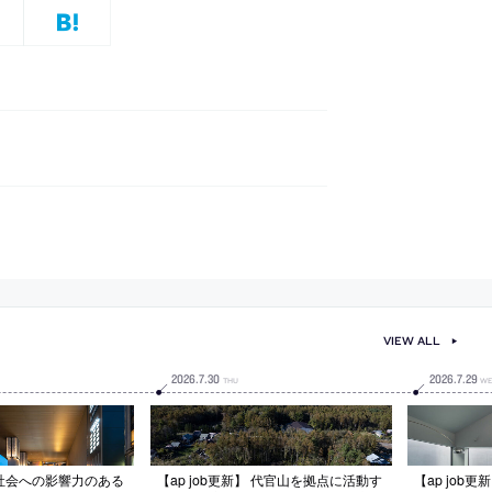
VIEW ALL
2026
.
7
.
30
2026
.
7
.
29
THU
WE
】 社会への影響力のある
【ap job更新】 代官山を拠点に活動す
【ap job