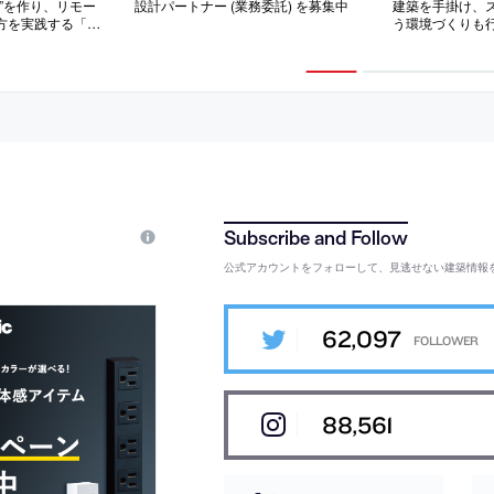
”を作り、リモー
設計パートナー (業務委託) を募集中
建築を手掛け、
方を実践する「株
う環境づくりも
設計スタッフ（経
「E.A.S.T.arc
中
フ（経験者・既卒
募集中
公式アカウントをフォローして、見逃せない建築情報
62,097
88,561