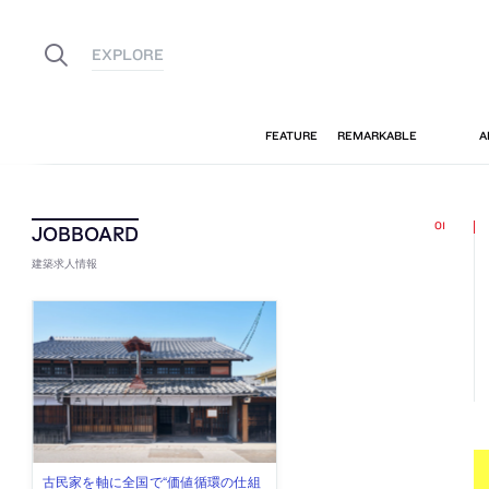
建築求人情報
佐々木慧が主宰する「axonometric株
古民家を軸に全国で“価値循環の仕組
リノベる株式会社が、設計パートナ
社会への影響力のある建築を手掛
代官山を拠点に活動する「梅澤竜也 /