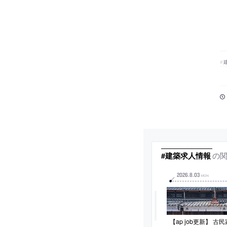
の
#建築求人情報
2026
.
8
.
03
MON
【ap job更新】 