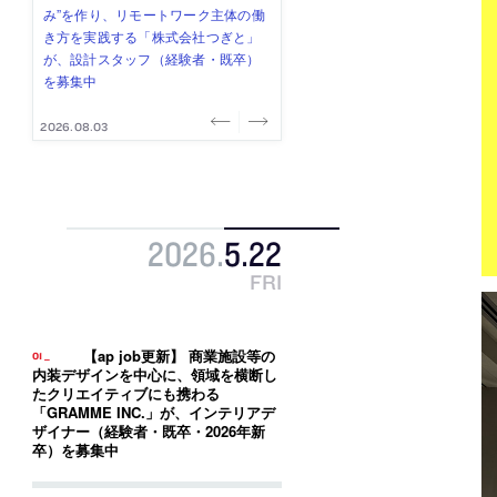
式会社」が、設計スタッフ（経験
み”を作り、リモートワーク主体の働
ー (業務委託) を募集中
け、スタッフ同士で助け合う環境づ
ALA INC.」が、設計スタッフ・アル
者・既卒・2027年新卒）を募集中
き方を実践する「株式会社つぎと」
くりも行う「E.A.S.T.architects」
バイト・事務職を募集中
が、設計スタッフ（経験者・既卒）
が、設計スタッフ（経験者・既卒・
を募集中
2027年新卒）を募集中
2026.08.07
2026.08.03
2026.08.03
2026.07.31
2026.07.30
2026
.
5
.
22
FRI
【ap job更新】 商業施設等の
内装デザインを中心に、領域を横断し
たクリエイティブにも携わる
「GRAMME INC.」が、インテリアデ
ザイナー（経験者・既卒・2026年新
卒）を募集中