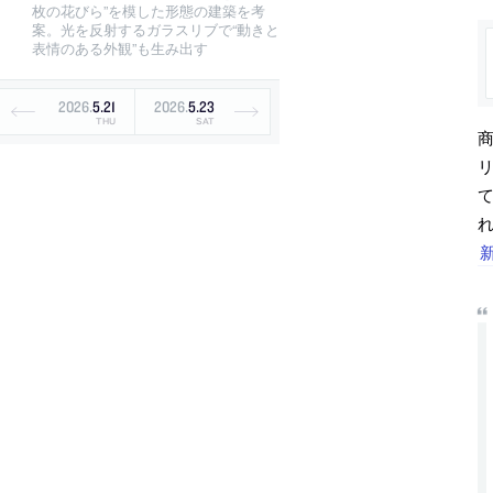
枚の花びら”を模した形態の建築を考
案。光を反射するガラスリブで“動きと
表情のある外観”も生み出す
2026
.
5
.
21
2026
.
5
.
23
THU
SAT
リ