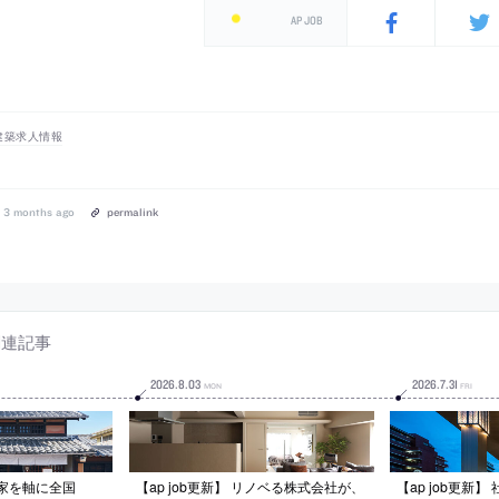
AP JOB
建築求人情報
3 months ago
permalink
関連記事
2026
.
8
.
03
2026
.
7
.
31
MON
FRI
古民家を軸に全国
【ap job更新】 リノベる株式会社が、
【ap job更新