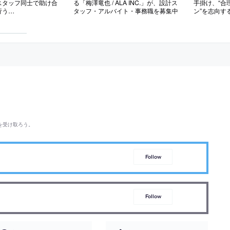
スタッフ同士で助け合
る「梅澤竜也 / ALA INC.」が、設計ス
手掛け、“合
行う
タッフ・アルバイト・事務職を募集中
ン”を志向す
hitects」が、設計スタッ
築設計事務
・2027年新卒）を
験者・既卒・
を受け取ろう。
Follow
Follow