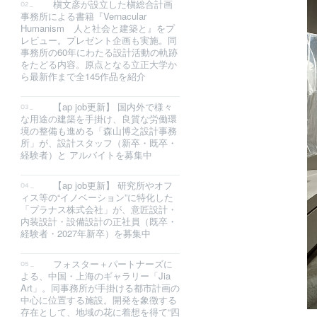
槇文彦が設立した槇総合計画
事務所による書籍『Vernacular
Humanism 人と社会と建築と』をプ
レビュー。プレゼント企画も実施。同
事務所の60年にわたる設計活動の軌跡
をたどる内容。原点となる立正大学か
ら最新作まで全145作品を紹介
【ap job更新】 国内外で様々
な用途の建築を手掛け、良質な労働環
境の整備も進める「森山博之設計事務
所」が、設計スタッフ（新卒・既卒・
経験者）と アルバイトを募集中
【ap job更新】 研究所やオフ
ィス等の“イノベーション”に特化した
「プラナス株式会社」が、意匠設計・
内装設計・設備設計の正社員（既卒・
経験者・2027年新卒）を募集中
フォスター＋パートナーズに
よる、中国・上海のギャラリー「Jia
Art」。同事務所が手掛ける都市計画の
中心に位置する施設。開発を象徴する
存在として、地域の花に着想を得て“四