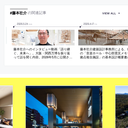
現れるように機能を点在させる計画を考
感受できる存在を志向。敷地を“十
案。美術館は入れ子状の構成で“森と展示
分割し屋根を掛けて部屋と庭を巡
室の境界の横断”も意図
ら過ごす建築を考案
#藤本壮介
の関連記事
VIEW ALL
2026
.
5
.
24
2026
.
4
.
17
SUN
FRI
藤本壮介へのインタビュー動画「語り継
藤本壮介建築設計事務所による、
ぐ、未来へ」。大阪・関西万博を振り返
の「音楽ホール・中心部震災メモ
って話を聞く内容。2026年5月に公開され
拠点複合施設」の基本設計概要書
たもの