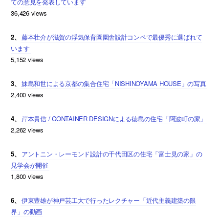
ての意見を発表しています
36,426 views
2、
藤本壮介が滋賀の浮気保育園園舎設計コンペで最優秀に選ばれて
います
5,152 views
3、
妹島和世による京都の集合住宅「NISHINOYAMA HOUSE」の写真
2,400 views
4、
岸本貴信 / CONTAINER DESIGNによる徳島の住宅「阿波町の家」
2,262 views
5、
アントニン・レーモンド設計の千代田区の住宅「富士見の家」の
見学会が開催
1,800 views
6、
伊東豊雄が神戸芸工大で行ったレクチャー「近代主義建築の限
界」の動画