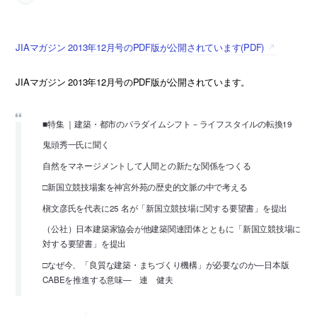
JIAマガジン 2013年12月号のPDF版が公開されています(PDF)
JIAマガジン 2013年12月号のPDF版が公開されています。
■特集 ｜建築・都市のパラダイムシフト－ライフスタイルの転換19
鬼頭秀一氏に聞く
自然をマネージメントして人間との新たな関係をつくる
□新国立競技場案を神宮外苑の歴史的文脈の中で考える
槇文彦氏を代表に25 名が「新国立競技場に関する要望書」を提出
（公社）日本建築家協会が他建築関連団体とともに「新国立競技場に
対する要望書」を提出
□なぜ今、「良質な建築・まちづくり機構」が必要なのか—日本版
CABEを推進する意味— 連 健夫