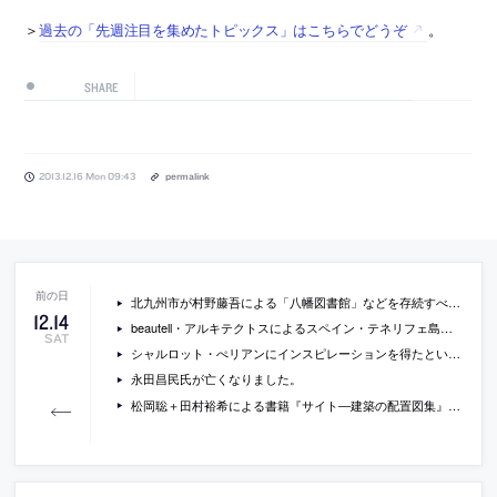
＞
過去の「先週注目を集めたトピックス」はこちらでどうぞ
。
SHARE
2013.12.16 Mon 09:43
permalink
北九州市が村野藤吾による「八幡図書館」などを存続すべきかどうか検討しているそうです
12
.
14
beautell・アルキテクトスによるスペイン・テネリフェ島の礼拝堂「chapel of saint john the baptist」の写真
SAT
シャルロット・ぺリアンにインスピレーションを得たというルイ・ヴィトン2014年春夏コレクションの写真
永田昌民氏が亡くなりました。
松岡聡＋田村裕希による書籍『サイト―建築の配置図集』の交流サイトがオープン