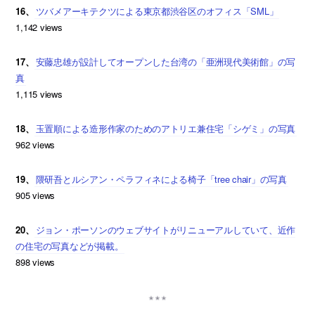
16、
ツバメアーキテクツによる東京都渋谷区のオフィス「SML」
1,142 views
17、
安藤忠雄が設計してオープンした台湾の「亜洲現代美術館」の写
真
1,115 views
18、
玉置順による造形作家のためのアトリエ兼住宅「シゲミ」の写真
962 views
19、
隈研吾とルシアン・ペラフィネによる椅子「tree chair」の写真
905 views
20、
ジョン・ポーソンのウェブサイトがリニューアルしていて、近作
の住宅の写真などが掲載。
898 views