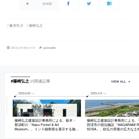
SHARE
藤本壮介
篠崎弘之
2013.12.16 Mon 11:31
permalink
#篠崎弘之
の関連記事
VIEW ALL
2025
.
8
.
05
2025
.
4
.
15
TUE
TUE
篠崎弘之建築設計事務所による、栃木・
篠崎弘之建築設計事務所による、
那須町の「Nasu Forest & Art
匝瑳市の宿泊施設「NAGARAMI R
Museum」。インド細密画を展示する施設
SOSA」。砂丘の背後の広大な土
等。広がる森と繊細な作品の“スケール”を
画。砂と空と原野のみの環境にあ
体験する場として、遠景と近景が交互に
さ”に着目し、“大地のもつ時間や