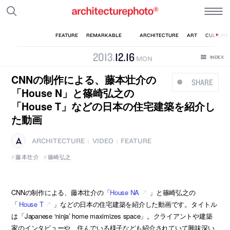
2013
.
12
.
16
MON
CNNの制作による、藤本壮介の
SHARE
「House N」と篠崎弘之の
「House T」などの日本の住宅建築を紹介し
た動画
ARCHITECTURE
VIDEO
FEATURE
|
|
藤本壮介
篠崎弘之
CNNの制作による、藤本壮介の「
House NA
」と篠崎弘之の
「
House T
」などの日本の住宅建築を紹介した動画です。タイトル
は「Japanese ‘ninja’ home maximizes space」。クライアントや建築
家のインタビューや、住んでいる様子なども紹介されていて興味深い