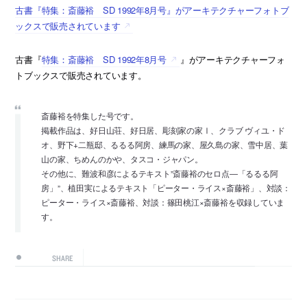
古書『特集：斎藤裕 SD 1992年8月号』がアーキテクチャーフォトブ
ックスで販売されています
古書『
特集：斎藤裕 SD 1992年8月号
』がアーキテクチャーフォ
トブックスで販売されています。
斎藤裕を特集した号です。
掲載作品は、好日山荘、好日居、彫刻家の家Ⅰ、クラブ ヴィユ・ド
オ、野下+二瓶邸、るるる阿房、練馬の家、屋久島の家、雪中居、葉
山の家、ちめんのかや、タスコ・ジャパン。
その他に、難波和彦によるテキスト”斎藤裕のセロ点―「るるる阿
房」”、植田実によるテキスト「ピーター・ライス×斎藤裕」、対談：
ピーター・ライス×斎藤裕、対談：篠田桃江×斎藤裕を収録していま
す。
SHARE