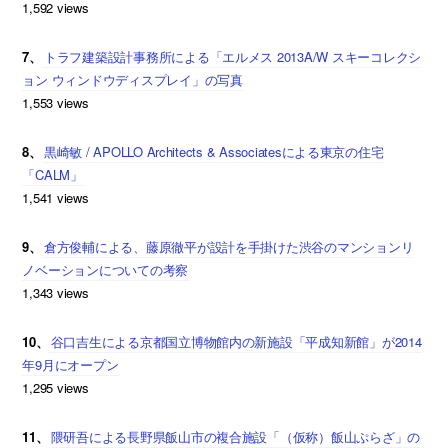
1,592 views
7、
トラフ建築設計事務所による「エルメス 2013A/W スキーコレクシ
ョン ウィンドウディスプレイ」の写真
1,553 views
8、
黒崎敏 / APOLLO Architects & Associatesによる東京の住宅
「CALM」
1,541 views
9、
倉方俊輔による、藤原徹平が設計を手掛けた渋谷のマンションリ
ノベーションについての考察
1,343 views
10、
谷口吉生による京都国立博物館内の新施設「平成知新館」が2014
年9月にオープン
1,295 views
11、
隈研吾による長野県飯山市の複合施設「（仮称）飯山ぷらざ」の