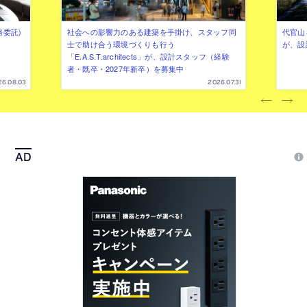
務委託)
社会への影響力のある建築を手掛け、スタッフ同
代官山を
士で助け合う環境づくりも行う
が、設
「E.A.S.T.architects」が、設計スタッフ（経験
者・既卒・2027年新卒）を募集中
26.08.03
2026.07.31