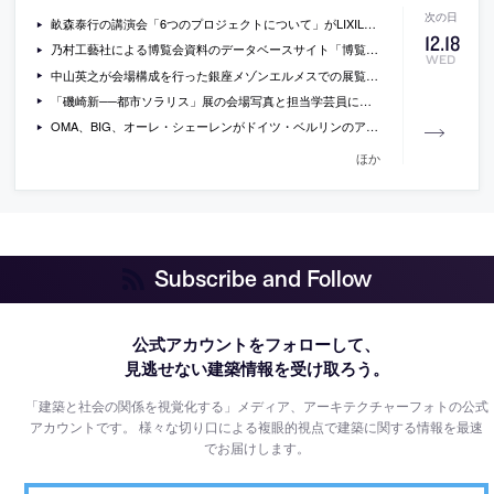
畝森泰行の講演会「6つのプロジェクトについて」がLIXILショールーム東京で開催
12
.
18
乃村工藝社による博覧会資料のデータベースサイト「博覧会資料COLLECTION」
WED
中山英之が会場構成を行った銀座メゾンエルメスでの展覧会「クリスチャン・ボヌフォワ展」の会場写真
「磯崎新──都市ソラリス」展の会場写真と担当学芸員による解説
OMA、BIG、オーレ・シェーレンがドイツ・ベルリンのアクセル・シュプリンガー社キャンパス設計コンペの最終候補に
ほか
Subscribe and Follow
公式アカウントをフォローして、
見逃せない建築情報を受け取ろう。
「建築と社会の関係を視覚化する」メディア、アーキテクチャーフォトの公式
アカウントです。
様々な切り口による複眼的視点で建築に関する情報を最速
でお届けします。