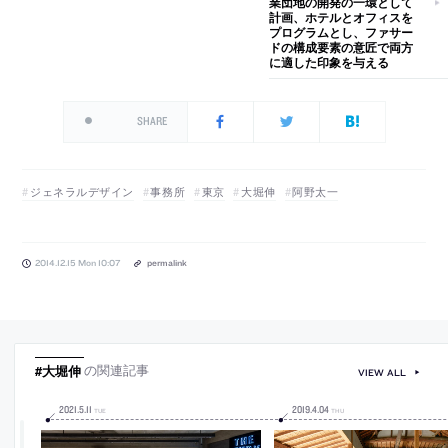
業団地の開発の一環として
計画、ホテルとオフィスを
プログラムとし、ファサー
ドの構成要素の意匠で両方
に適した印象を与える
SHARE
ジェネラルデザイン
事務所
東京
大堀伸
阿野太一
2014.12.15 Mon 10:07
permalink
#大堀伸
の関連記事
VIEW ALL
2021
.
5
.
11
2019
.
4
.
04
TUE
THU