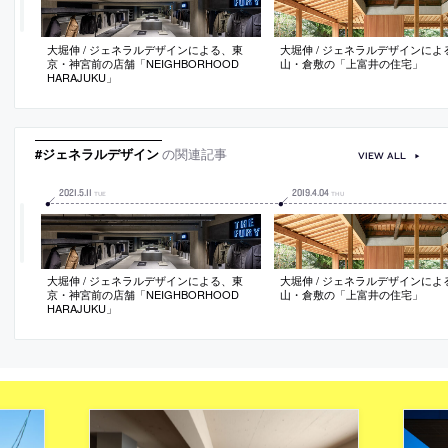
大堀伸 / ジェネラルデザインによる、東
大堀伸 / ジェネラルデザインによ
京・神宮前の店舗「NEIGHBORHOOD
山・倉敷の「上富井の住宅」
HARAJUKU」
#ジェネラルデザイン
の関連記事
VIEW ALL
2021
.
5
.
11
2019
.
4
.
04
TUE
THU
大堀伸 / ジェネラルデザインによる、東
大堀伸 / ジェネラルデザインによ
京・神宮前の店舗「NEIGHBORHOOD
山・倉敷の「上富井の住宅」
HARAJUKU」