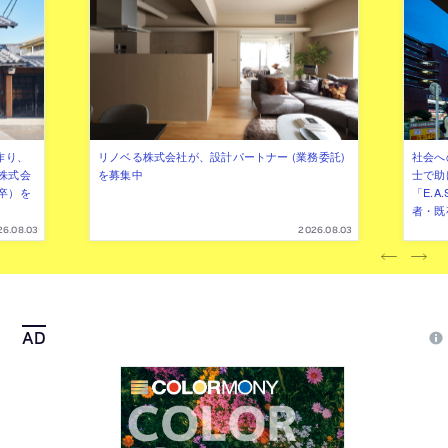
作り、
リノベる株式会社が、設計パートナー (業務委託)
社会へ
株式会
を募集中
士で助
卒）を
「E.A
者・既
26.08.03
2026.08.03