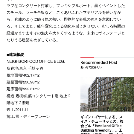
ラフなコンクリート打放し、フレキシブルボート、黒くペイントした
スチール、ラーチ合板など、ごくありふれたマテリアルを使いなが
ら、倉庫のように飾り気の無い、即物的な表現の強さを意図してい
る。そしてまた、経年変化による劣化を感じさせない、むしろ時間の
経過がますますその魅力を大きくするような、未来にヴィンテージと
なりうる建築をめざしている。
■建築概要
NEIGHBORHOOD OFFICE BLDG.
あわせて読みたい
所在地/東京 千駄ヶ谷
敷地面積/402.17m2
建築面積/236.98m2
延床面積/992.31m2
構造 規模/鉄筋コンクリート造 地上２
階地下２階建
竣工/2011.11
施工/辰・ディーブレーン
ギゴン / ゴヤーによる、ス
イス・チューリッヒの、複
合ビル「Hotel and Office
Building Greencity」。工