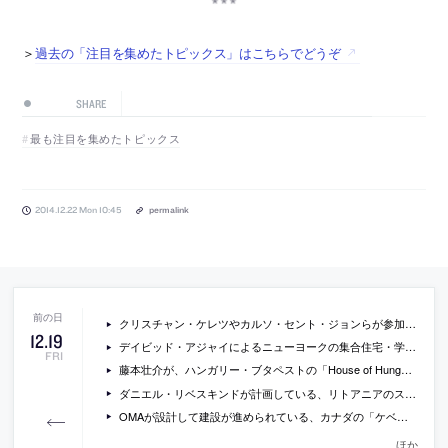
＞
過去の「注目を集めたトピックス」はこちらでどうぞ
SHARE
最も注目を集めたトピックス
2014.12.22 Mon 10:45
permalink
クリスチャン・ケレツやカルソ・セント・ジョンらが参加した、ケルン大聖堂脇にシティ・センターを計画するアイデアコンペの提案の画像など
12
.
19
デイビッド・アジャイによるニューヨークの集合住宅・学校・美術館の複合施設「Sugar Hill Development」の写真など
FRI
藤本壮介が、ハンガリー・ブタペストの「House of Hungarian Music」設計コンペに勝利
ダニエル・リベスキンドが計画している、リトアニアのスキー場の新施設の画像
OMAが設計して建設が進められている、カナダの「ケベック国立美術館」の現場写真
ほか