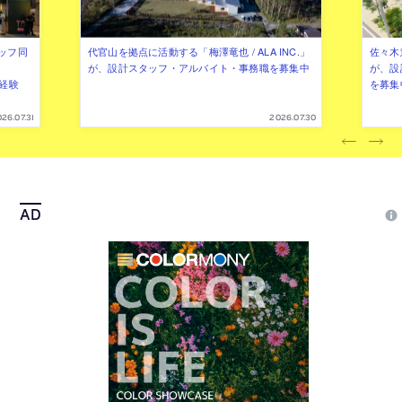
ッフ同
代官山を拠点に活動する「梅澤竜也 / ALA INC.」
佐々木慧
が、設計スタッフ・アルバイト・事務職を募集中
が、設
（経験
を募集
26.07.31
2026.07.30