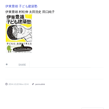
伊東豊雄 子ども建築塾
伊東豊雄 村松伸 太田浩史 田口純子
SHARE
2014.12.22 Mon 12:14
permalink