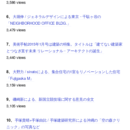
3,586 views
6、
大堀伸 / ジェネラルデザインによる東京・千駄ヶ谷の
「NEIGHBORHOOD OFFICE BLDG.」
3,479 views
7、
美術手帖2015年1月号は建築の特集。タイトルは「建てない建築家
とつなぎ直す未来 リレーショナル・アーキテクトの誕生」
3,440 views
8、
大野力 / sinatoによる、集合住宅の1室をリノベーションした住宅
「Fujigaoka M」
3,159 views
9、
磯崎新による、新国立競技場に関する意見の全文
3,105 views
10、
手塚貴晴+手塚由比 / 手塚建築研究所による沖縄の「空の森クリ
ニック」の写真など