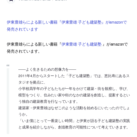
伊東豊雄らによる新しい書籍『伊東豊雄 子ども建築塾』がamazonで
発売されています
伊東豊雄らによる新しい書籍『
伊東豊雄 子ども建築塾
』がamazonで
発売されています。
――よく生きるための想像力を――
2011年4月からスタートした「子ども建築塾」では、恵比寿にあるス
タジオを拠点に、
小学校高学年の子どもたちが一年をかけて建築・街を観察し、学び、
模型をつくり、住みたい家や街のなかの建築を創造し、提案するとい
う独自の建築教育を行なっています。
建築家・伊東豊雄はなぜこのような活動を始めるにいたったのでしょ
うか。
「いま僕にとって一番楽しい時間」と伊東が語る子ども建築塾の実践
と成果を紹介しながら、創造教育の可能性について考えていきます。