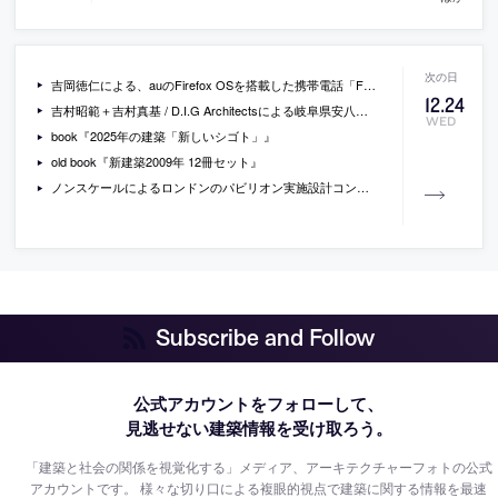
吉岡徳仁による、auのFirefox OSを搭載した携帯電話「Fx0」
12
.
24
吉村昭範＋吉村真基 / D.I.G Architectsによる岐阜県安八郡の住宅「KW HOUSE」のオープンハウスが開催[2014/12/27]
WED
book『2025年の建築「新しいシゴト」』
old book『新建築2009年 12冊セット』
ノンスケールによるロンドンのパビリオン実施設計コンペの勝利案「SKY PAVILION」の画像
Subscribe and Follow
公式アカウントをフォローして、
見逃せない建築情報を受け取ろう。
「建築と社会の関係を視覚化する」メディア、アーキテクチャーフォトの公式
アカウントです。
様々な切り口による複眼的視点で建築に関する情報を最速