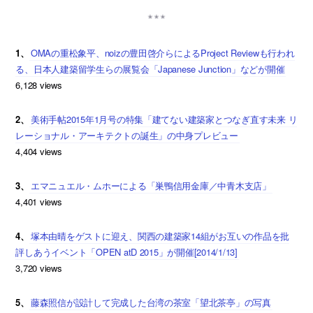
1、
OMAの重松象平、noizの豊田啓介らによるProject Reviewも行われ
る、日本人建築留学生らの展覧会「Japanese Junction」などが開催
6,128 views
2、
美術手帖2015年1月号の特集「建てない建築家とつなぎ直す未来 リ
レーショナル・アーキテクトの誕生」の中身プレビュー
4,404 views
3、
エマニュエル・ムホーによる「巣鴨信用金庫／中青木支店」
4,401 views
4、
塚本由晴をゲストに迎え、関西の建築家14組がお互いの作品を批
評しあうイベント「OPEN atD 2015」が開催[2014/1/13]
3,720 views
5、
藤森照信が設計して完成した台湾の茶室「望北茶亭」の写真