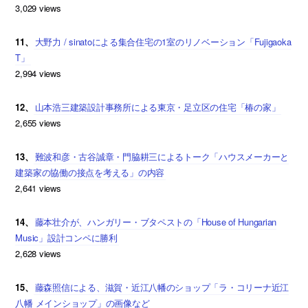
3,029 views
11、
大野力 / sinatoによる集合住宅の1室のリノベーション「Fujigaoka
T」
2,994 views
12、
山本浩三建築設計事務所による東京・足立区の住宅「椿の家」
2,655 views
13、
難波和彦・古谷誠章・門脇耕三によるトーク「ハウスメーカーと
建築家の協働の接点を考える」の内容
2,641 views
14、
藤本壮介が、ハンガリー・ブタペストの「House of Hungarian
Music」設計コンペに勝利
2,628 views
15、
藤森照信による、滋賀・近江八幡のショップ「ラ・コリーナ近江
八幡 メインショップ」の画像など