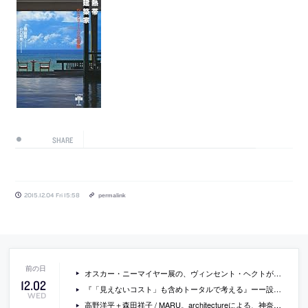
SHARE
2015.12.04 Fri 15:58
permalink
オスカー・ニーマイヤー展の、ヴィンセント・ヘクトが撮影した会場動画
12
.
02
『「見えないコスト」も含めトータルで考える』ーー設計や建築について「ビジネス」という視点で学ぶことができる書籍『施設参謀』プレビュー（2）
WED
高野洋平＋森田祥子 / MARU。architectureによる、神奈川県横浜市の「壇の家」