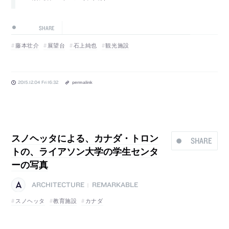
SHARE
藤本壮介
展望台
石上純也
観光施設
2015.12.04 Fri 16:32
permalink
スノヘッタによる、カナダ・トロン
SHARE
トの、ライアソン大学の学生センタ
ーの写真
ARCHITECTURE
REMARKABLE
|
スノヘッタ
教育施設
カナダ