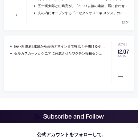
五十嵐太郎と山崎亮が、「3・11以後の建築」展に合わせて行ったトークセッションのレポート
丸の内にオープンする「イセタンサローネ メンズ」のインテリアデザイナーは辻村久信
ほか
[ap job 更新] 建築から美術デザインまで幅広く手掛ける小大建築設計事務所が、正社員・インターン・アルバイトを募集中
12
.
07
セルガスカーノがケニアに完成させたワクチン接種センターの写真や、ロサンゼルスに計画中の住宅の画像など
MON
Subscribe and Follow
公式アカウントをフォローして、