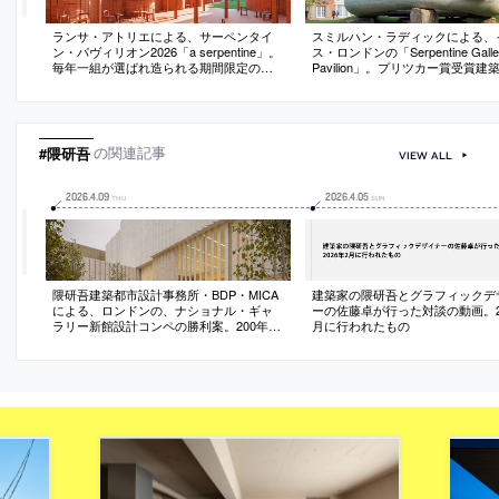
ランサ・アトリエによる、サーペンタイ
スミルハン・ラディックによる、
ン・パヴィリオン2026「a serpentine」。
ス・ロンドンの「Serpentine Galle
毎年一組が選ばれ造られる期間限定の建
Pavilion」。プリツカー賞受賞建
築。“身近な素材や形態を再解釈”する設計
表作のひとつで2014年に完成。
姿勢に基づき、周辺の建物や伝統的な蛇
面・地面が“意図的な均衡”の中に
行する壁から着想した煉瓦壁を用いた建
築の“原初的な読み取り方”を提示
築を考案。壁の意味も再考して“透過性”を
と石のパヴィリオンは古代的であ
付与する
的でもある
#隈研吾
の関連記事
VIEW ALL
2026
.
4
.
09
2026
.
4
.
05
THU
SUN
隈研吾建築都市設計事務所・BDP・MICA
建築家の隈研吾とグラフィックデ
による、ロンドンの、ナショナル・ギャ
ーの佐藤卓が行った対談の動画。20
ラリー新館設計コンペの勝利案。200年以
月に行われたもの
上の歴史ある美術館を拡張する計画。都
市の重要な二つの広場の間にある敷地に
おいて、両者を結びつける新たな屋外空
間を備えた建築を提案