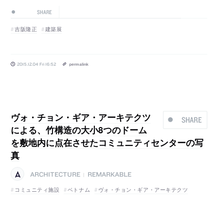
SHARE
吉阪隆正
建築展
2015.12.04 Fri 16:52
permalink
ヴォ・チョン・ギア・アーキテクツ
SHARE
による、竹構造の大小8つのドーム
を敷地内に点在させたコミュニティセンターの写
真
ARCHITECTURE
REMARKABLE
|
コミュニティ施設
ベトナム
ヴォ・チョン・ギア・アーキテクツ