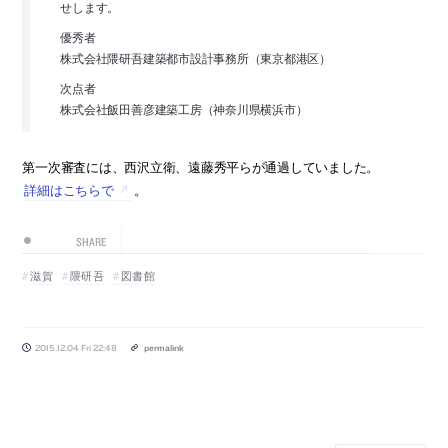
せします。
優秀者
株式会社隈研吾建築都市設計事務所（東京都港区）
次点者
株式会社飯田善彦建築工房（神奈川県横浜市）
第一次審査には、西沢立衛、遠藤秀平らが通過していました。
詳細はこちらで
。
SHARE
滋賀
隈研吾
図書館
2015.12.04 Fri 22:48
permalink