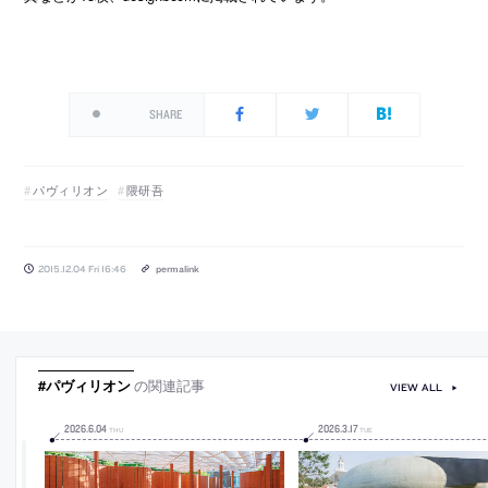
SHARE
パヴィリオン
隈研吾
2015.12.04 Fri 16:46
permalink
#パヴィリオン
の関連記事
VIEW ALL
2026
.
6
.
04
2026
.
3
.
17
THU
TUE