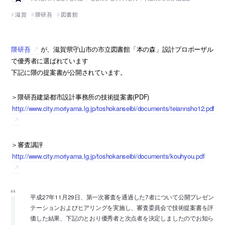
滋賀
隈研吾
図書館
隈研吾
が、滋賀県守山市の市立図書館「本の森」設計プロポーザル
で優秀者に選ばれています
下記に隈の提案書が公開されています。
＞隈研吾建築都市設計事務所の技術提案書(PDF)
http://www.city.moriyama.lg.jp/toshokanseibi/documents/teiannsho12.pdf
＞審査講評
http://www.city.moriyama.lg.jp/toshokanseibi/documents/kouhyou.pdf
平成27年11月29日、第一次審査を通過した7者について公開プレゼン
テーションおよびヒアリングを実施し、審査委員会で技術提案書を評
価した結果、下記のとおり優秀者と次点者を決定しましたのでお知ら