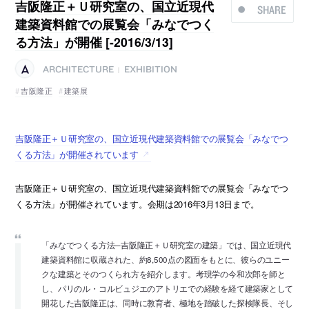
吉阪隆正＋Ｕ研究室の、国立近現代
SHARE
建築資料館での展覧会「みなでつく
る方法」が開催 [-2016/3/13]
ARCHITECTURE
EXHIBITION
|
吉阪隆正
建築展
吉阪隆正＋Ｕ研究室の、国立近現代建築資料館での展覧会「みなでつ
くる方法」が開催されています
吉阪隆正＋Ｕ研究室の、国立近現代建築資料館での展覧会「みなでつ
くる方法」が開催されています。会期は2016年3月13日まで。
「みなでつくる方法─吉阪隆正＋Ｕ研究室の建築」では、国立近現代
建築資料館に収蔵された、約8,500点の図面をもとに、彼らのユニー
クな建築とそのつくられ方を紹介します。考現学の今和次郎を師と
し、パリのル・コルビュジエのアトリエでの経験を経て建築家として
開花した吉阪隆正は、同時に教育者、極地を踏破した探検隊長、そし