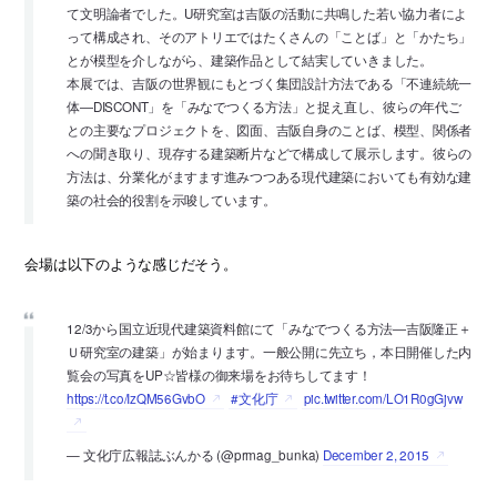
て文明論者でした。U研究室は吉阪の活動に共鳴した若い協力者によ
って構成され、そのアトリエではたくさんの「ことば」と「かたち」
とが模型を介しながら、建築作品として結実していきました。
本展では、吉阪の世界観にもとづく集団設計方法である「不連続統一
体―DISCONT」を「みなでつくる方法」と捉え直し、彼らの年代ご
との主要なプロジェクトを、図面、吉阪自身のことば、模型、関係者
への聞き取り、現存する建築断片などで構成して展示します。彼らの
方法は、分業化がますます進みつつある現代建築においても有効な建
築の社会的役割を示唆しています。
会場は以下のような感じだそう。
12/3から国立近現代建築資料館にて「みなでつくる方法―吉阪隆正＋
Ｕ研究室の建築」が始まります。一般公開に先立ち，本日開催した内
覧会の写真をUP☆皆様の御来場をお待ちしてます！
https://t.co/IzQM56GvbO
#文化庁
pic.twitter.com/LO1R0gGjvw
— 文化庁広報誌ぶんかる (@prmag_bunka)
December 2, 2015