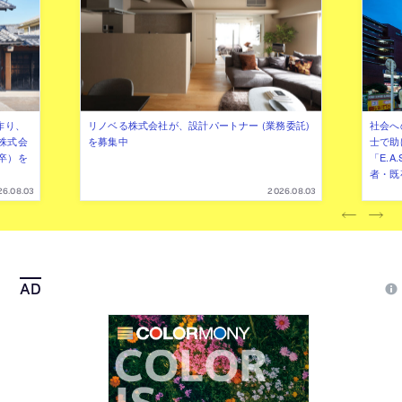
作り、
リノベる株式会社が、設計パートナー (業務委託)
社会へ
株式会
を募集中
士で助
卒）を
「E.A
者・既
26.08.03
2026.08.03