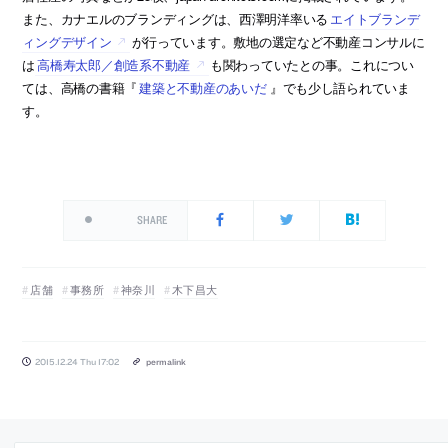
また、カナエルのブランディングは、西澤明洋率いる
エイトブランデ
ィングデザイン
が行っています。敷地の選定など不動産コンサルに
は
高橋寿太郎／創造系不動産
も関わっていたとの事。これについ
ては、高橋の書籍『
建築と不動産のあいだ
』でも少し語られていま
す。
SHARE
店舗
事務所
神奈川
木下昌大
2015.12.24 Thu 17:02
permalink