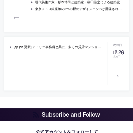
現代美術作家・杉本博司と建築家・榊田倫之による建築設計事務所「新素材研究所」のウェブサイトがオープン
東京メトロ銀座線の3つの駅のデザインコンペが開催されます。最優秀賞の賞金は５０万円。
[ap job 更新] アトリエ事務所と共に、多くの賃貸マンション企画を手掛ける(株)プリズミックが、スタッフを募集中
12
.
26
SAT
Subscribe and Follow
公式アカウントをフォローして、