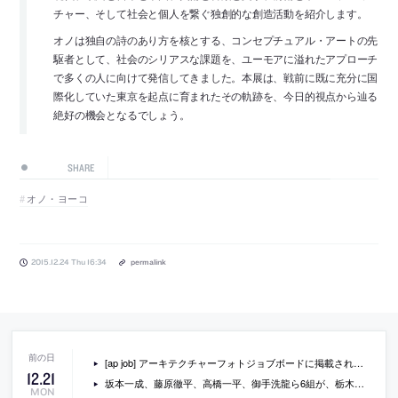
チャー、そして社会と個人を繋ぐ独創的な創造活動を紹介します。
オノは独自の詩のあり方を核とする、コンセプチュアル・アートの先
駆者として、社会のシリアスな課題を、ユーモアに溢れたアプローチ
で多くの人に向けて発信してきました。本展は、戦前に既に充分に国
際化していた東京を起点に育まれたその軌跡を、今日的視点から辿る
絶好の機会となるでしょう。
SHARE
オノ・ヨーコ
2015.12.24 Thu 16:34
permalink
[ap job] アーキテクチャーフォトジョブボードに掲載されている求人情報一覧(2015/12/22)
12
.
21
坂本一成、藤原徹平、高橋一平、御手洗龍ら6組が、栃木県那須塩原市の「（仮称）まちなか交流センター」プロポの一次審査を通過
MON