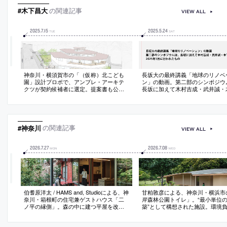
#木下昌大
の関連記事
VIEW ALL
2025
.
7
.
15
2025
.
5
.
24
TUE
SAT
神奈川・横須賀市の「（仮称）北こども
長坂大の最終講義「地球のリノベ
園」設計プロポで、アンブレ・アーキテ
ン」の動画。第二部のシンポジウ
クツが契約候補者に選定。提案書も公
長坂に加えて木村吉成・武井誠・
開。二次審査には、相坂研介設計アトリ
大も登壇。2025年3月に行われた
エ、キノアーキテクツ、象設計集団、高
橋茂弥建築設計事務所が名を連ねる
#神奈川
の関連記事
VIEW ALL
2026
.
7
.
27
2026
.
7
.
08
MON
WED
伯耆原洋太 / HAMS and, Studioによる、神
甘粕敦彦による、神奈川・横浜市
奈川・箱根町の住宅兼ゲストハウス「二
岸森林公園トイレ」。“最小単位
ノ平の縁側」。森の中に建つ平屋を改
築”として構想された施設。環境
修。中央に居間がある“求心性の高い”既存
なく周囲に溶け込む存在を求め、
の構成に着目し、内外を繋ぐと共に回遊
形も維持できる“円弧状の道”と一