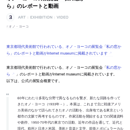
ら」のレポートと動画
ART
EXHIBITION
VIDEO
|
|
オノ・ヨーコ
東京都現代美術館で行われている、オノ・ヨーコの展覧会「私の窓か
ら」のレポートと動画がinternet museumに掲載されています
東京都現代美術館で行われている、オノ・ヨーコの展覧会「
私の窓か
ら
」のレポートと動画がinternet museumに掲載されています。
以下は、公式の展覧会概要です。
60年にわたり多彩な分野で異なるものを繋ぎ、新たな回路を作って
きたオノ・ヨーコ（1933年－）。本展は、これまで主に戦後アメリ
カ美術のなかで語られてきたオノの活動を、出身地である東京という
都市の文脈で再考するものです。作家活動を開始するまでの関連資料
や創作、1950-70年代の東京での活動、近年の作品を通して、近代と
現代、欧州と日本と米国、美術と音楽と文学、前衛とポピュラーカル