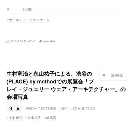
SHARE
ヴェネチア・ビエンナーレ
2015.12.24 Thu 17:43
permalink
中村竜治と永山祐子による、渋谷の
SHARE
(PLACE) by methodでの展覧会「プ
レイ・ジュエリー ウェア・アーキテクチャー」の
会場写真
ARCHITECTURE
ART
EXHIBITION
|
|
中村竜治
永山祐子
建築展