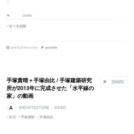
SHARE
佐々木睦朗
2016.01.27 Wed 14:00
permalink
手塚貴晴＋手塚由比 / 手塚建築研究
SHARE
所が2013年に完成させた「水平線の
家」の動画
ARCHITECTURE
VIDEO
|
住宅
手塚貴晴
手塚由比