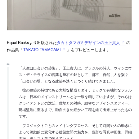
Equal Booksより出版された
タカトタマガミデザインの玉上貴人
の
作品集「
TAKATO TAMAGAMI
」をプレビューします。
「人生は出会いの芸術」。玉上貴人は、ブラジルの詩人、ヴィシニウ
ス・ヂ・モライスの言葉を座右の銘として、都市、自然、人を繋ぐ
「出会いの場」となる建築を淡々とつくり続けてきました。
彼の建築の特徴である大胆な構成とダイナミックで有機的なフォル
ムは、日本のメインストリームとは一線を画していますが、それらは
クライアントとの対話、敷地との対峙、緻密なデザインスタディー、
現場監理に至るまで、独自のきめ細かい工程を経て出来上がったもの
です。
プロジェクトごとのメイキングプロセス、そして時間や人の動きに
よって流動的に変化する建築空間の魅力を、豊富な写真や画像、詳細
図面、テキスト等で伝えています。