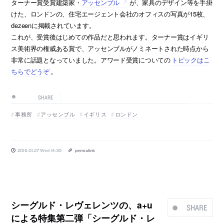
ターナー賞受賞建築家・
アッセンブル
が、家具のデザイン等を手掛
けた、ロンドンの、住宅エージェント会社のオフィスの写真が15枚、
dezeenに掲載されています。
これが、受賞後はじめての作品だと思われます。ターナー賞はイギリ
ス美術界の権威ある賞で、アッセンブルがノミネートされた時点から
非常に話題となっていました。アワード受賞についての
トピックはこ
ちらでどうぞ
。
SHARE
事務所
アッセンブル
イギリス
ロンドン
2016.01.27 Wed 14:30
permalink
シーグルド・レヴェレンツの、a+u
SHARE
による特集第二弾「シーグルド・レ