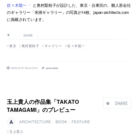
佐々木龍一
と奥村梨枝子が設計した、東京・台東区の、雛人形会社
のギャラリー「米洲ギャラリー」の写真が14枚、japan-architects.com
に掲載されています。
SHARE
東京
奥村梨枝子
ギャラリー
佐々木龍一
2016.01.27 Wed 13:43
permalink
玉上貴人の作品集「TAKATO
SHARE
TAMAGAMI」のプレビュー
ARCHITECTURE
BOOK
FEATURE
|
|
玉上貴人