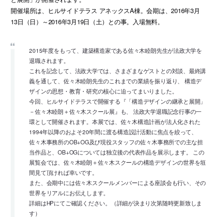
開催場所は、ヒルサイドテラス アネックスA棟。会期は、2016年3月
13日（日）～2016年3月19日（土）との事。入場無料。
2015年度をもって、建築構造家である佐々木睦朗先生が法政大学を
退職されます。
これを記念して、法政大学では、さまざまなゲストとの対談、最終講
義を通して、佐々木睦朗先生のこれまでの業績を振り返り、 構造デ
ザインの思想・教育・研究の核心に迫ってまいりました。
今回、ヒルサイドテラスで開催する『「構造デザインの継承と展開」
－佐々木睦朗＋佐々木スクール展』も、 法政大学退職記念行事の一
環として開催されます。本展では、佐々木構造計画が法人化された
1994年以降のおよそ20年間に渡る構造設計活動に焦点を絞って、
佐々木事務所のOB+OG及び現役スタッフの佐々木事務所での主な担
当作品と、OB+OGについては独立後の代表作品を展示します。 この
展覧会では、佐々木睦朗＋佐々木スクールの構造デザインの世界を垣
間見て頂ければ幸いです。
また、会期中には佐々木スクールメンバーによる座談会も行い、その
世界をリアルにお伝えします。
詳細はHPにてご確認ください。（詳細が決まり次第随時更新致しま
す）