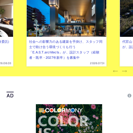
務委託)
社会への影響力のある建築を手掛け、スタッフ同
代官山を
士で助け合う環境づくりも行う
が、設
「E.A.S.T.architects」が、設計スタッフ（経験
者・既卒・2027年新卒）を募集中
26.08.03
2026.07.31