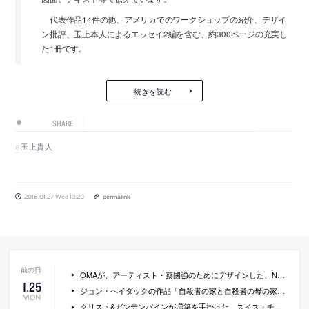
代表作品14件の他、アメリカでのワークショップの紹介、デザイ
ン批評、玉上本人によるエッセイ2編を含む、約300ページの充実し
た1冊です。
続きを読む
SHARE
玉上貴人
2016.01.27 Wed 13:20
permalink
OMAが、アーティスト・蔡國強のためにデザインした、NYのスタジオの写真など
1
.
25
ジョン・ヘイダックの作品「自殺者の家と自殺者の母の家」がプラハの公園に設置・公開
MON
クリスト&ガンテンバインが増築を手掛けた、スイス・チューリッヒの国立ミュージアムの写真