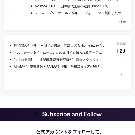
old book『ABC：国際構成主義の建築 1922-1939』
スティーブン・ホールらがキューブをテーマに創作したオブジェクトを出展しているニューヨークの展覧会の会場写真
ほか
岸和郎のギャラリー間での個展「京都に還る_home away from home」の会場写真
1
.
29
ヘルツォーク&ド・ムーロンとの協同でも知られるアーティスト トーマス・ルフの回顧展が東京で開催 [2016/8/30-11/13]
FRI
[ap job 更新] 北川原温建築都市研究所が、新規スタッフを募集中
MoMAが、伊東豊雄とSANAAを特集した建築展を2016年3月に開催
Subscribe and Follow
公式アカウントをフォローして、