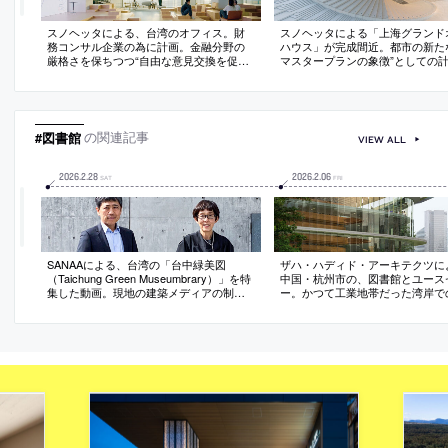
スノヘッタによる、台湾のオフィス。財
スノヘッタによる「上海グランド
務コンサル企業の為に計画。金融分野の
ハウス」が完成間近。都市の新た
厳格さを保ちつつ“自由な意見交換を促
マスタープランの象徴”としての
す”場を目指し、木製の座席要素を備えた
ンスや演劇の“人体の流れる様な動
円形フォーラムを中央に配置する構成を
想を得て、24時間アクセス可能な
考案。中心で生まれた活気は“波紋”の様に
状の屋根”を特徴とする建築を考案。
全体に伝播
年後半の開館を予定
#図書館
の関連記事
VIEW ALL
2026
.
2
.
28
2026
.
2
.
06
SAT
FRI
SANAAによる、台湾の「台中緑美図
ザハ・ハディド・アーキテクツに
（Taichung Green Museumbrary）」を特
中国・杭州市の、図書館とユース
集した動画。現地の建築メディアの制作
ー。かつて工業地帯だった湾岸で
で2026年2月に公開されたもの
画。図書館は、地域の“玉工芸”の
想を得て“石質タイル”で構成され
ードを考案。ユースセンターは、
場所性と呼応する幾何学的形態と
部まで連続させる