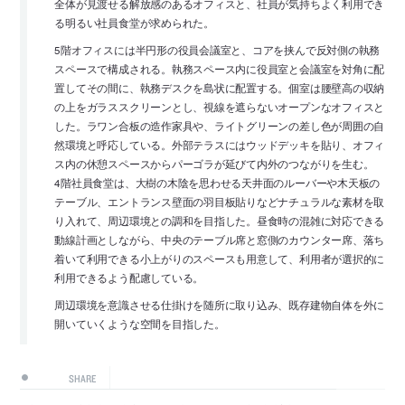
全体が見渡せる解放感のあるオフィスと、社員が気持ちよく利用でき
る明るい社員食堂が求められた。
5階オフィスには半円形の役員会議室と、コアを挟んで反対側の執務
スペースで構成される。執務スペース内に役員室と会議室を対角に配
置してその間に、執務デスクを島状に配置する。個室は腰壁高の収納
の上をガラススクリーンとし、視線を遮らないオープンなオフィスと
した。ラワン合板の造作家具や、ライトグリーンの差し色が周囲の自
然環境と呼応している。外部テラスにはウッドデッキを貼り、オフィ
ス内の休憩スペースからパーゴラが延びて内外のつながりを生む。
4階社員食堂は、大樹の木陰を思わせる天井面のルーバーや木天板の
テーブル、エントランス壁面の羽目板貼りなどナチュラルな素材を取
り入れて、周辺環境との調和を目指した。昼食時の混雑に対応できる
動線計画としながら、中央のテーブル席と窓側のカウンター席、落ち
着いて利用できる小上がりのスペースも用意して、利用者が選択的に
利用できるよう配慮している。
周辺環境を意識させる仕掛けを随所に取り込み、既存建物自体を外に
開いていくような空間を目指した。
SHARE