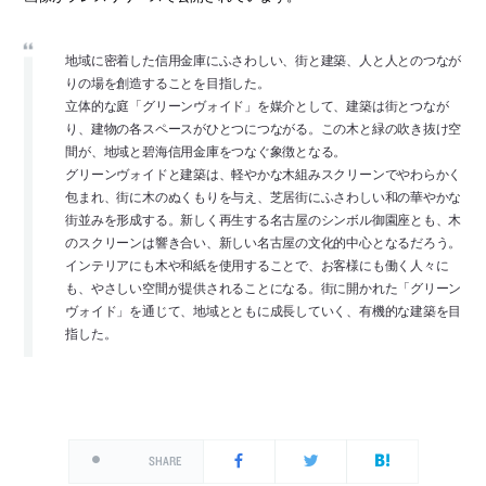
地域に密着した信用金庫にふさわしい、街と建築、人と人とのつなが
りの場を創造することを目指した。
立体的な庭「グリーンヴォイド」を媒介として、建築は街とつなが
り、建物の各スペースがひとつにつながる。この木と緑の吹き抜け空
間が、地域と碧海信用金庫をつなぐ象徴となる。
グリーンヴォイドと建築は、軽やかな木組みスクリーンでやわらかく
包まれ、街に木のぬくもりを与え、芝居街にふさわしい和の華やかな
街並みを形成する。新しく再生する名古屋のシンボル御園座とも、木
のスクリーンは響き合い、新しい名古屋の文化的中心となるだろう。
インテリアにも木や和紙を使用することで、お客様にも働く人々に
も、やさしい空間が提供されることになる。街に開かれた「グリーン
ヴォイド」を通じて、地域とともに成長していく、有機的な建築を目
指した。
SHARE