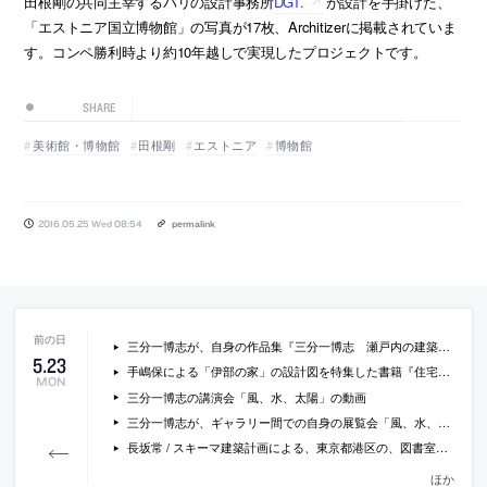
田根剛の共同主宰するパリの設計事務所
DGT.
が設計を手掛けた、
「エストニア国立博物館」の写真が17枚、Architizerに掲載されていま
す。コンペ勝利時より約10年越しで実現したプロジェクトです。
SHARE
美術館・博物館
田根剛
エストニア
博物館
2016.05.25 Wed 08:54
permalink
三分一博志が、自身の作品集『三分一博志 瀬戸内の建築』について語っている動画
5
.
23
手嶋保による「伊部の家」の設計図を特集した書籍『住宅設計詳細図集』
MON
三分一博志の講演会「風、水、太陽」の動画
三分一博志が、ギャラリー間での自身の展覧会「風、水、太陽」を解説している動画
長坂常 / スキーマ建築計画による、東京都港区の、図書室+菓子工房+撮影スタジオ「Hue 5F」
ほか