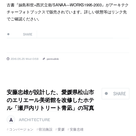
古書『妹島和世+西沢立衛/SANAA―WORKS1995‐2003』がアーキテク
チャーフォトブックスで販売されています。詳しい状態等はリンク先
でご確認ください。
SHARE
2016.05.25 Wed 13:58
permalink
安藤忠雄が設計した、愛媛県松山市
SHARE
のエリエール美術館を改修したホテ
ル「瀬戸内リトリート青凪」の写真
ARCHITECTURE
コンバージョン
宿泊施設
愛媛
安藤忠雄