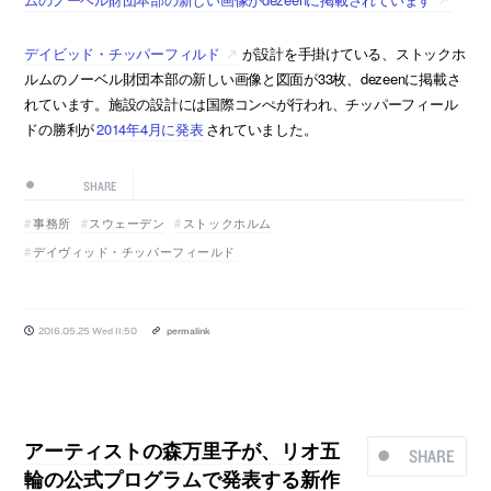
デイビッド・チッパーフィルド
が設計を手掛けている、ストックホ
ルムのノーベル財団本部の新しい画像と図面が33枚、dezeenに掲載さ
れています。施設の設計には国際コンぺが行われ、チッパーフィール
ドの勝利が
2014年4月に発表
されていました。
SHARE
事務所
スウェーデン
ストックホルム
デイヴィッド・チッパーフィールド
2016.05.25 Wed 11:50
permalink
アーティストの森万里子が、リオ五
SHARE
輪の公式プログラムで発表する新作