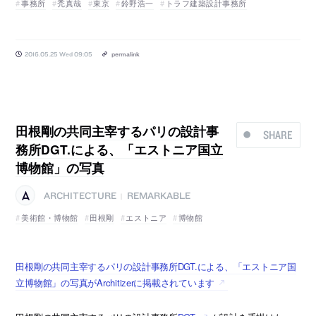
事務所
禿真哉
東京
鈴野浩一
トラフ建築設計事務所
2016.05.25 Wed 09:05
permalink
田根剛の共同主宰するパリの設計事
SHARE
務所DGT.による、「エストニア国立
博物館」の写真
ARCHITECTURE
REMARKABLE
|
美術館・博物館
田根剛
エストニア
博物館
田根剛の共同主宰するパリの設計事務所DGT.による、「エストニア国
立博物館」の写真がArchitizerに掲載されています