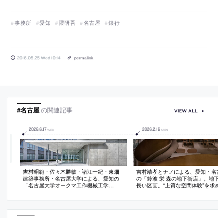
事務所
愛知
隈研吾
名古屋
銀行
2016.05.25 Wed 10:14
permalink
#名古屋
の関連記事
VIEW ALL
2026
.
6
.
17
2026
.
2
.
16
WED
MON
吉村昭範・佐々木勝敏・諸江一紀・東畑
吉村靖孝とナノによる、愛知・名
建築事務所・名古屋大学による、愛知の
の「鈴波 栄 森の地下街店」。地
「名古屋大学オークマ工作機械工学
長い区画。“上質な空間体験”を求
館」。校内外の二つの大通りの交差点に
を変えながら湾曲する“6mmの鉄板
位置する場所での計画。全体の“広場”であ
で“奥行きと陰影”を創出。上がり
り“パス”となる存在を求め、低層で“ルー
種設備をまとめた“折上天井”とし
フガーデン”を備えた隣接校舎への通り抜
い仕上げ”の水平面もつくり出す