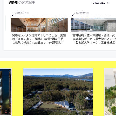
けも可能な建築を考案
#愛知
の関連記事
VIEW ALL
2026
.
7
.
13
2026
.
6
.
17
MON
WED
関谷涼太 / タソ建築アトリエによる、愛知
吉村昭範・佐々木勝敏・諸江一紀
の「江南の家」。隣地の建設計画が不明
建築事務所・名古屋大学による、
な状況で構想された住まい。外部環境に
「名古屋大学オークマ工作機械工
左右されない“光のさま”を求め、平面の半
館」。校内外の二つの大通りの交
分を吹抜とし上部開口から光を取込んで
位置する場所での計画。全体の“広
格子梁で拡散させる空間を考案。手刻み
り“パス”となる存在を求め、低層
木組みの大工技術でつくり上げる
フガーデン”を備えた隣接校舎へ
けも可能な建築を考案