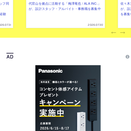
ッフ同
代官山を拠点に活動する「梅澤竜也 / ALA INC.」
佐々木慧
が、設計スタッフ・アルバイト・事務職を募集中
が、設
（経験
を募集
26.07.31
2026.07.30