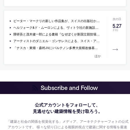
ピーター・マークリの新しい作品集が、スイスの出版社から、2016年秋に刊行
5
.
27
ヘルツォーク&ド・ムーロンによる、ヴィトラ社の新施設「Vitra Schaudepot」の写真と、そこに収められるコレクションの監修者へのインタビュー
FRI
隈研吾と茂木健一郎による書籍『なぜぼくが新国立競技場をつくるのか 建築家・隈研吾の覚悟』
アーティストのダニエル・ゴンサレスによる、スイス・アルプスのチョコレート工場を紙で包みこんでしまう作品の写真
「ナスカ・東畑・森村JVに/パルテノン多摩大規模改修基本計画・設計」（建設通信新聞）
ほか
Subscribe and Follow
公式アカウントをフォローして、
見逃せない建築情報を受け取ろう。
「建築と社会の関係を視覚化する」メディア、アーキテクチャーフォトの公式
アカウントです。
様々な切り口による複眼的視点で建築に関する情報を最速