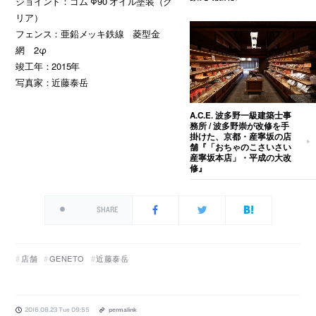
ジョイント：ゴム Φ90 オイル塗装（ク
リア）
フェンス：亜鉛メッキ鉄線 菱型金
網 2φ
竣工年：2015年
写真家：近藤泰岳
A.C.E. 波多野一級建築士事
務所 / 波多野崇が改修を手
掛けた、京都・産寧坂の店
舗『「おちゃのこさいさい
産寧坂本店」・平成の大改
修』
SHARE
店舗
GENETO
近藤泰岳
2016.08.23 Tue 09:55
permalink