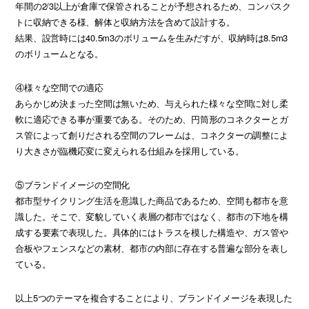
年間の2/3以上が倉庫で保管されることが予想されるため、コンパスク
トに収納できる様、解体と収納方法を含めて設計する。
結果、設営時には40.5m3のボリュームを生みだすが、収納時は8.5m3
のボリュームとなる。
④様々な空間での適応
あらかじめ決まった空間は無いため、与えられた様々な空間に対し柔
軟に適応できる事が重要である。そのため、円筒形のコネクターとガ
ス管によって創りだされる空間のフレームは、コネクターの調整によ
り大きさが臨機応変に変えられる仕組みを採用している。
⑤ブランドイメージの空間化
都市型サイクリング生活を意識した商品であるため、空間も都市を意
識した。そこで、変貌していく表層の都市ではなく、都市の下地を構
成する要素で表現した。具体的にはトラスを模した構造や、ガス管や
合板やフェンスなどの素材、都市の内部に存在する普遍な部分を表し
ている。
以上5つのテーマを複合することにより、ブランドイメージを表現した