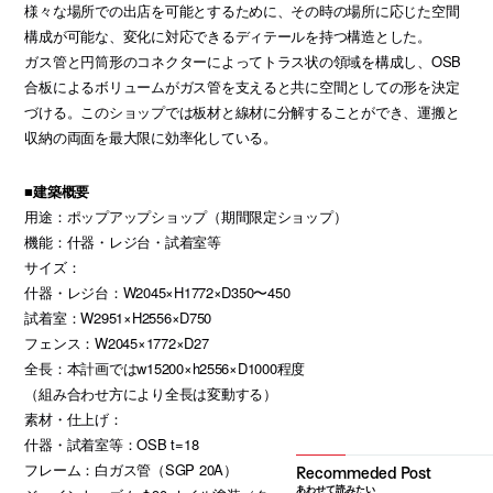
様々な場所での出店を可能とするために、その時の場所に応じた空間
構成が可能な、変化に対応できるディテールを持つ構造とした。
ガス管と円筒形のコネクターによってトラス状の領域を構成し、OSB
合板によるボリュームがガス管を支えると共に空間としての形を決定
づける。このショップでは板材と線材に分解することができ、運搬と
収納の両面を最大限に効率化している。
■建築概要
用途：ポップアップショップ（期間限定ショップ）
機能：什器・レジ台・試着室等
サイズ：
什器・レジ台：W2045×H1772×D350〜450
試着室：W2951×H2556×D750
フェンス：W2045×1772×D27
全長：本計画ではw15200×h2556×D1000程度
（組み合わせ方により全長は変動する）
素材・仕上げ：
什器・試着室等：OSB t=18
フレーム：白ガス管（SGP 20A）
あわせて読みたい