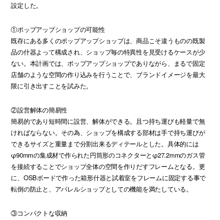
設定した。
①ポップアップショップの可能性
既存にある多くのポップアップショップは、商品こそ違うものの既製
品の什器よって構成され、ショップ毎の特異性を見受けるケースが少
ない。本計画では、ポップアップショップでありながら、まるで固定
店舗のような空間の作り込みを行うことで、ブランドイメージを最大
限に引き出すことを試みた。
②設営解体の簡易性
簡易的であり短時間に設営、解体ができる。且つ持ち運びも軽量で無
ければならない。その為、ショップを構成する部材は手で持ち運びが
できるサイズと重量まで分割出来るディテールとした。具体的には
φ90mmの集成材で作られた円筒形のコネクターとφ27.2mmのガス管
を接続することでショップ全体の空間を作りだすフレームとなる。更
に、OSBボードで作った箱形什器と試着室をフレームに固定する事で
転倒の防止と、アパレルショップとしての機能を満たしている。
③コンパクトな収納