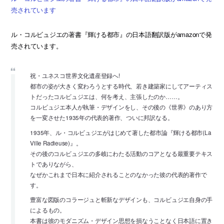
売されています
ル・コルビュジエの著書『輝ける都市』の日本語翻訳版がamazonで発
売されています。
祝・ユネスコ世界文化遺産登録へ!
都市の姿が大きく変わろうとする時代、若き建築家にしてアーティス
トだったコルビュジエは、何を考え、主張したのか……。
コルビュジエ本人が執筆・デザインをし、その後の《世界》のあり方
を一変させた1935年の代表的著作、ついに邦訳なる。
1935年、ル・コルビュジエがはじめて著した都市論『輝ける都市(La
Ville Radieuse)』。
その後のコルビュジエの多岐にわたる活動のコアとなる最重要テキス
トでありながら、
なぜかこれまで日本に紹介されることのなかった彼の代表的著作で
す。
豊富な図版のコラージュと斬新なデザインも、コルビュジエ自身の手
によるもの。
本書は彼のモダニズム・デザイン思想を損なうことなく日本語に置き