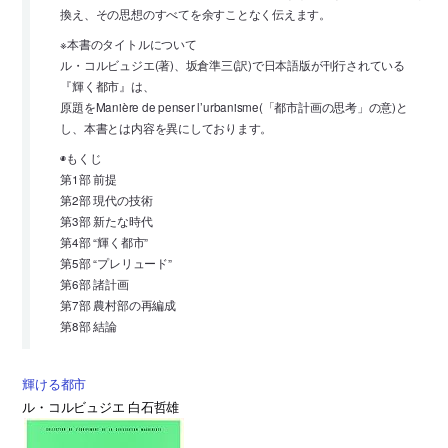
換え、その思想のすべてを余すことなく伝えます。
※本書のタイトルについて
ル・コルビュジエ(著)、坂倉準三(訳)で日本語版が刊行されている
『輝く都市』は、
原題をManière de penser l’urbanisme(「都市計画の思考」の意)と
し、本書とは内容を異にしております。
◉もくじ
第1部 前提
第2部 現代の技術
第3部 新たな時代
第4部 “輝く都市”
第5部 “プレリュード”
第6部 諸計画
第7部 農村部の再編成
第8部 結論
輝ける都市
ル・コルビュジエ 白石哲雄