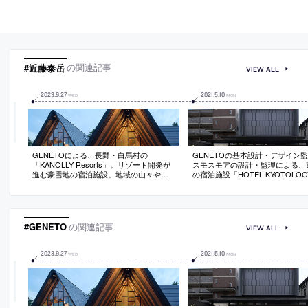
#近藤泰岳
の関連記事
VIEW ALL
2023
.
9
.
27
2021
.
5
.
10
WED
MON
GENETOによる、長野・白馬村の
GENETOの基本設計・デザイン
「KANOLLY Resorts」。リゾート開発が
スモスモアの設計・監理による、
進む豪雪地の宿泊施設。地域の山々や風
の宿泊施設「HOTEL KYOTOLOG
土への敬意と積雪対策を意図し、“合掌造
り”を参照した建物を3つ雁行配置して繋げ
る構成を考案。環境を堪能できるように
部屋毎に内外の関係性を調整
#GENETO
の関連記事
VIEW ALL
2023
.
9
.
27
2021
.
5
.
10
WED
MON