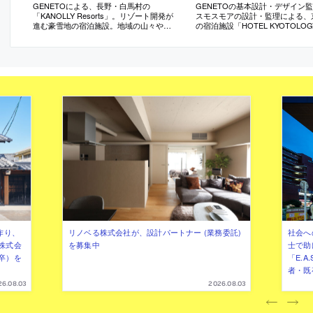
GENETOによる、長野・白馬村の
GENETOの基本設計・デザイン
「KANOLLY Resorts」。リゾート開発が
スモスモアの設計・監理による、
進む豪雪地の宿泊施設。地域の山々や風
の宿泊施設「HOTEL KYOTOLOG
土への敬意と積雪対策を意図し、“合掌造
り”を参照した建物を3つ雁行配置して繋げ
る構成を考案。環境を堪能できるように
部屋毎に内外の関係性を調整
作り、
リノベる株式会社が、設計パートナー (業務委託)
社会へ
株式会
を募集中
士で助
卒）を
「E.A
者・既
26.08.03
2026.08.03