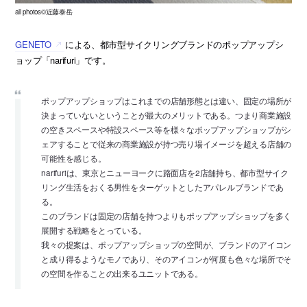
all photos©近藤泰岳
GENETO
による、都市型サイクリングブランドのポップアップシ
ョップ「narifuri」です。
ポップアップショップはこれまでの店舗形態とは違い、固定の場所が
決まっていないということが最大のメリットである。つまり商業施設
の空きスペースや特設スペース等を様々なポップアップショップがシ
ェアすることで従来の商業施設が持つ売り場イメージを超える店舗の
可能性を感じる。
narifuriは、東京とニューヨークに路面店を2店舗持ち、都市型サイク
リング生活をおくる男性をターゲットとしたアパレルブランドであ
る。
このブランドは固定の店舗を持つよりもポップアップショップを多く
展開する戦略をとっている。
我々の提案は、ポップアップショップの空間が、ブランドのアイコン
と成り得るようなモノであり、そのアイコンが何度も色々な場所でそ
の空間を作ることの出来るユニットである。