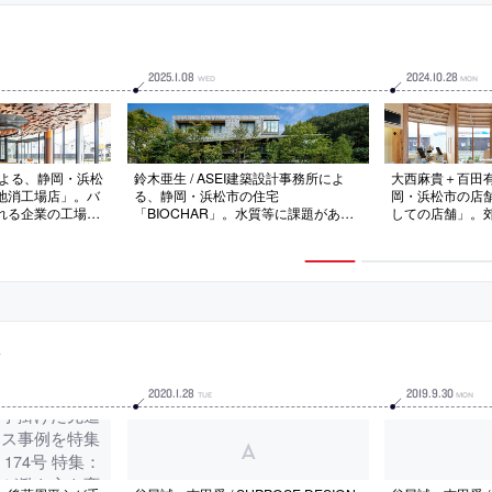
2025
.
1
.
08
2024
.
10
.
28
WED
MON
Aによる、静岡・浜松
鈴木亜生 / ASEI建築設計事務所によ
大西麻貴＋百田有希
地消工場店」。バ
る、静岡・浜松市の住宅
岡・浜松市の店
れる企業の工場直
「BIOCHAR」。水質等に課題がある
しての店舗」。
ロス削減”の活動
湖の畔の敷地。建築と環境の新たな関
画。暮らしを豊か
映した“アップサ
係を求め、負荷軽減ではなく回復させ
しての店舗を目
する計画を志向。
る“リジェネラティブ”な設計を志向。
置して売場だけ
代表商品を想起さ
地域の廃材から“水質浄化機能”をも
る居場所”を備
くる
つ“バイオ炭ブロック”を開発して内外
の素材も使用し
に使う
間”とする
事
2020
.
1
.
28
2019
.
9
.
30
TUE
MON