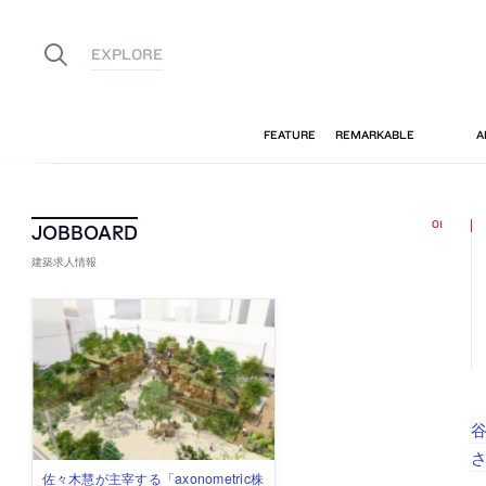
建築求人情報
佐々木慧が主宰する「axonometric株
古民家を軸に全国で“価値循環の仕組
リノベる株式会社が、設計パートナ
社会への影響力のある建築を手掛
代官山を拠点に活動する「梅澤竜也 /