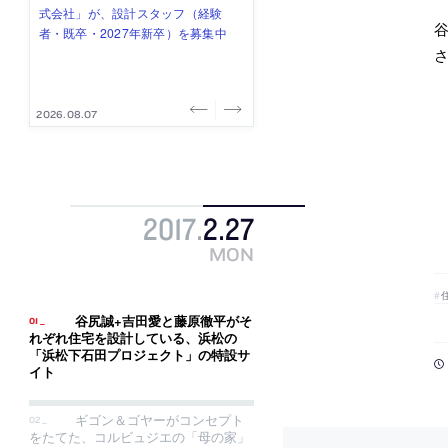
式会社」が、設計スタッフ（経験
み”を作り、リモートワーク主体の働
ー (業務委託) を募集中
け、スタッフ同士で助け合う環境づ
ALA INC.」が、設計スタッフ・アル
者・既卒・2027年新卒）を募集中
き方を実践する「株式会社つぎと」
くりも行う「E.A.S.T.architects」
バイト・事務職を募集中
が、設計スタッフ（経験者・既卒）
が、設計スタッフ（経験者・既卒・
を募集中
2027年新卒）を募集中
2026.08.07
2026.08.03
2026.08.03
2026.07.31
2026.07.30
2017
.
2
.
27
MON
谷尻誠+吉田愛と藤原徹平がそ
れぞれ住宅を設計している、浜松の
「浜松下石田プロジェクト」の特設サ
イト
ギゴン＆ゴヤーがコンセプト
をたてた、コルビュジエの「母の家」