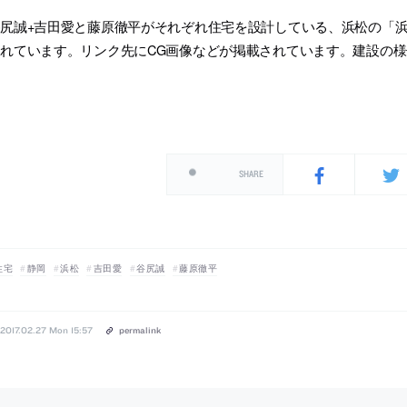
谷尻誠+吉田愛と藤原徹平がそれぞれ住宅を設計している、浜松の「
されています。リンク先にCG画像などが掲載されています。建設の
SHARE
住宅
静岡
浜松
吉田愛
谷尻誠
藤原徹平
2017.02.27 Mon 15:57
permalink