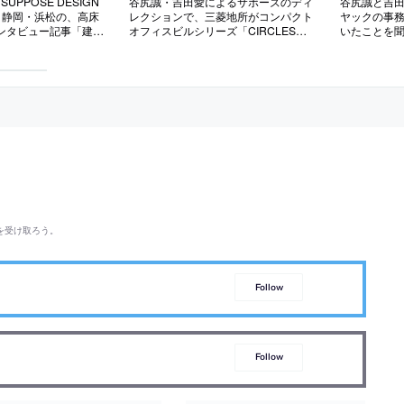
SUPPOSE DESIGN
谷尻誠・吉田愛によるサポーズのディ
谷尻誠と吉
る、静岡・浜松の、高床
レクションで、三菱地所がコンパクト
ヤックの事
インタビュー記事「建売
オフィスビルシリーズ「CIRCLES」
いたことを
間」
を展開
を受け取ろう。
Follow
Follow