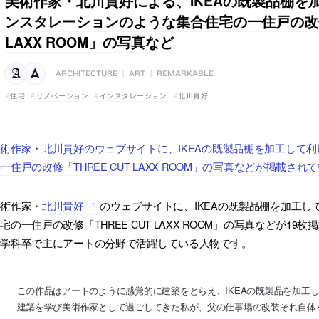
美術作家・北川貴好による、IKEAの既製品棚を
ンスタレーションのような集合住宅の一住戸の改修「
LAXX ROOM」の写真など
ARCHITECTURE
|
ART
|
REMARKABLE
住宅
リノベーション
インスタレーション
北川貴好
術作家・北川貴好のウェブサイトに、IKEAの既製品棚を加工して
一住戸の改修「THREE CUT LAXX ROOM」の写真などが掲載され
美術作家・
北川貴好
のウェブサイトに、IKEAの既製品棚を加工
宅の一住戸の改修「THREE CUT LAXX ROOM」の写真などが
築学科卒で主にアートの分野で活躍している人物です。
この作品はアートのように感覚的に建築をとらえ、IKEAの既製品を加工
建築を学び美術作家として過ごしてきた私が、父の仕事場の改装それ自体