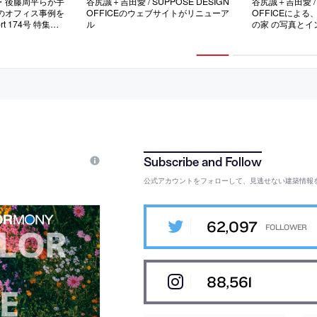
・後藤周平らが手
谷尻誠＋吉田愛 / SUPPOSE DESIGN
谷尻誠＋吉田愛 / 
のオフィス事例を
OFFICEのウェブサイトがリニューア
OFFICEによ
t 174号 特集：
ル
の家 の写真と
働き方を変える』
と建築家住宅の
公式アカウントをフォローして、見逃せない建築情報
62,097
88,561