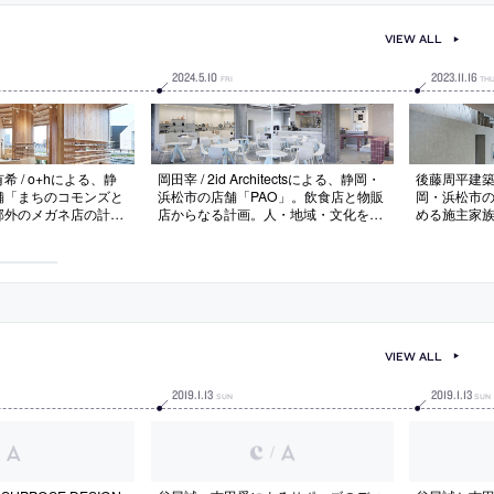
VIEW ALL
2024
.
5
.
10
2023
.
11
.
16
FRI
TH
 / o+hによる、静
岡田宰 / 2id Architectsによる、静岡・
後藤周平建
舗「まちのコモンズと
浜松市の店舗「PAO」。飲食店と物販
岡・浜松市
郊外のメガネ店の計
店からなる計画。人・地域・文化を包
める施主家
にする“コモンズ”と
む拠点を求め、ホールを中心に全ての
物が混ざり
指し、放射状に壁を配
店舗を配した“新たな出会いへと繋が
つのレベル差
ではない“性格の異な
る”空間を志向。其々のカウンターに
抜ける”構成
えた建築を考案。地域
は街の“レトロさ”と呼応する“タイ
窓に見立て
て“暖かみのある空
ル”を用いる
空間に奥行
VIEW ALL
2019
.
1
.
13
2019
.
1
.
13
SUN
SUN
/