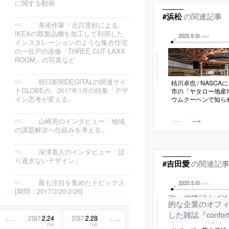
に関する動画
の関連記事
#浜松
美術作家・北川貴好による、
IKEAの既製品棚を加工して利用した
2025
.
9
.
01
MON
インスタレーションのような集合住宅
の一住戸の改修「THREE CUT LAXX
ROOM」の写真など
朝日新聞DEGITALの関連サイ
桔川卓也 / NASC
トGLOBEの、2017年1月の特集「デザ
市の「ヤタロー地産
イン思考が変える」
ウムクーヘンで知ら
売店。施主の“フード
に着目し、理念を反
山崎亮のインタビュー「地域
イクル素材”で構成
の課題解決へ仕組みを考える」
地域産の小径木材で
せる“吊り什器”をつ
深澤直人のインタビュー「語
り過ぎないデザイン」
の関連記
#吉田愛
最も注目を集めたトピックス
2020
.
5
.
10
SUN
[期間：2017/2/20-2/26]
2017
.
2
.
24
2017
.
2
.
28
FRI
TUE