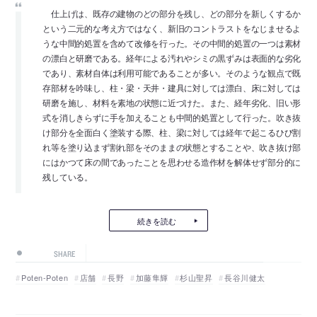
仕上げは、既存の建物のどの部分を残し、どの部分を新しくするか
という二元的な考え方ではなく、新旧のコントラストをなじませるよ
うな中間的処置を含めて改修を行った。その中間的処置の一つは素材
の漂白と研磨である。経年による汚れやシミの黒ずみは表面的な劣化
であり、素材自体は利用可能であることが多い。そのような観点で既
存部材を吟味し、柱・梁・天井・建具に対しては漂白、床に対しては
研磨を施し、材料を素地の状態に近づけた。また、経年劣化、旧い形
式を消しきらずに手を加えることも中間的処置として行った。吹き抜
け部分を全面白く塗装する際、柱、梁に対しては経年で起こるひび割
れ等を塗り込まず割れ部をそのままの状態とすることや、吹き抜け部
にはかつて床の間であったことを思わせる造作材を解体せず部分的に
残している。
続きを読む
SHARE
Poten-Poten
店舗
長野
加藤隼輝
杉山聖昇
長谷川健太