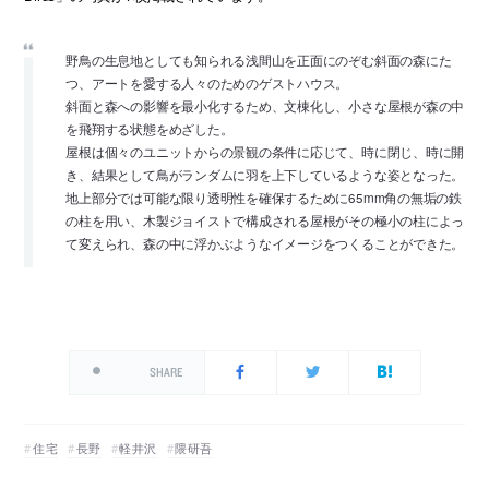
野鳥の生息地としても知られる浅間山を正面にのぞむ斜面の森にた
つ、アートを愛する人々のためのゲストハウス。
斜面と森への影響を最小化するため、文棟化し、小さな屋根が森の中
を飛翔する状態をめざした。
屋根は個々のユニットからの景観の条件に応じて、時に閉じ、時に開
き、結果として鳥がランダムに羽を上下しているような姿となった。
地上部分では可能な限り透明性を確保するために65mm角の無垢の鉄
の柱を用い、木製ジョイストで構成される屋根がその極小の柱によっ
て変えられ、森の中に浮かぶようなイメージをつくることができた。
SHARE
住宅
長野
軽井沢
隈研吾