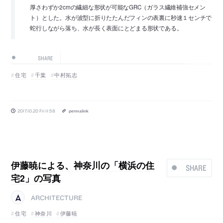
厚さわずか2cmの繊細な形状が可能なGRC（ガラス繊維補強セメン
ト）とした。水が波型に折りたたんだフィンの表裏に秒速１センチで
蛇行しながら落ち、水が長く表面にとどまる形状である。
SHARE
住宅
千葉
中村拓志
2017.10.20 Fri 11:58
permalink
伊藤暁による、神奈川の「横浜の住
SHARE
宅2」の写真
ARCHITECTURE
住宅
神奈川
伊藤暁