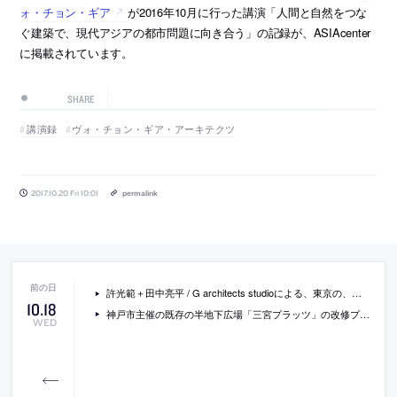
ォ・チョン・ギア
が2016年10月に行った講演「人間と自然をつな
ぐ建築で、現代アジアの都市問題に向き合う」の記録が、ASIAcenter
に掲載されています。
SHARE
講演録
ヴォ・チョン・ギア・アーキテクツ
2017.10.20 Fri 10:01
permalink
許光範＋田中亮平 / G architects studioによる、東京の、集合住宅の一住戸の改修プロジェクト「府中の114」
10
.
18
神戸市主催の既存の半地下広場「三宮プラッツ」の改修プロポで、畑友洋が委託事業候補者に
WED