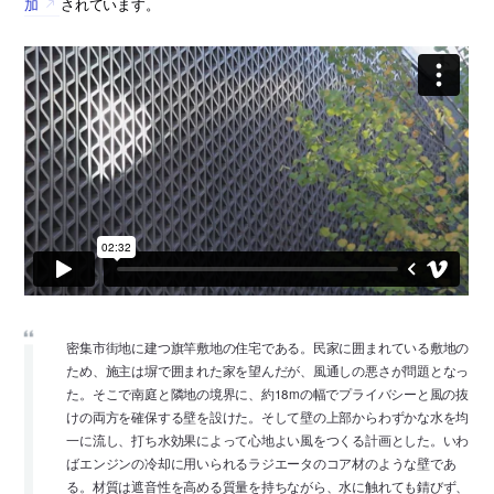
加
されています。
密集市街地に建つ旗竿敷地の住宅である。民家に囲まれている敷地の
ため、施主は塀で囲まれた家を望んだが、風通しの悪さが問題となっ
た。そこで南庭と隣地の境界に、約18mの幅でプライバシーと風の抜
けの両方を確保する壁を設けた。そして壁の上部からわずかな水を均
一に流し、打ち水効果によって心地よい風をつくる計画とした。いわ
ばエンジンの冷却に用いられるラジエータのコア材のような壁であ
る。材質は遮音性を高める質量を持ちながら、水に触れても錆びず、