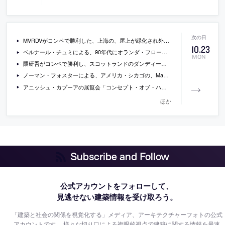
MVRDVがコンペで勝利した、上海の、屋上が緑化され外構と連続する分棟形式のカルチャーセンターの画像
10
.
23
ベルナール・チュミによる、90年代にオランダ・フローニンゲンに完成させたガラスのパヴィリオンを、建築学生が木製の構築物で包む作品を制作
MON
隈研吾がコンペで勝利し、スコットランドのダンディーで建設が進められているヴィクトリア&アルバート博物館・新館の最新の現場写真
ノーマン・フォスターによる、アメリカ・シカゴの、MacBookを思わせる屋根形状で開放的な空間をもつアップルストアの写真
アニッシュ・カプーアの展覧会「コンセプト・オブ・ハピネス アニッシュ・カプーアの崩壊概論」が表参道のEYE OF GYREで開催 [-2017/11/26]
ほか
Subscribe and Follow
公式アカウントをフォローして、
見逃せない建築情報を受け取ろう。
「建築と社会の関係を視覚化する」メディア、アーキテクチャーフォトの公式
アカウントです。
様々な切り口による複眼的視点で建築に関する情報を最速