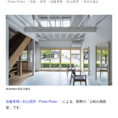
Poten-Poten
店舗
長野
加藤隼輝
杉山聖昇
長谷川健太
all photos©長谷川健太
加藤隼輝＋杉山聖昇 / Poten-Poten
による、長野の「上松の美容
室」です。