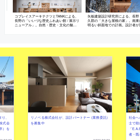
コプレイスアーキテクツとTANKによる、
矢板建築設計研究所による、長野
長野の「いいづな歴史ふれあい館 / 展示リ
久郡の「大きな屋根の家」。南東
ニューアル」。自然・歴史・文化の魅力
明るい斜面地での計画。設計者が
を探求して発信する為の展示空間。多角
る“場所感”の思考に基づき、大屋
的に歴史と向き合える在り方を求め、展
大開口を備えたリビングをバルコ
示ケースの周りを回遊できて上下から眺
囲う構成を考案。愛を伴う“場所感
められる計画を考案。OSB合板を加工し
のなす作為が消え去った時にのみ
た意匠は世界観の共有も意図
作り、
リノベる株式会社が、設計パートナー (業務委託)
社会へ
株式会
を募集中
士で助
卒）を
「E.A
者・既