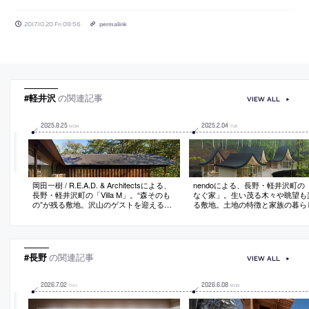
2017.10.20 Fri 09:56
permalink
#軽井沢
の関連記事
VIEW ALL
2025
.
8
.
25
2025
.
2
.
04
MON
TUE
岡田一樹 / R.E.A.D. & Architectsによる、
nendoによる、長野・軽井沢町の
長野・軽井沢町の「Villa M」。“森そのも
なぐ家」。生い茂る木々や眺望も
の”が残る敷地。沢山のゲストを迎える別
る敷地。土地の特徴と家族の暮ら
荘として、施主と来客のプライバシーを
慮し、機能を割当てた“６つの小屋
確保できる“鍵ノ字状”に曲がる平面構成を
させて“柔らかく繋ぐ”構成を考案
考案。建築を環境に溶け込ませる為に既
時間が尊重されつつ皆で生活する
存木の樹皮の色を参照した外壁とする
も感じられる住まい
#長野
の関連記事
VIEW ALL
2026
.
7
.
02
2026
.
6
.
08
THU
MON