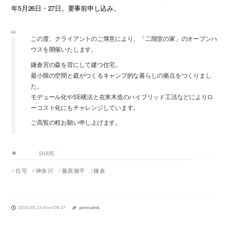
年5月26日・27日。要事前申し込み。
この度、クライアントのご厚意により、「二階堂の家」のオープンハ
ウスを開催いたします。
鎌倉宮の森を背にして建つ住宅。
最小限の空間と庭がつくるキャンプ的な暮らしの拠点をつくりまし
た。
モデュール化やSE構法と在来木造のハイブリッド工法などによりロ
ーコスト化にもチャレンジしています。
ご高覧の程お願い申し上げます。
SHARE
住宅
神奈川
藤原徹平
鎌倉
2018.05.23 Wed 08:37
permalink