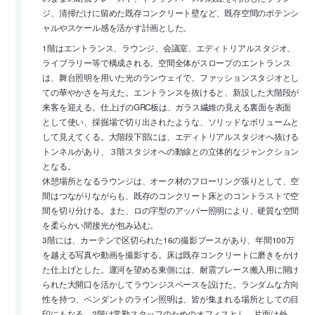
ジ、清掃だけに留めた既存コンクリート壁など、既存空間のポテンシ
ャルやスケール感を活かす計画とした。
1階はエントランス、ラウンジ、会議室、エディトリアルスタジオ、
ライブラリー等で構成される。空間全体がスロープのエントランス
は、舞台照明を用いた光のランウェイで、ファッションスタジオとし
ての華やかさを与えた。エントランスを抜けると、新設した大階段が
来客を迎える。仕上げのGRC板は、ガラス繊維の見える裏面を表面
として使い、採掘場で切り出されたような、ソリッドなボリュームと
して見えてくる。大階段下部には、エディトリアルスタジオへ抜ける
トンネルがあり、３階スタジオへの動線との立体的なジャンクション
となる。
休憩場所となるラウンジは、オーク材のフローリング張りとして、空
間はつながりながらも、既存のコンクリート床とのコントラストで空
間を切り分ける。また、ロの字型のアッパー照明により、硬質な空間
を柔らかい間接光が包み込む。
3階には、カーテンで区切られた16の撮影ブースがあり、年間100万
を越える写真や動画を撮影する。床は既存コンクリートに磨きをかけ
た仕上げとした。運河を望める東側には、耐震ブレース搬入用に開け
られた大開口を活かしてラウンジスペースを設けた。ランダムな方向
性を持つ、ペンダントのライン照明は、皆が集まれる場所としての目
印にもなる。2階は常勤スタッフのためのオフィスとし、片面は外