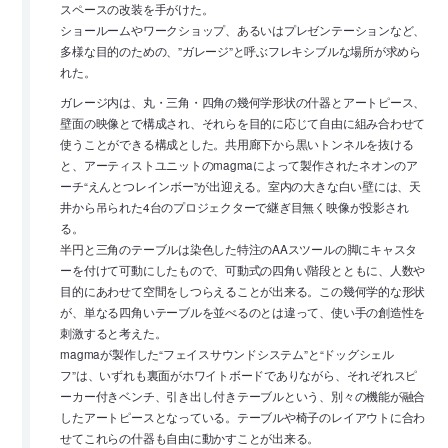
スペースの改装を手がけた。
ショールームやワークショップ、あるいはプレゼンテーションなど、
多様な目的のための、”ガレージ”と呼ぶフレキシブルな場所が求めら
れた。
ガレージ内は、丸・三角・四角の幾何学形状の什器とアートピース、
壁面の映像とで構成され、それらを目的に応じて自由に組み合わせて
使うことができる構成とした。共用廊下から黒いトンネルを抜ける
と、アーティストユニットのmagmaによって製作されたネオンのア
ーチ“えんとつレインボー”が出迎える。室内の大きな白い壁には、天
井から吊られた4台のプロジェクターで継ぎ目無く映像が投影され
る。
半円と三角のテーブルは染色した特注のAAスツールの脚にキャスタ
ーを付けて可動にしたもので、可動式の四角い階段とともに、人数や
目的にあわせて空間をしつらえることが出来る。この幾何学的な形状
が、単なる四角いテーブルを並べるのとは違って、使い手の創造性を
刺激すると考えた。
magmaが製作した“フェイスサウンドシステム”と“ドッグシェル
フ”は、いずれも裏面がホワイトボードでありながら、それぞれスピ
ーカー付きベンチ、引き出し付きテーブルという、別々の機能が融合
したアートピースとなっている。テーブルや椅子のレイアウトに合わ
せてこれらの什器も自由に動かすことが出来る。