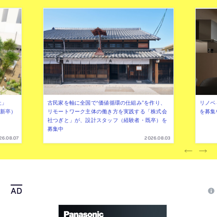
社」
古民家を軸に全国で“価値循環の仕組み”を作り、
リノベ
年新卒）
リモートワーク主体の働き方を実践する「株式会
を募集
社つぎと」が、設計スタッフ（経験者・既卒）を
募集中
26.08.07
2026.08.03