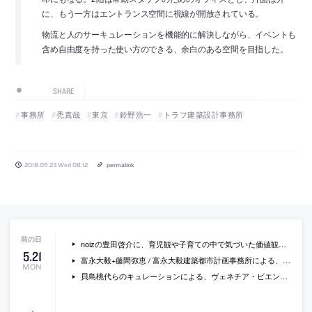
に、もう一方はエントランス空間に視線が開放されている。
物流と人のサーキュレーションを機能的に解決しながら、イベントも
含め自由度を持った使い方のできる、余白のある空間を目指した。
SHARE
事務所
禿真哉
東京
鈴野浩一
トラフ建築設計事務所
2018.05.23 Wed 08:12
permalink
noizの豊田啓介に、育児観や子育ての中で気づいた価値観と自身の建築との関係について聞いているインタビュー
5
.
21
富永大毅+藤間弥恵 / 富永大毅建築都市計画事務所による、埼玉・越谷の「垂木の住宅（西川材）」の内覧会が開催
MON
貝島桃代らのキュレーションによる、ヴェネチア・ビエンナーレ国際建築展日本館の展示「建築の民族誌」の出展作家などの概要が公開