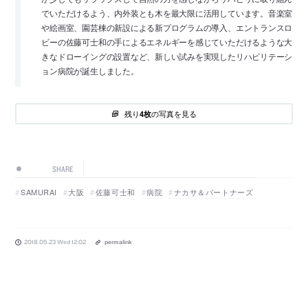
でいただけるよう、内外装とも木を最大限に活用しています。音楽室
や絵画室、園芸棟の新設による新プログラムの導入、エントランスロ
ビーの佐藤可士和の手によるエネルギーを感じていただけるような大
きなドローイングの設置など、新しい試みを実現したリハビリテーシ
ョン病院が誕生しました。
残り
の写真を見る
4枚
SHARE
SAMURAI
大阪
佐藤可士和
病院
ナカサ＆パートナーズ
2018.05.23 Wed 12:02
permalink