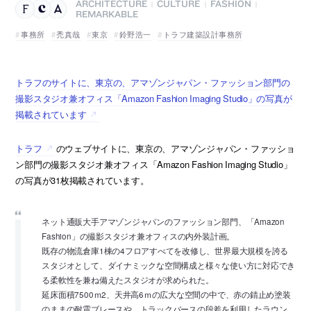
ARCHITECTURE
CULTURE
FASHION
|
|
|
REMARKABLE
事務所
禿真哉
東京
鈴野浩一
トラフ建築設計事務所
トラフのサイトに、東京の、アマゾンジャパン・ファッション部門の
撮影スタジオ兼オフィス「Amazon Fashion Imaging Studio」の写真が
掲載されています
トラフ
のウェブサイトに、東京の、アマゾンジャパン・ファッショ
ン部門の撮影スタジオ兼オフィス「Amazon Fashion Imaging Studio」
の写真が31枚掲載されています。
ネット通販大手アマゾンジャパンのファッション部門、「Amazon
Fashion」の撮影スタジオ兼オフィスの内外装計画。
既存の物流倉庫1棟の4フロアすべてを改修し、世界最大規模を誇る
スタジオとして、ダイナミックな空間構成と様々な使い方に対応でき
る柔軟性を兼ね備えたスタジオが求められた。
延床面積7500ｍ2、天井高6ｍの広大な空間の中で、赤の錆止め塗装
のままの耐震ブレースや、トラックバースの段差を利用したラウン