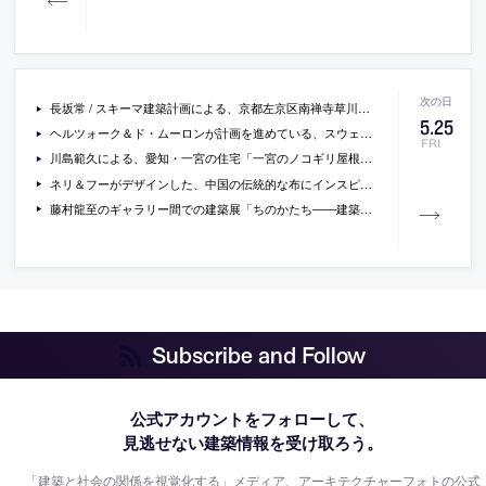
長坂常 / スキーマ建築計画による、京都左京区南禅寺草川町の「ブルーボトルコーヒー京都カフェ」
5
.
25
ヘルツォーク＆ド・ムーロンが計画を進めている、スウェーデンの高層集合住宅「gasklockan」の画像
FRI
川島範久による、愛知・一宮の住宅「一宮のノコギリ屋根」の写真など
ネリ＆フーがデザインした、中国の伝統的な布にインスピレーションを得た、ソファや敷物などのシリーズの写真
藤村龍至のギャラリー間での建築展「ちのかたち――建築的思考のプロトタイプとその応用」の概要が公開
Subscribe and Follow
公式アカウントをフォローして、
見逃せない建築情報を受け取ろう。
「建築と社会の関係を視覚化する」メディア、アーキテクチャーフォトの公式