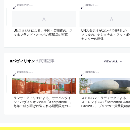
2020
.
12
.
12
2020
.
7
.
11
SAT
SAT
UNスタジオによる、中国・広州市の、ス
UNスタジオがコンペで勝利した
マホブランド・オッポの旗艦店の写真
ソウルの、ナショナル・フットボ
センターの画像
#パヴィリオン
の関連記事
VIEW ALL
2026
.
6
.
04
2026
.
3
.
17
THU
TUE
ランサ・アトリエによる、サーペンタイ
スミルハン・ラディックによる、
ン・パヴィリオン2026「a serpentine」。
ス・ロンドンの「Serpentine Galle
毎年一組が選ばれ造られる期間限定の建
Pavilion」。プリツカー賞受賞建
築。“身近な素材や形態を再解釈”する設計
表作のひとつで2014年に完成。
姿勢に基づき、周辺の建物や伝統的な蛇
面・地面が“意図的な均衡”の中に
行する壁から着想した煉瓦壁を用いた建
築の“原初的な読み取り方”を提示
築を考案。壁の意味も再考して“透過性”を
と石のパヴィリオンは古代的であ
付与する
的でもある