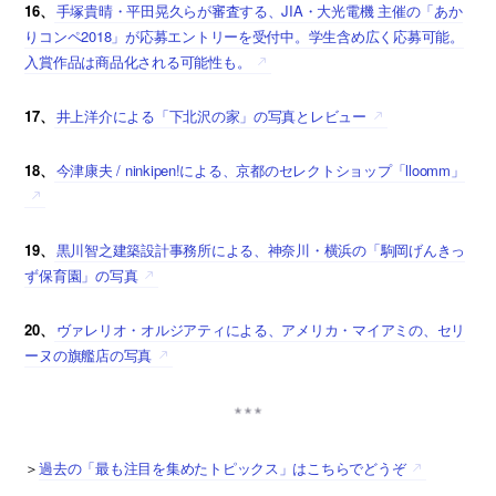
16、
手塚貴晴・平田晃久らが審査する、JIA・大光電機 主催の「あか
りコンペ2018」が応募エントリーを受付中。学生含め広く応募可能。
入賞作品は商品化される可能性も。
17、
井上洋介による「下北沢の家」の写真とレビュー
18、
今津康夫 / ninkipen!による、京都のセレクトショップ「lloomm」
19、
黒川智之建築設計事務所による、神奈川・横浜の「駒岡げんきっ
ず保育園」の写真
20、
ヴァレリオ・オルジアティによる、アメリカ・マイアミの、セリ
ーヌの旗艦店の写真
＞
過去の「最も注目を集めたトピックス」はこちらでどうぞ