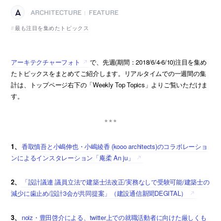
ARCHITECTURE
FEATURE
|
最も注目を集めたトピックス
アーキテクチャーフォト
で、先週(期間：2018/6/4-6/10)注目を集め
たトピックスをまとめてご紹介します。リアルタイムでの一週間の集
計は、トップページ右下の「Weekly Top Topics」よりご覧いただけま
す。
1、
香取慎吾と小嶋伸也・小嶋綾香 (kooo architects)のコラボレーショ
ンによるインスタレーション「庵柔 An ju」
2、
「設計議連 議員立法で建築士法改正/実務なしで受験可能/建築士の
減少に歯止め/設計3会が共同提案」（建設通信新聞DEGITAL）
3、
noiz・豊田啓介による、twitter上での就職活動者に向けた厳しくも