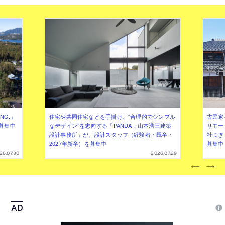
NC.」
住宅や共同住宅などを手掛け、“合理的でシンプル
古民家
募集中
なデザイン”を志向する「PANDA：山本浩三建築
リモー
設計事務所」が、設計スタッフ（経験者・既卒・
社つぎ
2027年新卒）を募集中
募集中
26.07.30
2026.07.29