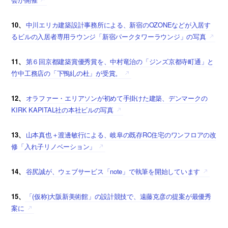
10、
中川エリカ建築設計事務所による、新宿のOZONEなどが入居す
るビルの入居者専用ラウンジ「新宿パークタワーラウンジ」の写真
11、
第６回京都建築賞優秀賞を、中村竜治の「ジンズ京都寺町通」と
竹中工務店の「下鴨糺の杜」が受賞。
12、
オラファー・エリアソンが初めて手掛けた建築、デンマークの
KIRK KAPITAL社の本社ビルの写真
13、
山本真也＋渡邊敏行による、岐阜の既存RC住宅のワンフロアの改
修「入れ子リノベーション」
14、
谷尻誠が、ウェブサービス「note」で執筆を開始しています
15、
「(仮称)大阪新美術館」の設計競技で、遠藤克彦の提案が最優秀
案に