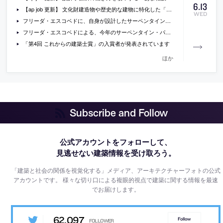
6
.
13
【ap job 更新】 文化財建造物や歴史的な建物に特化した「文化財構造計画」が、設計スタッフ（意匠・構造）を募集中
WED
フリーダ・エスコベドに、自身が設計したサーペンタイン・パヴィリオンについて聞いているインタビュー動画
フリーダ・エスコベドによる、今年のサーペンタイン・パヴィリオンの写真
「第4回 これからの建築士賞」の入賞者が発表されています
ほか
Subscribe and Follow
公式アカウントをフォローして、
見逃せない建築情報を受け取ろう。
「建築と社会の関係を視覚化する」メディア、アーキテクチャーフォトの公式
アカウントです。
様々な切り口による複眼的視点で建築に関する情報を最速
でお届けします。
62,097
Follow