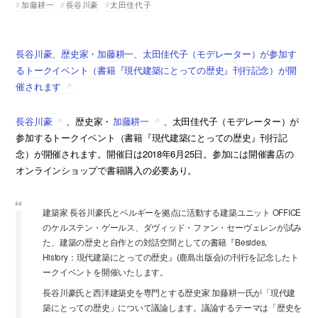
加藤耕一
長谷川豪
太田佳代子
長谷川豪、歴史家・加藤耕一、太田佳代子（モデレーター）が参加す
るトークイベント（書籍『現代建築にとっての歴史』刊行記念）が開
催されます
長谷川豪
、歴史家・
加藤耕一
、太田佳代子（モデレーター）が
参加するトークイベント（書籍『現代建築にとっての歴史』刊行記
念）が開催されます。開催日は2018年6月25日。参加には開催書店の
オンラインショップで書籍購入の必要あり。
建築家 長谷川豪氏とベルギーを拠点に活動する建築ユニット OFFICE
のケルステン・ゲールス、ダヴィッド・ファン・セーヴェレンが試み
た、建築の歴史と自作との対話空間としての書籍『Besides,
History：現代建築にとっての歴史』(鹿島出版会)の刊行を記念したト
ークイベントを開催いたします。
長谷川豪氏と西洋建築史を専門とする歴史家 加藤耕一氏が「現代建
築にとっての歴史」について議論します。議論するテーマは「歴史を