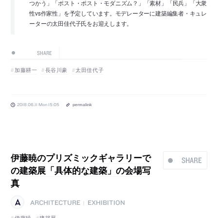
つかう」「ポスト・ポスト・モダニズム？」「素材」「民兵」「大衆
性vs作家性」を予定しています。モデレーターに建築編集者・キュレ
ーターの太田佳代子氏をお迎えします。
SHARE
加藤耕一
長谷川豪
太田佳代子
2018.06.11 Mon 15:05
permalink
伊藤暁のプリズミックギャラリーで
SHARE
の建築展「具体的な建築」の会場写
真
ARCHITECTURE
EXHIBITION
|
伊藤暁
建築展