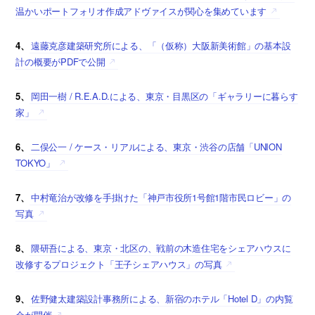
温かいポートフォリオ作成アドヴァイスが関心を集めています
4、
遠藤克彦建築研究所による、「（仮称）大阪新美術館」の基本設
計の概要がPDFで公開
5、
岡田一樹 / R.E.A.D.による、東京・目黒区の「ギャラリーに暮らす
家」
6、
二俣公一 / ケース・リアルによる、東京・渋谷の店舗「UNION
TOKYO」
7、
中村竜治が改修を手掛けた「神戸市役所1号館1階市民ロビー」の
写真
8、
隈研吾による、東京・北区の、戦前の木造住宅をシェアハウスに
改修するプロジェクト「王子シェアハウス」の写真
9、
佐野健太建築設計事務所による、新宿のホテル「Hotel D」の内覧
会が開催