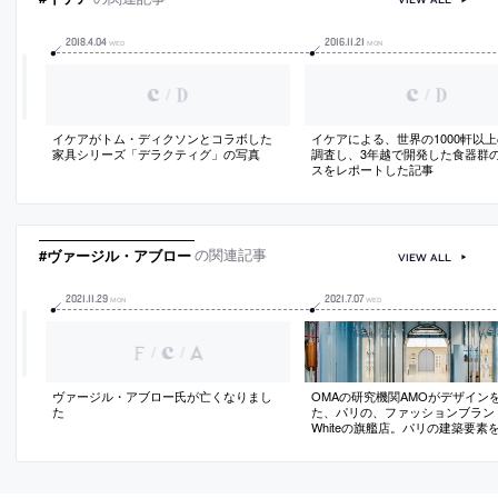
2018
.
4
.
04
2016
.
11
.
21
WED
MON
/
/
イケアがトム・ディクソンとコラボした
イケアによる、世界の1000軒以
家具シリーズ「デラクティグ」の写真
調査し、3年越で開発した食器群
スをレポートした記事
#ヴァージル・アブロー
の関連記事
VIEW ALL
2021
.
11
.
29
2021
.
7
.
07
MON
WED
/
/
ヴァージル・アブロー氏が亡くなりまし
OMAの研究機関AMOがデザイン
た
た、パリの、ファッションブランドO
Whiteの旗艦店。パリの建築要素
し店内に都市を持ち込むことを意