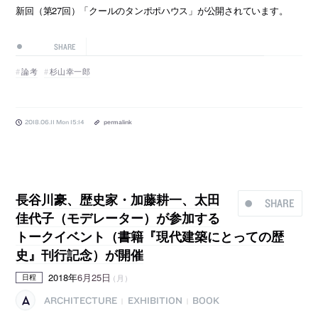
新回（第27回）「クールのタンポポハウス」が公開されています。
SHARE
論考
杉山幸一郎
2018.06.11 Mon 15:14
permalink
長谷川豪、歴史家・加藤耕一、太田
SHARE
佳代子（モデレーター）が参加する
トークイベント（書籍『現代建築にとっての歴
史』刊行記念）が開催
2018年
6月25日
（月）
日程
ARCHITECTURE
EXHIBITION
BOOK
|
|