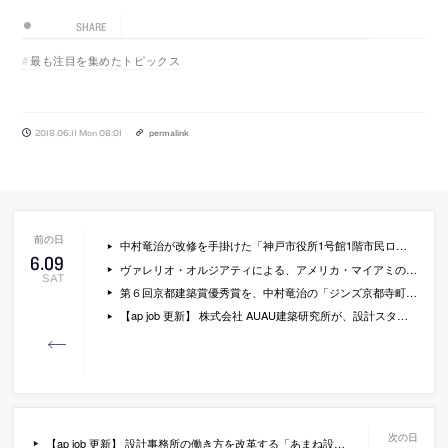
SHARE
最も注目を集めたトピックス
2018.06.11 Mon 08:01
permalink
中村竜治が改修を手掛けた「神戸市役所1号館1階市民ロビー」の写真
6
.
09
ヴァレリオ・オルジアティによる、アメリカ・マイアミの、セリーヌの旗艦店の写真
SAT
第６回京都建築賞優秀賞を、中村竜治の「ジンズ京都寺町通」と竹中工務店の「下鴨糺の杜」が受賞。
【ap job 更新】 株式会社 AUAU建築研究所が、設計スタッフ（正社員）を募集中
【ap job 更新】 設計事務所の働き方を改革する「あまね設計」が、意匠設計者(実務経験者)とCADオペレーターを募集中