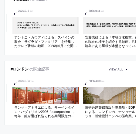
2026
.
6
.
13
2025
.
9
.
13
SAT
SAT
アントニ・ガウディによる、スペインの
安藤忠雄による「本福寺水御堂」(1
教会「サグラダ・ファミリア」を特集し
の現在の様子を紹介する動画。兵
たテレビ番組の動画。2026年6月に公開さ
路島にある屋根が水盤となってい
れたもの
築。2025年9月に公開されたもの
#ロンドン
の関連記事
VIEW ALL
2026
.
6
.
04
2026
.
4
.
09
THU
THU
ランサ・アトリエによる、サーペンタイ
隈研吾建築都市設計事務所・BDP・
ン・パヴィリオン2026「a serpentine」。
による、ロンドンの、ナショナル
毎年一組が選ばれ造られる期間限定の建
ラリー新館設計コンペの勝利案。2
築。“身近な素材や形態を再解釈”する設計
上の歴史ある美術館を拡張する計
姿勢に基づき、周辺の建物や伝統的な蛇
市の重要な二つの広場の間にある
行する壁から着想した煉瓦壁を用いた建
おいて、両者を結びつける新たな
築を考案。壁の意味も再考して“透過性”を
間を備えた建築を提案