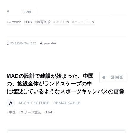
SHARE
wework
BIG
教育施設
アメリカ
ニューヨーク
2018.10.04 Thu 16:25
permalink
MADの設計で建設が始まった、中国
SHARE
の、施設全体がランドスケープの中
に埋設しているようなスポーツキャンパスの画像
ARCHITECTURE
REMARKABLE
|
中国
スポーツ施設
MAD