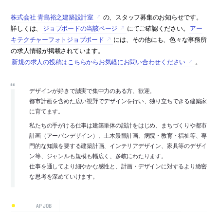
株式会社 青島裕之建築設計室
の、スタッフ募集のお知らせです。
詳しくは、
ジョブボードの当該ページ
にてご確認ください。
アー
キテクチャーフォトジョブボード
には、その他にも、色々な事務所
の求人情報が掲載されています。
新規の求人の投稿はこちらからお気軽にお問い合わせください
。
デザインが好きで誠実で集中力のある方、歓迎。
都市計画を含めた広い視野でデザインを行い、独り立ちできる建築家
に育てます。
私たちの手がける仕事は建築単体の設計をはじめ、まちづくりや都市
計画（アーバンデザイン）、土木景観計画、病院・教育・福祉等、専
門的な知識を要する建築計画、インテリアデザイン、家具等のデザイ
ン等、ジャンルも規模も幅広く、多岐にわたります。
仕事を通してより細やかな感性と、計画・デザインに対するより緻密
な思考を深めていけます。
AP JOB