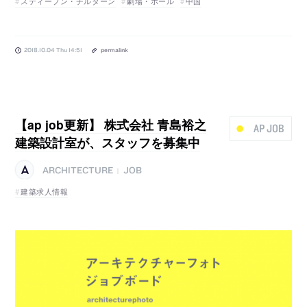
スティーブン・チルターン
劇場・ホール
中国
2018.10.04 Thu 14:51
permalink
【ap job更新】 株式会社 青島裕之
AP JOB
建築設計室が、スタッフを募集中
ARCHITECTURE
JOB
|
建築求人情報