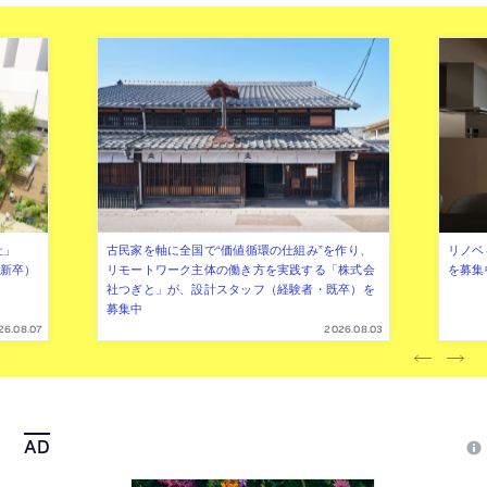
付与する
社」
古民家を軸に全国で“価値循環の仕組み”を作り、
リノベ
年新卒）
リモートワーク主体の働き方を実践する「株式会
を募集
社つぎと」が、設計スタッフ（経験者・既卒）を
募集中
26.08.07
2026.08.03