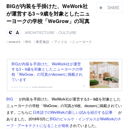
BIGが内装を手掛けた、WeWork社
SHARE
が運営する3～9歳を対象としたニュ
ーヨークの学校「WeGrow」の写真
ARCHITECTURE
CULTURE
|
wework
BIG
教育施設
アメリカ
ニューヨーク
BIGが内装を手掛けた、WeWork社が運営
する3～9歳を対象としたニューヨークの学
校「WeGrow」の写真がdezeenに掲載され
ています
www.dezeen.com
BIG
が内装を手掛けた、WeWork社が運営する3～9歳を対象とした
ニューヨークの学校「WeGrow」の写真が6枚、dezeenに掲載されてい
ます。こちらに
日本語でのWeWorkの新しい試みを紹介する記事
が
ありました。2018年5月に
BIGのビャルケ・インゲルスがWeWorkのチ
ーフ・アーキテクトになることが発表
されていました。