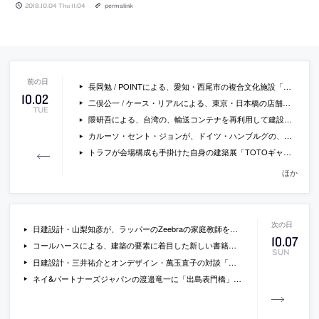
2018.10.04 Thu 11:04
permalink
長岡勉 / POINTによる、愛知・西尾市の複合文化施設「知識の蜂の巣」
10
.
02
二俣公一 / ケース・リアルによる、東京・日本橋の店舗「イソップ 日本橋高島屋S.C.店」
TUE
隈研吾による、台湾の、輸送コンテナを再利用して建設されたスターバックスの店舗の写真
カルーソ・セント・ジョンが、ドイツ・ハンブルグの、ヨーロッパ最大の雑誌出版社グルナー・ヤールの本社設計コンペに勝利
トラフが会場構成も手掛けた自身の建築展「TOTOギャラリー・間 北九州巡回展 トラフ展 インサイド・アウト」の写真
ほか
日建設計・山梨知彦が、ラッパーのZeebraの家庭教師をしていたことをtwitterで公開し、本人とのやりとりも発生し話題に
10
.
07
コールハースによる、建築の要素に着目した新しい書籍『Elements of Architecture』
SUN
日建設計・三井祐介とオンデザイン・萬玉直子の対談「世代間で違う 育児と仕事への意識」
ネイ&パートナーズジャパンの渡邉竜一に「出島表門橋」などについて聞いているインタビュー