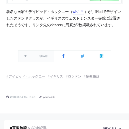
著名な画家のデイビッド・ホックニー（
wiki
）が、iPadでデザイン
したステンドグラスが、イギリスのウェストミンスター寺院に設置さ
れたそうです。リンク先のdezeenに写真が7枚掲載されています。
SHARE
デイビッド・ホックニー
イギリス
ロンドン
宗教施設
2018.10.04 Thu 15:49
permalink
#宗教施設
の関連記事
VIEW ALL