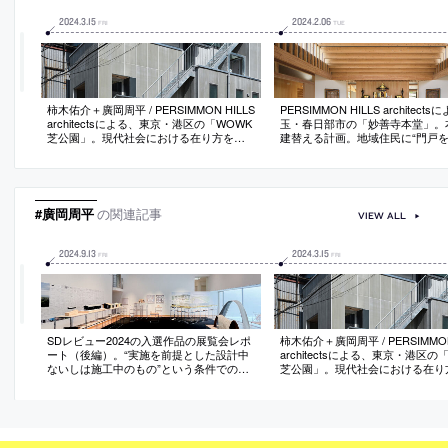
2024
.
3
.
15
2024
.
2
.
06
FRI
TUE
柿木佑介＋廣岡周平 / PERSIMMON HILLS
PERSIMMON HILLS architect
architectsによる、東京・港区の「WOWK
玉・春日部市の「妙善寺本堂」。
芝公園」。現代社会における在り方を追
建替える計画。地域住民に“門戸を
求した賃貸事務所ビル。交流を促し“都市
在を目指し、寺院の“閉鎖的な印
の新しい風景”となる建築を目指し、避難
拭”して“機能的にも空間的にも連
階段の配置と量塊の操作で“基準階を壊
れる建築を志向。過去と連続させ
す”設計を実施。都市構造の立体化での新
も現代の素材と構法で新しい使い
旧風景の接続も意図
起
#廣岡周平
の関連記事
VIEW ALL
2024
.
9
.
13
2024
.
3
.
15
FRI
FRI
SDレビュー2024の入選作品の展覧会レポ
柿木佑介＋廣岡周平 / PERSIMMON
ート（後編）。“実施を前提とした設計中
architectsによる、東京・港区の
ないしは施工中のもの”という条件での建
芝公園」。現代社会における在り
築コンペで、若手建築家の登竜門として
求した賃貸事務所ビル。交流を促
も知られる
の新しい風景”となる建築を目指
階段の配置と量塊の操作で“基準
す”設計を実施。都市構造の立体
旧風景の接続も意図