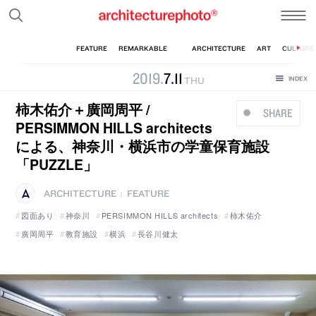
2019
.
7
.
11
THU
柿木佑介＋廣岡周平 /
SHARE
PERSIMMON HILLS architects
による、神奈川・横浜市の学童保育施設
「PUZZLE」
ARCHITECTURE
FEATURE
|
図面あり
神奈川
PERSIMMON HILLS architects
柿木佑介
廣岡周平
教育施設
横浜
長谷川健太