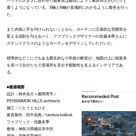
ペットの大きさに合わせた箱家具は磁石によって家具同士がぴたりと
着くようになっている。S極とN極が直感的にわかるように着色を行っ
た。
また内装に手を付けられないことから、カーテンに立面的な雰囲気を
変える役割を与えるべく、ファブリックデザイナーの佐藤未季さんに
ステンドグラスのようなカーテンをデザインしていただいた。
標準的などこにでもある匿名的な小学校の教室が、地図の上に箱家具
を並べて自分たちで居場所を見出す能動性を支えるインテリアであ
る。
■建築概要
設計：柿木佑介＋廣岡周平／
PERSIMMON HILLS architects
あわせて読みたい
施工：いとうともひさ
家具製作：田中良典／furniture kokkok
ファブリック：佐藤未季
敷地：神奈川県横浜市中区
用途：学童保育施設