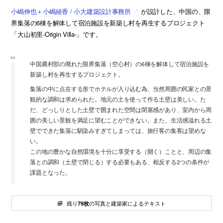
小嶋伸也＋小嶋綾香 / 小大建築設計事務所
が設計した、中国の、限
界集落の6棟を解体して宿泊施設を新築し村を再生するプロジェクト
「大山初里-Origin Villa-」です。
中国農村部の廃れた限界集落（空心村）の6棟を解体して宿泊施設を
新築し村を再生するプロジェクト。
集落の中に点在する形でホテルが入り込む為、当然周囲の民家との景
観的な調和は求められた。地元の土を使って作る土壁は美しい。た
だ、どっしりとした土壁で囲まれた空間は閉塞感があり、室内から周
囲の美しい景観を満足に望むことができない。また、生活感溢れる土
壁でできた集落に馴染みすぎてしまっては、旅行客の集客は望めな
い。
この地の豊かな自然環境を十分に享受する（開く）ことと、周辺の集
落との調和（土壁で閉じる）する必要もある、相反する2つの条件が
課題となった。
残り
の写真と建築家によるテキスト
79枚