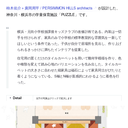
柿木佑介＋廣岡周平 / PERSIMMON HILLS architects
が設計した、
神奈川・横浜市の学童保育施設「PUZZLE」です。
横浜・元街小学校放課後キッズクラブの改修計画である。内装は一切
手を付けられず、家具のみで小学校の標準教室的な雰囲気を一新して
ほしいという条件であった。子供が自分で居場所を見出し、作り上げ
られるきっかけに満ちたインテリアを提案した。
住宅用の置くだけのタイルカーペットを用いて幾何学模様を作り、色
や種類を変えて踏み心地のバリエーションを生み出した。タイルカー
ペットの大きさに合わせた箱家具は磁石によって家具同士がぴたりと
着くようになっている。S極とN極が直感的にわかるように着色を行
った。
以下の写真はクリックで拡大します