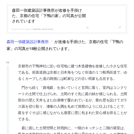
森田一弥建築設計事務所が改修を手掛け
た、京都の住宅「下鴨の家」の写真が公開
されています
morita-arch.com
森田一弥建築設計事務所
が改修を手掛けた、京都の住宅「下鴨の
家」の写真が18枚公開されています。
京都市の下鴨神社に近い住宅地に建つ木造建物を改修した小さな住宅
である。前面道路は京都と日本海をつなぐ街道の１つ鞍馬街道で、ゆ
るくカーブした道の両側には町家などの古い民家も点在する。
門から続く「路地庭」を歩いていくと玄関に着く。室内はコンクリ
ートの土間で仕上げられ、土間のすぐ先に庭の緑が感じられる。土間
部分の壁と天井もまた白漆喰で覆われているが、垂れ壁を設けてガラ
ス面を切り取り、漆喰の入隅を丸めて洞窟のように仕上げることで、
庭をすぐそばに感じながらも適度に壁に包まれた安心感を得ることが
できる。
庭に面した土間空間と対照的に、一階のキッチンと二階の寝室は、
既存の木造軸組や古い土壁をできる限り露出することで、この建物の