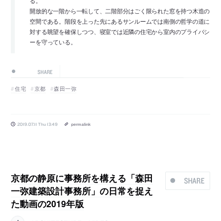
る。
開放的な一階から一転して、二階部分はごく限られた窓を持つ木造の
空間である。階段を上った先にあるサンルームでは南側の哲学の道に
対する眺望を確保しつつ、寝室では近隣の住宅から室内のプライバシ
ーを守っている。
SHARE
住宅
京都
森田一弥
2019.07.11 Thu 13:49
permalink
京都の静原に事務所を構える「森田
SHARE
一弥建築設計事務所」の日常を捉え
た動画の2019年版