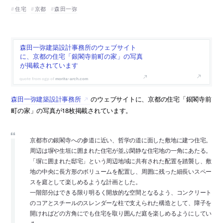
住宅
京都
森田一弥
森田一弥建築設計事務所のウェブサイト
に、京都の住宅「銀閣寺前町の家」の写真
が掲載されています
morita-arch.com
森田一弥建築設計事務所
のウェブサイトに、京都の住宅「銀閣寺前
町の家」の写真が18枚掲載されています。
京都市の銀閣寺への参道に近い、哲学の道に面した敷地に建つ住宅。
周辺は塀や生垣に囲まれた住宅が並ぶ閑静な住宅地の一角にあたる。
「塀に囲まれた邸宅」という周辺地域に共有された配置を踏襲し、敷
地の中央に長方形のボリュームを配置し、周囲に残った細長いスペー
スを庭として楽しめるような計画とした。
一階部分はできる限り明るく開放的な空間となるよう、コンクリート
のコアとスチールのスレンダーな柱で支えられた構造として、障子を
開ければどの方角にでも住宅を取り囲んだ庭を楽しめるようにしてい