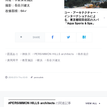
撮影：長谷川健太
改修面積：64㎡
コー・アーキテクチャー・
インターナショナルによ
る、東京都世田谷区のスパ
「Aqua Sports & Spa」
SHARE
図面あり
神奈川
PERSIMMON HILLS architects
柿木佑介
廣岡周平
教育施設
横浜
長谷川健太
2019.07.11 Thu 10:19
permalink
#PERSIMMON HILLS architects
の関連記事
VIEW ALL