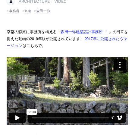
ARCHITECTURE
VIDEO
|
事務所
京都
森田一弥
京都の静原に事務所を構える「
森田一弥建築設計事務所
」の日常を
捉えた動画の2019年版が公開されています。
2017年に公開されたヴァ
ージョン
はこちらで。