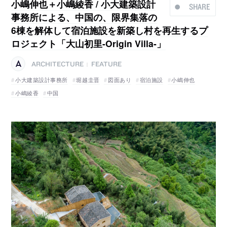
小嶋伸也＋小嶋綾香 / 小大建築設計
SHARE
事務所による、中国の、限界集落の
6棟を解体して宿泊施設を新築し村を再生するプ
ロジェクト「大山初里-Origin Villa-」
ARCHITECTURE
FEATURE
|
小大建築設計事務所
堀越圭晋
図面あり
宿泊施設
小嶋伸也
小嶋綾香
中国