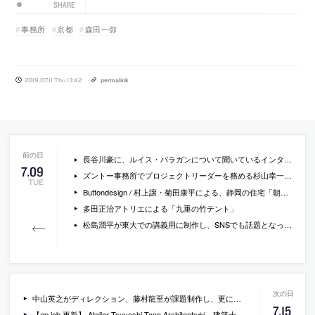
SHARE
事務所
京都
森田一弥
2019.07.11 Thu 13:42
permalink
長谷川豪に、ルイス・バラガンについて聞いているインタビュー動画
7
.
09
ズントー事務所でプロジェクトリーダーを務める杉山幸一郎による、ズントーも協同する金属工の仕事場を訪問したエピソードを綴った、連載エッセイの最新回「職人と建築家のあいだ」
TUE
Buttondesign / 村上譲・菊田康平による、静岡の住宅「朝霧高原の家」
多田正治アトリエによる「九重の竹テント」
松島潤平が東大での講義用に制作し、SNSでも話題となった設計のプロセスの解説図を、より詳細に説明した記事「設計課題の取り組み方」
中山英之がディレクション、藤村龍至が課題制作し、更に11人の建築家が講評・エスキスに加わる、ワークショップ型の建築展『課題「島京 2021」』が参加者を募集中
7
.
15
【ap job 更新】 Atelier Tsuyoshi Tane Architectsが、建築士（実務経験あり）を募集中