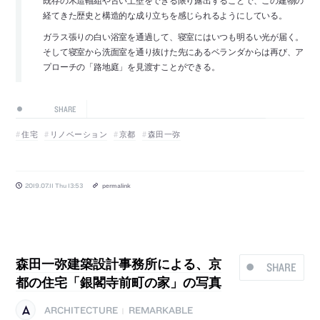
経てきた歴史と構造的な成り立ちを感じられるようにしている。
ガラス張りの白い浴室を通過して、寝室にはいつも明るい光が届く。
そして寝室から洗面室を通り抜けた先にあるベランダからは再び、ア
プローチの「路地庭」を見渡すことができる。
SHARE
住宅
リノベーション
京都
森田一弥
2019.07.11 Thu 13:53
permalink
森田一弥建築設計事務所による、京
SHARE
都の住宅「銀閣寺前町の家」の写真
ARCHITECTURE
REMARKABLE
|