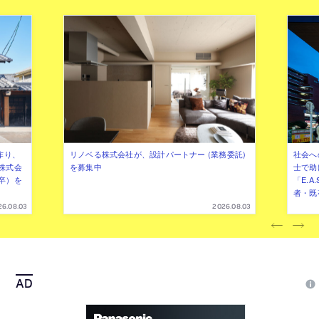
作り、
リノベる株式会社が、設計パートナー (業務委託)
社会へ
株式会
を募集中
士で助
卒）を
「E.A
者・既
26.08.03
2026.08.03