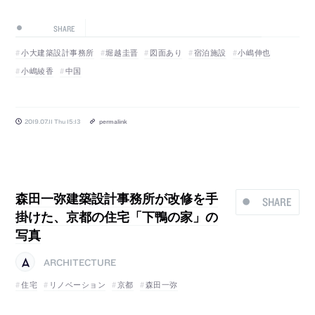
SHARE
小大建築設計事務所
堀越圭晋
図面あり
宿泊施設
小嶋伸也
小嶋綾香
中国
2019.07.11 Thu 15:13
permalink
森田一弥建築設計事務所が改修を手
SHARE
掛けた、京都の住宅「下鴨の家」の
写真
ARCHITECTURE
住宅
リノベーション
京都
森田一弥