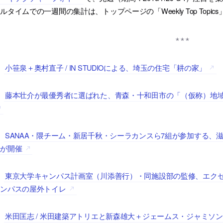
ルタイムでの一週間の集計は、トップページの「Weekly Top Topi
小笹泉＋奥村直子 / IN STUDIOによる、埼玉の住宅「耕の家」
、
藤本壮介が最優秀者に選ばれた、青森・十和田市の「（仮称）地
、
SANAA・隈チーム・新居千秋・シーラカンスら7組が参加する、
、
ンが開催
東京大学キャンパス計画室（川添善行）・同施設部の監修、エク
、
ャンパスの屋外トイレ
米田匡志 / 米田建築アトリエと新森雄大＋ジェームス・ジャミソン / NIIM
、