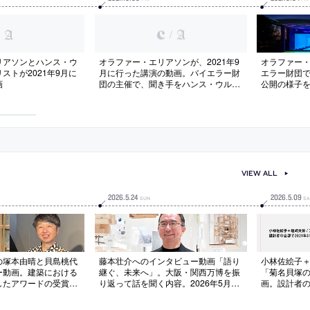
/
リアソンとハンス・ウ
オラファー・エリアソンが、2021年9
オラファー
ストが2021年9月に
月に行った講演の動画。バイエラー財
エラー財団で
画
団の主催で、聞き手をハンス・ウルリ
公開の様子
ッヒ・オブリストが務める
VIEW ALL
2026
.
5
.
24
2026
.
5
.
09
SUN
SA
の塚本由晴と貝島桃代
藤本壮介へのインタビュー動画「語り
小林佐絵子＋
ー動画。建築における
継ぐ、未来へ」。大阪・関西万博を振
「菊名貝塚
したアワードの受賞記
り返って話を聞く内容。2026年5月に
画。設計者の
6年5月に公開されたも
公開されたもの
た建築