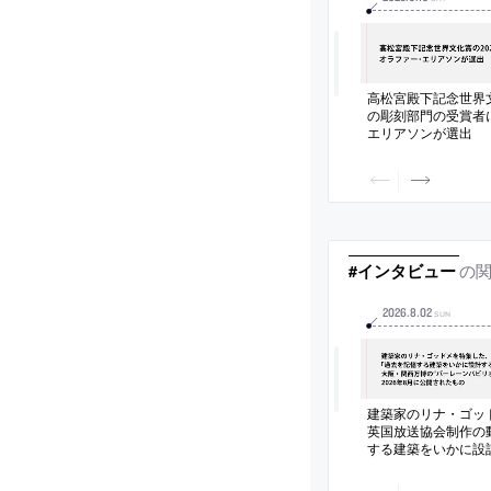
高松宮殿下記念世界文
の彫刻部門の受賞者
エリアソンが選出
の
#インタビュー
2026
.
8
.
02
SUN
建築家のリナ・ゴッ
英国放送協会制作の
する建築をいかに設
阪・関西万博の“バ
ン”の設計者としても