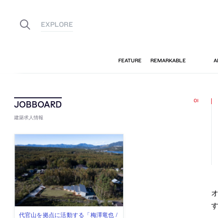
建築求人情報
古民家を軸に全国で“価値循環の仕組
リノベる株式会社が、設計パートナ
社会への影響力のある建築を手掛
代官山を拠点に活動する「梅澤竜也 /
住宅や共同住宅などを手掛け、“合理