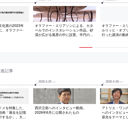
化賞の2023年
オラファー・エリアソンによる、カタ
オラファー・エ
に、オラファー･
ールでのインスタレーション作品。砂
ルリッヒ・オブリ
漠が広がる風景の中に設置。半円の支
行った講演の動
持体と円形屋根で構成された作品で、
鏡面天井が訪問者や大地を映し込んで
現実認識も触発。冷暖房の無い状況下
での人々の周辺環境への感化も促す
関連記事
2026
.
6
.
20
2026
.
6
.
06
SAT
SAT
ドメを特集した、
西沢立衛へのインタビュー動画。
アトリエ・ワン
動画「過去を記憶
2026年6月に公開されたもの
へのインタビュ
計するか」。大
昼光をテーマと
ーレーンパビリオ
念に収録。202
知られる。2026
の