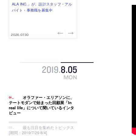
み”を作り、リモートワーク主体の働
ー (業務委託) を募集中
け、スタッフ同士で助け合う環境づ
ALA INC.」が、設計スタッフ・アル
的でシンプルなデザイン”を志向する
き方を実践する「株式会社つぎと」
くりも行う「E.A.S.T.architects」
バイト・事務職を募集中
「PANDA：山本浩三建築設計事務
が、設計スタッフ（経験者・既卒）
が、設計スタッフ（経験者・既卒・
所」が、設計スタッフ（経験者・既
を募集中
2027年新卒）を募集中
卒・2027年新卒）を募集中
2026.08.03
2026.08.03
2026.07.31
2026.07.30
2026.07.29
2019
.
8
.
05
MON
オラファー・エリアソンに、
テートモダンで始まった回顧展「In
real life」について聞いているインタ
ビュー
最も注目を集めたトピックス
[期間：2019/7/29-8/4]