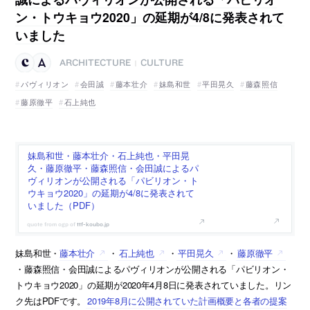
ン・トウキョウ2020」の延期が4/8に発表されて
いました
ARCHITECTURE
CULTURE
|
パヴィリオン
会田誠
藤本壮介
妹島和世
平田晃久
藤森照信
藤原徹平
石上純也
妹島和世・藤本壮介・石上純也・平田晃
久・藤原徹平・藤森照信・会田誠によるパ
ヴィリオンが公開される「パビリオン・ト
ウキョウ2020」の延期が4/8に発表されて
いました（PDF）
ttf-koubo.jp
妹島和世・
藤本壮介
・
石上純也
・
平田晃久
・
藤原徹平
・藤森照信・会田誠によるパヴィリオンが公開される「パビリオン・
トウキョウ2020」の延期が2020年4月8日に発表されていました。リン
ク先はPDFです。
2019年8月に公開されていた計画概要と各者の提案