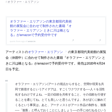
オラファー・エリアソン
オラファー・エリアソンの東京都現代美術
館の展覧会に合わせて制作された書籍『オ
ラファー・エリアソン ときに川は橋とな
る』がamazonで予約受付中です
amzn.to
アーティストの
オラファー・エリアソン
の東京都現代美術館の展覧
会（休館中）に合わせて制作された書籍『オラファー・エリアソン と
きに川は橋となる』がamazonで予約受付中です。発売は2020年4月24
日を予定。
オラファー・エリアソン|アートの視点からすると、空間や現実を共
同で創造するというアイデアは、すごくワクワクする──人々を活性
化するわけですよね、一定の信頼を共有すること、その信頼を行使す
ることを通じてね。とても美しいと思うんですよ、氷がぼくに触れて
くるという事実は。あと、アーティストがアート作品の制作を、観客
──「観客」と呼んでおくことにしましょう──の手にゆだねるという