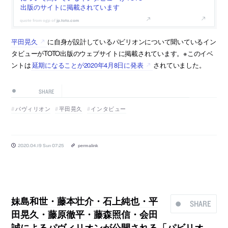
出版のサイトに掲載されています
jp.toto.com
平田晃久
に自身が設計しているパビリオンについて聞いているイン
タビューがTOTO出版のウェブサイトに掲載されています。※このイベ
ントは
延期になることが2020年4月8日に発表
されていました。
SHARE
パヴィリオン
平田晃久
インタビュー
2020.04.19 Sun 07:25
permalink
妹島和世・藤本壮介・石上純也・平
SHARE
田晃久・藤原徹平・藤森照信・会田
誠によるパヴィリオンが公開される「パビリオ