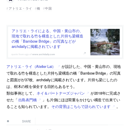
アトリエ・ライ
橋
中国
アトリエ・ライによる、中国・黄山市の、
現地で取れる竹を構造とした片持ち梁構造
の橋「Bambow Bridge」の写真などが
archdailyに掲載されています
www.archdaily.com
アトリエ・ライ（Atelier Lai）
が設計した、中国・黄山市の、現地
で取れる竹を構造とした片持ち梁構造の橋「Bambow Bridge」の写真
と図面がが37枚、archdailyに掲載されています。片持ち梁にしたの
は、樹木の根を保全する目的もあるそう。
類似事例として、
ネイ＆パートナーズジャパン
が2018年に完成さ
せた「
出島表門橋
」も片側にほぼ荷重をかけない構造で出来てい
ることも知られています。
その背景はこちらで語られています
。
SHARE