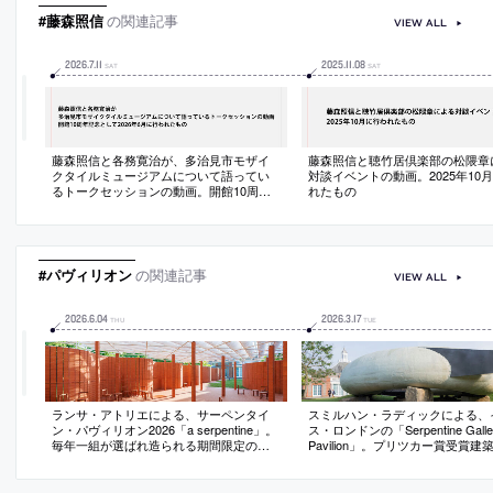
#藤森照信
の関連記事
VIEW ALL
2026
.
7
.
11
2025
.
11
.
08
SAT
SAT
藤森照信と各務寛治が、多治見市モザイ
藤森照信と聴竹居倶楽部の松隈章
クタイルミュージアムについて語ってい
対談イベントの動画。2025年10
るトークセッションの動画。開館10周年
れたもの
記念として2026年6月に行われたもの
#パヴィリオン
の関連記事
VIEW ALL
2026
.
6
.
04
2026
.
3
.
17
THU
TUE
ランサ・アトリエによる、サーペンタイ
スミルハン・ラディックによる、
ン・パヴィリオン2026「a serpentine」。
ス・ロンドンの「Serpentine Galle
毎年一組が選ばれ造られる期間限定の建
Pavilion」。プリツカー賞受賞建
築。“身近な素材や形態を再解釈”する設計
表作のひとつで2014年に完成。
姿勢に基づき、周辺の建物や伝統的な蛇
面・地面が“意図的な均衡”の中に
行する壁から着想した煉瓦壁を用いた建
築の“原初的な読み取り方”を提示