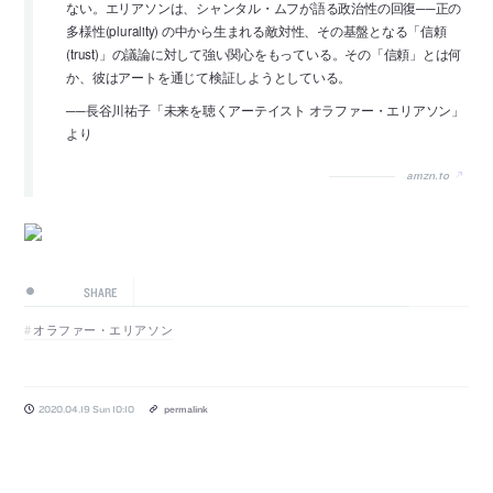
ない。エリアソンは、シャンタル・ムフが語る政治性の回復──正の
多様性(plurality) の中から生まれる敵対性、その基盤となる「信頼
(trust)」の議論に対して強い関心をもっている。その「信頼」とは何
か、彼はアートを通じて検証しようとしている。
──長谷川祐子「未来を聴くアーテイスト オラファー・エリアソン」
より
amzn.to
SHARE
オラファー・エリアソン
2020.04.19 Sun 10:10
permalink