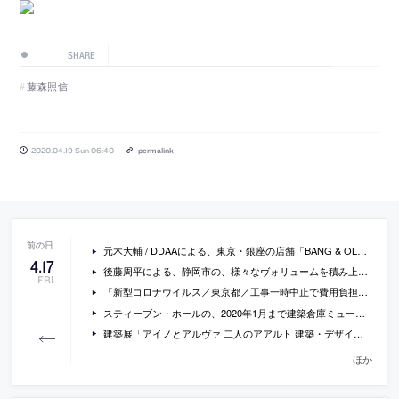
SHARE
藤森照信
2020.04.19 Sun 06:40
permalink
元木大輔 / DDAAによる、東京・銀座の店舗「BANG & OLUFSEN Ginza Flagship Store」
4
.
17
後藤周平による、静岡市の、様々なヴォリュームを積み上げることでフロアの中に立体的な動きと特異な経験を生み出した、既存事務所の改修「CODO(鈴与本社リニューアルプロジェクト)」の写真
FRI
「新型コロナウイルス／東京都／工事一時中止で費用負担の指針策定へ」（建設工業新聞）
スティーブン・ホールの、2020年1月まで建築倉庫ミュージアムで行われた建築展「Steven Holl：Making Architecture」の会場動画
建築展「アイノとアルヴァ 二人のアアルト 建築・デザイン・生活革命 木材曲げ加工の技術革新と家具デザイン」が、開幕延期の為、会場動画を公開中
ほか