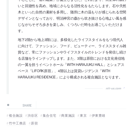
いと回遊性を高め、地域にさらなる活性化をもたらします。石や天然
木といった自然の素材を多用し、随所に木の温もりが感じられる空間
デザインとなっており、明治神宮の森から吹き抜ける心地よい風を感
じながらそぞろ歩きを楽しみ、くつろいだ時をお過ごしいただけま
す。
地下2階から地上3階には、多様化したライフスタイルをもつ現代人
に向けて、ファッション、フード、ビューティー、ライススタイル雑
貨など、常にファッションやライフスタイルのトレンドを発信し続け
る店舗をラインナップします。また、3階は原宿における文化発信地
の一翼を担うイベントホール「WITH HARAJUKU HALL」とシェアス
ペース「LIFORK原宿」、4階以上は賃貸レジデンス「WITH
HARAJUKU RESIDENCE」により構成される複合施設となります。
ntt-us.com
SHARE
複合施設
渋谷区
集合住宅
商業施設
東京
伊東豊雄
竹中工務店
原宿