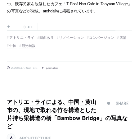
つ、既存民家を改修したカフェ「T Roof Nan Cafe in Taoyuan Village」
の写真などが52枚、archdailyに掲載されています。
SHARE
アトリエ・ライ
図面あり
リノベーション
コンバージョン
店舗
中国
観光施設
2020.04.19 Sun 17:15
permalink
アトリエ・ライによる、中国・黄山
SHARE
市の、現地で取れる竹を構造とした
片持ち梁構造の橋「Bambow Bridge」の写真な
ど
ARCHITECTURE