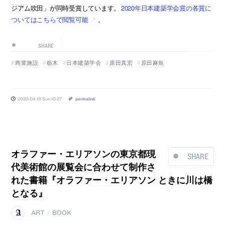
ジアム吹田」が同時受賞しています。
2020年日本建築学会賞の各賞に
ついてはこちらで閲覧可能
。
SHARE
商業施設
栃木
日本建築学会
原田真宏
原田麻魚
2020.04.19 Sun 10:27
permalink
オラファー・エリアソンの東京都現
SHARE
代美術館の展覧会に合わせて制作さ
れた書籍『オラファー・エリアソン ときに川は橋
となる』
ART
BOOK
|