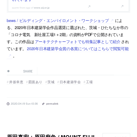
www.aij.or.jp
bews / ビルディング・エンバイロメント・ワークショップ
によ
る、2020年日本建築学会作品選奨に選ばれた、茨城・ひたちなか市の
「コロナ電気 新社屋工場1＋2期」の資料がPDFで公開されていま
す。この作品は
アーキテクチャーフォトでも特集記事として紹介
され
ています。
2020年日本建築学会賞の各賞についてはこちらで閲覧可能
。
SHARE
井坂幸恵
図面あり
茨城
日本建築学会
工場
2020.04.19 Sun 10:36
permalink
原田真宏＋原田麻魚 / MOUNT FUJI