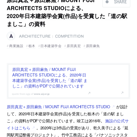
SHARE
ARCHITECTS STUDIOによる、
2020年日本建築学会賞(作品)を受賞した「道の駅
ましこ」の資料
ARCHITECTURE
COMPETITION
|
商業施設
栃木
日本建築学会
原田真宏
原田麻魚
原田真宏＋原田麻魚 / MOUNT FUJI
ARCHITECTS STUDIOによる、2020年日
本建築学会賞(作品)を受賞した「道の駅 ま
しこ」の資料がPDFで公開されています
www.aij.or.jp
原田真宏＋原田麻魚 / MOUNT FUJI ARCHITECTS STUDIO
が設計
して、2020年日本建築学会賞(作品)を受賞した栃木の「道の駅 まし
こ」の資料がPDFで公開されています。竣工は2016年。
施設の公式サ
イトはこちら
。2020年は3作品の受賞があり、乾久美子による「延
岡駅周辺整備プロジェクト」、竹中工務店による「パナソニックスタ