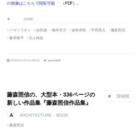
の画像はこちらで閲覧可能
（PDF）。
SHARE
パヴィリオン
会田誠
藤本壮介
妹島和世
平田晃久
藤森照信
藤原徹平
石上純也
2020.04.19 Sun 06:52
permalink
藤森照信の、大型本・336ページの
SHARE
新しい作品集『藤森照信作品集』
ARCHITECTURE
BOOK
|
藤森照信