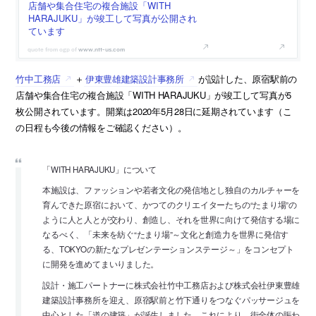
店舗や集合住宅の複合施設「WITH
HARAJUKU」が竣工して写真が公開され
ています
www.ntt-us.com
竹中工務店
＋
伊東豊雄建築設計事務所
が設計した、原宿駅前の
店舗や集合住宅の複合施設「WITH HARAJUKU」が竣工して写真が5
枚公開されています。開業は2020年5月28日に延期されています（こ
の日程も今後の情報をご確認ください）。
「WITH HARAJUKU」について
本施設は、ファッションや若者文化の発信地とし独自のカルチャーを
育んできた原宿において、かつてのクリエイターたちの“たまり場”の
ように人と人とが交わり、創造し、それを世界に向けて発信する場に
なるべく、「未来を紡ぐ“たまり場”～文化と創造力を世界に発信す
る、TOKYOの新たなプレゼンテーションステージ～」をコンセプト
に開発を進めてまいりました。
設計・施工パートナーに株式会社竹中工務店および株式会社伊東豊雄
建築設計事務所を迎え、原宿駅前と竹下通りをつなぐパッサージュを
中心とした「道の建築」が誕生しました。これにより、街全体の賑わ