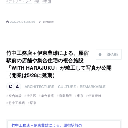
アトリエ・ライ
橋
中国
2020.04.19 Sun 17:03
permalink
竹中工務店＋伊東豊雄による、原宿
SHARE
駅前の店舗や集合住宅の複合施設
「WITH HARAJUKU」が竣工して写真が公開
（開業は5/28に延期）
ARCHITECTURE
CULTURE
REMARKABLE
|
|
複合施設
渋谷区
集合住宅
商業施設
東京
伊東豊雄
竹中工務店
原宿
竹中工務店＋伊東豊雄による、原宿駅前の