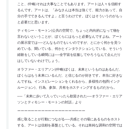
こと、(中略)それは大事なことでもあります。アートは人々を信頼す
るんです。アートは、「みなさんは本当は強くて、能力があって、自
分の手でできるんですよ」と言うわけです。ぼくはそういうのがもっ
と必要だと思います。
ティモシー・モートン|公共の空間で、ちょっと内向的になって物を
言わないということが、ぼくらにはもっと必要なんですよね。アート
の展示室では──どんなものでもいいのですが、とにかく何かを見つ
めている、聞いている、何かとインタラクションしている、そういう
経験をしている瞬間には──全宇宙を征服してやろうなんて企んだり
はしていないわけでしょう。
オラファー・エリアソン|(中略)ぼくは、未来というものはあるんだ、
ぼくらはもう未来にいるんだ、と信じるのが好きです。本当に好きな
んですね。インスピレーションをくれるから、多様性の包摂(インク
ルージョン)、行為、参加、共有をホスティングするものだから。
──「未来に歩いて入っていったら歓迎された──オラファー・エリア
ソンとティモシー・モートンの対話」より
ーーーーーーーーーーーーーーーーーーーー
感じ取ることが行動につながる──共感とその場にあるものをホスト
する、アートは信頼を基盤としている。それは単純な調和の空間では