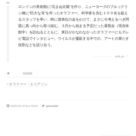
ロンドンの美術館に“沈まぬ太陽”を作り、ニューヨークのブルックリ
ン橋に“巨大な滝”を作ったオラファー。科学者を含む１００名を超え
るスタッフを率い、時に億単位の金をかけて、まさに今考えるべき問
題に真っ向から取り組む。３月から始まる予定だった展覧会（現在休
館中）を訪ねるとともに、来日がかなわなかったオラファーにもテレ
ビ電話でインタビュー。ウイルスが蔓延する中での、アートの果たす
役割などを語り合う。
nhk.jp
SHARE
オラファー・エリアソン
2020.04.19 Sun 10:04
permalink