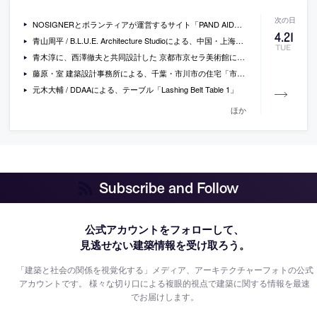
NOSIGNERとボランティアが運営するサイト「PAND AID」が、A4クリアファイルを使い30秒で作れるフェイスシールドの型紙と作り方を公開
4
.
21
青山周平 / B.L.U.E. Architecture Studioによる、中国・上海のカフェ「%Arabica上海 建国西路」
TUE
青木淳に、西澤徹夫と共同設計した 京都市京セラ美術館について聞いているインタビュー「“デザインの流儀”を引き継ぐリノヴェイションの技法：建築家・青木淳、京都市京セラ美術館リニューアルの全貌を語る」
藤原・室 建築設計事務所による、千葉・市川市の住宅「市川の家」
元木大輔 / DDAAによる、テーブル「Lashing Belt Table 1」
ほか
Subscribe and Follow
公式アカウントをフォローして、
見逃せない建築情報を受け取ろう。
「建築と社会の関係を視覚化する」メディア、アーキテクチャーフォトの公式
アカウントです。
様々な切り口による複眼的視点で建築に関する情報を最速
でお届けします。