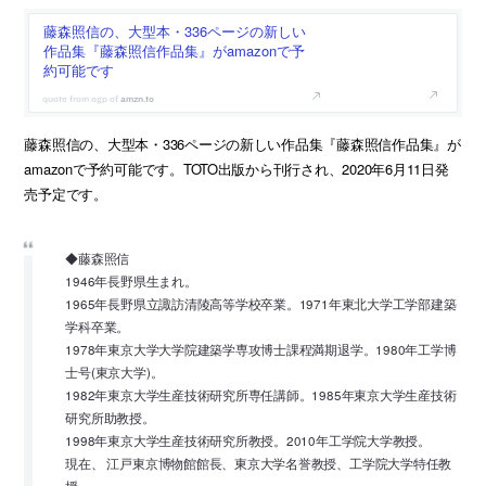
藤森照信の、大型本・336ページの新しい
作品集『藤森照信作品集』がamazonで予
約可能です
amzn.to
藤森照信の、大型本・336ページの新しい作品集『藤森照信作品集』が
amazonで予約可能です。TOTO出版から刊行され、2020年6月11日発
売予定です。
◆藤森照信
1946年長野県生まれ。
1965年長野県立諏訪清陵高等学校卒業。1971年東北大学工学部建築
学科卒業。
1978年東京大学大学院建築学専攻博士課程満期退学。1980年工学博
士号(東京大学)。
1982年東京大学生産技術研究所専任講師。1985年東京大学生産技術
研究所助教授。
1998年東京大学生産技術研究所教授。2010年工学院大学教授。
現在、 江戸東京博物館館長、東京大学名誉教授、工学院大学特任教
授。