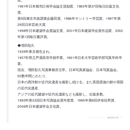
1981年日本都市計画学会論文奨励賞、1983年第37回毎日出版文化
賞、
第9回東京市政調査会藤田賞、1986年サントリー学芸賞、1997年第
29回日本芸術大賞、
1998年日本建築学会賞論文賞、2001年日本建築学会賞作品賞、2002
年第1回毎日書評賞。
◆増田彰久
1939年東京都生まれ。
1957年県立芦屋高等学校卒業。1961年日本大学芸術学部写真学科卒
業。
現在、増田彰久写真事務所主宰。日本写真家協会、日本写真協会。
50数年間にわたり、
日本の西洋館や近代化遺産を撮影し続ける。また英国貴族の館や英国
の近代化遺産、
アジアの近代建築や近代化遺産なども撮影し、出版多数。
1983年第33回日本写真協会賞年度賞、1985年第9回伊奈信男賞、
2006年日本建築学会文化賞。
amzn.to