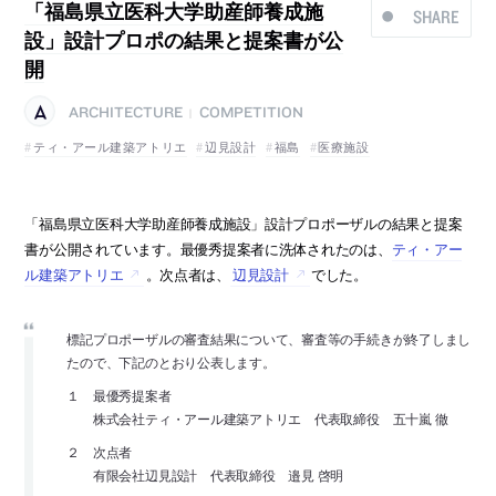
「福島県立医科大学助産師養成施
SHARE
設」設計プロポの結果と提案書が公
開
ARCHITECTURE
COMPETITION
|
ティ・アール建築アトリエ
辺見設計
福島
医療施設
「福島県立医科大学助産師養成施設」設計プロポーザルの結果と提案
書が公開されています。最優秀提案者に洗体されたのは、
ティ・アー
ル建築アトリエ
。次点者は、
辺見設計
でした。
標記プロポーザルの審査結果について、審査等の手続きが終了しまし
たので、下記のとおり公表します。
１ 最優秀提案者
株式会社ティ・アール建築アトリエ 代表取締役 五十嵐 徹
２ 次点者
有限会社辺見設計 代表取締役 邉見 啓明