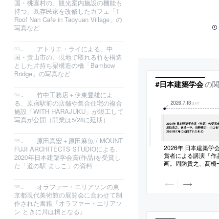
国・桃園村の、観光案内施設の機能も
持つ、既存民家を改修したカフェ「T
Roof Nan Cafe in Taoyuan Village」の
写真など
アトリエ・ライによる、中
国・黄山市の、現地で取れる竹を構造
とした片持ち梁構造の橋「Bambow
Bridge」の写真など
の
#日本建築学会
竹中工務店＋伊東豊雄によ
る、原宿駅前の店舗や集合住宅の複合
2026
.
7
.
18
SAT
施設「WITH HARAJUKU」が竣工して
写真が公開（開業は5/28に延期）
原田真宏＋原田麻魚 / MOUNT
2026年 日本建築
FUJI ARCHITECTS STUDIOによる、
賞者による講演「作
2020年日本建築学会賞(作品)を受賞し
画。周防貴之、髙橋
た「道の駅 ましこ」の資料
川口有子・仲俊治が登
に公開されたもの
オラファー・エリアソンの東
京都現代美術館の展覧会に合わせて制
作された書籍『オラファー・エリアソ
ン ときに川は橋となる』