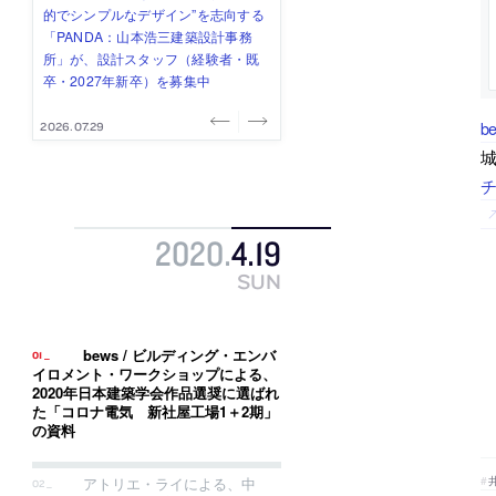
み”を作り、リモートワーク主体の働
ー (業務委託) を募集中
け、スタッフ同士で助け合う環境づ
ALA INC.」が、設計スタッフ・アル
的でシンプルなデザイン”を志向する
き方を実践する「株式会社つぎと」
くりも行う「E.A.S.T.architects」
バイト・事務職を募集中
「PANDA：山本浩三建築設計事務
が、設計スタッフ（経験者・既卒）
が、設計スタッフ（経験者・既卒・
所」が、設計スタッフ（経験者・既
を募集中
2027年新卒）を募集中
卒・2027年新卒）を募集中
b
2026.08.03
2026.08.03
2026.07.31
2026.07.30
2026.07.29
城
2020
.
4
.
19
SUN
bews / ビルディング・エンバ
イロメント・ワークショップによる、
2020年日本建築学会作品選奨に選ばれ
た「コロナ電気 新社屋工場1＋2期」
の資料
アトリエ・ライによる、中