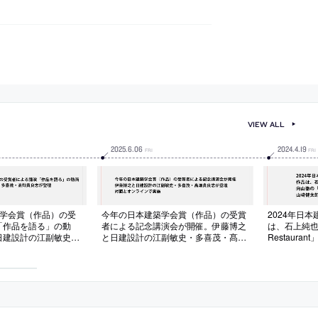
VIEW ALL
2025
.
6
.
06
2024
.
4
.
19
FRI
FRI
建築学会賞（作品）の受
今年の日本建築学会賞（作品）の受賞
2024年日
「作品を語る」の動
者による記念講演会が開催。伊藤博之
は、石上純也の
日建設計の江副敏史・
と日建設計の江副敏史・多喜茂・髙畑
Restaur
志が登壇。2025年7
貴良志が登壇。対面とオンラインで実
リエ」、山﨑
もの
施
が受賞