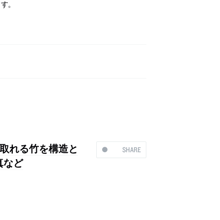
います。
取れる竹を構造と
SHARE
真など