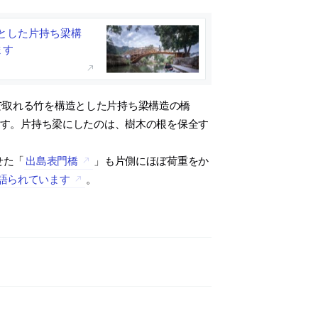
とした片持ち梁構
ます
で取れる竹を構造とした片持ち梁構造の橋
されています。片持ち梁にしたのは、樹木の根を保全す
せた「
出島表門橋
」も片側にほぼ荷重をか
語られています
。