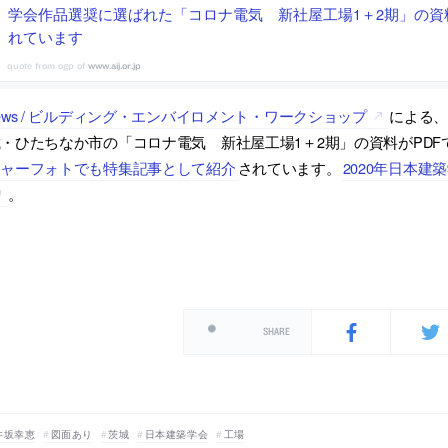
学会作品選奨に選ばれた「コロナ電気 新社屋工場1＋2期」の資
れています
www.aij.or.jp
ews / ビルディング・エンバイロメント・ワークショップ
による、
・ひたちなか市の「コロナ電気 新社屋工場1＋2期」の資料がPD
チャーフォトでも特集記事として紹介
されています。
2020年日本
。
SHARE
井坂幸恵
図面あり
茨城
日本建築学会
工場