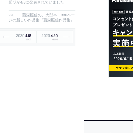
延期が4/8に発表されていました
藤森照信の、大型本・336ペー
ジの新しい作品集『藤森照信作品集』
2020
.
4
.
18
2020
.
4
.
20
SAT
MON