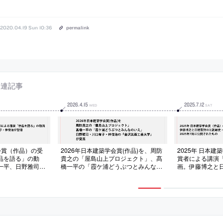
2020.04.19 Sun 10:36
permalink
関連記事
2026
.
4
.
15
2025
.
7
.
12
WED
SAT
学会賞（作品）の受
2026年日本建築学会賞(作品)を、周防
2025年 日本
品を語る」の動
貴之の「屋島山上プロジェクト」、髙
賞者による講演
一平、日野雅司・
橋一平の「霞ケ浦どうぶつとみんなの
画。伊藤博之と
壇。2026年7月
いえ」、日野雅司・川口有子・仲俊治
多喜茂・髙畑貴良
の「金沢美術工芸大学」が受賞
月に公開された