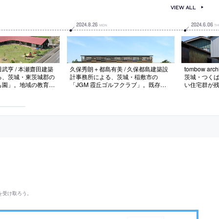
VIEW ALL
2024
.
8
.
26
2024
.
6
.
06
MON
TH
武亨 / 本瀬齋田建築
久保秀朗＋都島有美 / 久保都島建築設
tombow ar
る、茨城・東茨城郡の
計事務所による、茨城・稲敷市の
茨城・つくば
も園」。地域の教育と
「JGM 霞丘ゴルフクラブ」。既存の
い住宅群が残
た施設の建替。“原風
全面改修とゲートの増築。施設イメー
根差す生活”
在を目指し、周囲のス
ジの一新と現代ニーズへの応答を目指
意識も向ける
色とも呼応する“大屋
し、曲線で繋がる“大きな土の塊”の様
参照しつつも
築を考案。軒下に長い
なゲートで高揚感を与える建築を考
建築を志向
内外の見通しの良さと
案。内部でも曲面を多用して“柔らか
な“建ち方”
す
さ”を空間にまとわせる
を受け取ろう。