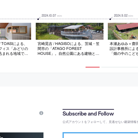
2024
.
10
.
07
2024
.
9
.
02
MON
MON
 TOAStによる、
宮崎晃吉 / HAGISOによる、茨城・笠
本瀬あゆみ＋齋田
フィス「みどりの
間市の「ATAGO FOREST
設計事務所によ
込まれる地域での
HOUSE」。自然公園にある建物と周
「畑の中のこど
えて災害時等に地
辺環境を整備する計画。“地域の憩い
保育を担ってき
場を求め、家の様
の場”で“観光拠点”を目指し、“心も体
景”にもなる存
の様な大らかさを
も切り替わる中継地点”としての建築
ケールや地面の
架構の大庇と開か
を志向。既存への“円弧状のテラス”な
根”を備えた建
とする建築を考案
どの増築と共にサインまでも見直す
デッキを配して
連続性も生み出
公式アカウントをフォローして、見逃せない建築情報