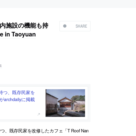
内施設の機能も持
SHARE
n Taoyuan
設
持つ、既存民家を
がarchdailyに掲載
既存民家を改修したカフェ「T Roof Nan