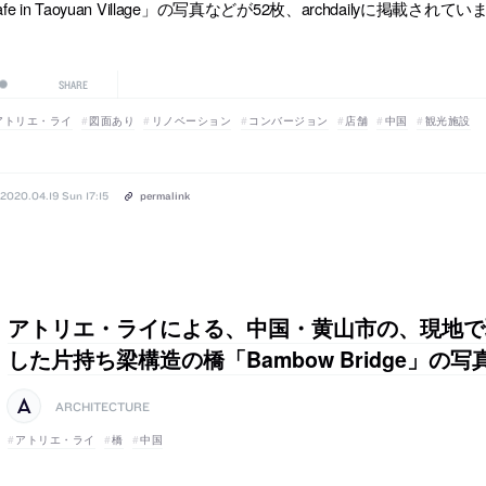
afe in Taoyuan Village」の写真などが52枚、archdailyに掲載されて
SHARE
アトリエ・ライ
図面あり
リノベーション
コンバージョン
店舗
中国
観光施設
2020.04.19 Sun 17:15
permalink
アトリエ・ライによる、中国・黄山市の、現地で
した片持ち梁構造の橋「Bambow Bridge」の写
ARCHITECTURE
アトリエ・ライ
橋
中国