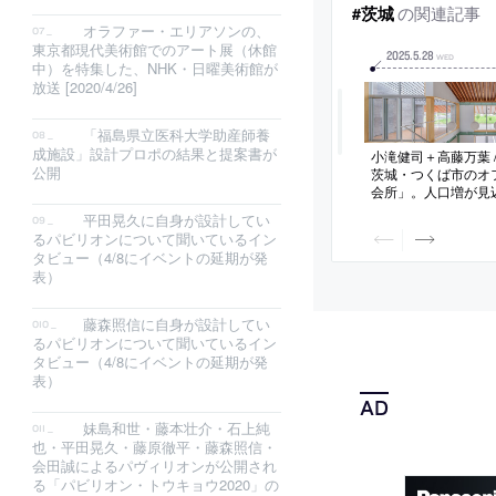
の関連記事
#茨城
オラファー・エリアソンの、
東京都現代美術館でのアート展（休館
2025
.
5
.
28
WED
中）を特集した、NHK・日曜美術館が
放送 [2020/4/26]
「福島県立医科大学助産師養
成施設」設計プロポの結果と提案書が
小滝健司＋高藤万葉 /
公開
茨城・つくば市のオ
会所」。人口増が見
計画。通常機能に加
平田晃久に自身が設計してい
域の人々が集まれる
るパビリオンについて聞いているイン
な温かみと公共施設
タビュー（4/8にイベントの延期が発
持つ存在を志向。木
表）
れた平面構成を特徴
藤森照信に自身が設計してい
るパビリオンについて聞いているイン
タビュー（4/8にイベントの延期が発
表）
妹島和世・藤本壮介・石上純
也・平田晃久・藤原徹平・藤森照信・
会田誠によるパヴィリオンが公開され
る「パビリオン・トウキョウ2020」の