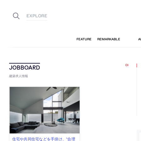
建築求人情報
古民家を軸に全国で“価値循環の仕組
リノベる株式会社が、設計パートナ
社会への影響力のある建築を手掛
代官山を拠点に活動する「梅澤竜也 /
住宅や共同住宅などを手掛け、“合理