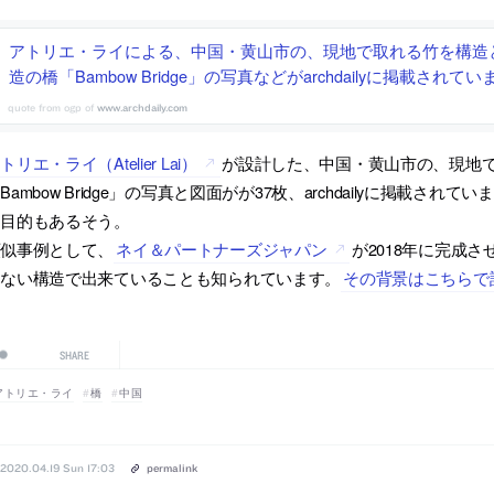
アトリエ・ライによる、中国・黄山市の、現地で取れる竹を構造
造の橋「Bambow Bridge」の写真などがarchdailyに掲載されてい
www.archdaily.com
トリエ・ライ（Atelier Lai）
が設計した、中国・黄山市の、現地
Bambow Bridge」の写真と図面がが37枚、archdailyに掲載
る目的もあるそう。
類似事例として、
ネイ＆パートナーズジャパン
が2018年に完成さ
けない構造で出来ていることも知られています。
その背景はこちらで
SHARE
アトリエ・ライ
橋
中国
2020.04.19 Sun 17:03
permalink