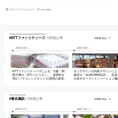
2020.07.29 Wed 18:50
permalink
#NTTファシリティーズ
の関連記事
VIEW ALL
2025
.
10
.
10
2024
.
9
.
06
FRI
FRI
NTTファシリティーズによる、大阪・関
オンデザインの内装デザインによ
西万博の「NTTパビリオン」。多様性を
阪市の「QUINTBRIDGE」。交
育む“パラコンシステント”の思想の表現を
を促すオープンイノベーション施
求め、“建物や素材を細分化”して“体験や
働の場に必要な“オープンでフレ
振舞を粒子化”する存在を志向。布やカー
ル”に応えつつ、集団の中でも“緊
ボンファイバーを主要素材とする建築を
ごせる”場を志向。距離や視線を
考案
細かく“チューニング”して空間を
#複合施設
の関連記事
VIEW ALL
2025
.
12
.
13
2025
.
7
.
30
SAT
WED