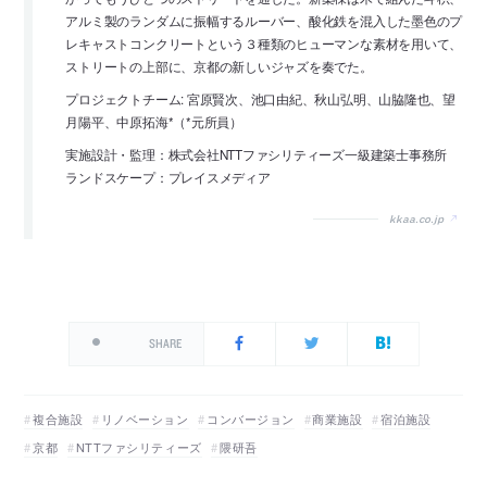
アルミ製のランダムに振幅するルーバー、酸化鉄を混入した墨色のプ
レキャストコンクリートという３種類のヒューマンな素材を用いて、
ストリートの上部に、京都の新しいジャズを奏でた。
プロジェクトチーム: 宮原賢次、池口由紀、秋山弘明、山脇隆也、望
月陽平、中原拓海*（*元所員）
実施設計・監理：株式会社NTTファシリティーズ一級建築士事務所
ランドスケープ：プレイスメディア
kkaa.co.jp
SHARE
複合施設
リノベーション
コンバージョン
商業施設
宿泊施設
京都
NTTファシリティーズ
隈研吾