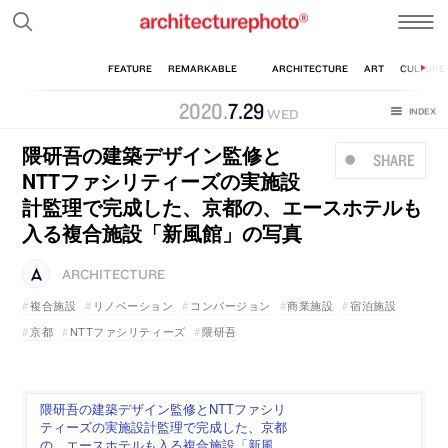
2020
.
7
.
29
WED
隈研吾の建築デザイン監修と
SHARE
NTTファシリティーズの実施設
計監理で完成した、京都の、エースホテルも
入る複合施設「新風館」の写真
ARCHITECTURE
複合施設
リノベーション
コンバージョン
商業施設
宿泊施設
京都
NTTファシリティーズ
隈研吾
隈研吾の建築デザイン監修とNTTファシリ
ティーズの実施設計監理で完成した、京都
の、エースホテルも入る複合施設「新風