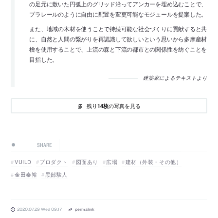
の足元に敷いた円弧上のグリッド沿ってアンカーを埋め込むことで、
プラレールのように自由に配置を変更可能なモジュールを提案した。
また、地域の木材を使うことで持続可能な社会づくりに貢献すると共
に、自然と人間の繋がりを再認識して欲しいという思いから多摩産材
檜を使用することで、上流の森と下流の都市との関係性を紡ぐことを
目指した。
建築家によるテキストより
残り
の写真を見る
14枚
SHARE
VUILD
プロダクト
図面あり
広場
建材（外装・その他）
金田泰裕
黒部駿人
2020.07.29 Wed 09:17
permalink