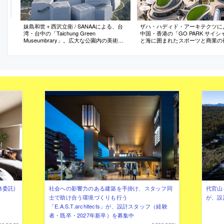
妹島和世＋西沢立衛 / SANAAによる、台
ザハ・ハディド・アーキテクツに
湾・台中の「Taichung Green
中国・香港の「GO PARK サイ
Museumbrary」。広大な公園内の美術館
と海に囲まれたスポーツと商業の
と図書館の複合施設。気軽に関われる“開
設。地域の“伝統的な山間の村々”
かれた建築”として、メタルメッシュで覆
想を得て、地形に埋め込まれた“
われた量塊を持上げて地上レベルを開放
塊が相互に繋がる”構成を考案。
した建築を考案。二つの用途を組合せて
各階層を接続してアクセシビリテ
多面的な学びの空間の創出も意図
める
務委託)
社会への影響力のある建築を手掛け、スタッフ同
代官山を
士で助け合う環境づくりも行う
が、設
「E.A.S.T.architects」が、設計スタッフ（経験
者・既卒・2027年新卒）を募集中