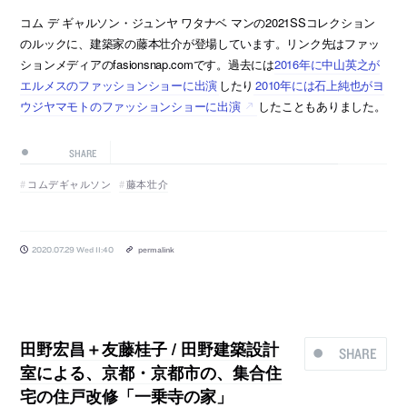
コム デ ギャルソン・ジュンヤ ワタナベ マンの2021SSコレクション
のルックに、建築家の藤本壮介が登場しています。リンク先はファッ
ションメディアのfasionsnap.comです。過去には
2016年に中山英之が
エルメスのファッションショーに出演
したり
2010年には石上純也がヨ
ウジヤマモトのファッションショーに出演
したこともありました。
SHARE
コムデギャルソン
藤本壮介
2020.07.29 Wed 11:40
permalink
田野宏昌＋友藤桂子 / 田野建築設計
SHARE
室による、京都・京都市の、集合住
宅の住戸改修「一乗寺の家」