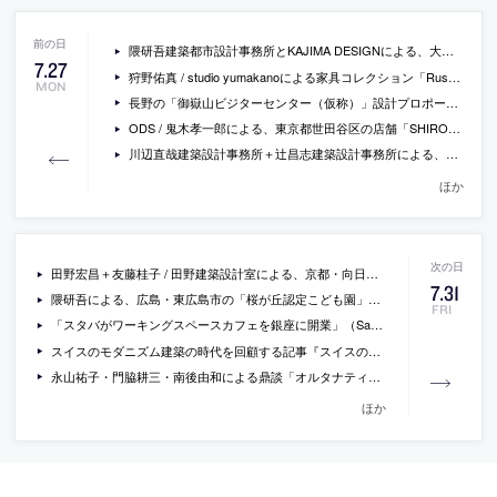
隈研吾建築都市設計事務所とKAJIMA DESIGNによる、大阪の、村野藤吾の大阪新歌舞伎座の意匠を継承し建て替えた宿泊施設「ホテルロイヤルクラシック大阪」の写真
7
.
27
狩野佑真 / studio yumakanoによる家具コレクション「Rust Harvest Furniture」
MON
長野の「御嶽山ビジターセンター（仮称）」設計プロポーザルの結果
ODS / 鬼木孝一郎による、東京都世田谷区の店舗「SHIRO 玉川髙島屋S・C店」
川辺直哉建築設計事務所＋辻昌志建築設計事務所による、東京・武蔵野市の集合住宅「吉祥寺の家」
ほか
田野宏昌＋友藤桂子 / 田野建築設計室による、京都・向日市の住宅「西向日の家」
7
.
31
隈研吾による、広島・東広島市の「桜が丘認定こども園」の写真
FRI
「スタバがワーキングスペースカフェを銀座に開業」（SankeiBiz）
スイスのモダニズム建築の時代を回顧する記事『スイスのミニマルハウスが「ソ連的」と見なされたころ』
永山祐子・門脇耕三・南後由和による鼎談「オルタナティブ・トイレが可能にする豊かさ 」
ほか