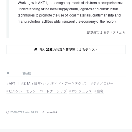
Working with AKT II, the design approach starts from a comprehensive
understanding of the local supply chain, logistics and construction
techniques to promote the use of local materials, craftsmanship and
manufacturing facilities which support the economy of the region.
建築家によるテキストより
残り
の写真と建築家によるテキスト
23枚
SHARE
AKT II
ZHA（旧ザハ・ハディド・アーキテクツ）
テクノロジー
ヒルソン・モラン・パートナーシップ
ホンジュラス
住宅
2020.07.29 Wed 07:23
permalink