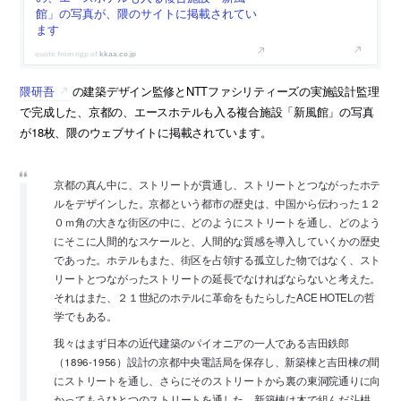
館」の写真が、隈のサイトに掲載されてい
ます
kkaa.co.jp
隈研吾
の建築デザイン監修とNTTファシリティーズの実施設計監理
で完成した、京都の、エースホテルも入る複合施設「新風館」の写真
が18枚、隈のウェブサイトに掲載されています。
京都の真ん中に、ストリートが貫通し、ストリートとつながったホテ
ルをデザインした。京都という都市の歴史は、中国から伝わった１２
０ｍ角の大きな街区の中に、どのようにストリートを通し、どのよう
にそこに人間的なスケールと、人間的な質感を導入していくかの歴史
であった。ホテルもまた、街区を占領する孤立した物ではなく、スト
リートとつながったストリートの延長でなければならないと考えた。
それはまた、２１世紀のホテルに革命をもたらしたACE HOTELの哲
学でもある。
我々はまず日本の近代建築のパイオニアの一人である吉田鉄郎
（1896-1956）設計の京都中央電話局を保存し、新築棟と吉田棟の間
にストリートを通し、さらにそのストリートから裏の東洞院通りに向
かってもうひとつのストリートを通した。新築棟は木で組んだ斗栱、