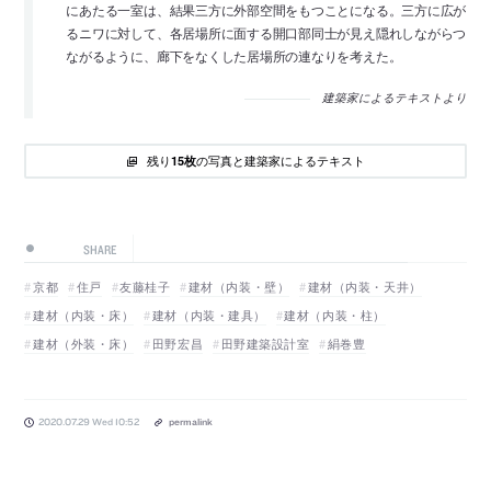
にあたる一室は、結果三方に外部空間をもつことになる。三方に広が
るニワに対して、各居場所に面する開口部同士が見え隠れしながらつ
ながるように、廊下をなくした居場所の連なりを考えた。
建築家によるテキストより
残り
の写真と建築家によるテキスト
15枚
SHARE
京都
住戸
友藤桂子
建材（内装・壁）
建材（内装・天井）
建材（内装・床）
建材（内装・建具）
建材（内装・柱）
建材（外装・床）
田野宏昌
田野建築設計室
絹巻豊
2020.07.29 Wed 10:52
permalink