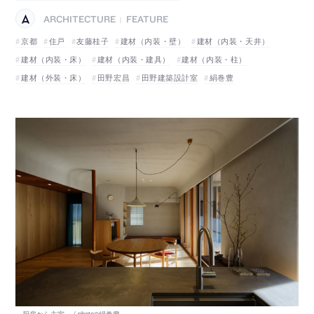
ARCHITECTURE
FEATURE
|
京都
住戸
友藤桂子
建材（内装・壁）
建材（内装・天井）
建材（内装・床）
建材（内装・建具）
建材（内装・柱）
建材（外装・床）
田野宏昌
田野建築設計室
絹巻豊