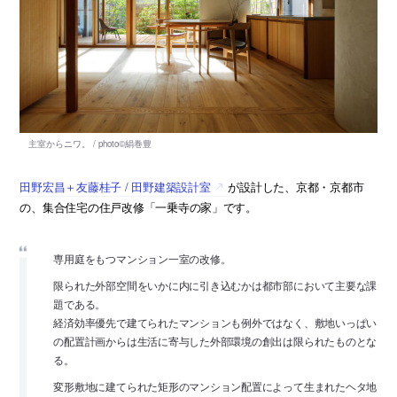
田野宏昌＋友藤桂子 / 田野建築設計室
が設計した、京都・京都市
の、集合住宅の住戸改修「一乗寺の家」です。
専用庭をもつマンション一室の改修。
限られた外部空間をいかに内に引き込むかは都市部において主要な課
題である。
経済効率優先で建てられたマンションも例外ではなく、敷地いっぱい
の配置計画からは生活に寄与した外部環境の創出は限られたものとな
る。
変形敷地に建てられた矩形のマンション配置によって生まれたヘタ地