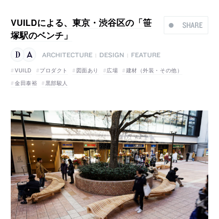
VUILDによる、東京・渋谷区の「笹
SHARE
塚駅のベンチ」
ARCHITECTURE
DESIGN
FEATURE
|
|
VUILD
プロダクト
図面あり
広場
建材（外装・その他）
金田泰裕
黒部駿人