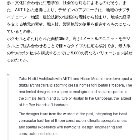
形・文化に合わせた生態学的、社会的な対応によるものだそう。ま
た、AKT IIとの連携により、デザインのアプローチは、地域のサプラ
イチェーン・物流・建設技術の包括的な理解から始まり、地域の経済
を支える地元の素材、職人技、製造施設の使用を促進するものになっ
ているとの事。
ボクセルと名付けられた面積35m2、高さ4メートルのユニットをデジ
タル上で組み合わせることで様々なタイプの住宅を検討でき、最大限
の5つのボクセルを構成するまでに15,000の異なるバリエーション試せ
るのだとか。
Zaha Hadid Architects with AKT II and Hilson Moran have developed a
digital architectural platform to create homes for Roatán Próspera. The
residential designs are a specific ecological and social response to
the climate, terrain and culture of Roatán in the Caribbean, the largest
of the Bay Islands of Honduras.
The designs learn from the wisdom of the past, integrating the local
vernacular tradition of timber construction, climatic appropriateness
and spatial experience with new digital design, engineering and
construction techniques.