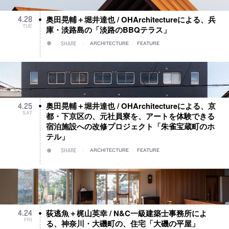
奥田晃輔＋堀井達也 / OHArchitectureによる、兵
4
.
28
TUE
庫・淡路島の「淡路のBBQテラス」
SHARE
ARCHITECTURE
/
FEATURE
奥田晃輔＋堀井達也 / OHArchitectureによる、京
4
.
25
SAT
都・下京区の、元社員寮を、アートを体験できる
宿泊施設への改修プロジェクト「朱雀宝蔵町のホ
テル」
SHARE
ARCHITECTURE
/
FEATURE
荻逃魚＋梶山英幸 / N&C一級建築士事務所によ
4
.
24
FRI
る、神奈川・大磯町の、住宅「大磯の平屋」