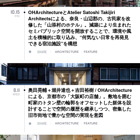
OHArchitectureとAtelier Satoshi Takijiri
10
.
15
FRI
Architectsによる、奈良・山辺郡の、古民家を改
修した「山添村のホテル」。減築により生まれた
セミパブリック空間を開放することで、環境や風
土を積極的に取り込み、“何気ない日常を再発見
できる宿泊施設”を構想
SHARE
ARCHITECTURE
/
FEATURE
奥田晃輔＋堀井達也＋吉田裕樹 / OHArchitecture
8
.
11
WED
による、京都市の「大阪町の店舗」。敷地を囲む
町家のトタン壁の輪郭をオフセットした躯体を設
計することで空間の履歴を継承しつつ、密集した
旧市街地で豊かな空間の実現を意図
SHARE
ARCHITECTURE
/
FEATURE