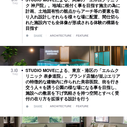
THU
ク 神戸院」。地域に根付く事を目指す施主の為に
計画、土地固有性の観点からアーチ等の要素を取
り入れ設計しそれらを様々な場に配置、間仕切ら
れた施設内でも全体像が形成される体験の構築を
目指す
SHARE
ARCHITECTURE
/
FEATURE
STUDIO MOVEによる、東京・港区の「エルムク
3
.
10
THU
リニック 表参道院」。ブランド店舗が並ぶエリア
の特徴的な建物内に作られた美容医院、街を行き
交う人々を誘う公園の様な場になる事を目指し、
施設への敷居を下げ気軽さを持つ空間とすべく受
付の在り方を拡張する設計を行う
SHARE
ARCHITECTURE
/
FEATURE