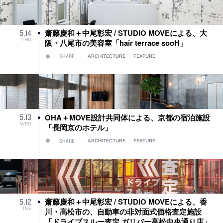
齋藤慶和＋中尾彰宏 / STUDIO MOVEによる、大
5
.
14
THU
阪・八尾市の美容室「hair terrace sooH」
SHARE
ARCHITECTURE
/
FEATURE
OHA＋MOVE設計共同体による、京都の宿泊施設
5
.
13
WED
「長岡京のホテル」
SHARE
ARCHITECTURE
/
FEATURE
齋藤慶和＋中尾彰宏 / STUDIO MOVEによる、香
5
.
12
TUE
川・高松市の、自動車の非対面式価格査定施設
「ドライブスルー査定 ガリバー高松中央通り店」