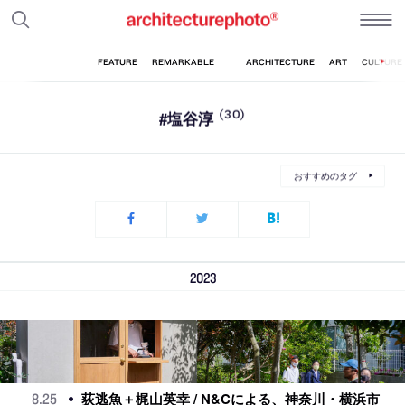
#塩谷淳
(30)
おすすめのタグ
2023
荻逃魚＋梶山英幸 / N&Cによる、神奈川・横浜市
8
.
25