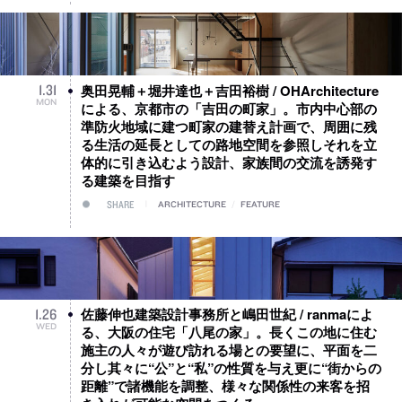
奥田晃輔＋堀井達也＋吉田裕樹 / OHArchitecture
1
.
31
MON
による、京都市の「吉田の町家」。市内中心部の
準防火地域に建つ町家の建替え計画で、周囲に残
る生活の延長としての路地空間を参照しそれを立
体的に引き込むよう設計、家族間の交流を誘発す
る建築を目指す
SHARE
ARCHITECTURE
/
FEATURE
佐藤伸也建築設計事務所と嶋田世紀 / ranmaによ
1
.
26
WED
る、大阪の住宅「八尾の家」。長くこの地に住む
施主の人々が遊び訪れる場との要望に、平面を二
分し其々に“公”と“私”の性質を与え更に“街からの
距離”で諸機能を調整、様々な関係性の来客を招