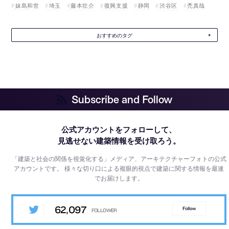
妹島和世
埼玉
藤本壮介
復興支援
静岡
渋谷区
禿真哉
おすすめのタグ
Subscribe and Follow
公式アカウントをフォローして、
見逃せない建築情報を受け取ろう。
「建築と社会の関係を視覚化する」メディア、アーキテクチャーフォトの公式
アカウントです。
様々な切り口による複眼的視点で建築に関する情報を最速
でお届けします。
62,097
Follow