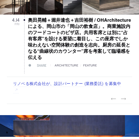
奥田晃輔＋堀井達也＋吉田裕樹 / OHArchitecture
4
.
14
FRI
による、岡山市の「岡山の飲食店」。商業施設内
のフードコートのピザ店。共用客席とは別に“占
有客席”を設ける要望に着目し、この座席でしか
味わえない空間体験の創造を志向。厨房の延長と
なる“曲線状のカウンター”席を考案して臨場感を
伝える
SHARE
ARCHITECTURE
/
FEATURE
佐々木慧が主宰する「axonometric株式会社」が、設計スタ
古民家を軸に全国で“価値循環の仕組み”を作り、リモートワ
リノベる株式会社が、設計パートナー (業務委託) を募集中
社会への影響力のある建築を手掛け、スタッフ同士で助け合
代官山を拠点に活動する「梅澤竜也 / ALA INC.」が、設計ス
ッフ（経験者・既卒・2027年新卒）を募集中
ーク主体の働き方を実践する「株式会社つぎと」が、設計ス
う環境づくりも行う「E.A.S.T.architects」が、設計スタッフ
タッフ・アルバイト・事務職を募集中
タッフ（経験者・既卒）を募集中
（経験者・既卒・2027年新卒）を募集中