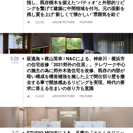
指し、既存樹木を据えた“パティオ”と外部的リビ
ングを繋げて建築に中間領域を付与。元の面影を
残し質を上げ“新しくて懐かしい”雰囲気を紡ぐ
SHARE
ARCHITECTURE
/
FEATURE
荻逃魚＋梶山英幸 / N&Cによる、神奈川・横浜市
3
.
28
MON
の住宅改修「2021郊外の住居」。テレワーク中心
の施主の為に郊外木造住宅を改修、既存の内部が
暗い構成を構造補強を施した上で間仕切り壁を撤
去する事で開放感あるリビングを実現、時代の要
求に答える住まいの在り方も意識
SHARE
ARCHITECTURE
/
FEATURE
STUDIO MOVEによる、兵庫の「エルムクリニッ
3
.
17