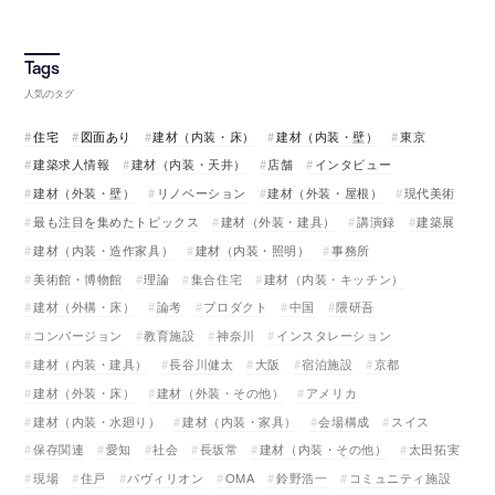
人気のタグ
住宅
図面あり
建材（内装・床）
建材（内装・壁）
東京
建築求人情報
建材（内装・天井）
店舗
インタビュー
建材（外装・壁）
リノベーション
建材（外装・屋根）
現代美術
最も注目を集めたトピックス
建材（外装・建具）
講演録
建築展
建材（内装・造作家具）
建材（内装・照明）
事務所
美術館・博物館
理論
集合住宅
建材（内装・キッチン）
建材（外構・床）
論考
プロダクト
中国
隈研吾
コンバージョン
教育施設
神奈川
インスタレーション
建材（内装・建具）
長谷川健太
大阪
宿泊施設
京都
建材（外装・床）
建材（外装・その他）
アメリカ
建材（内装・水廻り）
建材（内装・家具）
会場構成
スイス
保存関連
愛知
社会
長坂常
建材（内装・その他）
太田拓実
現場
住戸
パヴィリオン
OMA
鈴野浩一
コミュニティ施設