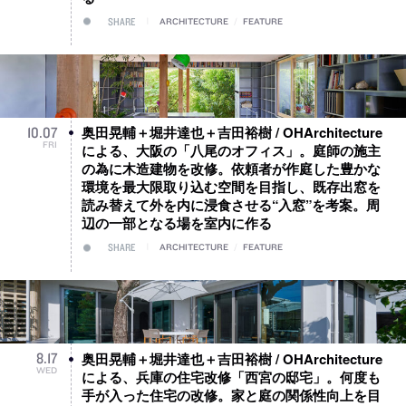
SHARE
ARCHITECTURE
/
FEATURE
奥田晃輔＋堀井達也＋吉田裕樹 / OHArchitecture
10
.
07
FRI
による、大阪の「八尾のオフィス」。庭師の施主
の為に木造建物を改修。依頼者が作庭した豊かな
環境を最大限取り込む空間を目指し、既存出窓を
読み替えて外を内に浸食させる“入窓”を考案。周
辺の一部となる場を室内に作る
SHARE
ARCHITECTURE
/
FEATURE
奥田晃輔＋堀井達也＋吉田裕樹 / OHArchitecture
8
.
17
WED
による、兵庫の住宅改修「西宮の邸宅」。何度も
手が入った住宅の改修。家と庭の関係性向上を目