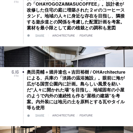
FRI
の「OHAYOGOZAIMASUCOFFEE」。設計者が
改修した住宅の庭に増築された２㎡のコーヒース
タンド。地域の人々に身近な存在を目指し、隣接
する遊歩道との関係を考慮した配置計画を考案。
素材を最小限として庭の植栽との調和も意図
SHARE
ARCHITECTURE
/
FEATURE
奥田晃輔＋堀井達也＋吉田裕樹 / OHArchitecture
6
.
16
FRI
による、兵庫の「淡路の温浴施設」。眼前に海が
広がる国営公園内に計画。島らしい風景を紡い
だ“人々に開かれた場”を目指し、地域固有の小屋
のようで内外の連続性も作る“屋根の建築”を考
案。内外装には地元の土を原料とする瓦やタイル
等も使用
SHARE
ARCHITECTURE
/
FEATURE