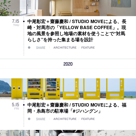
中尾彰宏＋齋藤慶和 / STUDIO MOVEによる、長
7
.
15
THU
崎・対馬市の「YELLOW BASE COFFEE」。現
地の風景を参照し地場の素材を使うことで“対馬
らしさ”を持った集まる場を設計
SHARE
ARCHITECTURE
/
FEATURE
2020
中尾彰宏＋齋藤慶和 / STUDIO MOVEによる、福
5
.
15
FRI
岡・糸島市の駐車場「#ジハングン」
SHARE
ARCHITECTURE
/
FEATURE