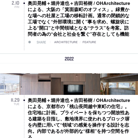
奥田晃輔＋堀井達也＋吉田裕樹 / OHArchitecture
2
.
10
FRI
による、大阪の「箕面森町のオフィス」。緑豊か
な場への社屋と工場の移転計画。通常の閉鎖的な
工場でなく“外部環境に開く”事を求め、螺旋状に
上る“開口”と中間領域となる“テラス”を考案。訪
問者の為の“会社と社会を繋ぐ”存在としても機能
SHARE
ARCHITECTURE
/
FEATURE
2022
奥田晃輔＋堀井達也＋吉田裕樹 / OHArchitecture
11
.
29
TUE
による、京都市の「桃山長岡越中東町の住宅」。
住宅地に計画。プライベートを保ちつつ開放性あ
る建築を目指し、敷地境界に使われるブロック塀
を内壁に用いて“領域”の感覚を操作する設計を志
向。内部であるが外部的な“様相”を持つ空間を作
る