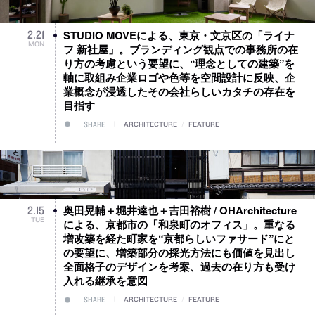
STUDIO MOVEによる、東京・文京区の「ライナ
2
.
21
MON
フ 新社屋」。ブランディング観点での事務所の在
り方の考慮という要望に、“理念としての建築”を
軸に取組み企業ロゴや色等を空間設計に反映、企
業概念が浸透したその会社らしいカタチの存在を
目指す
SHARE
ARCHITECTURE
/
FEATURE
奥田晃輔＋堀井達也＋吉田裕樹 / OHArchitecture
2
.
15
TUE
による、京都市の「和泉町のオフィス」。重なる
増改築を経た町家を“京都らしいファサード”にと
の要望に、増築部分の採光方法にも価値を見出し
全面格子のデザインを考案、過去の在り方も受け
入れる継承を意図
SHARE
ARCHITECTURE
/
FEATURE