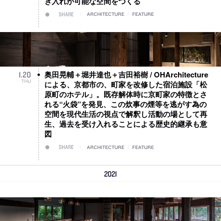
き入れが可能な空間をつくる
SHARE
ARCHITECTURE
/
FEATURE
奥田晃輔＋堀井達也＋吉田裕樹 / OHArchitecture
1
.
20
THU
による、京都市の、町家を改修した宿泊施設「松
原町のホテル」。既存解体時に京町家の特徴とさ
れる“火袋”を発見、この炊事の煙等を逃がす為の
空間を現代生活の視点で解釈し活動の場として再
生、過去を受け入れることによる歴史的継承も意
図
SHARE
ARCHITECTURE
/
FEATURE
2021