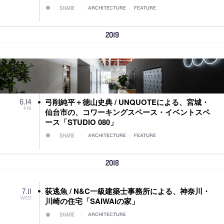
SHARE
ARCHITECTURE
/
FEATURE
2019
弓削純平＋徳山史典 / UNQUOTEによる、宮城・
6
.
14
FRI
仙台市の、コワーキングスペース・イベントスペ
ース「STUDIO 080」
SHARE
ARCHITECTURE
/
FEATURE
2018
荻逃魚 / N&C一級建築士事務所による、神奈川・
7
.
11
WED
川崎の住宅「SAIWAIの家」
SHARE
ARCHITECTURE