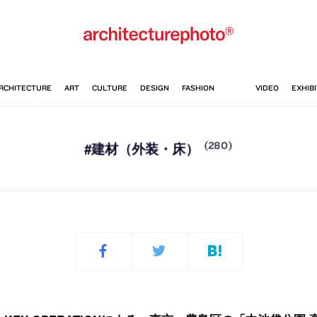
(280)
#建材（外装・床）