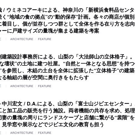
哉 / ウミネコアーキによる、神奈川の「新横浜食料品センタ
続く“地域の食の拠点”の“動的保存”計画。各々の商店が個
に着目し、個が並存しつつ群として全体を作る在り方を志向
ャーに戸建サイズの量塊が集まる建築を考案
E
ARCHITECTURE
/
FEATURE
則建築設計事務所による、山梨の「大法師山の立体格子」。
ひな壇状”の土地に建つ社屋。“自然と一体となる思想”を持
造”を参照し、木組の土台を全体に拡張した“立体格子”の建
なる軸組の層が空間に奥行きをもたらす
E
ARCHITECTURE
/
FEATURE
中川宏文 / D.A.による、山梨の「富士山ジビエセンター
工と加工品の販売を行う施設。両者機能の共存を求め、処理
切妻の量塊の周りにランドスケープと店舗に繋がる“裳階”
。見学窓や展示などでジビエ文化の教育も担う
E
ARCHITECTURE
/
FEATURE