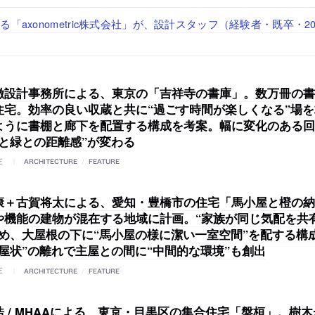
「axonometric株式会社」が、設計スタッフ（経験者・既卒・2
で“価値循環の仕組み”を作り、リモートワーク主体の働き方を実
が、設計パートナー (業務委託) を募集中
る建築を手掛け、スタッフ同士で助け合う環境づくりも行う「E.A.S.T
する「梅澤竜也 / ALA INC.」が、設計スタッフ・アルバイト
経験者・既卒）を募集中
・既卒・2027年新卒）を募集中
徹設計事務所による、東京の「吉祥寺の書庫」。数万冊の書
住宅。効率の良い収蔵と共に“過ごす時間が楽しくなる”場
ように書棚と廊下を配置する構成を考案。幅に変化のある回
本と緑との距離感”が変わる
E
ARCHITECTURE
/
FEATURE
康＋古賀将太による、愛知・豊橋市の住宅「馬小屋と橙の納
や機能の建物が混在する地域に計画。“家族が同じ気配を共
求め、大屋根の下に“馬小屋の様に潔い一室空間”を配する構
納屋状”の離れで主屋との間に“中間的な環境”も創出
E
ARCHITECTURE
/
FEATURE
 / MHAAによる、東京・目黒区の集合住宅「盤桓」。樹木