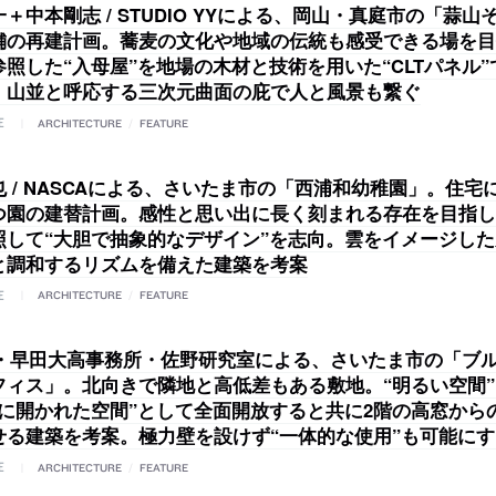
＋中本剛志 / STUDIO YYによる、岡山・真庭市の「蒜
舗の再建計画。蕎麦の文化や地域の伝統も感受できる場を目
照した“入母屋”を地場の木材と技術を用いた“CLTパネル
。山並と呼応する三次元曲面の庇で人と風景も繋ぐ
E
ARCHITECTURE
/
FEATURE
 / NASCAによる、さいたま市の「西浦和幼稚園」。住宅
つ園の建替計画。感性と思い出に長く刻まれる存在を目指し
照して“大胆で抽象的なデザイン”を志向。雲をイメージし
と調和するリズムを備えた建築を考案
E
ARCHITECTURE
/
FEATURE
eka・早田大高事務所・佐野研究室による、さいたま市の「ブ
フィス」。北向きで隣地と高低差もある敷地。“明るい空間”
域に開かれた空間”として全面開放すると共に2階の高窓から
せる建築を考案。極力壁を設けず“一体的な使用”も可能にす
E
ARCHITECTURE
/
FEATURE