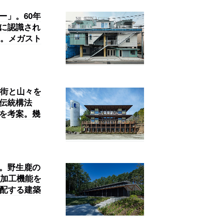
ー」。60年
別に認識され
。メガスト
街と山々を
つ伝統構法
築を考案。幾
」。野生鹿の
加工機能を
を配する建築