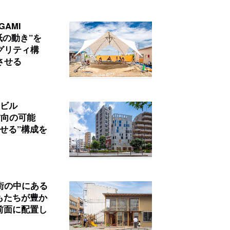
AMI
紙の動き”を
グリティ構
させる
ビル
方向の可能
せる”構成を
街の中にある
もたちが豊か
前面に配置し