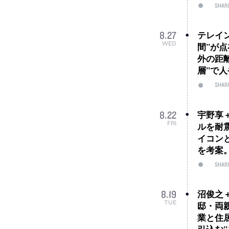
SHAR
テレイン
8
.
27
WED
間”が
外の距
層”で
SHAR
宇野享＋
8
.
22
FRI
ルを耐
イコン
を考案
SHAR
沼俊之＋
8
.
19
TUE
邸・両
業と住