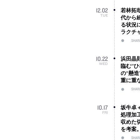
若林拓
12
.
02
TUE
代から
る状況
ラクチ
SHAR
浜田晶
10
.
22
WED
臨む“
の“懸
重に重
SHAR
坂牛卓＋
10
.
17
FRI
処理加
収めた
を考案
SHAR