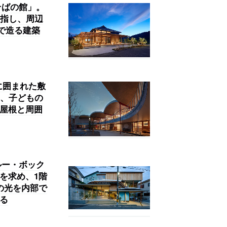
山そばの館」。
指し、周辺
”で造る建築
に囲まれた敷
、子どもの
た屋根と周囲
ルー・ボック
を求め、1階
の光を内部で
る