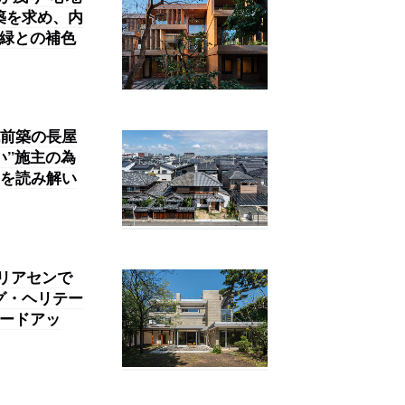
築を求め、内
。緑との補色
前築の長屋
い”施主の為
を読み解い
リアセンで
グ・ヘリテー
レードアッ