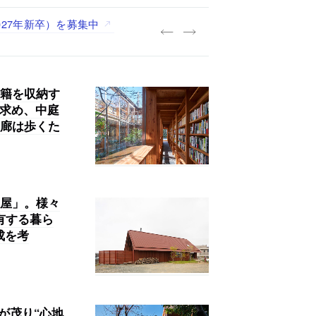
027年新卒）を募集中
践する「株式会社つぎと」が、
.architects」が、設計
・事務職を募集中
籍を収納す
を求め、中庭
廊は歩くた
屋」。様々
有する暮ら
成を考
が茂り“心地