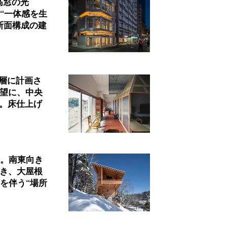
高窓の光
“一体感を生
断面構成の建
の二層に計画さ
要望に、中央
案。床仕上げ
。南東向き
づき、大屋根
を伴う“場所