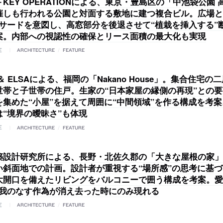
KEY OPERATIONによる、東京・豊島区の「中池袋公園 
催しも行われる公園と対面する敷地に建つ複合ビル。広場と
ァサードを意図し、高窓部分を後退させて“植栽を挿入する”
案。内部への視認性の確保とリース面積の最大化も実現
E
ARCHITECTURE
/
FEATURE
 ＆ ELSAによる、福岡の「Nakano House」。集合住宅
世帯と子世帯の住戸。生家の“日本家屋の縁側の再現”との
を集めた“小屋”を据えて周囲に“中間領域”を作る構成を考
は“境界の曖昧さ”も体現
E
ARCHITECTURE
/
FEATURE
築設計研究所による、長野・北佐久郡の「大きな屋根の家」
い斜面地での計画。設計者が重視する“場所感”の思考に基
大開口を備えたリビングをバルコニーで囲う構成を考案。愛
自我のなす作為が消え去った時にのみ現れる
E
ARCHITECTURE
/
FEATURE