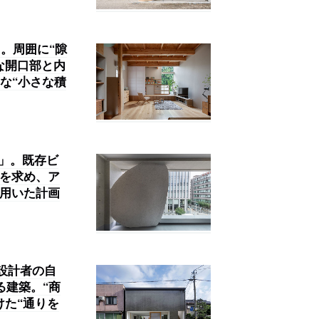
」。周囲に“隙
な開口部と内
な“小さな積
G」。既存ビ
”を求め、ア
を用いた計画
。設計者の自
る建築。“商
けた“通りを