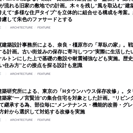
”が流れる旧家の敷地での計画。木々を残し“風を取込む”建
考えて“多様な住戸タイプ”を立体的に組合せる構成を考案
考慮して朱色のファサードとする
E
ARCHITECTURE
/
FEATURE
寛建築設計事務所による、奈良・橿原市の「草臥の家」。戦
する計画。古い街並みの保存に寄与しつつ“実際に生活した
ケルトンにした上で基礎の敷設や耐震補強なども実施。歴史
しい住み方”との接点を探る設計も意識
E
ARCHITECTURE
/
FEATURE
建築研究所による、東京の「Hタウンハウス保存改修」。タ
建築家“一ノ宮賢治”の集合住宅を対象とした計画。“リビン
して継承する為、部位毎に“メンテナンス・機能的改善・グ
３方針から選択して対処する改修を実施
E
ARCHITECTURE
/
FEATURE