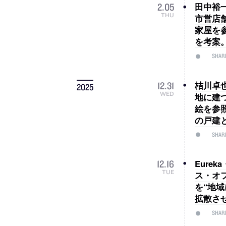
田中裕一
2
.
05
THU
市営店
家屋を参
を考案
SHAR
桔川卓也
12
.
31
2025
WED
地に建
絵を参
の戸建
SHAR
Eur
12
.
16
TUE
ス・オ
を“地
拡散さ
SHAR