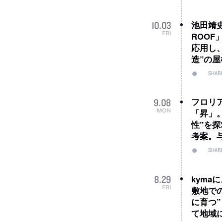
池田靖史
10
.
03
FRI
ROO
応用し
造”の
SHAR
フロリ
9
.
08
MON
「昇」
性”を
考案。
SHAR
kym
8
.
29
FRI
敷地で
に育つ
て地域