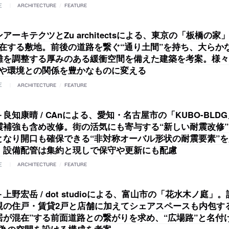
E
ARCHITECTURE
/
FEATURE
アーキテクツとZu architectsによる、東京の「板橋の家
点在する敷地。前後の道路を繋ぐ“通り土間”を持ち、大らか
離を調整する厚みのある緩衝空間を備えた建築を考案。様々
人や環境との関係を豊かなものに変える
E
ARCHITECTURE
/
FEATURE
良知康晴 / CAnによる、愛知・名古屋市の「KUBO-BLD
震補強も含め改修。街の活気にも寄与する“新しい耐震改修
となり開口も確保できる“非対称オーバル形状の耐震要素”
。設備配管は集約と現しで保守や更新にも配慮
E
ARCHITECTURE
/
FEATURE
上野宏岳 / dot studioによる、富山市の「花水木ノ庭」
親の住戸・賃貸2戸と店舗に加えてシェアスペースも内包す
居が混在”する前面道路との繋がりを求め、“広場路”と名付