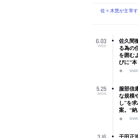
佐々木慧が主宰する
古民家を軸に全国
リノベる株式会社
社会への影響力のあ
代官山を拠点に活動
設計スタッフ（
スタッフ（経験者
佐久間
6
.
03
WED
る為の
を囲む
びに“
SHAR
服部信
5
.
25
MON
な規模
し”を
案。“
SHAR
干田正浩
3
.
16