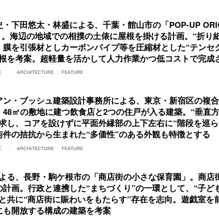
・下田悠太・林盛による、千葉・館山市の「POP-UP ORIG
F」。海辺の地域での相撲の土俵に屋根を掛ける計画。“折り
、膜を引張材としカーボンパイプ等を圧縮材とした“テンセ
屋根を考案。超軽量を活かして人力作業かつ低コストで完成
E
ARCHITECTURE
/
FEATURE
アン・ブッシュ建築設計事務所による、東京・新宿区の複合
。48㎡の敷地に建つ飲食店と2つの住戸が入る建築。“垂直
探求し、コアを設けずに平面外縁部の上下左右に“階段を巡ら
与件の拮抗から生まれた“多価性”のある外観も特徴とする
E
ARCHITECTURE
/
FEATURE
aによる、長野・駒ケ根市の「商店街の小さな保育園」。商店
の計画。行政と連携した“まちづくり”の一環として、“子ど
”と共に“商店街に賑わいをもたらす”存在を志向。遊戯室を
にも開放する構成の建築を考案