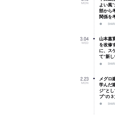
MON
よい風
部から
関係を
SHAR
山本嘉
3
.
04
WED
を改修
に、ス
て“新
SHAR
メグロ
2
.
23
MON
学んだ
ジ”と
プ”の
SHAR