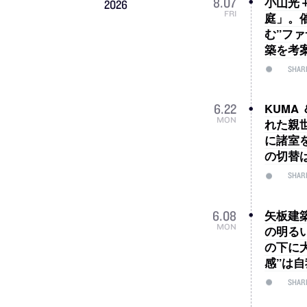
小山光＋
8
.
07
2026
FRI
庭」。
む”フ
築を考
SHAR
KUMA
6
.
22
MON
れた親
に諸室
の切替
SHAR
矢板建
6
.
08
MON
の明る
の下に
感”は
SHAR