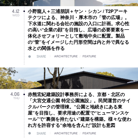
小野龍人＋三浦朋訓＋ヤン・シカン / T2Pアーキ
4
.
12
WED
テクツによる、神奈川・厚木市の「管の広場」。
下水道に関わる会社の施設の入口に計画。求心性
の高い“企業の顔”を目指し、広場の必要要素を一
体化させフォリーとして敷地中央に配置。製品
の“管”をイメージした円形空間は内と外で異なる
水との関係を作る
SHARE
ARCHITECTURE
/
FEATURE
赤熊宏紀建築設計事務所による、京都・北区の
4
.
06
THU
「大宮交通公園 特定公園施設」。民間運営のサイ
クルパークの管理棟。“公園と地続きにある東
屋”を目指し、要求用途の配置で“ヒューマンスケ
ール”で“裏側を持たない”建築を構築。様々な使わ
れ方を許容する“余地を含んだ”設計も意図
SHARE
ARCHITECTURE
/
FEATURE