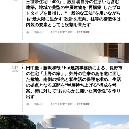
三世帯住宅「400」。設計者自身の住まいも含む
建築。地域で典型の中層建物を“再構築”したプロ
トタイプを目指し、“一般的な工法”を用いながら
も“最大限に生かす”設計を志向。柱等の構造体は
内装の要素としても役割を果たす
SHARE
ARCHITECTURE
/
FEATURE
田中圭＋藤沢和哉 / hut建築事務所による、長野市
4
.
17
MON
の住宅「上野の家」。郊外の往来のある道に面し
た敷地。南側の採光と私生活の保護を求め、生活
の拠点となる居間を“半層持ち上げる”構成を考
案。街に対して“おおらかに開いた関係性”を作り
出す
SHARE
ARCHITECTURE
/
FEATURE