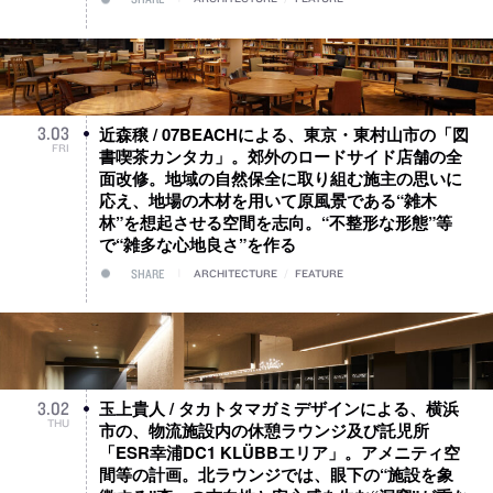
近森穣 / 07BEACHによる、東京・東村山市の「図
3
.
03
FRI
書喫茶カンタカ」。郊外のロードサイド店舗の全
面改修。地域の自然保全に取り組む施主の思いに
応え、地場の木材を用いて原風景である“雑木
林”を想起させる空間を志向。“不整形な形態”等
で“雑多な心地良さ”を作る
SHARE
ARCHITECTURE
/
FEATURE
玉上貴人 / タカトタマガミデザインによる、横浜
3
.
02
THU
市の、物流施設内の休憩ラウンジ及び託児所
「ESR幸浦DC1 KLÜBBエリア」。アメニティ空
間等の計画。北ラウンジでは、眼下の“施設を象