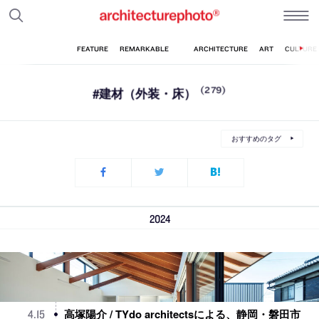
#建材（外装・床）
(279)
おすすめのタグ
2024
高塚陽介 / TYdo architectsによる、静岡・磐田市
4
.
15