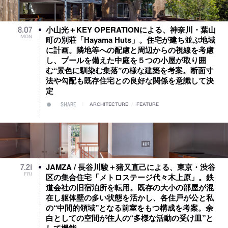
小山光＋KEY OPERATIONによる、神奈川・葉山
8
.
07
MON
町の別荘「Hayama Huts」。住宅が建ち並ぶ地域
に計画。隣地等への配慮と周辺からの視線を考慮
し、プールを備えた中庭を５つの小屋が取り囲
む“景色に馴染む集落”の様な建築を考案。断面寸
法や勾配も既存住宅との良好な関係を意識して決
定
SHARE
ARCHITECTURE
/
FEATURE
JAMZA / 長谷川駿＋猪又直己による、東京・渋谷
7
.
21
FRI
区の集合住宅「メトロステージ代々木上原」。鉄
道会社の旧宿泊所を転用。既存の大小の部屋が混
在し躯体壁の多い状態を活かし、各住戸が公と私
の“中間的領域”となる前室をもつ構成を考案。余
白としての空間が住人の“多様な活動の受け皿”と
して機能