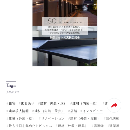
人気のタグ
住宅
図面あり
建材（内装・床）
建材（内装・壁）
東京
建築求人情報
建材（内装・天井）
店舗
インタビュー
建材（外装・壁）
リノベーション
建材（外装・屋根）
現代美術
最も注目を集めたトピックス
建材（外装・建具）
講演録
建築展