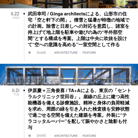
武田幸司 / Ginga architectsによる、山形市の住
11
.
22
WED
宅「空と軒下の間」。積雪と猛暑が特徴の地域で
の計画。除雪と日差しへの対応を意図し、諸室を
持上げて地上階を駐車や遊びの為の“半外部空
間”とする構成を考案。上階は中央に吹抜を設け
て“空への意識を高める”一室空間として作る
SHARE
ARCHITECTURE
/
FEATURE
伊原慶＋三角俊喜 / TA+Aによる、東京の「セント
11
.
21
TUE
ラルクリニック世田谷」。崖線の丘上に建つ高性
能機器を備える診療施設。精神と身体の負荷軽減
を求め、周囲の緑を引き入れた検査後を安静状態
で過ごせる空間を備えた建築を考案。外装に“テ
ラコッタルーバー”を配して賑やかさと陰影も付
与
SHARE
ARCHITECTURE
/
FEATURE