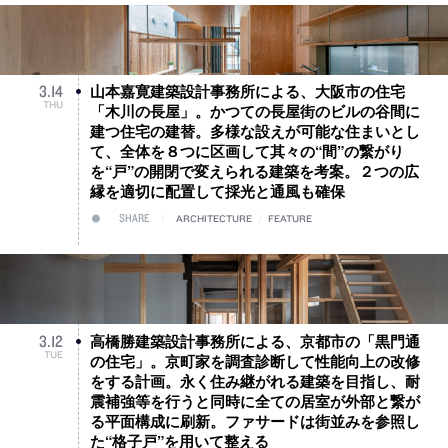
山本嘉寛建築設計事務所による、大阪市の住宅
3
.
14
THU
「木川の長屋」。かつての長屋街のビルの谷間に
建つ住宅の建替。多様な設えが可能な住まいとし
て、全体を８つに区画して其々の“間”の繋がり
を“戸”の開閉で変えられる建築を考案。２つの広
縁を適切に配置して採光と通風も確保
SHARE
ARCHITECTURE
/
FEATURE
高橋勝建築設計事務所による、京都市の「黒門通
3
.
12
TUE
の住宅」。京町家を調査診断して性能向上の改修
をする計画。永く住み継がれる建築を目指し、耐
震補強等を行うと同時に全ての居室が外部と繋が
る平面構成に刷新。ファサードは街並みを参照し
た“格子戸”を用いて整える