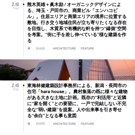
熊木英雄＋眞木励 / オーガニックデザインによ
2
.
16
THU
る、埼玉・戸田市の、商業ビル「エンハコビ
ル」。住居エリアと商業エリアの境界に位置する
敷地。行き交う地域住民が立ち寄りたくなる存在
を目指し、木質系で有機的な軒を持つ“縁側”空間
を考案。“街に手を差し伸べている”様な建築を作
る
SHARE
ARCHITECTURE
/
FEATURE
東海林健建築設計事務所による、新潟・長岡市の
2
.
16
THU
住宅「hara house」。農村集落の既に様々な建物
がある大きな土地に計画。既存の“利活用”と近隣
に“家を開く”との要望に、一戸で完結しない不完
全な“弱い建築”を提案。人や出来事を引き寄せ
る“余白”となる事も意図
SHARE
ARCHITECTURE
/
FEATURE