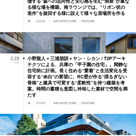
徴する”森への志向性と安心感を生む“洞窟”が重な
る様な場を構築。南ラウンジでは、“リボン状の
造作”を旋回する様に設えて様々な居場所を作る
SHARE
ARCHITECTURE
/
FEATURE
小野龍人＋三浦朋訓＋ヤン・シカン / T2Pアーキ
2
.
28
TUE
テクツによる、兵庫の「甲子園の住宅」。閑静な
住宅街に計画。長く住める“愛着”と生活変化を受
容する“余白”の要望に、RC壁が作る“揺るぎない
骨格”と建具で可変する“柔軟性”を持つ建築を考
案。時間の蓄積も意図し吟味した素材で空間を満
たす
SHARE
ARCHITECTURE
/
FEATURE