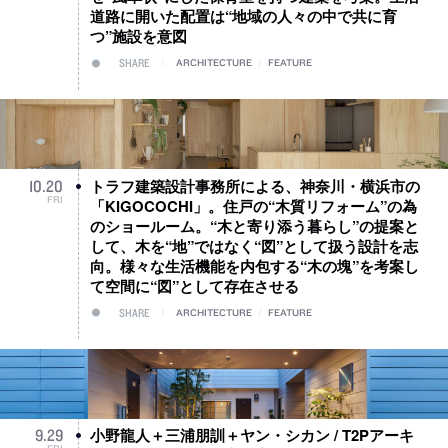
道路に開いた配置は“地域の人々の中で共に育
つ”施設を意図
SHARE
ARCHITECTURE
/
FEATURE
トラフ建築設計事務所による、神奈川・横浜市の
10
.
20
FRI
「KIGOCOCHI」。住戸の“木質リフォーム”の為
のショールーム。“木と寄り添う暮らし”の提案と
して、木を“地”ではなく“図”として扱う設計を志
向。様々な生活機能を内包する“木の塊”を考案し
て空間に“図”として存在させる
SHARE
ARCHITECTURE
/
FEATURE
小野龍人＋三浦朋訓＋ヤン・シカン / T2Pアーキ
9
.
29