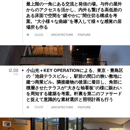
最上階の一角にある交流と発信の場。与件の屋外
からのアクセスを活かし、内外も繋げる高低差の
ある床面で空間を“緩やかに”間仕切る構成を考
案。“大小様々な曲線”を導入して様々な感覚の居
場所も作る
SHARE
ARCHITECTURE
/
FEATURE
小山光＋KEY OPERATIONによる、東京・豊島区
12
.
08
FRI
の「池袋テラスビル」。駅前の間口の狭い敷地に
建つ商業ビル。隣接建物の後退に着目し、角部に
積層させたテラスが“大きな袖看板”の様に賑わい
を周知する建築を考案。軒裏を第二のファサード
と捉えて意識的な素材選択と照明計画も行う
SHARE
ARCHITECTURE
/
FEATURE