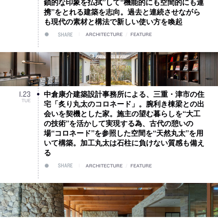
鎖的な印象を払拭”して“機能的にも空間的にも連
携”をとれる建築を志向。過去と連続させながら
も現代の素材と構法で新しい使い方を喚起
SHARE
ARCHITECTURE
/
FEATURE
中倉康介建築設計事務所による、三重・津市の住
1
.
23
TUE
宅「炙り丸太のコロネード」。腕利き棟梁との出
会いを契機とした家。施主の望む暮らしを“大工
の技術”を活かして実現する為、古代の憩いの
場“コロネード”を参照した空間を“天然丸太”を用
いて構築。加工丸太は石柱に負けない質感も備え
る
SHARE
ARCHITECTURE
/
FEATURE