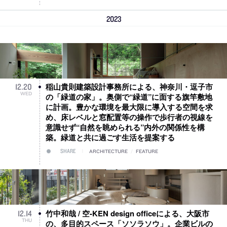
2023
稲山貴則建築設計事務所による、神奈川・逗子市
12
.
20
WED
の「緑道の家」。奥側で“緑道”に面する旗竿敷地
に計画。豊かな環境を最大限に導入する空間を求
め、床レベルと窓配置等の操作で歩行者の視線を
意識せず“自然を眺められる”内外の関係性を構
築。緑道と共に過ごす生活を提案する
SHARE
ARCHITECTURE
/
FEATURE
竹中和哉 / 空-KEN design officeによる、大阪市
12
.
14
THU
の、多目的スペース「ソソラソウ」。企業ビルの