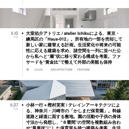
大室佑介アトリエ / atelier Ichikuによる、東京・
11
.
10
FRI
練馬区の「Haus-012」。所有地の一部を売却して
新しい家に建替える計画。生活変化や将来の可能
性に応える建築を求め、諸空間を一列に並べた公
から私へと“層”状に移り変わる構成を考案。ファ
サードを“黄金比”で整えて外部の美観も保持
SHARE
ARCHITECTURE
/
FEATURE
小林一行＋樫村芙実 / テレインアーキテクツによ
11
.
07
TUE
る、神奈川・川崎市の「かしまだ保育園」。幹線
道路と緑道に面する敷地。園の活動や子供の身体
寸法から発想し、“８畳間”の空間を複数組み合わ
せ“風車状”にした保育室を持つ建築を考案。生活