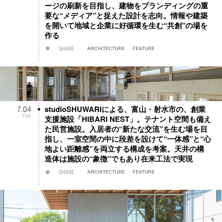
ージの刷新を目指し、建物をブランディングの重
要な“メディア”と捉えた設計を志向。情報や建築
を開いて地域と企業に好循環を生む“共創”の場を
作る
SHARE
ARCHITECTURE
/
FEATURE
studioSHUWARIによる、富山・射水市の、創業
7
.
04
TUE
支援施設「HIBARI NEST」。テナント空間も備え
た民営施設。入居者の“新たな交流”を生む場を目
指し、一室空間の中に段差を設けて“一体感”と“心
地よい距離感”を両立する構成を考案。天井の構
造体は施設の“象徴”でもあり在来工法で実現
SHARE
ARCHITECTURE
/
FEATURE