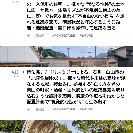
MON
の「久保町の住宅」。様々な“異なる性格”の土地
に面した敷地。生活リズムが不規則な施主の為
に、夜中でも気を遣わず“不自由のない日常”を送
れる建築を志向。隣接状況と呼応するように距
離・機能配置・開口部を操作して建築を造る
SHARE
ARCHITECTURE
/
FEATURE
岡佑亮 / チドリスタジオによる、石川・白山市の
4
.
12
FRI
「北陸住居No.3」。様々な時代や用途の建物が混
在する地域。街並みに“参与する”在り方を求め、
周囲の町家・酒蔵・近代的ビルの建築要素を取り
込むような設計を志向。隣接の休遊地を活かした
配置計画で“視覚的な拡がり”も生み出す
SHARE
ARCHITECTURE
/
FEATURE