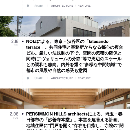
SHARE
ARCHITECTURE
/
FEATURE
NOIZによる、東京・渋谷区の「kitasando
2
.
16
FRI
terrace」。共同住宅と事務所からなる都心の複合
ビル。厳しい法規制の下で、空間の気積の確保と
同時に“ヴォリュームの分節”等で周辺のスケール
との調和も志向。内外を繋ぐ“多様な中間領域”で
都市の風景や自然の感受も意図
SHARE
ARCHITECTURE
/
FEATURE
PERSIMMON HILLS architectsによる、埼玉・春
2
.
06
TUE
日部市の「妙善寺本堂」。本堂を建替える計画。
地域住民に“門戸を開く”存在を目指し、寺院の“閉