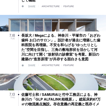
SHARE
ARCHITECTURE
/
FEATURE
長坂大 / Megaによる、神奈川・平塚市の「おざわ
7
.
18
TUE
歯科 お口のサロン」。設計者が過去に増築した歯
科医院を再増築。不安を和らげる“ゆったりとし
た”空間を目指し、三角の敷地形状を活かして河
川に向けて開く“放射状の診療室”を考案。新旧の
建築の“造形原理”が共存する面白さも意図
SHARE
ARCHITECTURE
/
FEATURE
佐藤可士和 / SAMURAIと竹中工務店による、神
7
.
13
THU
奈川の「GLP ALFALINK相模原」。総延床約67万
㎡の物流拠点施設。存在意義の再定義と既存イメ