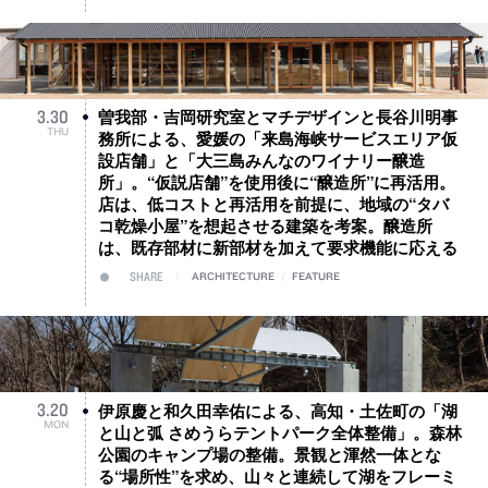
曽我部・吉岡研究室とマチデザインと長谷川明事
3
.
30
THU
務所による、愛媛の「来島海峡サービスエリア仮
設店舗」と「大三島みんなのワイナリー醸造
所」。“仮説店舗”を使用後に“醸造所”に再活用。
店は、低コストと再活用を前提に、地域の“タバ
コ乾燥小屋”を想起させる建築を考案。醸造所
は、既存部材に新部材を加えて要求機能に応える
SHARE
ARCHITECTURE
/
FEATURE
伊原慶と和久田幸佑による、高知・土佐町の「湖
3
.
20
MON
と山と弧 さめうらテントパーク全体整備」。森林
公園のキャンプ場の整備。景観と渾然一体とな
る“場所性”を求め、山々と連続して湖をフレーミ