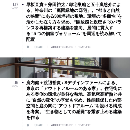
早坂直貴＋斧田裕太 / 邸宅巣箱と五十嵐悠介によ
1
.
17
WED
る、神奈川の「庭園緑地の邸宅」。“都市と自然
の狭間”にある300坪超の敷地。環境の“多面性”を
活かした在り方を求め、“開放感と親密さ”のバラ
ンスを再構築する建築を志向。居間に貫入す
る“５つの個室ヴォリューム”を周辺を読み解いて
配置
SHARE
ARCHITECTURE
/
FEATURE
鹿内健＋渡辺裕貴 / Sデザインファームによる、
1
.
15
MON
東京の「アウトドアルームのある家」。住宅街に
ある奥側の環境が良好な敷地。高気密高断熱と共
に“自然の変化”の享受も求め、性能担保した内部
空間と庭の間に“アウトドアルーム”を設ける構成
を考案。“生き物としての感覚”を繋ぎ止める建築
を作る
SHARE
ARCHITECTURE
/
FEATURE