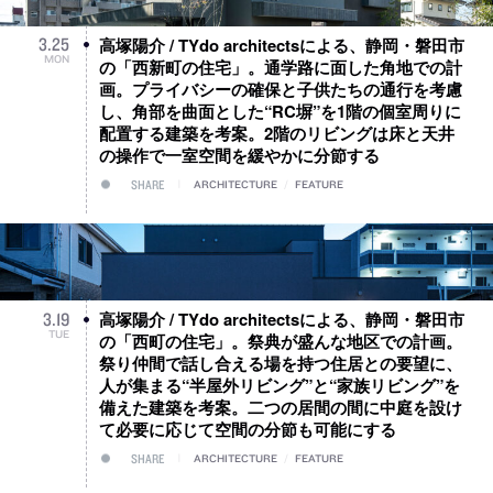
高塚陽介 / TYdo architectsによる、静岡・磐田市
3
.
25
MON
の「西新町の住宅」。通学路に面した角地での計
画。プライバシーの確保と子供たちの通行を考慮
し、角部を曲面とした“RC塀”を1階の個室周りに
配置する建築を考案。2階のリビングは床と天井
の操作で一室空間を緩やかに分節する
SHARE
ARCHITECTURE
/
FEATURE
高塚陽介 / TYdo architectsによる、静岡・磐田市
3
.
19
TUE
の「西町の住宅」。祭典が盛んな地区での計画。
祭り仲間で話し合える場を持つ住居との要望に、
人が集まる“半屋外リビング”と“家族リビング”を
備えた建築を考案。二つの居間の間に中庭を設け
て必要に応じて空間の分節も可能にする
SHARE
ARCHITECTURE
/
FEATURE