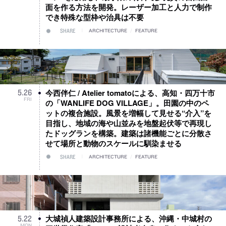
面を作る方法を開発。レーザー加工と人力で制作
でき特殊な型枠や治具は不要
SHARE
ARCHITECTURE
/
FEATURE
今西伴仁 / Atelier tomatoによる、高知・四万十市
5
.
26
FRI
の「WANLIFE DOG VILLAGE」。田園の中のペ
ットの複合施設。風景を増幅して見せる“介入”を
目指し、地域の海や山並みを地盤起伏等で再現し
たドッグランを構築。建築は諸機能ごとに分散さ
せて場所と動物のスケールに馴染ませる
SHARE
ARCHITECTURE
/
FEATURE
大城禎人建築設計事務所による、沖縄・中城村の
5
.
22
MON