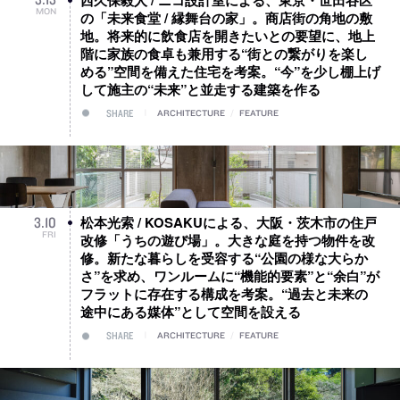
MON
の「未来食堂 / 縁舞台の家」。商店街の角地の敷
地。将来的に飲食店を開きたいとの要望に、地上
階に家族の食卓も兼用する“街との繋がりを楽し
める”空間を備えた住宅を考案。“今”を少し棚上げ
して施主の“未来”と並走する建築を作る
SHARE
ARCHITECTURE
/
FEATURE
松本光索 / KOSAKUによる、大阪・茨木市の住戸
3
.
10
FRI
改修「うちの遊び場」。大きな庭を持つ物件を改
修。新たな暮らしを受容する“公園の様な大らか
さ”を求め、ワンルームに“機能的要素”と“余白”が
フラットに存在する構成を考案。“過去と未来の
途中にある媒体”として空間を設える
SHARE
ARCHITECTURE
/
FEATURE