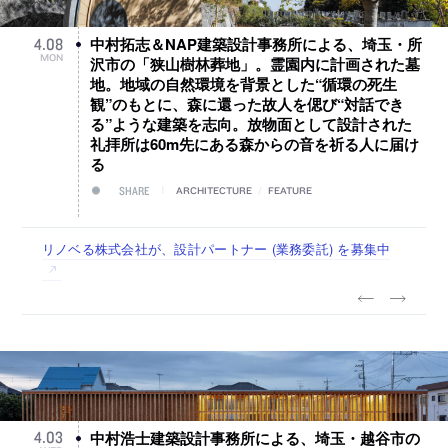
中村拓志＆NAP建築設計事務所による、埼玉・所
4
.
08
MON
沢市の「狭山樹林葬地」。霊園内に計画された墓
地。地域の自然環境を背景とした“循環の死生
観”のもとに、森に還った故人を偲び“対話でき
る”ような建築を志向。放物面として設計された
礼拝所は60m先にある森からの音を祈る人に届け
る
SHARE
ARCHITECTURE
/
FEATURE
古民家を軸に全国で“価値循環の仕組み”を作り、リモートワ
リノベる株式会社が、設計パートナー (業務委託) を募集中
社会への影響力のある建築を手掛け、スタッフ同士で助け合
代官山を拠点に活動する「梅澤竜也 / ALA INC.」が、設計ス
住宅や共同住宅などを手掛け、“合理的でシンプルなデザイ
ーク主体の働き方を実践する「株式会社つぎと」が、設計ス
う環境づくりも行う「E.A.S.T.architects」が、設計スタッフ
タッフ・アルバイト・事務職を募集中
ン”を志向する「PANDA：山本浩三建築設計事務所」が、設
タッフ（経験者・既卒）を募集中
（経験者・既卒・2027年新卒）を募集中
計スタッフ（経験者・既卒・2027年新卒）を募集中
中村浩士建築設計事務所による、埼玉・越谷市の
4
.
03