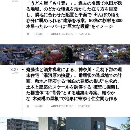
WED
「うどん屋『もり豊』」。過去の名残で水田が残
る地域。のどかな環境を活かした在り方を目指
し、隣地に合わせた配置と平面で“田んぼの稲を
存分に眺められる”建築を考案。90角の杉材を300
本吊ったルーバーは“巨大な暖簾”をイメージ
SHARE
ARCHITECTURE
/
FEATURE
齋藤弦と酒井禅道による、神奈川・足柄下郡の週
3
.
27
WED
末住宅「湯河原の擁壁」。雛壇状の造成地での計
画。敷地と呼応する“独自の建築の形式”を求め、
土木と建築のスケールを調停する“擁壁に擬態し
た構造体”を“背骨”とする建築を考案。軽やか
な“木架構の屋根”で地形に寄添う住空間も作る
SHARE
ARCHITECTURE
/
FEATURE