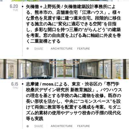
矢橋徹＋上野拓美 / 矢橋徹建築設計事務所によ
6
.
20
TUE
る、熊本市の、店舗兼住宅「江津ハウス」。様々
な景色を見渡す場に建つ週末住宅。段階的に移住
する施主の為に“変化に適応できる空間”を目指
し、多彩な開口を持つ三層の“がらんどう”の建築
を考案。窓の自由度を上げる為に軸組に外皮を巻
く二重架構とする
SHARE
ARCHITECTURE
/
FEATURE
志摩健 / moss.による、東京・渋谷区の「専門学
6
.
15
THU
校桑沢デザイン研究所 新教育施設」。バウハウス
の理念を基とする学校の為に建物を改修。既存の
長い形状を活かし、中央に“コモンスペース”を設
けて両側に教室等を配置する構成を考案。モダニ
ズム的素材の使用やデッサウ校舎の手摺の現代化
等も実践
SHARE
ARCHITECTURE
/
FEATURE