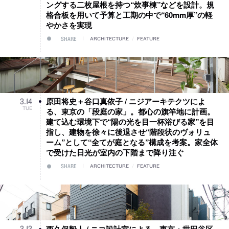
ングする二枚屋根を持つ“炊事棟”などを設計。規
格合板を用いて予算と工期の中で“60mm厚”の軽
やかさを実現
SHARE
ARCHITECTURE
/
FEATURE
原田将史＋谷口真依子 / ニジアーキテクツによ
3
.
14
TUE
る、東京の「段庭の家」。都心の旗竿地に計画。
建て込む環境下で“陽の光を目一杯浴びる家”を目
指し、建物を徐々に後退させ“階段状のヴォリュ
ーム”として“全てが庭となる”構成を考案。家全体
で受けた日光が室内の下階まで降り注ぐ
SHARE
ARCHITECTURE
/
FEATURE
西久保毅人 / ニコ設計室による、東京・世田谷区
3
.
13