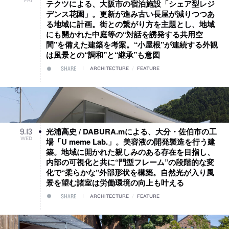
FRI
テクツによる、大阪市の宿泊施設「シェア型レジ
デンス花園」。更新が進み古い長屋が減りつつあ
る地域に計画。街との繋がり方を主題とし、地域
にも開かれた中庭等の“対話を誘発する共用空
間”を備えた建築を考案。“小屋根”が連続する外観
は風景との“調和”と“継承”も意図
SHARE
ARCHITECTURE
/
FEATURE
光浦高史 / DABURA.mによる、大分・佐伯市の工
9
.
13
WED
場「U meme Lab.」。美容液の開発製造を行う建
築。地域に開かれた親しみのある存在を目指し、
内部の可視化と共に“門型フレーム”の段階的な変
化で“柔らかな”外部形状を構築。自然光が入り風
景を望む諸室は労働環境の向上も叶える
SHARE
ARCHITECTURE
/
FEATURE