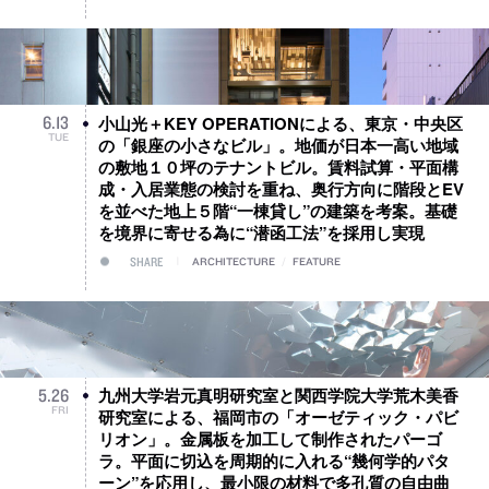
小山光＋KEY OPERATIONによる、東京・中央区
6
.
13
TUE
の「銀座の小さなビル」。地価が日本一高い地域
の敷地１０坪のテナントビル。賃料試算・平面構
成・入居業態の検討を重ね、奥行方向に階段とEV
を並べた地上５階“一棟貸し”の建築を考案。基礎
を境界に寄せる為に“潜函工法”を採用し実現
SHARE
ARCHITECTURE
/
FEATURE
九州大学岩元真明研究室と関西学院大学荒木美香
5
.
26
FRI
研究室による、福岡市の「オーゼティック・パビ
リオン」。金属板を加工して制作されたパーゴ
ラ。平面に切込を周期的に入れる“幾何学的パタ
ーン”を応用し、最小限の材料で多孔質の自由曲