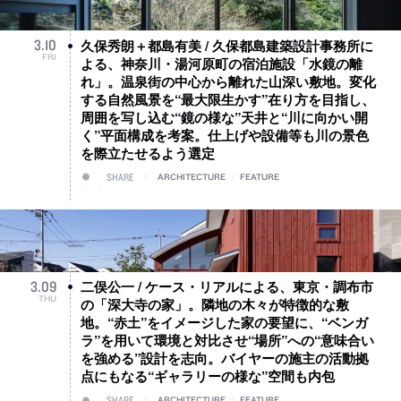
久保秀朗＋都島有美 / 久保都島建築設計事務所に
3
.
10
FRI
よる、神奈川・湯河原町の宿泊施設「水鏡の離
れ」。温泉街の中心から離れた山深い敷地。変化
する自然風景を“最大限生かす”在り方を目指し、
周囲を写し込む“鏡の様な”天井と“川に向かい開
く”平面構成を考案。仕上げや設備等も川の景色
を際立たせるよう選定
SHARE
ARCHITECTURE
/
FEATURE
二俣公一 / ケース・リアルによる、東京・調布市
3
.
09
THU
の「深大寺の家」。隣地の木々が特徴的な敷
地。“赤土”をイメージした家の要望に、“ベンガ
ラ”を用いて環境と対比させ“場所”への“意味合い
を強める”設計を志向。バイヤーの施主の活動拠
点にもなる“ギャラリーの様な”空間も内包
SHARE
ARCHITECTURE
/
FEATURE