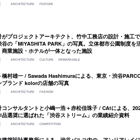
E
ARCHITECTURE
/
FEATURE
計がプロジェクトアーキテクト、竹中工務店の設計・施工で
谷の「MIYASHITA PARK」の写真。立体都市公園制度
・商業施設・ホテルが一体となった施設
E
ARCHITECTURE
/
CULTURE
/
REMARKABLE
橋村雄一 / Sawada Hashimuraによる、東京・渋谷PAR
ブランド kolorの店舗の写真
E
ARCHITECTURE
/
FASHION
コンサルタントと小嶋一浩＋赤松佳珠子 / CAtによる、20
作品選奨に選ばれた「渋谷ストリーム」の業績紹介資料
E
ARCHITECTURE
/
COMPETITION
史建築設計事務所による、渋谷パルコ内の、アンリアレイジ