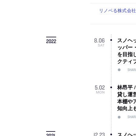
佐々木慧が主宰する
古民家を軸に全国
リノベる株式会社
社会への影響力のあ
代官山を拠点に活動
設計スタッフ（
スタッフ（経験者
スノヘ
8
.
06
2022
SAT
ッパー
を目指
クティ
SHAR
林昂平 
5
.
02
MON
貸し運
本棚や
知向上
SHAR
スノヘ
12
.
23
2021