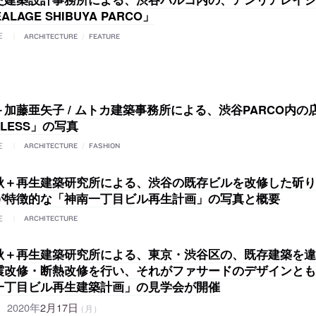
ALAGE SHIBUYA PARCO」
E
ARCHITECTURE
/
FEATURE
加藤亜矢子 / ムトカ建築事務所による、渋谷PARCO内の
RLESS」の写真
E
ARCHITECTURE
/
FASHION
秋＋再生建築研究所による、渋谷の既存ビルを改修した斫り
が特徴的な「神南一丁目ビル再生計画」の写真と概要
E
ARCHITECTURE
秋＋再生建築研究所による、東京・渋谷区の、既存建築を違
震改修・断熱改修を行い、それがファサードのデザインとも
一丁目ビル再生建築計画」の見学会が開催
2020年
2月17日
（月）