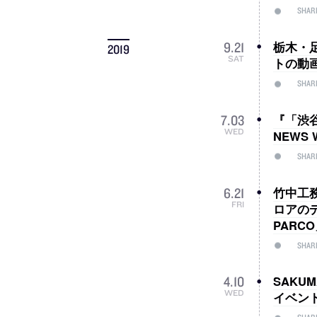
SHAR
栃木・
9
.
21
2019
SAT
トの動
SHAR
『「渋
7
.
03
WED
NEWS 
SHAR
竹中工
6
.
21
FRI
ロアの
PARC
SHAR
SAKU
4
.
10
WED
イベントス