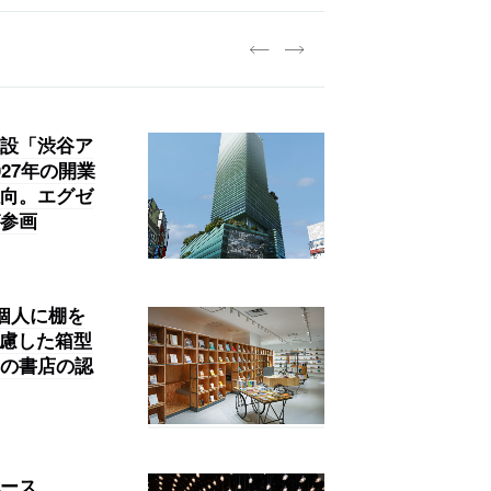
027年新卒）を募集中
践する「株式会社つぎと」が、
.architects」が、設計
・事務職を募集中
設「渋谷ア
27年の開業
向。エグゼ
参画
。個人に棚を
考慮した箱型
の書店の認
ース