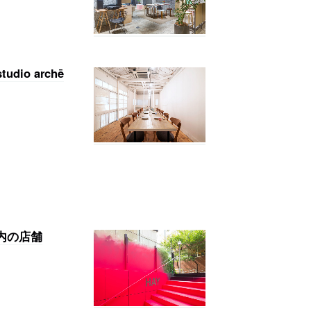
dio archē
内の店舗