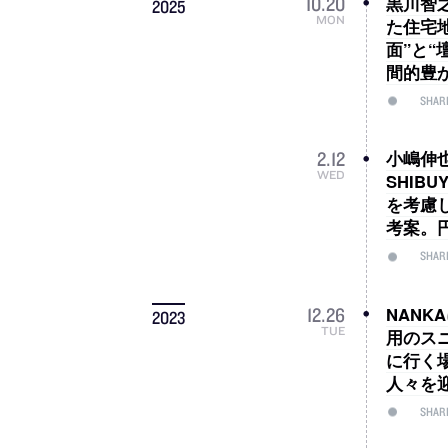
黒川智
10
.
20
2025
MON
た住宅
面”と
間的豊
SHAR
小嶋伸也
2
.
12
WED
SHI
を考慮
考案。
SHAR
NANK
12
.
26
2023
TUE
用のス
に行く
人々を
SHAR