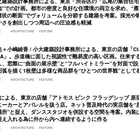
之建築設計事務所による、東京・渋谷区の「広尾の集合住宅
地”での計画。都市の密度と良好な住環境の両立を求め、“
“壇状の断面”でヴォリュームを分節する建築を考案。採光や
かさを創出しつつ周辺への圧迫感も軽減
E
ARCHITECTURE
/
FEATURE
＋小嶋綾香 / 小大建築設計事務所による、東京の店舗「Cla
BUYA」。歩道橋に面した視認性で難易度の高い区画。往来す
し、窓際に“曲面の展示壁”と“フルハイトミラー”を対面で
円弧を描く1枚壁は多様な商品群を“ひとつの世界観”として
E
ARCHITECTURE
/
FEATURE
Aによる、東京の店舗「アトモス ピンク フラッグシップ 原
ニーカーとアパレルを扱う店。ネット普及時代の実店舗を“
場所”と捉え、ダンススタジオを併設する空間を考案。内装
迎え入れる為に外から内へ連続するように作る
E
ARCHITECTURE
/
FEATURE