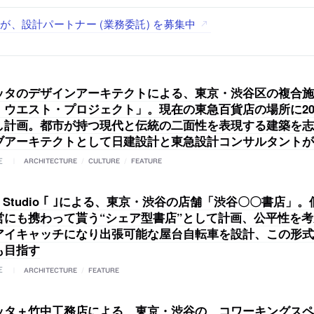
「axonometric株式会社」が、設計スタッフ（経験者・既卒・2
で“価値循環の仕組み”を作り、リモートワーク主体の働き方を実
が、設計パートナー (業務委託) を募集中
る建築を手掛け、スタッフ同士で助け合う環境づくりも行う「E.A.S.T
する「梅澤竜也 / ALA INC.」が、設計スタッフ・アルバイト
経験者・既卒）を募集中
・既卒・2027年新卒）を募集中
ッタのデザインアーキテクトによる、東京・渋谷区の複合施
・ウエスト・プロジェクト」。現在の東急百貨店の場所に20
し計画。都市が持つ現代と伝統の二面性を表現する建築を志
ブアーキテクトとして日建設計と東急設計コンサルタントが
E
ARCHITECTURE
/
CULTURE
/
FEATURE
/ Studio ｢ ｣による、東京・渋谷の店舗「渋谷〇〇書店」
営にも携わって貰う“シェア型書店”として計画、公平性を
アイキャッチになり出張可能な屋台自転車を設計、この形式
も目指す
E
ARCHITECTURE
/
FEATURE
ッタ＋竹中工務店による、東京・渋谷の、コワーキングスペ