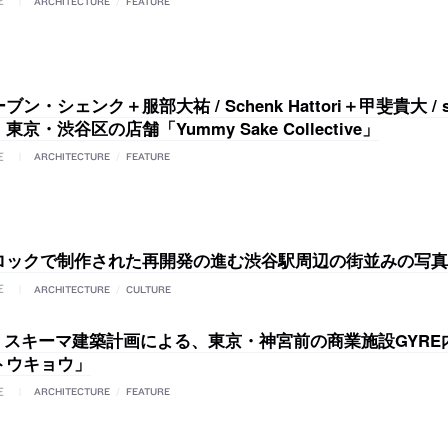
E
ARCHITECTURE
/
FEATURE
ン・シェンク＋服部大祐 / Schenk Hattori＋甲斐貴大 / stu
京・渋谷区の店舗「Yummy Sake Collective」
E
ARCHITECTURE
/
FEATURE
ロックで制作された再開発の進む渋谷駅周辺の街並みの写真
E
ARCHITECTURE
/
CULTURE
/ スキーマ建築計画による、東京・神宮前の商業施設GYRE
トウキョウ」
E
ARCHITECTURE
/
FEATURE