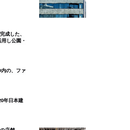
完成した、
を活用し公園・
CO内の、ファ
20年日本建
の店舗