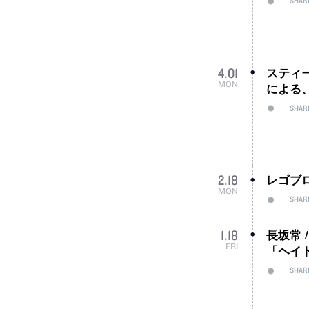
SHAR
スティーブ
4
.
01
MON
による、東
SHAR
レゴブ
2
.
18
MON
SHAR
長坂常 
1
.
18
FRI
「ヘイ
SHAR