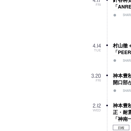
4
.
17
FRI
「ANRE
SHAR
村山徹＋
4
.
14
TUE
「PEE
SHAR
神本豊
3
.
20
FRI
開口部
SHAR
神本豊
2
.
12
WED
正・耐
「神南
日程