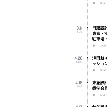
SHAR
日建設
8
.
11
TUE
東京・渋
駐車場
SHAR
澤田航＋
4
.
26
SUN
ッション
SHAR
東急設計
4
.
18
SAT
築学会
SHAR
針谷將