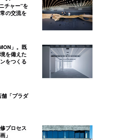
ファニチャー”を
常の交流を
MMON」。既
境を備えた
ンをつくる
店舗「プラダ
修プロセス
画」