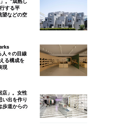
」。“成熟し
雁行する平
眺望などの空
rks
る人々の目線
設える構成を
表現
宿店」。女性
思い出を作り
は歩道からの