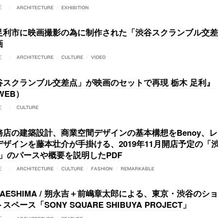
E
ARCHITECTURE
/
EXHIBITION
足利市に映画撮影の為に制作された「渋谷スクランブル交差
画
E
ARCHITECTURE
/
CULTURE
/
VIDEO
谷スクランブル交差点」が映画のセットで再現 栃木 足利』（
WEB）
E
CULTURE
務店の建築設計、商業空間デザインの基本構想をBenoy、
デザインを藤本壮介が手掛ける、2019年11月開店予定の「
O」のパースや概要を説明したPDF
E
ARCHITECTURE
/
CULTURE
/
FASHION
/
REMARKABLE
MAESHIMA / 朔永吉＋前嶋章太郎による、東京・渋谷のシ
ペース「SONY SQUARE SHIBUYA PROJECT」