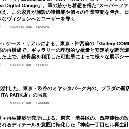
gea Digital Garage」。筆の跡から着想を得た“スーパー
据え、この家具が施設の諸機能や個々の作業空間を包含、日
きなヴィジョンへとユーザーを導く
E
ARCHITECTURE
/
FEATURE
 / ケース・リアルによる、東京・神宮前の「Gallery CO
部の再構成で、ギャラリーの理想的な壁量と安定的な調光環
した上で、鉄骨梁を利用した可動壁によって様々な展示シー
E
ARCHITECTURE
/
FEATURE
が設計した、東京・渋谷のミヤシタパーク内の、プラダの新
HITA PARK店」の写真
E
ARCHITECTURE
/
FASHION
秋＋再生建築研究所による、東京・渋谷区の、既存建物の改
まれるディテールを意匠に転化した「神南一丁目ビル再生計