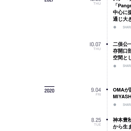
THU
「Pan
中心に
通じ大
SHAR
二俣公一
10
.
07
THU
存開口
空間と
SHAR
OMA
9
.
04
2020
FRI
MIYAS
SHAR
神本豊
8
.
25
TUE
から生