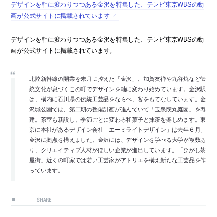
デザインを軸に変わりつつある金沢を特集した、テレビ東京WBSの動
画が公式サイトに掲載されています
デザインを軸に変わりつつある金沢を特集した、テレビ東京WBSの動
画が公式サイトに掲載されています。
北陸新幹線の開業を来月に控えた「金沢」。加賀友禅や九谷焼など伝
統文化が息づくこの町でデザインを軸に変わり始めています。金沢駅
は、構内に石川県の伝統工芸品をならべ、客をもてなしています。金
沢城公園では、第二期の整備計画が進んでいて「玉泉院丸庭園」を再
建。茶室も新設し、季節ごとに変わる和菓子と抹茶を楽しめます。東
京に本社があるデザイン会社「エーミライトデザイン」は去年６月、
金沢に拠点を構えました。金沢には、デザインを学べる大学が複数あ
り、クリエイティブ人材がほしい企業が進出しています。「ひがし茶
屋街」近くの町家では若い工芸家がアトリエを構え新たな工芸品を作
っています。
SHARE