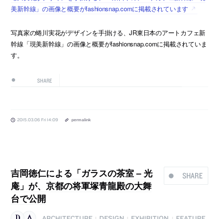
美新幹線」の画像と概要がfashionsnap.comに掲載されています
写真家の蜷川実花がデザインを手掛ける、JR東日本のアートカフェ新
幹線「現美新幹線」の画像と概要がfashionsnap.comに掲載されていま
す。
SHARE
2015.03.06 Fri 14:09
permalink
吉岡徳仁による「ガラスの茶室 – 光
SHARE
庵」が、京都の将軍塚青龍殿の大舞
台で公開
ARCHITECTURE
DESIGN
EXHIBITION
FEATURE
|
|
|