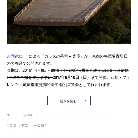
吉岡徳仁
による「ガラスの茶室 – 光庵」が、京都の将軍塚青龍殿
の大舞台で公開されます。
会期は、2015年4月9日～
2016年4月(未定 ※展覧会終了日は３ヶ月前に
HPにて告知を致します)。
2017年9月10日（日）
まで開催。京都・フィ
レンツェ姉妹都市提携50周年 特別展覧会として行われます。
続きを読む
SHARE
京都
茶室
吉岡徳仁