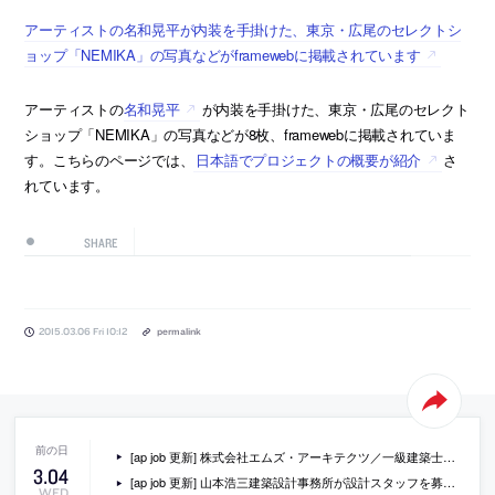
アーティストの名和晃平が内装を手掛けた、東京・広尾のセレクトシ
ョップ「NEMIKA」の写真などがframewebに掲載されています
アーティストの
名和晃平
が内装を手掛けた、東京・広尾のセレクト
ショップ「NEMIKA」の写真などが8枚、framewebに掲載されていま
す。こちらのページでは、
日本語でプロジェクトの概要が紹介
さ
れています。
SHARE
2015.03.06 Fri 10:12
permalink
[ap job 更新] 株式会社エムズ・アーキテクツ／一級建築士事務所が、スタッフを募集中
3
.
04
[ap job 更新] 山本浩三建築設計事務所が設計スタッフを募集中
WED