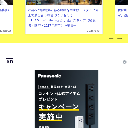
務委託)
社会への影響力のある建築を手掛け、スタッフ同
代官山を
士で助け合う環境づくりも行う
が、設
「E.A.S.T.architects」が、設計スタッフ（経験
者・既卒・2027年新卒）を募集中
26.08.03
2026.07.31