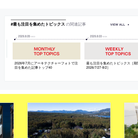
#最も注目を集めたトピックス
の関連記事
VIEW ALL
2026
.
8
.
05
2026
.
8
.
03
WED
MON
2026年7月にアーキテクチャーフォトで注
最も注目を集めたトピックス［期
目を集めた記事トップ40
2026/7/27-8/2］