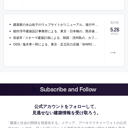
建築家の永山祐子のウェブサイトがリニューアル。進行中のプロジェクトや近作等の写真が閲覧可能に
5
.
26
能作淳平建築設計事務所による、東京・日本橋の、既存倉庫を改修したオフィス「101 BASE」をレポート。建て込んだ中でのカーテンウォールが周辺環境を内部に取り込む
WED
長坂常 / スキーマ建築計画による、韓国・済州島の、カフェ「creamm」。“見えない開発”の中で完成した建築のひとつ
ODS / 鬼木孝一郎による、東京・足立区の店舗「SHIRO ルミネ北千住店」
Subscribe and Follow
公式アカウントをフォローして、
見逃せない建築情報を受け取ろう。
「建築と社会の関係を視覚化する」メディア、アーキテクチャーフォトの公式
アカウントです。
様々な切り口による複眼的視点で建築に関する情報を最速