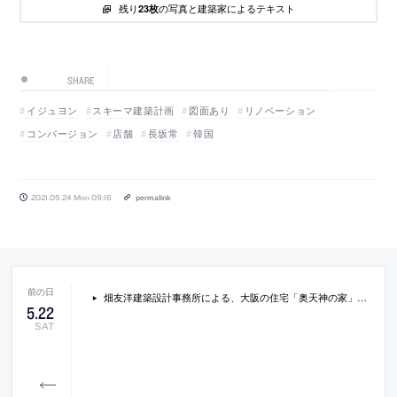
残り
の写真と建築家によるテキスト
23枚
SHARE
イジュヨン
スキーマ建築計画
図面あり
リノベーション
コンバージョン
店舗
長坂常
韓国
2021.05.24 Mon 09:16
permalink
畑友洋建築設計事務所による、大阪の住宅「奥天神の家」の写真
5
.
22
SAT