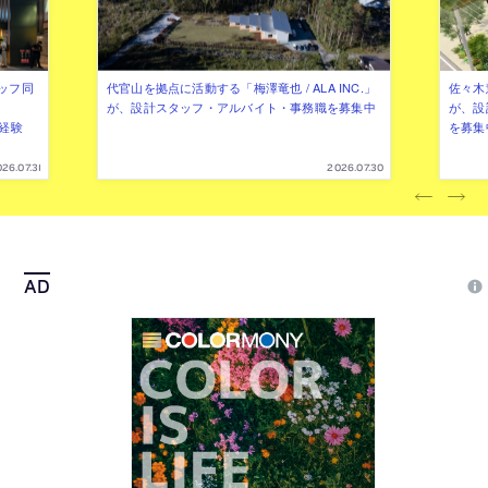
ッフ同
代官山を拠点に活動する「梅澤竜也 / ALA INC.」
佐々木慧
が、設計スタッフ・アルバイト・事務職を募集中
が、設
（経験
を募集
26.07.31
2026.07.30