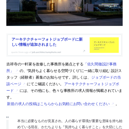
アーキテクチャーフォトジョブボードに新
しい情報が追加されました
job.architecturephoto.net
吉祥寺の一軒家を改修した事務所を拠点とする
「佐久間徹設計事務
所」
の、“気持ちよく暮らせる空間づくり”に一緒に取り組む 設計ス
タッフ（経験者）募集のお知らせです。詳しくは、
ジョブボードの当
該ページ
にてご確認ください。
アーキテクチャーフォトジョブボ
ード
には、その他にも、色々な事務所の求人情報が掲載されていま
す。
新規の求人の投稿はこちらからお気軽にお問い合わせください
。
本当に必要なものが見直され、人の暮らす環境が重要な意味を持ち始
めている現在、かたちよりも『気持ちよく暮らすこと』を大切にした