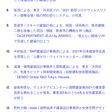
坂茂による、東京・渋谷区での「2021 新型コロナウィルスワク
チン接種会場 / 紙の間仕切りシステム」の写真
長坂常 / スキーマ建築計画による、韓国・済州島の、既存建物
二棟を改修した宿泊・物販・飲食等の機能を持つ施設
「D&DEPARTMENT JEJU by ARARIO」。“見えない開発”の中
で完成した建築のひとつ
中村拓志 / NAP建築設計事務所による、2021年日本建築学会賞
を受賞した「上勝ゼロ・ウェイストセンター」の動画
成瀬・猪熊建築設計事務所と鹿島建設による、東京・大田区
の、先進モビリティ技術開発拠点（自動運転技術開発施設）
「DENSO Global R&D Tokyo, Haneda」
妹島和世が、ヴェネチアビエンナーレ国際建築展2021の審査委
員長を務めることが発表。審査員5名のうち4名を女性建築家ら
が担う
野村大輔 / dada＋徳野由美子建築設計事務所が全体空間デザイ