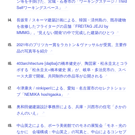
ン等を手掛けた、宮城・石巻市の「ワーキングステージ / Third
Selfワーキングスペース」
長坂常 / スキーマ建築計画による、韓国・済州島の、既存建物
を改修したフライターグの店舗「FREITAG JEJU by
MMMG」。“見えない開発”の中で完成した建築のひとつ
2021年のプリツカー賞をラカトン＆ヴァッサルが受賞。主要作
品の写真等を紹介
403architecture [dajiba]の橋本健史が、陶芸家・松永圭太とコラ
ボする「松永圭太×橋本健史 展」が、岐阜・多治見市の、スペ
ース大原で開催。共同制作の作品等が公開される
今津康夫 / ninkipen!による、愛知・名古屋市のセレクトショッ
プ「NEMIKA hoshigaoka」
奥和田健建築設計事務所による、兵庫・川西市の住宅「さかの
さんのいえ」
中山英之による、ポーラ美術館でのモネの展覧会「モネ－光の
なかに 会場構成：中山英之」の写真と、中山によるコンセプ