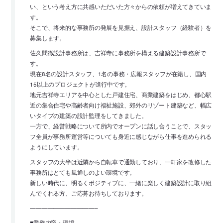
い、という考え方に共感いただいた方々からの依頼が増えてきていま
す。
そこで、将来的な事務所の発展を見据え、設計スタッフ（経験者）を
募集します。
佐久間徹設計事務所は、吉祥寺に事務所を構える建築設計事務所で
す。
現在8名の設計スタッフ、1名の事務・広報スタッフが在籍し、国内
15以上のプロジェクトが進行中です。
地元吉祥寺エリアを中心とした戸建住宅、商業建築をはじめ、都心駅
近の集合住宅や高齢者向け福祉施設、郊外のリゾート建築など、幅広
いタイプの建築の設計監理をしてきました。
一方で、経営戦略について所内でオープンに話し合うことで、スタッ
フ全員が事務所運営等についても身近に感じながら仕事を進められる
ようにしています。
スタッフの大半は近隣から自転車で通勤しており、一軒家を改修した
事務所はとても風通しのよい環境です。
新しい時代に、明るくポジティブに、一緒に楽しく建築設計に取り組
んでくれる方、ご応募お待ちしております。
———————————–
■業務内容・環境