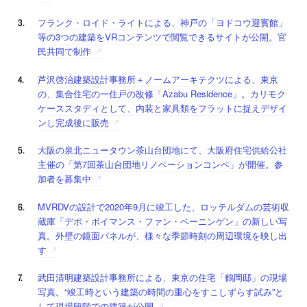
フランク・ロイド・ライトによる、神戸の「ヨドコウ迎賓館」
等の3つの建築をVRコンテンツで閲覧できるサイトが公開。官
民共同で制作
芦沢啓治建築設計事務所＋ノームアーキテクツによる、東京
の、集合住宅の一住戸の改修「Azabu Residence」。カリモク
ケーススタディとして、内装と家具類をフラットに捉えデザイ
ンし完成後に販売
大阪の泉北ニュータウン茶山台団地にて、大阪府住宅供給公社
主催の「第7回茶山台団地リノベーションコンペ」が開催。参
加者を募集中
MVRDVの設計で2020年9月に竣工した、ロッテルダムの芸術収
蔵庫「デポ・ボイマンス・ファン・ベーニンゲン」の新しい写
真。外壁の鏡面パネルが、様々な季節時刻の周辺環境を映し出
す
武田清明建築設計事務所による、東京の住宅「鶴岡邸」の現場
写真。“竣工時という建築の時間の重心をすこしずらす試み”と
して現場段階での建築が公開