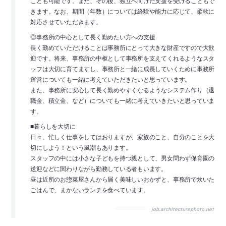
ことも可能です。また、その後、独立へ向けた支援を受けることもで
きます。なお、期間（年数）については経験や能力に応じて、柔軟に
対応させていただきます。
◎事務所の中心として長く勤めたい方への支援
長く勤めていただけることは事務所にとって大きな財産ですので大歓
迎です。将来、事務所の中枢として事務所を支えてくれるようなスタ
ッフは大切に育てますし、事務所と一緒に成長していくために事務所
運営についても一緒に考えていただきたいと思っています。
また、事務所に安心して長く勤めやすくなるようなシステム作り（退
職金、積立金、など）についても一緒に考えていきたいと思っていま
す。
■暮らしを大切に
日々、忙しく仕事をしてはおりますが、家族のこと、自分のことを大
切にしよう！という風潮もあります。
スタッフの中には小さな子どもを持つ親として、男女問わず保育園の
送迎などに関わりながら勤務している者もいます。
昼は近所のお惣菜屋さんから届く美味しいおかずと、事務所で炊いた
ごはんで、まかないランチを食べています。
job.architecturephoto.net