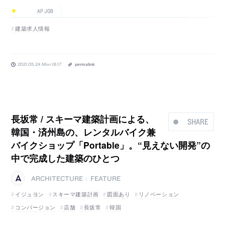
AP JOB
建築求人情報
2021.05.24 Mon 18:17
permalink
長坂常 / スキーマ建築計画による、
SHARE
韓国・済州島の、レンタルバイク兼
バイクショップ「Portable」。“見えない開発”の
中で完成した建築のひとつ
ARCHITECTURE
FEATURE
|
イジュヨン
スキーマ建築計画
図面あり
リノベーション
コンバージョン
店舗
長坂常
韓国