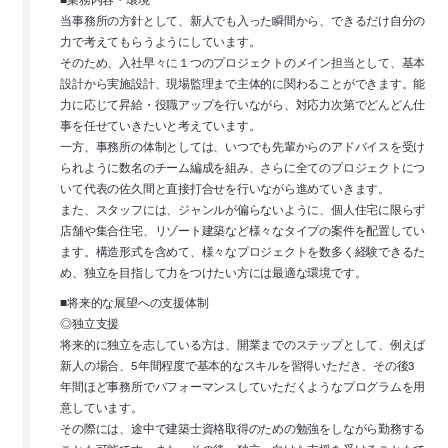
当事務所の方針として、新人でも入った瞬間から、できるだけ自分の
力で考えてもらうようにしています。
そのため、入社早々に１つのプロジェクトのメイン担当として、基本
設計から実施設計、現場監理まで主体的に関わることができます。能
力に応じて昇給・役職アップを行いながら、対応力次第でどんどん仕
事を任せていきたいと考えています。
一方、事務所の体制としては、いつでも先輩からのアドバイスを受け
られように数名のチーム編成を組み、さらに全てのプロジェクトにつ
いて代表の佐久間と直接打合せを行いながら進めていきます。
また、スタッフには、ジャンルが偏らないように、個人住宅に限らず
店舗や集合住宅、リゾート建築など様々なタイプの案件を配置してい
ます。構造形式を含めて、様々なプロジェクトを数多く経験できるた
め、独立を目指して力をつけたい方には最適な環境です。
■将来的な展望への支援体制
◎独立支援
将来的に独立を志している方は、開業までのステップとして、例えば
新人の場合、5年間程度で基本的なスキルを習得いただき、その後3
年間ほど事務所でパフォーマンスしていただくようなプログラムを用
意しています。
その際には、途中で建築士資格取得のための勉強をしながら勤務する