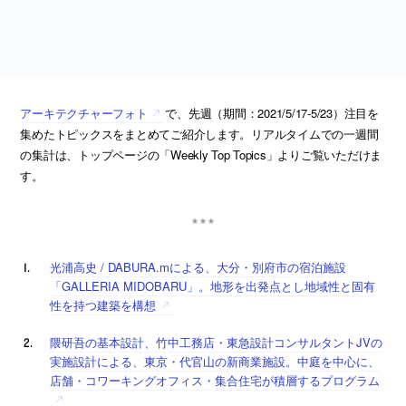
アーキテクチャーフォト
で、先週（期間：2021/5/17-5/23）注目を
集めたトピックスをまとめてご紹介します。リアルタイムでの一週間
の集計は、トップページの「Weekly Top Topics」よりご覧いただけま
す。
光浦高史 / DABURA.mによる、大分・別府市の宿泊施設
「GALLERIA MIDOBARU」。地形を出発点とし地域性と固有
性を持つ建築を構想
隈研吾の基本設計、竹中工務店・東急設計コンサルタントJVの
実施設計による、東京・代官山の新商業施設。中庭を中心に、
店舗・コワーキングオフィス・集合住宅が積層するプログラム