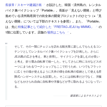
長坂常 / スキーマ建築計画
が設計した、韓国・済州島の、レンタル
バイク兼バイクショップ「Portable」。長坂が「見えない開発」と呼び
進めている済州島塔洞での街全体の開発プロジェクトのひとつ（※「見
えない開発」については下部のテキストを参照）。また、「Portable」
は、先に
特集記事として紹介した「FREITAG JEJU by MMMG」
の
1階に位置しています。店舗の
場所はこちら
。
そして、その一階にチェジュを訪れる観光客に楽しんでもらえるコン
テンツとしてレンタルバイク兼バイクショップを計画した。さらに
JEJU島の広さを考え、車と併用し、サイクリングを楽しむのが良い
と考え、折り畳み自転車で統一した。そしてさらに時にヨガなどスポ
ーツにまつわるワークショップもここで行うため、いつでもフラット
に広くその場が使えるように天井の懐を自転車の収納として使える昇
降式ハンガーシステムを設置した。そこには自転車だけでなく、洋服
などもかけられ自由に自転車や洋服などが手に取れるようになってい
る。
建築家によるテキストより