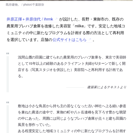
井原正揮＋井原佳代 / ihrmk
が設計した、長野・東御市の、既存の
農業用プレハブ倉庫を改修した美容室「miike」です。安定した地域コ
ミュニティの中に新たなプログラムを計画する際の方法として再利用
を選択しています。店舗の
公式サイトはこちら
。
浅間山麓の田園に建てられた農業用のプレハブ倉庫を、東京で美容師
として15年以上の経験のあるクライアント夫婦がUターンで新しく開
店する（写真スタジオを併設した）美容院へと再利用する計画であ
る。
建築家によるテキストより
敷地は小さな鳥居から持ち主の居なくなった古い神社へ上る細い参道
を兼ねた農道の途中で、東御の町や八ヶ岳連峰を見下ろす豊かな眺望
の中にあった。周囲には同じようなプレハブ倉庫が点々と建ち田園の
風景を形作っていた。
ある程度安定した地域コミュニティの中に新たなプログラムを計画す