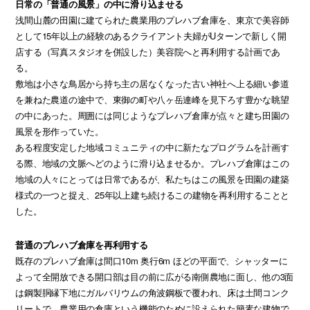
日常の「普通の風景」の中に滑り込ませる
浅間山麓の田園に建てられた農業用のプレハブ倉庫を、東京で美容師
として15年以上の経験のあるクライアント夫婦がUターンで新しく開
店する（写真スタジオを併設した）美容院へと再利用する計画であ
る。
敷地は小さな鳥居から持ち主の居なくなった古い神社へ上る細い参道
を兼ねた農道の途中で、東御の町や八ヶ岳連峰を見下ろす豊かな眺望
の中にあった。周囲には同じようなプレハブ倉庫が点々と建ち田園の
風景を形作っていた。
ある程度安定した地域コミュニティの中に新たなプログラムを計画す
る際、地域の文脈へどのように滑り込ませるか。プレハブ倉庫はこの
地域の人々にとっては日常であるが、私たちはこの風景を田園の建築
様式の一つと捉え、25年以上建ち続けるこの建物を再利用することと
した。
普通のプレハブ倉庫を再利用する
既存のプレハブ倉庫は間口10m 奥行6m ほどの平面で、シャッターに
よって全開放できる開口部は目の前に広がる南側農地に面し、他の3面
は鋼製胴縁下地にガルバリウムの角波鋼板で覆われ、床は土間コンク
リートで、農業用の倉庫という機能のために設えられた簡素な建物で