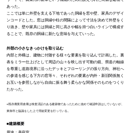
あった。
ここでは単に外壁を支える下地であった胴縁を窓や壁、家具のデザイ
ンコードとした。窓は胴縁や柱の間隔によって寸法を決めて外壁をく
り抜き、壁や家具には胴縁と同じ高さや幅を持つ白いラインで構成す
ることで、既存の胴縁に新たな意味を与えていった。
外部の小さなきっかけを取り込む
内部と外構は、建物に付随する様々な要素を取り込んで計画した。裏
表をミラー仕上げとして周辺の山々を映し出す可動の鏡、県道の軸線
を尊重し道路境界に沿ったデッキとフローリングの張り方向、神社へ
の参道を感じる下方の窓等々、それぞれの要素が内外・新旧関係無く
お互いを参照しながら自由に振る舞う柔らかな関係そのものをつくり
たかった。
※既存農業用倉庫は検査済証のある建築物であったために改めて確認申請はしていないが、
東御市と協議をした上で用途変更を行っている。
■建築概要
用途：美容室