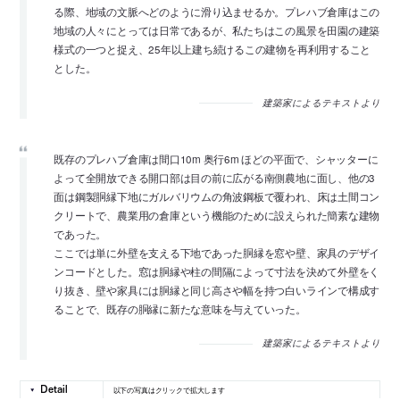
る際、地域の文脈へどのように滑り込ませるか。プレハブ倉庫はこの
地域の人々にとっては日常であるが、私たちはこの風景を田園の建築
様式の一つと捉え、25年以上建ち続けるこの建物を再利用すること
とした。
建築家によるテキストより
既存のプレハブ倉庫は間口10m 奥行6m ほどの平面で、シャッターに
よって全開放できる開口部は目の前に広がる南側農地に面し、他の3
面は鋼製胴縁下地にガルバリウムの角波鋼板で覆われ、床は土間コン
クリートで、農業用の倉庫という機能のために設えられた簡素な建物
であった。
ここでは単に外壁を支える下地であった胴縁を窓や壁、家具のデザイ
ンコードとした。窓は胴縁や柱の間隔によって寸法を決めて外壁をく
り抜き、壁や家具には胴縁と同じ高さや幅を持つ白いラインで構成す
ることで、既存の胴縁に新たな意味を与えていった。
建築家によるテキストより
以下の写真はクリックで拡大します