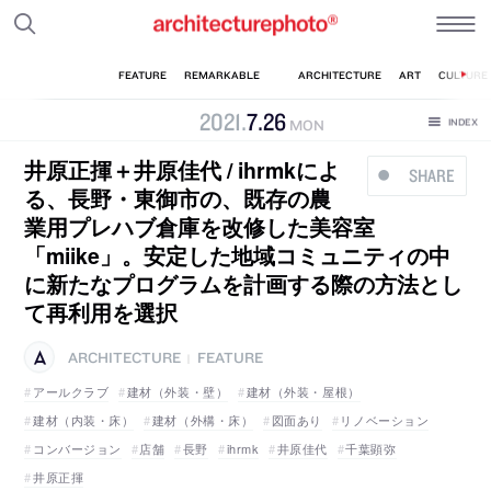
2021
.
7
.
26
MON
井原正揮＋井原佳代 / ihrmkによ
SHARE
る、長野・東御市の、既存の農
業用プレハブ倉庫を改修した美容室
「miike」。安定した地域コミュニティの中
に新たなプログラムを計画する際の方法とし
て再利用を選択
ARCHITECTURE
FEATURE
|
アールクラブ
建材（外装・壁）
建材（外装・屋根）
建材（内装・床）
建材（外構・床）
図面あり
リノベーション
コンバージョン
店舗
長野
ihrmk
井原佳代
千葉顕弥
井原正揮