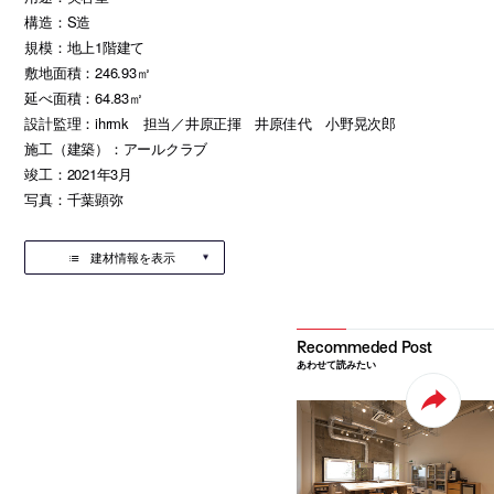
構造：S造
規模：地上1階建て
敷地面積：246.93㎡
延べ面積：64.83㎡
設計監理：ihrmk 担当／井原正揮 井原佳代 小野晃次郎
施工（建築）：アールクラブ
竣工：2021年3月
写真：千葉顕弥
建材情報を表示
あわせて読みたい