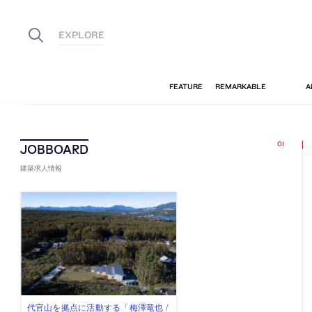
建築求人情報
古民家を軸に全国で“価値循環の仕組
リノベる株式会社が、設計パートナ
社会への影響力のある建築を手掛
代官山を拠点に活動する「梅澤竜也 /
住宅や共同住宅などを手掛け、“合理