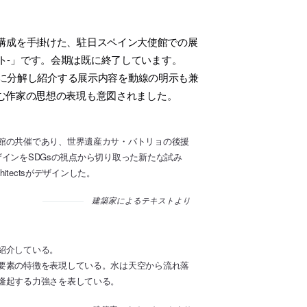
構成を手掛けた、駐日スペイン大使館での展
ヒント-」です。会期は既に終了しています。
素に分解し紹介する展示内容を動線の明示も兼
む作家の思想の表現も意図されました。
館の共催であり、世界遺産カサ・バトリョの後援
デザインをSDGsの視点から切り取った新たな試み
tectsがデザインした。
建築家によるテキストより
紹介している。
要素の特徴を表現している。水は天空から流れ落
隆起する力強さを表している。