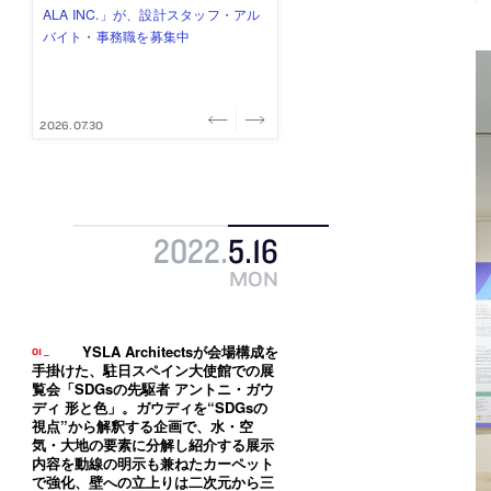
み”を作り、リモートワーク主体の働
ー (業務委託) を募集中
け、スタッフ同士で助け合う環境づ
ALA INC.」が、設計スタッフ・アル
的でシンプルなデザイン”を志向する
き方を実践する「株式会社つぎと」
くりも行う「E.A.S.T.architects」
バイト・事務職を募集中
「PANDA：山本浩三建築設計事務
が、設計スタッフ（経験者・既卒）
が、設計スタッフ（経験者・既卒・
所」が、設計スタッフ（経験者・既
を募集中
2027年新卒）を募集中
卒・2027年新卒）を募集中
2026.08.03
2026.08.03
2026.07.31
2026.07.30
2026.07.29
2022
.
5
.
16
MON
YSLA Architectsが会場構成を
手掛けた、駐日スペイン大使館での展
覧会「SDGsの先駆者 アントニ・ガウ
ディ 形と色」。ガウディを“SDGsの
視点”から解釈する企画で、水・空
気・大地の要素に分解し紹介する展示
内容を動線の明示も兼ねたカーペット
で強化、壁への立上りは二次元から三