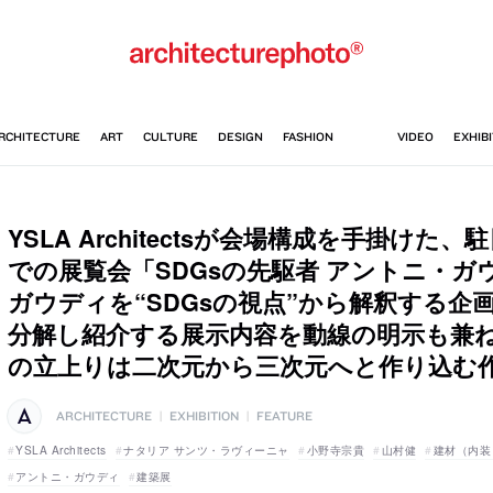
YSLA Architectsが会場構成を手掛けた
での展覧会「SDGsの先駆者 アントニ・ガ
ガウディを“SDGsの視点”から解釈する企
分解し紹介する展示内容を動線の明示も兼
の立上りは二次元から三次元へと作り込む
ARCHITECTURE
|
EXHIBITION
|
FEATURE
YSLA Architects
ナタリア サンツ・ラヴィーニャ
小野寺宗貴
山村健
建材（内装
アントニ・ガウディ
建築展