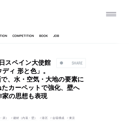
、駐日スペイン大使館
SHARE
ウディ 形と色」。
画で、水・空気・大地の要素に
ねたカーペットで強化、壁へ
作家の思想も表現
・床）
建材（内装・壁）
港区
会場構成
東京