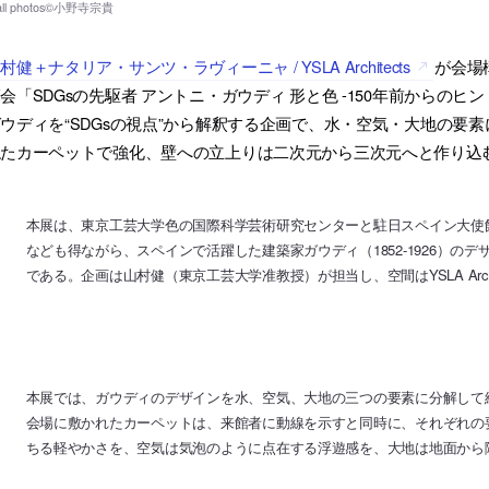
村健＋ナタリア・サンツ・ラヴィーニャ / YSLA Architects
が会場
会「SDGsの先駆者 アントニ・ガウディ 形と色 -150年前からの
ウディを“SDGsの視点”から解釈する企画で、水・空気・大地の要
ねたカーペットで強化、壁への立上りは二次元から三次元へと作り込
本展は、東京工芸大学色の国際科学芸術研究センターと駐日スペイン大使
なども得ながら、スペインで活躍した建築家ガウディ（1852-1926）の
である。企画は山村健（東京工芸大学准教授）が担当し、空間はYSLA Archi
本展では、ガウディのデザインを水、空気、大地の三つの要素に分解して
会場に敷かれたカーペットは、来館者に動線を示すと同時に、それぞれの
ちる軽やかさを、空気は気泡のように点在する浮遊感を、大地は地面から