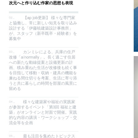
次元へと作り込む作家の思想も表現
【ap job更新】 様々な専門家
と協働し、常に新しい知見を取り込み
設計する「伊藤暁建築設計事務所」
が、スタッフ（新卒既卒・経験者）を
募集中
カンミレによる、兵庫の住戸
改修「a/normally」。長く過ごす住居
への新たな動線提案と設備更新の計
画、積み重ねた生活が改修後も続く事
を目指して移動・収納・建具の機能を
兼ねる間仕切りを考案、生活に寄り添
うと共に暮らしの時間を部屋の風景に
留める
様々な建築家や福祉の実践家
が参加するイベント「第3回 福祉と建
築」がオンラインと対面で開催。実践
的な内容の講演・ワークショップ・交
流会等を企画
最も注目を集めたトピックス