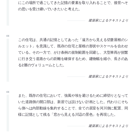
にこの場所で過ごしてきた記憶の要素を取り入れることで、後世へそ
の思いを受け継いでいきたいと考えた。
建築家によるテキストより
この住宅は、共通の記憶としてあった「遠方から見える切妻屋根のシ
ルエット」を意識して、既存の住宅と屋根の形状やスケールを合わせ
ている。その一方で、がけ条例の規制範囲を回避し、大型車両が頻繁
に行き交う道路からの距離を確保するため、建物幅を縮小、長さのあ
る2層のヴォリュームとした。
建築家によるテキストより
また、既存の住宅において、強風や埃を避けるために締切りとなって
いた道路側の開口部は、新居では設けない計画とした。代わりにそち
ら側へは内部動線を集約することで、全ての居室を河川側に配置、同
様に記憶として残る「窓から見える川辺の景色」を再現した。
建築家によるテキストより