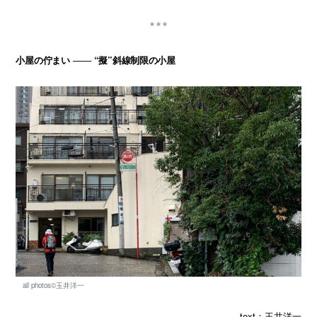
小屋の佇まい ─── “擬”斜線制限の小屋
text：玉井洋一