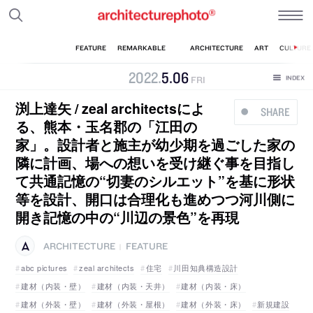
2022
.
5
.
06
FRI
渕上達矢 / zeal architectsによ
SHARE
る、熊本・玉名郡の「江田の
家」。設計者と施主が幼少期を過ごした家の
隣に計画、場への想いを受け継ぐ事を目指し
て共通記憶の“切妻のシルエット”を基に形状
等を設計、開口は合理化も進めつつ河川側に
開き記憶の中の“川辺の景色”を再現
ARCHITECTURE
FEATURE
|
abc pictures
zeal architects
住宅
川田知典構造設計
建材（内装・壁）
建材（内装・天井）
建材（内装・床）
建材（外装・壁）
建材（外装・屋根）
建材（外装・床）
新規建設