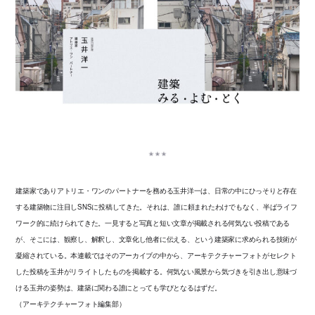
建築家でありアトリエ・ワンのパートナーを務める玉井洋一は、日常の中にひっそりと存在
する建築物に注目しSNSに投稿してきた。それは、誰に頼まれたわけでもなく、半ばライフ
ワーク的に続けられてきた。一見すると写真と短い文章が掲載される何気ない投稿である
が、そこには、観察し、解釈し、文章化し他者に伝える、という建築家に求められる技術が
凝縮されている。本連載ではそのアーカイブの中から、アーキテクチャーフォトがセレクト
した投稿を玉井がリライトしたものを掲載する。何気ない風景から気づきを引き出し意味づ
ける玉井の姿勢は、建築に関わる誰にとっても学びとなるはずだ。
（アーキテクチャーフォト編集部）