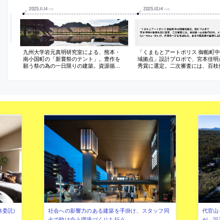
2025
.
11
.
14
2025
.
10
.
14
FRI
TUE
九州大学岩元真明研究室による、熊本・
「くまもとアートポリス 御船町
南小国町の「新嘗祭のテント」。豊作を
域拠点」設計プロポで、宮本佳明
願う祭の為の一日限りの建築。資源循環
秀賞に選定。二次審査には、百枝
と再利用の徹底を求め、“製材所から借り
根製作所JV、メグロ建築研究所、S
た角材”を主要材とし“木材用クランプ”で
Hima・Dix JV、芦澤竜一が名を
結合して膜屋根を張る建築を考案。釘打
各者の提案書の画像も公開
も不要で安全かつ短期間での施工と解体
も実現
務委託)
社会への影響力のある建築を手掛け、スタッフ同
代官山を
士で助け合う環境づくりも行う
が、設