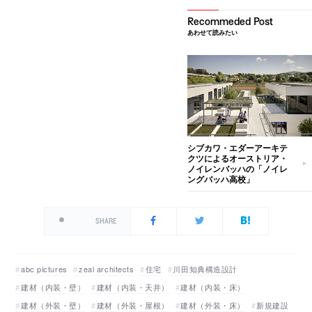
あわせて読みたい
シブカワ・エダーアーキテ
クツによるオーストリア・
ノイレンバッハの「ノイレ
ングバッハ高校」
SHARE
abc pictures
zeal architects
住宅
川田知典構造設計
建材（内装・壁）
建材（内装・天井）
建材（内装・床）
建材（外装・壁）
建材（外装・屋根）
建材（外装・床）
新規建設