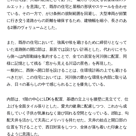
ルエット」を意識して、既存の住宅と屋根の形状やスケールを合わせ
ている。その一方で、がけ条例の規制範囲を回避し、大型車両が頻繁
に行き交う道路からの距離を確保するため、建物幅を縮小、長さのあ
る2層のヴォリュームとした。
また、既存の住宅において、強風や埃を避けるために締切りとなって
いた道路側の開口部は、新居では設けない計画とした。代わりにそち
ら側へは内部動線を集約することで、全ての居室を河川側に配置、同
様に記憶として残る「窓から見える川辺の景色」を再現した。
一般的に、西側へ開口部を設けることは、住環境計画の上でも避ける
べきだが、この住宅においては、河川側の豊かな環境を内部に取り込
み、日々の暮らしの中で感じられることを優先している。
内部は、1階の中心にLDKを配置、基礎の立上りを腰壁に見立てて、仕
上げを全面タイル張りとした。愛犬の健康に配慮しつつ、これから成
長していく子供が気兼ねなく遊び回れる空間となっている。2階は、勾
配天井を活かして天高にメリハリを持たせた。天井の始点と開口部の
位置を下げることで、西日対策をしつつ、全体が落ち着いた印象とな
るように意識した。