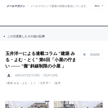
／
メールマガジンで最新の情報を配信しています。
メールマガジン
More
この日更新したその他の記事
玉井洋一による連載コラム “建築 み
SHARE
る・よむ・とく” 第6回「小屋の佇ま
い ─── “擬”斜線制限の小屋 」
ARCHITECTURE
FEATURE
|
建築 みる・よむ・とく
玉井洋一
論考