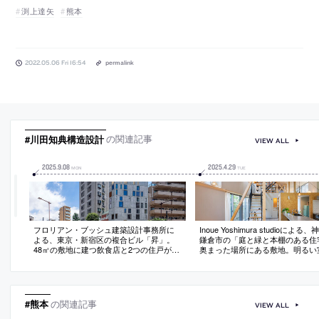
渕上達矢
熊本
2022.05.06 Fri 16:54
permalink
#川田知典構造設計
の関連記事
VIEW ALL
2025
.
9
.
08
2025
.
4
.
29
MON
TUE
フロリアン・ブッシュ建築設計事務所に
Inoue Yoshimura studioによる
よる、東京・新宿区の複合ビル「昇」。
鎌倉市の「庭と緑と本棚のある住
48㎡の敷地に建つ飲食店と2つの住戸が入
奥まった場所にある敷地。明るい
る建築。“垂直方向の可能性”を探求し、コ
出られる庭の要望に対し、内外を
アを設けずに平面外縁部の上下左右に“階
て“庭”の様になる計画を志向。上
段を巡らせる”構成を考案。与件の拮抗か
ち上げLDKを1.5層の空間として
ら生まれた“多価性”のある外観も特徴とす
口部から光風が入り視線も外に抜
る
況を創出
#熊本
の関連記事
VIEW ALL