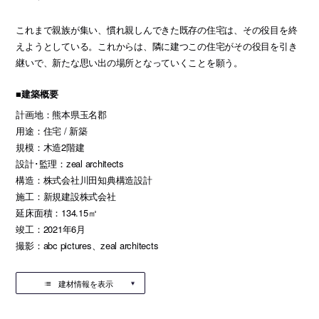
これまで親族が集い、慣れ親しんできた既存の住宅は、その役目を終
えようとしている。これからは、隣に建つこの住宅がその役目を引き
継いで、新たな思い出の場所となっていくことを願う。
■建築概要
計画地：熊本県玉名郡
用途：住宅 / 新築
規模：木造2階建
設計･監理：zeal architects
構造：株式会社川田知典構造設計
施工：新規建設株式会社
延床面積：134.15㎡
竣工：2021年6月
撮影：abc pictures、zeal architects
建材情報を表示