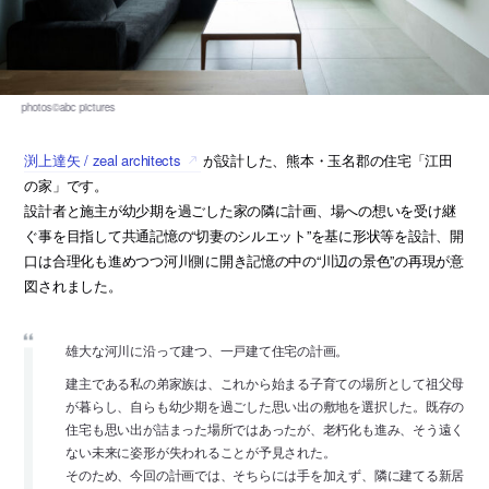
渕上達矢 / zeal architects
が設計した、熊本・玉名郡の住宅「江田
の家」です。
設計者と施主が幼少期を過ごした家の隣に計画、場への想いを受け継
ぐ事を目指して共通記憶の“切妻のシルエット”を基に形状等を設計、開
口は合理化も進めつつ河川側に開き記憶の中の“川辺の景色”の再現が意
図されました。
雄大な河川に沿って建つ、一戸建て住宅の計画。
建主である私の弟家族は、これから始まる子育ての場所として祖父母
が暮らし、自らも幼少期を過ごした思い出の敷地を選択した。既存の
住宅も思い出が詰まった場所ではあったが、老朽化も進み、そう遠く
ない未来に姿形が失われることが予見された。
そのため、今回の計画では、そちらには手を加えず、隣に建てる新居