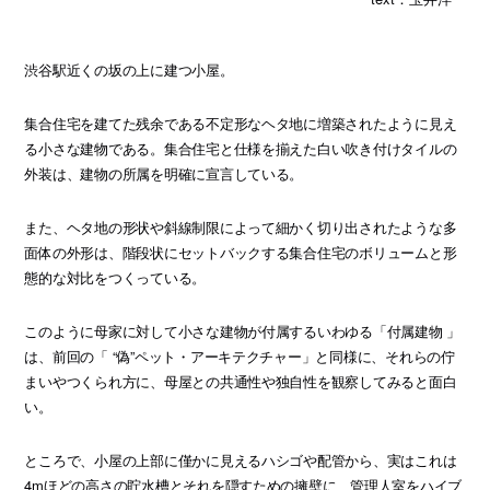
渋谷駅近くの坂の上に建つ小屋。
集合住宅を建てた残余である不定形なヘタ地に増築されたように見え
る小さな建物である。集合住宅と仕様を揃えた白い吹き付けタイルの
外装は、建物の所属を明確に宣言している。
また、ヘタ地の形状や斜線制限によって細かく切り出されたような多
面体の外形は、階段状にセットバックする集合住宅のボリュームと形
態的な対比をつくっている。
このように母家に対して小さな建物が付属するいわゆる「付属建物 」
は、前回の「 “偽”ペット・アーキテクチャー」と同様に、それらの佇
まいやつくられ方に、母屋との共通性や独自性を観察してみると面白
い。
ところで、小屋の上部に僅かに見えるハシゴや配管から、実はこれは
4mほどの高さの貯水槽とそれを隠すための擁壁に、管理人室をハイブ