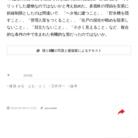
リッドした建物なのではないかと考え始めた。多面体の理由を安易に
斜線制限としたのは間違いで、「ヘタ地に建つこと」、「貯水槽を隠
すこと」、「管理人室をつくること」、「住戸の採光や眺めを阻害し
ないこと」、「目立たないこと」、「小さく見えること」など、複合
的な条件の中で生まれた有機的な形だったのではないか。
残り
の写真と建築家によるテキスト
2枚
SHARE
建築 みる・よむ・とく
玉井洋一
論考
2022.05.06 Fri 17:22
permalink