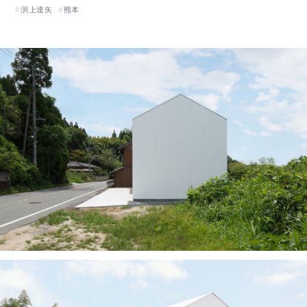
渕上達矢
熊本