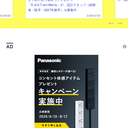
「E.A.S.T.architects」が、設計スタッフ（経験
者・既卒・2027年新卒）を募集中
26.08.03
2026.07.31