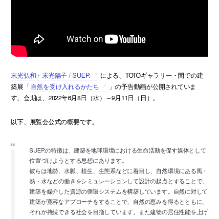
末光弘和＋末光陽子 / SUEP.
による、TOTOギャラリー・間での建
築展「
自然を受け入れるかたち
」の予告動画が公開されていま
す。会期は、2022年6月8日（水）～9月11日（日）。
以下、展覧会公式の概要です。
SUEP.の特徴は、建築を地球環境における生命活動を促す媒体として
位置づけようとする思想にあります。
彼らは地勢、水脈、植生、生態系などに着目し、自然環境にある風・
熱・水などの働きをシミュレーションして設計の起点とすることで、
建築を媒介した資源の循環システムを構築しています。自然に対して
建築が寛容なアプローチをすることで、自然の恵みを得るとともに、
それが持続できる社会を目指しています。また建物の居住性能を上げ