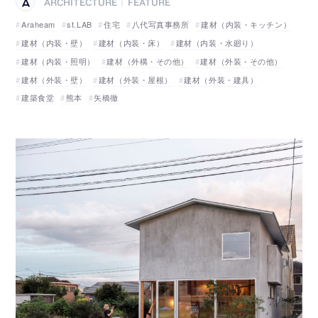
ARCHITECTURE
FEATURE
|
Araheam
st.LAB
住宅
八代写真事務所
建材（内装・キッチン）
建材（内装・壁）
建材（内装・床）
建材（内装・水廻り）
建材（内装・照明）
建材（外構・その他）
建材（外装・その他）
建材（外装・壁）
建材（外装・屋根）
建材（外装・建具）
建築食堂
熊本
矢橋徹