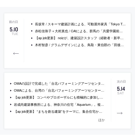
長坂常 / スキーマ建築計画による、可動屋外家具「Tokyo Torch Parkのためのベンチ / テーブル / スツール」。東京駅近くの屋外広場の為に計画、隣接ビルの工事で敷地内の仮囲いが移動し続ける条件に管理者がハンドリフターで移動可能なように設計、コンクリート製脚部は重さがあり安定感にも寄与
5
.
10
赤松佳珠子＋大村真也 / CAtによる、群馬の「共愛学園前橋国際大学5号館」。教育や運営の向上の為に学習・交流・事務の一体化を担う施設、地域と大学の結節点として人々を繋ぐ事も目指して全方向に開いた建築を志向、様々な用途の場を緩やかに繋いで空間をアクティビティで満たす
TUE
【ap job更新】 noizが、建築設計スタッフ（経験者・新卒既卒）を募集中
木村智彦 / グラムデザインによる、鳥取・東伯郡の「田後のアトリエ住居」。長閑な環境に建つ作家夫婦の為の住宅で、長い時間を掛け育っていく“素”の状態の建築を求めて素直な形・簡素な素材・素地仕上げの建築を志向、加えて大屋根と大気積居間が安心感と求心力を生み出す
OMAの設計で完成した「台北パフォーミングアーツセンター」の動画
5
.
14
OMAによる、台湾の「台北パフォーミングアーツセンター」。約14年の歳月を経て完成した舞台芸術の為の施設、中央のキューブに球や直方体の形をした3つの劇場が差し込まれた構成を特徴とし、全体を貫く“パブリック・ループ”が市民を内部に招き入れ様々な体験を提供
SAT
【ap job更新】 コンペやプロポーザルにも積極的に参加し、幅広く施設の設計に取り組む「株式会社 佐野建築研究所」が、設計スタッフ（新卒既卒・経験者）を募集中
岩成尚建築事務所による、神奈川の住宅「Aquarium」。複層が成立条件の都市住居の計画、窮屈でない大らかさを求めて“水族館の水槽”の状態に注目し多様な場が区切りなく繋がる空間を構想、水面に近づくほど明るくなる様に地上から離れるほど開かれる建築
【ap job更新】 “まちを創る建築”をテーマに、集合住宅から大規模開発までを手掛ける「SKM設計計画事務所」が、設計スタッフ・技術パート・学生アルバイトを募集中
ほか