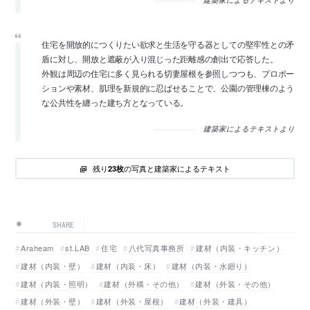
建築家によるテキストより
住宅を開放的につくりたい欲求と生活を守る器としての堅牢性との矛
盾に対し、開放と遮蔽が入り混じった距離感の創出で応答した。
外観は周辺の住宅に多く見られる切妻屋根を参照しつつも、プロポー
ションや素材、肌理を新規的に忍ばせることで、公園の管理棟のよう
な公共性を纏った建ち方となっている。
建築家によるテキストより
残り
の写真と建築家によるテキスト
23枚
SHARE
Araheam
st.LAB
住宅
八代写真事務所
建材（内装・キッチン）
建材（内装・壁）
建材（内装・床）
建材（内装・水廻り）
建材（内装・照明）
建材（外構・その他）
建材（外装・その他）
建材（外装・壁）
建材（外装・屋根）
建材（外装・建具）