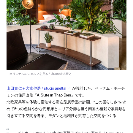
山田貴仁＋犬童伸浩 / studio anettai
が設計した、ベトナム・ホーチ
ミンの住戸改修「A Suite in Thao Dien」です。
北欧家具等を体験し宿泊する滞在型展示室の計画、“この国らしさ”を求
めて5つの色鮮やかな円形床とエリア分節も担う南国の植栽で家具類を
引き立てる空間を考案、モダンと地域性が共存した空間をつくる
ベトナム・ホーチミン市内の高層アパートの一室のリノベーション。