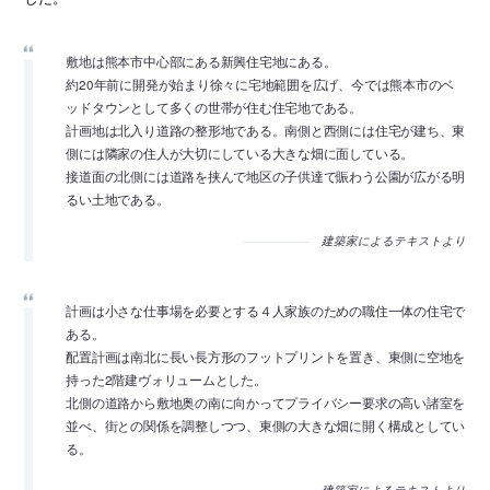
敷地は熊本市中心部にある新興住宅地にある。
約20年前に開発が始まり徐々に宅地範囲を広げ、今では熊本市のベ
ッドタウンとして多くの世帯が住む住宅地である。
計画地は北入り道路の整形地である。南側と西側には住宅が建ち、東
側には隣家の住人が大切にしている大きな畑に面している。
接道面の北側には道路を挟んで地区の子供達で賑わう公園が広がる明
るい土地である。
建築家によるテキストより
計画は小さな仕事場を必要とする４人家族のための職住一体の住宅で
ある。
配置計画は南北に長い長方形のフットプリントを置き、東側に空地を
持った2階建ヴォリュームとした。
北側の道路から敷地奥の南に向かってプライバシー要求の高い諸室を
並べ、街との関係を調整しつつ、東側の大きな畑に開く構成としてい
る。