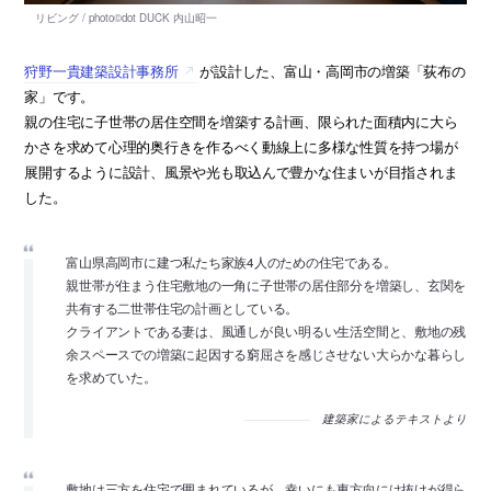
狩野一貴建築設計事務所
が設計した、富山・高岡市の増築「荻布の
家」です。
親の住宅に子世帯の居住空間を増築する計画、限られた面積内に大ら
かさを求めて心理的奥行きを作るべく動線上に多様な性質を持つ場が
展開するように設計、風景や光も取込んで豊かな住まいが目指されま
した。
富山県高岡市に建つ私たち家族4人のための住宅である。
親世帯が住まう住宅敷地の一角に子世帯の居住部分を増築し、玄関を
共有する二世帯住宅の計画としている。
クライアントである妻は、風通しが良い明るい生活空間と、敷地の残
余スペースでの増築に起因する窮屈さを感じさせない大らかな暮らし
を求めていた。
建築家によるテキストより
敷地は三方を住宅で囲まれているが、幸いにも東方向には抜けが得ら