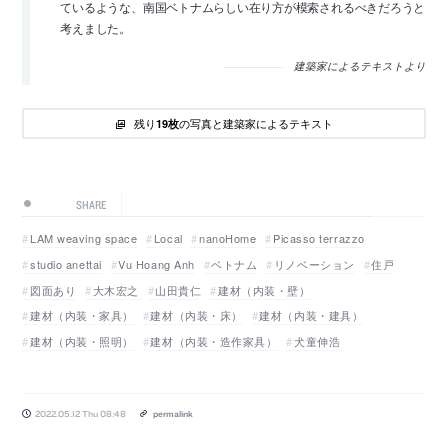
ているような、南国ベトナムらしい在り方が模索されるべきだろうと
考えました。
建築家によるテキストより
残り
の写真と建築家によるテキスト
19枚
SHARE
LAM weaving space
Local
nanoHome
Picasso terrazzo
studio anettai
Vu Hoang Anh
ベトナム
リノベーション
住戸
図面あり
大木宏之
山田貴仁
建材（内装・壁）
建材（内装・家具）
建材（内装・床）
建材（内装・建具）
建材（内装・照明）
建材（内装・造作家具）
犬童伸浩
2022.05.12 Thu 08:48
permalink