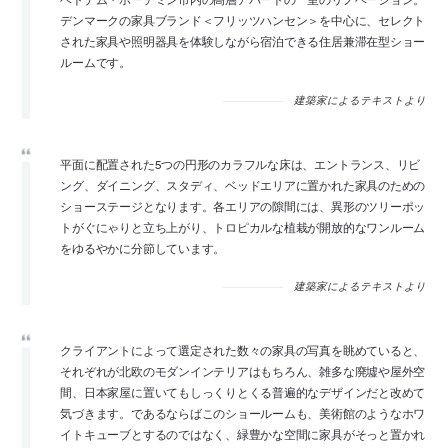
デンマークの家具ブランド＜フリッツハンセン＞を中心に、セレクト
された家具や照明器具を体験しながら宿泊できる住居兼滞在型ショー
ルームです。
建築家によるテキストより
平面に配置された5つの円形のカラフルな床は、エントランス、リビ
ング、ダイニング、スタディ、ベッドエリアに置かれた家具のための
ショーステージとなります。各エリアの隙間には、異形のツリーポッ
トがぐにゃりと立ち上がり、トロピカルな植栽が開放的なワンルーム
をゆるやかに分節しています。
建築家によるテキストより
クライアントによって選定された数々の家具の写真を眺めていると、
それぞれが北欧のモダンインテリアはもちろん、雑多な廃墟や屋外空
間、日本家屋に置いてもしっくりとくる普遍的なデザインだと改めて
気づきます。であるならばこのショールームも、美術館のようなホワ
イトキューブとするのではなく、緑豊かな空間に家具がそっと置かれ