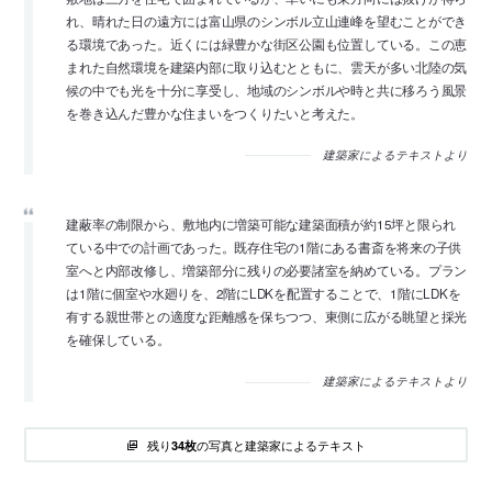
れ、晴れた日の遠方には富山県のシンボル立山連峰を望むことができ
る環境であった。近くには緑豊かな街区公園も位置している。この恵
まれた自然環境を建築内部に取り込むとともに、雲天が多い北陸の気
候の中でも光を十分に享受し、地域のシンボルや時と共に移ろう風景
を巻き込んだ豊かな住まいをつくりたいと考えた。
建築家によるテキストより
建蔽率の制限から、敷地内に増築可能な建築面積が約15坪と限られ
ている中での計画であった。既存住宅の1階にある書斎を将来の子供
室へと内部改修し、増築部分に残りの必要諸室を納めている。プラン
は1階に個室や水廻りを、2階にLDKを配置することで、1階にLDKを
有する親世帯との適度な距離感を保ちつつ、東側に広がる眺望と採光
を確保している。
建築家によるテキストより
残り
の写真と建築家によるテキスト
34枚