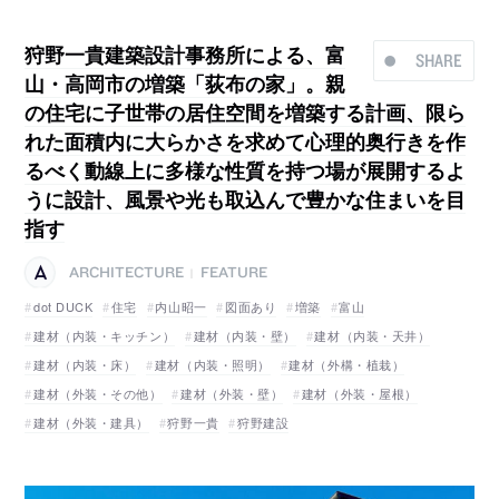
狩野一貴建築設計事務所による、富
SHARE
山・高岡市の増築「荻布の家」。親
の住宅に子世帯の居住空間を増築する計画、限ら
れた面積内に大らかさを求めて心理的奥行きを作
るべく動線上に多様な性質を持つ場が展開するよ
うに設計、風景や光も取込んで豊かな住まいを目
指す
ARCHITECTURE
FEATURE
|
dot DUCK
住宅
内山昭一
図面あり
増築
富山
建材（内装・キッチン）
建材（内装・壁）
建材（内装・天井）
建材（内装・床）
建材（内装・照明）
建材（外構・植栽）
建材（外装・その他）
建材（外装・壁）
建材（外装・屋根）
建材（外装・建具）
狩野一貴
狩野建設