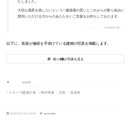
たしました。
大切な風景を残したいという一建築家の思いとこれからの取り組みに
賛同いただける方からのあたたかいご支援をお待ちしております。
readyfor.jp
以下に、長坂が修繕を手掛けている建物の写真を掲載します。
残り
の写真を見る
4枚
SHARE
スキーマ建築計画
保存関連
広島
長坂常
2022.05.12 Thu 16:04
permalink