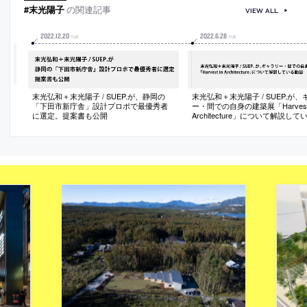
#末光陽子
の関連記事
VIEW ALL
2022
.
12
.
20
2022
.
6
.
28
TUE
TUE
末光弘和＋末光陽子 / SUEP.が、静岡の
末光弘和＋末光陽子 / SUEP.が
「下田市新庁舎」設計プロポで最優秀者
ー・間での自身の建築展「Harvest 
に選定。提案書も公開
Architecture」について解説し