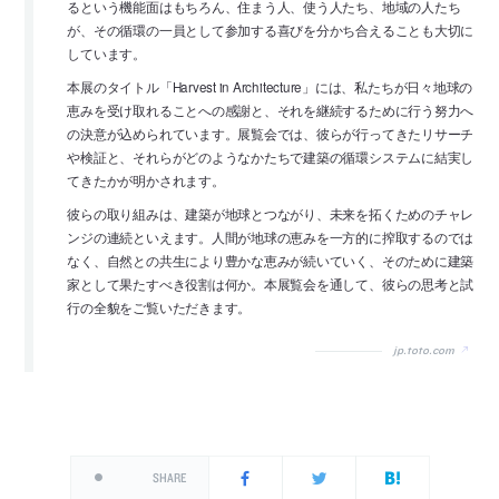
るという機能面はもちろん、住まう人、使う人たち、地域の人たち
が、その循環の一員として参加する喜びを分かち合えることも大切に
しています。
本展のタイトル「Harvest in Architecture」には、私たちが日々地球の
恵みを受け取れることへの感謝と、それを継続するために行う努力へ
の決意が込められています。展覧会では、彼らが行ってきたリサーチ
や検証と、それらがどのようなかたちで建築の循環システムに結実し
てきたかが明かされます。
彼らの取り組みは、建築が地球とつながり、未来を拓くためのチャレ
ンジの連続といえます。人間が地球の恵みを一方的に搾取するのでは
なく、自然との共生により豊かな恵みが続いていく、そのために建築
家として果たすべき役割は何か。本展覧会を通して、彼らの思考と試
行の全貌をご覧いただきます。
jp.toto.com
SHARE