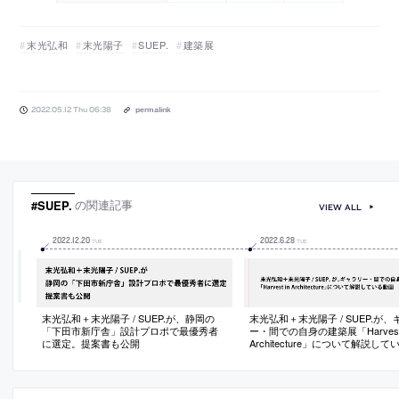
末光弘和
末光陽子
SUEP.
建築展
2022.05.12 Thu 06:38
permalink
#SUEP.
の関連記事
VIEW ALL
2022
.
12
.
20
2022
.
6
.
28
TUE
TUE
末光弘和＋末光陽子 / SUEP.が、静岡の
末光弘和＋末光陽子 / SUEP.が
「下田市新庁舎」設計プロポで最優秀者
ー・間での自身の建築展「Harvest 
に選定。提案書も公開
Architecture」について解説し