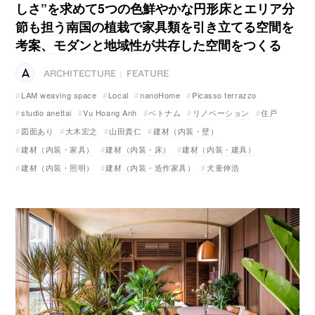
しさ”を求めて5つの色鮮やかな円形床とエリア分
節も担う南国の植栽で家具類を引き立てる空間を
考案、モダンと地域性が共存した空間をつくる
ARCHITECTURE
FEATURE
|
LAM weaving space
Local
nanoHome
Picasso terrazzo
studio anettai
Vu Hoang Anh
ベトナム
リノベーション
住戸
図面あり
大木宏之
山田貴仁
建材（内装・壁）
建材（内装・家具）
建材（内装・床）
建材（内装・建具）
建材（内装・照明）
建材（内装・造作家具）
犬童伸浩