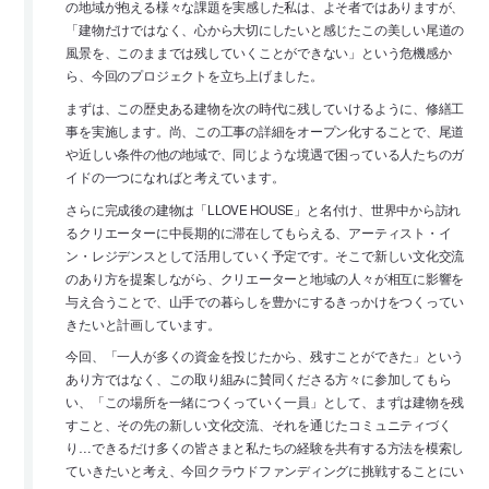
の地域が抱える様々な課題を実感した私は、よそ者ではありますが、
「建物だけではなく、心から大切にしたいと感じたこの美しい尾道の
風景を、このままでは残していくことができない」という危機感か
ら、今回のプロジェクトを立ち上げました。
まずは、この歴史ある建物を次の時代に残していけるように、修繕工
事を実施します。尚、この工事の詳細をオープン化することで、尾道
や近しい条件の他の地域で、同じような境遇で困っている人たちのガ
イドの一つになればと考えています。
さらに完成後の建物は「LLOVE HOUSE」と名付け、世界中から訪れ
るクリエーターに中長期的に滞在してもらえる、アーティスト・イ
ン・レジデンスとして活用していく予定です。そこで新しい文化交流
のあり方を提案しながら、クリエーターと地域の人々が相互に影響を
与え合うことで、山手での暮らしを豊かにするきっかけをつくってい
きたいと計画しています。
今回、「一人が多くの資金を投じたから、残すことができた」という
あり方ではなく、この取り組みに賛同くださる方々に参加してもら
い、「この場所を一緒につくっていく一員」として、まずは建物を残
すこと、その先の新しい文化交流、それを通じたコミュニティづく
り…できるだけ多くの皆さまと私たちの経験を共有する方法を模索し
ていきたいと考え、今回クラウドファンディングに挑戦することにい