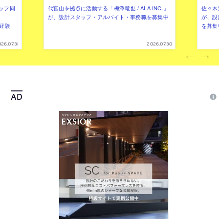
ッフ同
代官山を拠点に活動する「梅澤竜也 / ALA INC.」
佐々木慧
が、設計スタッフ・アルバイト・事務職を募集中
が、設
（経験
を募集
26.07.31
2026.07.30