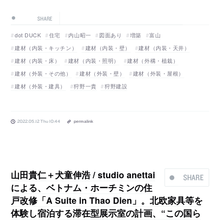
SHARE
dot DUCK
住宅
内山昭一
図面あり
増築
富山
建材（内装・キッチン）
建材（内装・壁）
建材（内装・天井）
建材（内装・床）
建材（内装・照明）
建材（外構・植栽）
建材（外装・その他）
建材（外装・壁）
建材（外装・屋根）
建材（外装・建具）
狩野一貴
狩野建設
2022.05.12 Thu 10:44
permalink
山田貴仁＋犬童伸浩 / studio anettai
SHARE
による、ベトナム・ホーチミンの住
戸改修「A Suite in Thao Dien」。北欧家具等を
体験し宿泊する滞在型展示室の計画、“この国ら