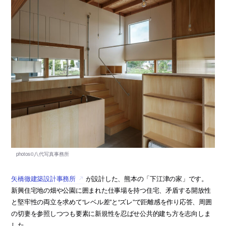
矢橋徹建築設計事務所
が設計した、熊本の「下江津の家」です。
新興住宅地の畑や公園に囲まれた仕事場を持つ住宅、矛盾する開放性
と堅牢性の両立を求めて“レベル差”と“ズレ”で距離感を作り応答、周囲
の切妻を参照しつつも要素に新規性を忍ばせ公共的建ち方を志向しま
した。