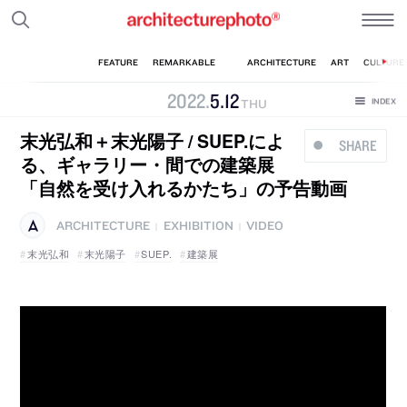
2022
.
5
.
12
THU
末光弘和＋末光陽子 / SUEP.によ
SHARE
る、ギャラリー・間での建築展
「自然を受け入れるかたち」の予告動画
ARCHITECTURE
EXHIBITION
VIDEO
|
|
末光弘和
末光陽子
SUEP.
建築展