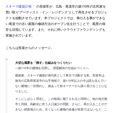
スキーマ建築計画
の長坂常が、広島・尾道市の築110年の古民家を
買い取り“アーティスト・イン・レジデンス”として再生させるプロジェ
クトを始動させています。本プロジェクトでは、車の入る事ができな
い尾道での古い家屋の修繕方法のオープン化を行うことで、風景の保
存も目指しています。また、それに伴いクラウドファウンディングも
実施されています。
こちらは長坂からのメッセージ。
大切な風景を「残す」仕組みをつくりたい
―築110年の建物を活用し、課題解決の仕組みづくりへ
建築家、スキーマ建築計画代表として東京で活動する私、長坂常は、
旅先の広島県尾道市の山手地域で、築110年以上の今は誰も住んでい
ない建物に一目惚れし、縁あって前オーナーから譲り受けることにな
りました。
そこにしばらく滞在し、この地域に魅了されると同時に、他の地方都
市と同様、高齢化に伴う人口減少の問題、さらに、車が入ることので
きない斜面地のため、古くなった建物の改修が容易ではないなど、こ