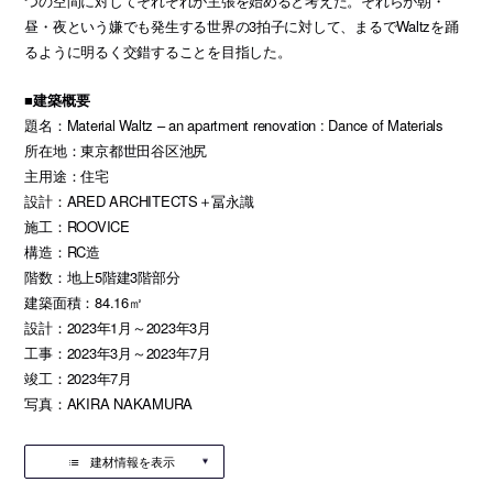
つの空間に対してそれぞれが主張を始めると考えた。それらが朝・
昼・夜という嫌でも発生する世界の3拍子に対して、まるでWaltzを踊
るように明るく交錯することを目指した。
■建築概要
題名：Material Waltz – an apartment renovation : Dance of Materials
所在地：東京都世田谷区池尻
主用途：住宅
設計：ARED ARCHITECTS＋冨永識
施工：ROOVICE
構造：RC造
階数：地上5階建3階部分
建築面積：84.16㎡
設計：2023年1月～2023年3月
工事：2023年3月～2023年7月
竣工：2023年7月
写真：AKIRA NAKAMURA
建材情報を表示