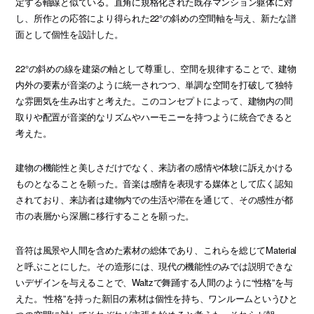
定する軸線と似ている。直角に規格化された既存マンション躯体に対
し、所作との応答により得られた22°の斜めの空間軸を与え、新たな譜
面として個性を設計した。
22°の斜めの線を建築の軸として尊重し、空間を規律することで、建物
内外の要素が音楽のように統一されつつ、単調な空間を打破して独特
な雰囲気を生み出すと考えた。このコンセプトによって、建物内の間
取りや配置が音楽的なリズムやハーモニーを持つように統合できると
考えた。
建物の機能性と美しさだけでなく、来訪者の感情や体験に訴えかける
ものとなることを願った。音楽は感情を表現する媒体として広く認知
されており、来訪者は建物内での生活や滞在を通じて、その感性が都
市の表層から深層に移行することを願った。
音符は風景や人間を含めた素材の総体であり、これらを総じてMaterial
と呼ぶことにした。その造形には、現代の機能性のみでは説明できな
いデザインを与えることで、Waltzで舞踊する人間のように“性格”を与
えた。“性格”を持った新旧の素材は個性を持ち、ワンルームというひと