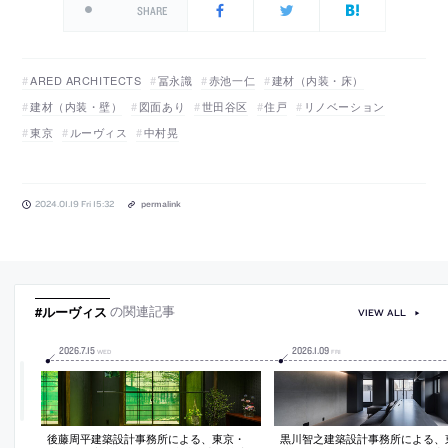
SHARE
ARED ARCHITECTS
冨永識
赤池一仁
建材（内装・床）
建材（内装・壁）
図面あり
世田谷区
住戸
リノベーション
東京
ルーヴィス
中村晃
2024.01.19 Fri 15:32
permalink
#ルーヴィス
の関連記事
VIEW ALL
2026
.
7
.
15
2026
.
1
.
09
WED
FRI
後藤周平建築設計事務所による、東京・
黒川智之建築設計事務所による、