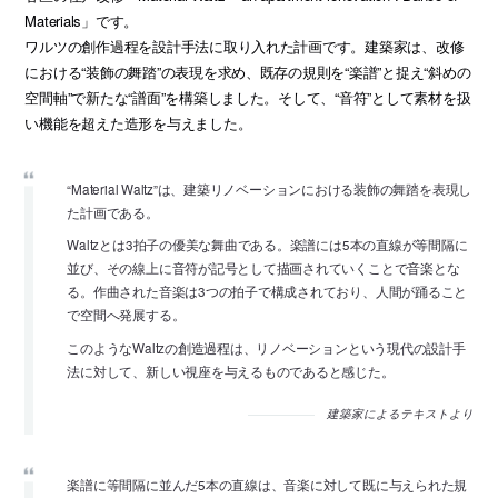
Materials」です。
ワルツの創作過程を設計手法に取り入れた計画です。建築家は、改修
における“装飾の舞踏”の表現を求め、既存の規則を“楽譜”と捉え“斜めの
空間軸”で新たな“譜面”を構築しました。そして、“音符”として素材を扱
い機能を超えた造形を与えました。
“Material Waltz”は、建築リノベーションにおける装飾の舞踏を表現し
た計画である。
Waltzとは3拍子の優美な舞曲である。楽譜には5本の直線が等間隔に
並び、その線上に音符が記号として描画されていくことで音楽とな
る。作曲された音楽は3つの拍子で構成されており、人間が踊ること
で空間へ発展する。
このようなWaltzの創造過程は、リノベーションという現代の設計手
法に対して、新しい視座を与えるものであると感じた。
建築家によるテキストより
楽譜に等間隔に並んだ5本の直線は、音楽に対して既に与えられた規