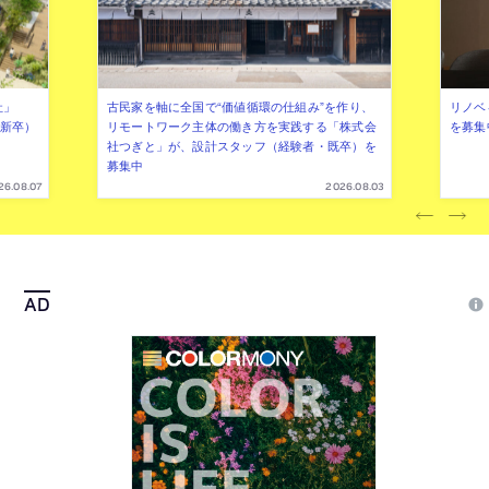
社」
古民家を軸に全国で“価値循環の仕組み”を作り、
リノベ
年新卒）
リモートワーク主体の働き方を実践する「株式会
を募集
社つぎと」が、設計スタッフ（経験者・既卒）を
募集中
26.08.07
2026.08.03