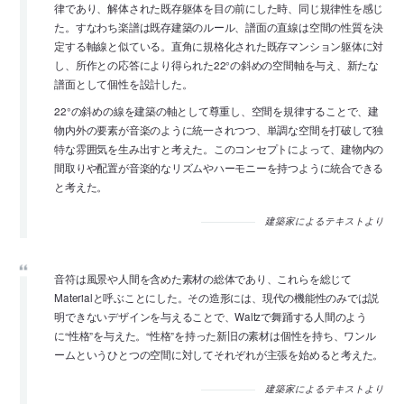
律であり、解体された既存躯体を目の前にした時、同じ規律性を感じ
た。すなわち楽譜は既存建築のルール、譜面の直線は空間の性質を決
定する軸線と似ている。直角に規格化された既存マンション躯体に対
し、所作との応答により得られた22°の斜めの空間軸を与え、新たな
譜面として個性を設計した。
22°の斜めの線を建築の軸として尊重し、空間を規律することで、建
物内外の要素が音楽のように統一されつつ、単調な空間を打破して独
特な雰囲気を生み出すと考えた。このコンセプトによって、建物内の
間取りや配置が音楽的なリズムやハーモニーを持つように統合できる
と考えた。
建築家によるテキストより
音符は風景や人間を含めた素材の総体であり、これらを総じて
Materialと呼ぶことにした。その造形には、現代の機能性のみでは説
明できないデザインを与えることで、Waltzで舞踊する人間のよう
に“性格”を与えた。“性格”を持った新旧の素材は個性を持ち、ワンル
ームというひとつの空間に対してそれぞれが主張を始めると考えた。
建築家によるテキストより