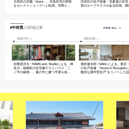
大田区の店舗「loose」。木造住宅の和室
渋谷区の住戸改修「北参道の住宅
をセレクトショップへと転用。空間と庭
型のルーフテラスのある区画。開
の“街への開放”も意図し、掃出し窓を出入
快適さの享受を求め、既存個室の
口として道路から庭を通り抜ける50mのア
り払って“外へ視線が抜ける大ら
プローチを整備。新旧要素と環境を呼応
間”を創出。スケールの大きな二
させて“場所の固有性”も創り出す
家具を用いて暮らしの場の“緩や
節”も行う
#中村晃
の関連記事
VIEW ALL
2026
.
7
.
27
2025
.
8
.
26
MON
TUE
伯耆原洋太 / HAMS and, Studioによる、神
酒井健太郎 / SAKe.による、東
奈川・箱根町の住宅兼ゲストハウス「二
の住戸改修「House in Ryougok
ノ平の縁側」。森の中に建つ平屋を改
般的な都市型住戸”をリノベした
修。中央に居間がある“求心性の高い”既存
邸。“広がり”を知覚できる場を求
の構成に着目し、内外を繋ぐと共に回遊
風等の外の様子を感受できる“気
を促す“円環状の縁側”を新設する計画を考
道”のある空間を志向。リビング
案。床を土間に変えた“外部的な内部”も内
配置して両端の開口を斜めに結ぶ
と外の新たな関係に寄与
考案