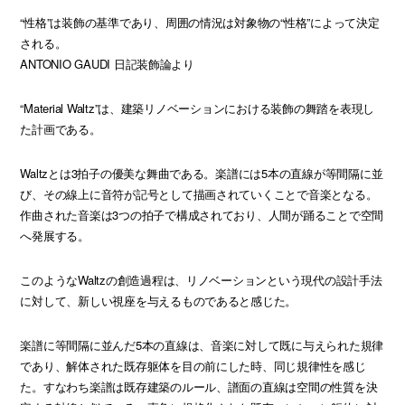
“性格”は装飾の基準であり、周囲の情況は対象物の“性格”によって決定
される。
ANTONIO GAUDI 日記装飾論より
“Material Waltz”は、建築リノベーションにおける装飾の舞踏を表現し
た計画である。
Waltzとは3拍子の優美な舞曲である。楽譜には5本の直線が等間隔に並
び、その線上に音符が記号として描画されていくことで音楽となる。
作曲された音楽は3つの拍子で構成されており、人間が踊ることで空間
へ発展する。
このようなWaltzの創造過程は、リノベーションという現代の設計手法
に対して、新しい視座を与えるものであると感じた。
楽譜に等間隔に並んだ5本の直線は、音楽に対して既に与えられた規律
であり、解体された既存躯体を目の前にした時、同じ規律性を感じ
た。すなわち楽譜は既存建築のルール、譜面の直線は空間の性質を決