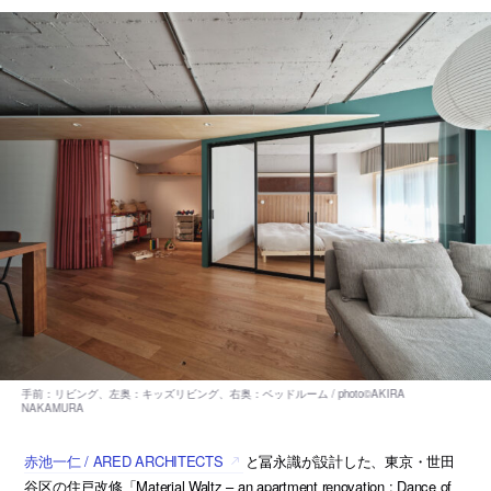
赤池一仁 / ARED ARCHITECTS
と冨永識が設計した、東京・世田
谷区の住戸改修「Material Waltz – an apartment renovation : Dance of