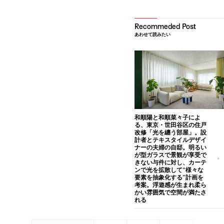
あわせて読みたい
和順陽と和順菜々子によ
る、東京・世田谷区の住戸
改修「光を纏う部屋」。設
計者とテキスタイルデザイ
ナーの夫婦の自邸。明るい
が型ガラスで景観が享受で
きない与件に対し、カーテ
ンで光を拡散して“様々な
要素を抽象化する”計画を
考案。浮遊感が生まれ柔ら
かい雰囲気で空間が満たさ
れる