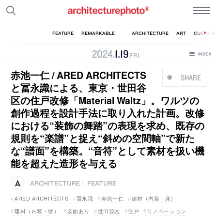
2024
.
1
.
19
FRI
赤池一仁 / ARED ARCHITECTS
SHARE
と冨永識による、東京・世田谷
区の住戸改修「Material Waltz」。ワルツの
創作過程を設計手法に取り入れた計画。改修
における“装飾の舞踏”の表現を求め、既存の
規則を“楽譜”と捉え“斜めの空間軸”で新た
な“譜面”を構築。“音符”として素材を扱い機
能を超えた造形を与える
ARCHITECTURE
FEATURE
|
ARED ARCHITECTS
冨永識
赤池一仁
建材（内装・床）
建材（内装・壁）
図面あり
世田谷区
住戸
リノベーション