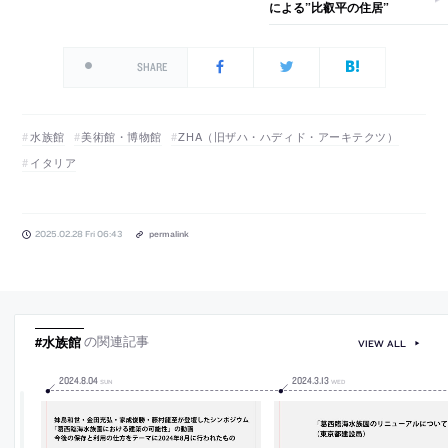
による”比叡平の住居”
SHARE
水族館
美術館・博物館
ZHA（旧ザハ・ハディド・アーキテクツ）
イタリア
2025.02.28 Fri 06:43
permalink
#水族館
の関連記事
VIEW ALL
2024
.
8
.
04
2024
.
3
.
13
SUN
WED