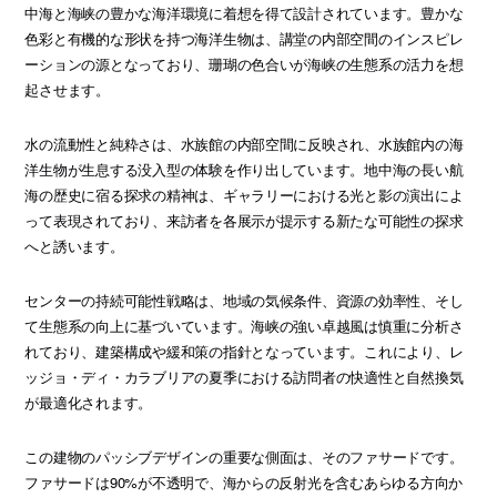
中海と海峡の豊かな海洋環境に着想を得て設計されています。豊かな
色彩と有機的な形状を持つ海洋生物は、講堂の内部空間のインスピレ
ーションの源となっており、珊瑚の色合いが海峡の生態系の活力を想
起させます。
水の流動性と純粋さは、水族館の内部空間に反映され、水族館内の海
洋生物が生息する没入型の体験を作り出しています。地中海の長い航
海の歴史に宿る探求の精神は、ギャラリーにおける光と影の演出によ
って表現されており、来訪者を各展示が提示する新たな可能性の探求
へと誘います。
センターの持続可能性戦略は、地域の気候条件、資源の効率性、そし
て生態系の向上に基づいています。海峡の強い卓越風は慎重に分析さ
れており、建築構成や緩和策の指針となっています。これにより、レ
ッジョ・ディ・カラブリアの夏季における訪問者の快適性と自然換気
が最適化されます。
この建物のパッシブデザインの重要な側面は、そのファサードです。
ファサードは90%が不透明で、海からの反射光を含むあらゆる方向か