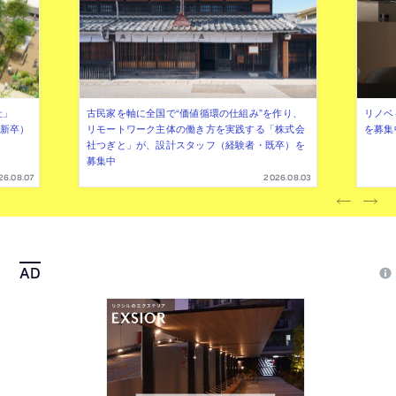
社」
古民家を軸に全国で“価値循環の仕組み”を作り、
リノベ
年新卒）
リモートワーク主体の働き方を実践する「株式会
を募集
社つぎと」が、設計スタッフ（経験者・既卒）を
募集中
26.08.07
2026.08.03