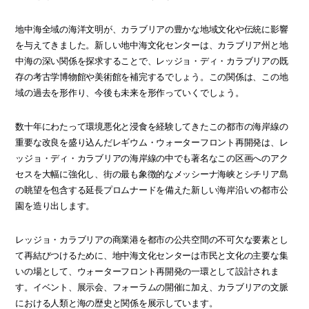
地中海全域の海洋文明が、カラブリアの豊かな地域文化や伝統に影響
を与えてきました。新しい地中海文化センターは、カラブリア州と地
中海の深い関係を探求することで、レッジョ・ディ・カラブリアの既
存の考古学博物館や美術館を補完するでしょう。この関係は、この地
域の過去を形作り、今後も未来を形作っていくでしょう。
数十年にわたって環境悪化と浸食を経験してきたこの都市の海岸線の
重要な改良を盛り込んだレギウム・ウォーターフロント再開発は、レ
ッジョ・ディ・カラブリアの海岸線の中でも著名なこの区画へのアク
セスを大幅に強化し、街の最も象徴的なメッシーナ海峡とシチリア島
の眺望を包含する延長プロムナードを備えた新しい海岸沿いの都市公
園を造り出します。
レッジョ・カラブリアの商業港を都市の公共空間の不可欠な要素とし
て再結びつけるために、地中海文化センターは市民と文化の主要な集
いの場として、ウォーターフロント再開発の一環として設計されま
す。イベント、展示会、フォーラムの開催に加え、カラブリアの文脈
における人類と海の歴史と関係を展示しています。