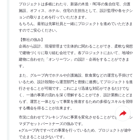
プロジェクトは多岐にわたり、新築の木造・RC等の集合住宅、介護
施設、オフィス、ホテル、住宅の主担当として、設計監理や各セクシ
ョンの取りまとめを行っていただきます。
もちろん、最初は先輩社員と一緒にプロジェクトを進めていただきま
すのでご安心ください。
【弊社の強み】
企画から設計、現場管理まで主体的に関わることができ、柔軟な発想
で建物づくりに取り組む会社です。各プロジェクトにおいて、地域や
建物に合わせた「オンリーワン」の設計・企画をすることができま
す。
また、グループ内でホテルや介護施設、飲食業などの運営も手掛けて
いるため、設計段階から運営部門と密接に連携してプロジェクトを進
行させることが可能です。これにより迅速な対応ができるだけでな
く、一連の事業の流れを深く理解することができ、設計業務にとどま
らず、運営と一体となって事業を推進するための多様なスキルを習得
する機会を得ることが出来ます。
市況に合わせてフレキシブルに事業を変化させることができるのもシ
マダアセットパートナーズの強みです。
※グループ内ですべての事業を行っているため、プロジェクトが途中
で止まることは少ないです。