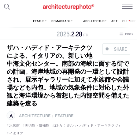
2025
.
2
.
28
FRI
ザハ・ハディド・アーキテクツ
SHARE
による、イタリアの、新しい地
中海文化センター。南部の海峡に面する街で
の計画。海岸地域の再開発の一環として設計
され、展示ギャラリーに加えて水族館や会議
場なども内包。地域の気象条件に対応した外
観と海洋環境から着想した内部空間を備えた
建築を造る
ARCHITECTURE
FEATURE
|
水族館
美術館・博物館
ZHA（旧ザハ・ハディド・アーキテクツ）
イタリア