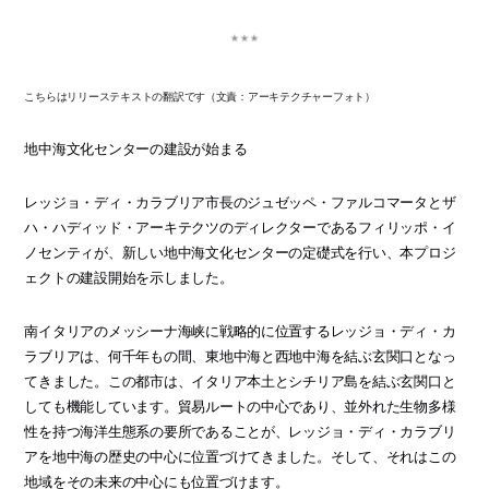
こちらはリリーステキストの翻訳です（文責：アーキテクチャーフォト）
地中海文化センターの建設が始まる
レッジョ・ディ・カラブリア市長のジュゼッペ・ファルコマータとザ
ハ・ハディッド・アーキテクツのディレクターであるフィリッポ・イ
ノセンティが、新しい地中海文化センターの定礎式を行い、本プロジ
ェクトの建設開始を示しました。
南イタリアのメッシーナ海峡に戦略的に位置するレッジョ・ディ・カ
ラブリアは、何千年もの間、東地中海と西地中海を結ぶ玄関口となっ
てきました。この都市は、イタリア本土とシチリア島を結ぶ玄関口と
しても機能しています。貿易ルートの中心であり、並外れた生物多様
性を持つ海洋生態系の要所であることが、レッジョ・ディ・カラブリ
アを地中海の歴史の中心に位置づけてきました。そして、それはこの
地域をその未来の中心にも位置づけます。