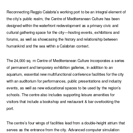
Reconnecting Reggio Calabria’s working port to be an integral element of
the city’s public realm, the Centre of Mediterranean Culture has been
designed within the waterfront redevelopment as a primary civic and
cultural gathering space for the city—hosting events, exhibitions and
forums, as well as showcasing the history and relationship between
humankind and the sea within a Calabrian context.
The 24,000 sq. m Centre of Mediterranean Culture incorporates a series
of permanent and temporary exhibition galleries, in addition to an
aquarium, essential new multifunctional conference facilities for the city
with an auditorium for performances, public presentations and industry
events, as well as new educational spaces to be used by the region’s
schools. The centre also includes supporting leisure amenities for
visitors that include a bookshop and restaurant & bar overlooking the
port.
The centre’s four wings of facilities lead from a double-height atrium that
serves as the entrance from the city. Advanced computer simulation