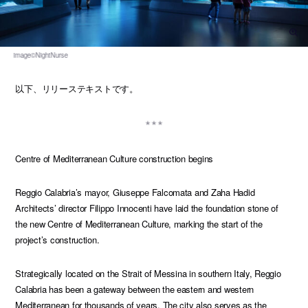
以下、リリーステキストです。
Centre of Mediterranean Culture construction begins
Reggio Calabria’s mayor, Giuseppe Falcomata and Zaha Hadid
Architects’ director Filippo Innocenti have laid the foundation stone of
the new Centre of Mediterranean Culture, marking the start of the
project’s construction.
Strategically located on the Strait of Messina in southern Italy, Reggio
Calabria has been a gateway between the eastern and western
Mediterranean for thousands of years. The city also serves as the