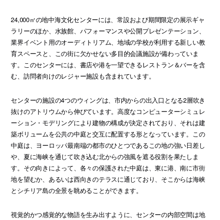
24,000㎡の地中海文化センターには、常設および期間限定の展示ギャ
ラリーのほか、水族館、パフォーマンスや公開プレゼンテーション、
業界イベント用のオーディトリアム、地域の学校が利用する新しい教
育スペースと、この街に欠かせない多目的会議施設が備わっていま
す。このセンターには、書店や港を一望できるレストラン＆バーを含
む、訪問者向けのレジャー施設も含まれています。
センターの施設の4つのウィングは、市内からの出入口となる2層吹き
抜けのアトリウムから伸びています。高度なコンピューターシミュレ
ーション・モデリングにより建物の構成が決定されており、それは建
築ボリュームを公共の中庭と交互に配置する形となっています。この
中庭は、ヨーロッパ最南端の都市のひとつであるこの地の強い日差し
や、夏に海峡を通じて吹き込む北からの強風を遮る役割を果たしま
す。その向きによって、各々の保護された中庭は、東に港、南に市街
地を望むか、あるいは西向きのテラスに通じており、そこからは海峡
とシチリア島の全景を眺めることができます。
視覚的かつ感覚的な物語を生み出すように、センターの内部空間は地