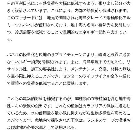
らの直射日光による熱負荷を大幅に低減するよう、張り出し部分が大
きく設計されています。これにより、内部の熱負荷が低減されます。
このファサードには、地元で調達された海洋グレードの陽極酸化アル
ミニウムパネルが使用されており、地中海の名高い自然光を反射しつ
つ、冷房需要を低減することで長期的なエネルギー節約を支えてい
る。
パネルの軽量化と現地のサプライチェーンにより、輸送と設置に必要
なエネルギー消費が削減されます。また、海洋環境下での耐久性、リ
サイクル性、加工の容易性により、メンテナンス、交換、材料の無駄
を最小限に抑えることができ、センターのライフサイクル全体を通じ
て環境への負荷を低減することに貢献します。
これらの建築的対策を補完するのが、60種類の在来植物を含む地中海
性マキの景観の創出です。これらの植物はカラブリアの気候に適応し
ているため、水の使用量を最小限に抑えながら生物多様性を高めるこ
とができます。敷地内で採取された雨水は、ランドスケープの灌漑お
よび建物の必要水源として活用される。