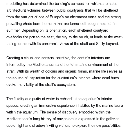
modelling has determined the building’s composition which alternates
architectural volumes between public courtyards that will be sheltered
from the sunlight of one of Europe’s southernmost cities and the strong
prevailing winds from the north that are funnelled through the strait in
summer. Depending on its orientation, each sheltered courtyard
overlooks the port to the east, the city to the south, or leads to the west-
facing terrace with its panoramic views of the strait and Sicily beyond.
Creating a visual and sensory narrative, the centre’s interiors are
informed by the Mediterranean and the rich marine environment of the
strait. With its wealth of colours and organic forms, marine life serves as
the source of inspiration for the auditorium’s interiors where coral hues
evoke the vitality of the strait’s ecosystem.
The fluidity and purity of water is echoed in the aquarium’s interior
spaces, creating an immersive experience inhabited by the marine fauna
within the aquarium. The sense of discovery embodied within the
Mediterranean’s long history of navigators is expressed in the galleries’
use of light and shadow, inviting visitors to explore the new possibilities