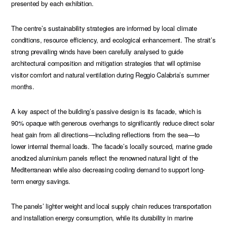
presented by each exhibition.
The centre’s sustainability strategies are informed by local climate
conditions, resource efficiency, and ecological enhancement. The strait’s
strong prevailing winds have been carefully analysed to guide
architectural composition and mitigation strategies that will optimise
visitor comfort and natural ventilation during Reggio Calabria’s summer
months.
A key aspect of the building’s passive design is its facade, which is
90% opaque with generous overhangs to significantly reduce direct solar
heat gain from all directions—including reflections from the sea—to
lower internal thermal loads. The facade’s locally sourced, marine grade
anodized aluminium panels reflect the renowned natural light of the
Mediterranean while also decreasing cooling demand to support long-
term energy savings.
The panels’ lighter weight and local supply chain reduces transportation
and installation energy consumption, while its durability in marine