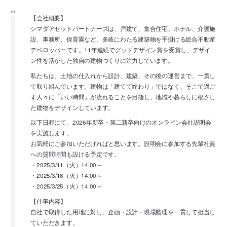
【会社概要】
シマダアセットパートナーズは、戸建て、集合住宅、ホテル、介護施
設、事務所、保育園など、多岐にわたる建築物を手掛ける総合不動産
デベロッパーです。11年連続でグッドデザイン賞を受賞し、デザイ
ン性を活かした独自の建物づくりに注力しています。
私たちは、土地の仕入れから設計、建築、その後の運営まで、一貫し
て取り組んでいます。建物は「建てて終わり」ではなく、そこで過ご
す人々に「いい時間」が流れることを目指し、地域や暮らしに根ざし
た建物をデザインしています。
以下日程にて、2026年新卒・第二新卒向けのオンライン会社説明会
を実施します。
お気軽にご参加いただければと思います。説明会に参加する先輩社員
への質問時間も設ける予定です。
・2025/3/11（火）14:00～
・2025/3/18（火）14:00～
・2025/3/25（火）14:00～
【仕事内容】
自社で取得した用地に対し、企画・設計・現場監理を一貫して担当し
ていただきます。