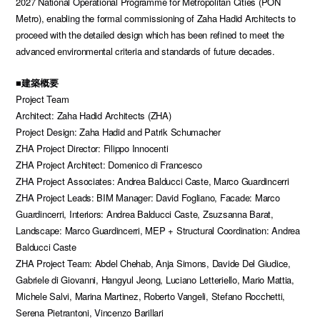
2027 National Operational Programme for Metropolitan Cities (PON
Metro), enabling the formal commissioning of Zaha Hadid Architects to
proceed with the detailed design which has been refined to meet the
advanced environmental criteria and standards of future decades.
■建築概要
Project Team
Architect: Zaha Hadid Architects (ZHA)
Project Design: Zaha Hadid and Patrik Schumacher
ZHA Project Director: Filippo Innocenti
ZHA Project Architect: Domenico di Francesco
ZHA Project Associates: Andrea Balducci Caste, Marco Guardincerri
ZHA Project Leads: BIM Manager: David Fogliano, Facade: Marco
Guardincerri, Interiors: Andrea Balducci Caste, Zsuzsanna Barat,
Landscape: Marco Guardincerri, MEP + Structural Coordination: Andrea
Balducci Caste
ZHA Project Team: Abdel Chehab, Anja Simons, Davide Del Giudice,
Gabriele di Giovanni, Hangyul Jeong, Luciano Letteriello, Mario Mattia,
Michele Salvi, Marina Martinez, Roberto Vangeli, Stefano Rocchetti,
Serena Pietrantoni, Vincenzo Barillari