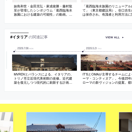
妹島和世・金田充弘・家成俊勝・藤村龍
「葛西臨海水族園のリニューアル
至が登壇したシンポジウム「葛西臨海水
て」（東京都建設局）。谷口吉生
族園における建築の可能性」の動画。今
は保存され、有識者と利用方法に
後の保存と利用の仕方をテーマに2024年8
意見交換を行うとのこと。これま
月に行われたもの
緯のまとめも掲載
#イタリア
の関連記事
VIEW ALL
2026
.
7
.
06
2026
.
5
.
21
MON
THU
MVRDVとバランスによる、イタリアの、
IT’SとOMAが主導するチームに
トリノ市立近現代美術館の改修。近代建
ーマ・コンティヌア」。今後25年
築を復元しつつ現代的に刷新する計画。
ローマの新ヴィジョンの提案。都
間仕切りの撤去等で可変的な展示空間を
質を活かしつつ再創造を目指し、
作ると共に、地下にコレクションを鑑賞
ビーイング、美、知識、改革と拡
できる“オープン収蔵”の空間も構築。地上
核原則とする計画を考案。拡張主
階を横断可能な公共広場として周辺施設
成長から再調整のモデルへの転換
とも繋ぐ