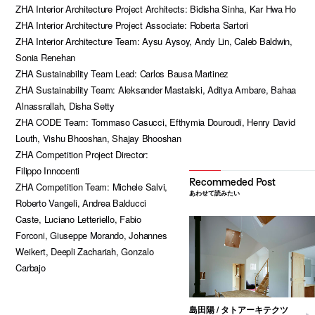
ZHA Interior Architecture Project Architects: Bidisha Sinha, Kar Hwa Ho
ZHA Interior Architecture Project Associate: Roberta Sartori
ZHA Interior Architecture Team: Aysu Aysoy, Andy Lin, Caleb Baldwin,
Sonia Renehan
ZHA Sustainability Team Lead: Carlos Bausa Martinez
ZHA Sustainability Team: Aleksander Mastalski, Aditya Ambare, Bahaa
Alnassrallah, Disha Setty
ZHA CODE Team: Tommaso Casucci, Efthymia Douroudi, Henry David
Louth, Vishu Bhooshan, Shajay Bhooshan
ZHA Competition Project Director:
Filippo Innocenti
ZHA Competition Team: Michele Salvi,
あわせて読みたい
Roberto Vangeli, Andrea Balducci
Caste, Luciano Letteriello, Fabio
Forconi, Giuseppe Morando, Johannes
Weikert, Deepli Zachariah, Gonzalo
Carbajo
島田陽 / タトアーキテクツ