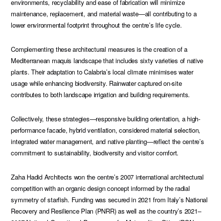
environments, recyclability and ease of fabrication will minimize
maintenance, replacement, and material waste—all contributing to a
lower environmental footprint throughout the centre’s life cycle.
Complementing these architectural measures is the creation of a
Mediterranean maquis landscape that includes sixty varieties of native
plants. Their adaptation to Calabria’s local climate minimises water
usage while enhancing biodiversity. Rainwater captured on-site
contributes to both landscape irrigation and building requirements.
Collectively, these strategies—responsive building orientation, a high-
performance facade, hybrid ventilation, considered material selection,
integrated water management, and native planting—reflect the centre’s
commitment to sustainability, biodiversity and visitor comfort.
Zaha Hadid Architects won the centre’s 2007 international architectural
competition with an organic design concept informed by the radial
symmetry of starfish. Funding was secured in 2021 from Italy’s National
Recovery and Resilience Plan (PNRR) as well as the country’s 2021–