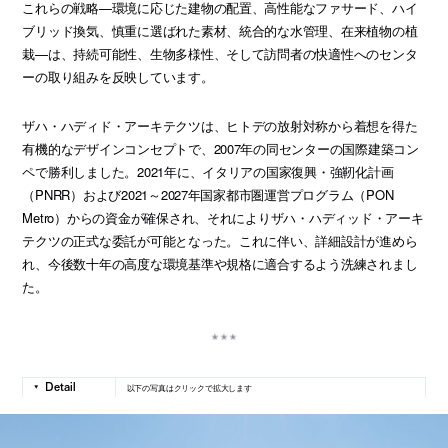
これらの戦略—環境に応じた建物の配置、高性能なファサード、ハイ
ブリッド換気、慎重に選ばれた素材、統合的な水管理、在来植物の植
栽—は、持続可能性、生物多様性、そして訪問者の快適性へのセンタ
ーの取り組みを反映しています。
ザハ・ハディド・アーキテクツは、ヒトデの放射対称から着想を得た
有機的なデザインコンセプトで、2007年の同センターの国際建築コン
ペで勝利しました。2021年に、イタリアの国家復興・強靭化計画
（PNRR）および2021～2027年国家都市圏運営プログラム（PON
Metro）からの資金が確保され、それによりザハ・ハディッド・アーキ
テクツの正式な委託が可能となった。これに伴い、詳細設計が進めら
れ、今後数十年の高度な環境基準や規格に適合するよう洗練されまし
た。
以下の写真はクリックで拡大します