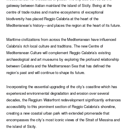
gateway between Italian mainland the island of Sicily. Being at the
centre of trade routes and marine ecosystems of exceptional
biodiversity has placed Reggio Calabria at the heart of the
Mediterranean’s history—and places the region at the heart of its future.
Maritime civilizations from across the Mediterranean have influenced
Calabria’s rich local culture and traditions. The new Centre of
Mediterranean Culture will complement Reggio Calabria’s existing
archaeological and art museums by exploring the profound relationship
between Calabria and the Mediterranean Sea that has defined the
region’s past and will continue to shape its future.
Incorporating the essential upgrading of the city’s coastline which has
experienced environmental degradation and erosion over several
decades, the Reggium Waterfront redevelopment significantly enhances
accessibility to this prominent section of Reggio Calabria’s shoreline,
creating a new coastal urban park with extended promenade that
encompasses the city’s most iconic views of the Strait of Messina and
the island of Sicily.