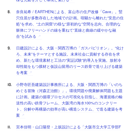
奈良祐希 / EARTHENによる、富山市の住戸改修「Cave」。竪
穴住居が多数存在した地域での計画。喧騒から離れた“安息の住
処”を求め、“土の洞窟”の様な“原初的な”空間を志向。合理的な
躯体にフリーハンドの線を重ねて“直線と曲線の緩やかな融
合”を試みる
日建設計による、大阪・関西万博の「ガスパビリオン」。“化け
ろ、未来”をテーマとする施設。未来社会に貢献する存在を求
め、新たな環境素材と工法の“実証試験”的導入を実施。放射冷
却性能をもつ膜材と仮設山留用のリース鉄骨で造り上げる建築
を考案
小野寺匠吾建築設計事務所による、大阪・関西万博の「いのち
めぐる冒険（河森正治館）」。環境問題や廃棄解体問題も主題
に計画。建築の循環プロセスの可視化を目指し、海運規格の輸
送性の高い鉄骨フレーム、大阪湾の海水100%のコンクリー
ト、分解や再構築の効率が高い構造システム、で造る建築を考
案
宮本佳明・山口陽登・上坂設計による「大阪市立大学工学部F