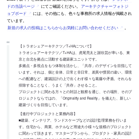
ドの当該ページ
にてご確認ください。
アーキテクチャーフォトジ
ョブボード
には、その他にも、色々な事務所の求人情報が掲載され
ています。
新規の求人の投稿はこちらからお気軽にお問い合わせください
。
【トラオシェアーキテクツ／T+HAについて】
トラオシェアーキテクツ／T+HAは、虎尾亮太と謝欣芸が率いる、東
京と台北を拠点に活動する建築家ユニットです。
多拠点・多視点をもつ体制を活かし、「共存」のデザインを目指して
います。それは、個と全体、日常と非日常、差異や慣習の違い、環境
への配慮など、建築設計の上で出くわす様々な葛藤や矛盾。それらを
排除することなく、うまく「共存」させること。
プロジェクトに関わる方々との対話と観察を通じ、その場所、そのプ
ロジェクトならではの、「Originality and Reality」を備えた、新しい
建築づくりを目指しています。
【進行中プロジェクトと業務内容】
■建築、インテリア、ランドスケープなどの設計監理業務を行いま
す。住宅から、商業、ホテルなど用途大小様々な規模のプロジェクト
に関わって頂きます。マスタープランから、プロダクト・家具の設計