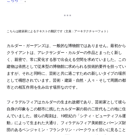
こちらは建築家によるテキストの翻訳です（文責：アーキテクチャーフォト）
カルダー・ガーデンズは、一般的な博物館ではありません。最初から
クライアントは、アレクサンダー・カルダーの作品とまったく新し
く、親密で、常に変化する形で出会える空間を求めていました。この
建物は依然として従来型の博物館に求められる技術的要件を担ってい
ますが、それと同時に、芸術と共に過ごすための新しいタイプの場所
として構想されています。芸術・建築・自然・人々・そして周囲の都
市との相互作用を生み出す場所なのです。
フィラデルフィアはカルダーの生まれ故郷であり、芸術家として彼ら
自身の印象をこの都市に残したカルダー家の前の二世代もこの地に住
んでいました。彼らの彫刻は、19世紀の「シティ・ビューティフル運
動」によって生まれた大通り、フィラデルフィア美術館とバーンズ財
団のあるベンジャミン・フランクリン・パークウェイ沿いに見ること