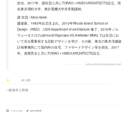
担当。2017年、謝欣芸と共にTORAO＋HSIEH ARCHITECTS設立。現
在東京理科大学、東京電機大学非常勤講師。
謝 欣芸 / Alice Hsieh
建築家。1983年台北生まれ。2010年Rhode Island School of
Design（RISD）, USA department of architecture 修了。2010年ノル
ウェーオスロのJarmund/Vigsnaes AS Arkitekter MNALでは生活にお
いて光を重要視する北欧デザインを学び、その後、東京の青木淳建築
計画事務所にて国内外の住宅、ファサードデザイン等を担当。2017
年、虎尾亮太と共にTORAO＋HSIEH ARCHITECTS設立。
job.architecturephoto.net
AP JOB
建築求人情報
a year ago
permalink