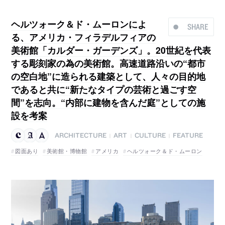
ヘルツォーク＆ド・ムーロンによ
SHARE
る、アメリカ・フィラデルフィアの
美術館「カルダー・ガーデンズ」。20世紀を代表
する彫刻家の為の美術館。高速道路沿いの“都市
の空白地”に造られる建築として、人々の目的地
であると共に“新たなタイプの芸術と過ごす空
間”を志向。“内部に建物を含んだ庭”としての施
設を考案
ARCHITECTURE
ART
CULTURE
FEATURE
|
|
|
図面あり
美術館・博物館
アメリカ
ヘルツォーク＆ド・ムーロン