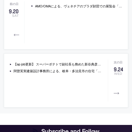
AMO/OMAによる、ヴェネチアのプラダ財団での展覧会「DIAGRAMS」を紹介する動画。コールハースへのインタビューも収録
9
.
20
SAT
【ap job更新】 スーパーポテトで副社長も務めた新谷典彦が設立し、様々な国で仕事を進める「S.D.S.International」が、設計スタッフ（経験者・既卒・2026年新卒）と アルバイトを募集中
9
.
24
阿曽芙実建築設計事務所による、岐阜・多治見市の住宅「Kaleido scape」。余裕のある“T型の敷地”に計画。物価上昇に対応する為にシンプルな構成を意識し、家型で筒状のヴォリュームを交差させた“様々な外部と関わりをもつ”建築を考案。“万華鏡”の様に室内に光が入り込み空間を彩る
WED
Subscribe and Follow