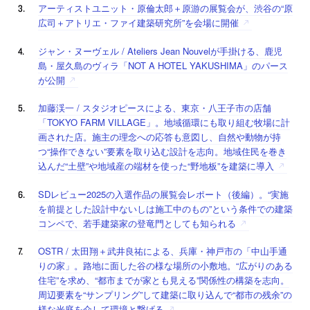
アーティストユニット・原倫太郎＋原游の展覧会が、渋谷の“原
広司＋アトリエ・ファイ建築研究所”を会場に開催
ジャン・ヌーヴェル / Ateliers Jean Nouvelが手掛ける、鹿児
島・屋久島のヴィラ「NOT A HOTEL YAKUSHIMA」のパース
が公開
加藤渓一 / スタジオピースによる、東京・八王子市の店舗
「TOKYO FARM VILLAGE」。地域循環にも取り組む牧場に計
画された店。施主の理念への応答も意図し、自然や動物が持
つ“操作できない”要素を取り込む設計を志向。地域住民を巻き
込んだ“土壁”や地域産の端材を使った“野地板”を建築に導入
SDレビュー2025の入選作品の展覧会レポート（後編）。“実施
を前提とした設計中ないしは施工中のもの”という条件での建築
コンペで、若手建築家の登竜門としても知られる
OSTR / 太田翔＋武井良祐による、兵庫・神戸市の「中山手通
りの家」。路地に面した谷の様な場所の小敷地。“広がりのある
住宅”を求め、“都市までが家とも見える”関係性の構築を志向。
周辺要素を“サンプリング”して建築に取り込んで“都市の残余”の
様な光庭を介して環境と繋げる