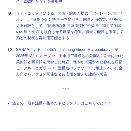
卒・2026年新卒）を募集中
リナ・ゴットメによる、大阪・関西万博の「バーレーンパビリ
オン」。“海をつなぐ”をテーマに計画。同国と海の繋がりを伝
える施設として、“伝統的な船の製造技術”の参照に加えて“日本
の木組の技術”も融合させる建築を考案。持続可能性を考慮して
殆どの材料を再利用可能とする
SANAAによる、台湾の「Taichung Green Museumbrary」が
2025年12月にオープン。旧軍用空港跡地の公園内に計画された
美術館と図書館を統合した施設。軽やかで開かれた存在を目指
し、アルミとガラスの二重構造のファサードで地上レベルに全
方向からアクセス可能な公共広場を備えた建築を考案
過去の「最も注目を集めたトピックス」はこちらでどうぞ