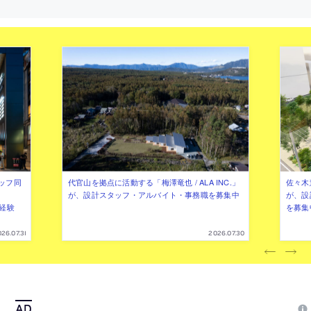
ッフ同
代官山を拠点に活動する「梅澤竜也 / ALA INC.」
佐々木慧
が、設計スタッフ・アルバイト・事務職を募集中
が、設
（経験
を募集
26.07.31
2026.07.30