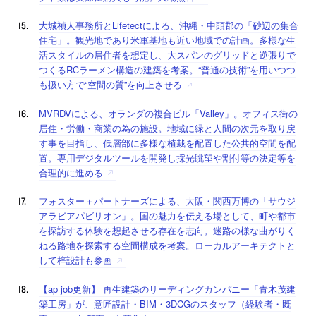
大城禎人事務所とLifetectによる、沖縄・中頭郡の「砂辺の集合
住宅」。観光地であり米軍基地も近い地域での計画。多様な生
活スタイルの居住者を想定し、大スパンのグリッドと逆張りで
つくるRCラーメン構造の建築を考案。“普通の技術”を用いつつ
も扱い方で“空間の質”を向上させる
MVRDVによる、オランダの複合ビル「Valley」。オフィス街の
居住・労働・商業の為の施設。地域に緑と人間の次元を取り戻
す事を目指し、低層部に多様な植栽を配置した公共的空間を配
置。専用デジタルツールを開発し採光眺望や割付等の決定等を
合理的に進める
フォスター＋パートナーズによる、大阪・関西万博の「サウジ
アラビアパビリオン」。国の魅力を伝える場として、町や都市
を探訪する体験を想起させる存在を志向。迷路の様な曲がりく
ねる路地を探索する空間構成を考案。ローカルアーキテクトと
して梓設計も参画
【ap job更新】 再生建築のリーディングカンパニー「青木茂建
築工房」が、意匠設計・BIM・3DCGのスタッフ（経験者・既