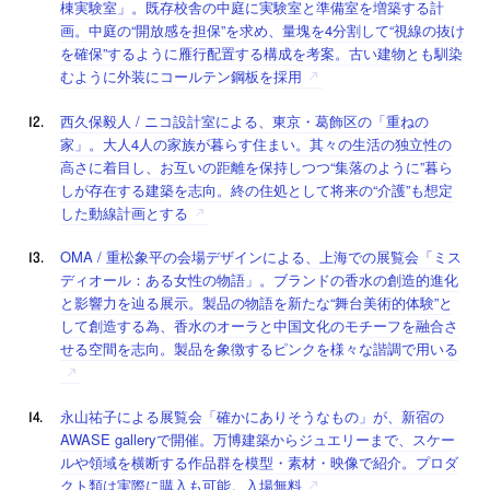
棟実験室」。既存校舎の中庭に実験室と準備室を増築する計
画。中庭の“開放感を担保”を求め、量塊を4分割して“視線の抜け
を確保”するように雁行配置する構成を考案。古い建物とも馴染
むように外装にコールテン鋼板を採用
西久保毅人 / ニコ設計室による、東京・葛飾区の「重ねの
家」。大人4人の家族が暮らす住まい。其々の生活の独立性の
高さに着目し、お互いの距離を保持しつつ“集落のように”暮ら
しが存在する建築を志向。終の住処として将来の“介護”も想定
した動線計画とする
OMA / 重松象平の会場デザインによる、上海での展覧会「ミス
ディオール：ある女性の物語」。ブランドの香水の創造的進化
と影響力を辿る展示。製品の物語を新たな“舞台美術的体験”と
して創造する為、香水のオーラと中国文化のモチーフを融合さ
せる空間を志向。製品を象徴するピンクを様々な諧調で用いる
永山祐子による展覧会「確かにありそうなもの」が、新宿の
AWASE galleryで開催。万博建築からジュエリーまで、スケー
ルや領域を横断する作品群を模型・素材・映像で紹介。プロダ
クト類は実際に購入も可能。入場無料