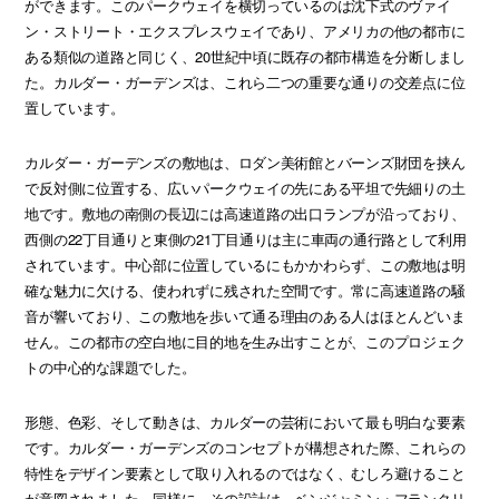
ができます。このパークウェイを横切っているのは沈下式のヴァイ
ン・ストリート・エクスプレスウェイであり、アメリカの他の都市に
ある類似の道路と同じく、20世紀中頃に既存の都市構造を分断しまし
た。カルダー・ガーデンズは、これら二つの重要な通りの交差点に位
置しています。
カルダー・ガーデンズの敷地は、ロダン美術館とバーンズ財団を挟ん
で反対側に位置する、広いパークウェイの先にある平坦で先細りの土
地です。敷地の南側の長辺には高速道路の出口ランプが沿っており、
西側の22丁目通りと東側の21丁目通りは主に車両の通行路として利用
されています。中心部に位置しているにもかかわらず、この敷地は明
確な魅力に欠ける、使われずに残された空間です。常に高速道路の騒
音が響いており、この敷地を歩いて通る理由のある人はほとんどいま
せん。この都市の空白地に目的地を生み出すことが、このプロジェク
トの中心的な課題でした。
形態、色彩、そして動きは、カルダーの芸術において最も明白な要素
です。カルダー・ガーデンズのコンセプトが構想された際、これらの
特性をデザイン要素として取り入れるのではなく、むしろ避けること
が意図されました。同様に、その設計は、ベンジャミン・フランクリ