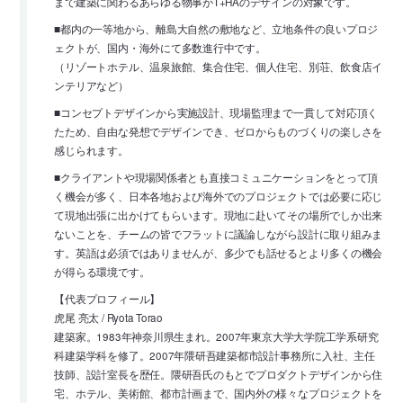
まで建築に関わるあらゆる物事がT+HAのデザインの対象です。
■都内の一等地から、離島大自然の敷地など、立地条件の良いプロジ
ェクトが、国内・海外にて多数進行中です。
（リゾートホテル、温泉旅館、集合住宅、個人住宅、別荘、飲食店イ
ンテリアなど）
■コンセプトデザインから実施設計、現場監理まで一貫して対応頂く
たため、自由な発想でデザインでき、ゼロからものづくりの楽しさを
感じられます。
■クライアントや現場関係者とも直接コミュニケーションをとって頂
く機会が多く、日本各地および海外でのプロジェクトでは必要に応じ
て現地出張に出かけてもらいます。現地に赴いてその場所でしか出来
ないことを、チームの皆でフラットに議論しながら設計に取り組みま
す。英語は必須ではありませんが、多少でも話せるとより多くの機会
が得らる環境です。
【代表プロフィール】
虎尾 亮太 / Ryota Torao
建築家。1983年神奈川県生まれ。2007年東京大学大学院工学系研究
科建築学科を修了。2007年隈研吾建築都市設計事務所に入社、主任
技師、設計室長を歴任。隈研吾氏のもとでプロダクトデザインから住
宅、ホテル、美術館、都市計画まで、国内外の様々なプロジェクトを