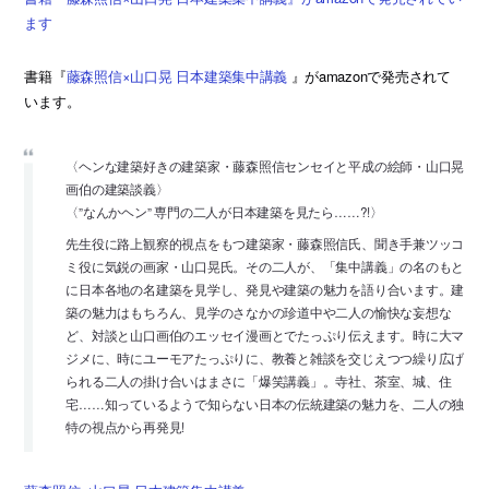
ます
書籍『
藤森照信×山口晃 日本建築集中講義
』がamazonで発売されて
います。
〈ヘンな建築好きの建築家・藤森照信センセイと平成の絵師・山口晃
画伯の建築談義〉
〈”なんかヘン” 専門の二人が日本建築を見たら……?!〉
先生役に路上観察的視点をもつ建築家・藤森照信氏、聞き手兼ツッコ
ミ役に気鋭の画家・山口晃氏。その二人が、「集中講義」の名のもと
に日本各地の名建築を見学し、発見や建築の魅力を語り合います。建
築の魅力はもちろん、見学のさなかの珍道中や二人の愉快な妄想な
ど、対談と山口画伯のエッセイ漫画とでたっぷり伝えます。時に大マ
ジメに、時にユーモアたっぷりに、教養と雑談を交じえつつ繰り広げ
られる二人の掛け合いはまさに「爆笑講義」。寺社、茶室、城、住
宅……知っているようで知らない日本の伝統建築の魅力を、二人の独
特の視点から再発見!