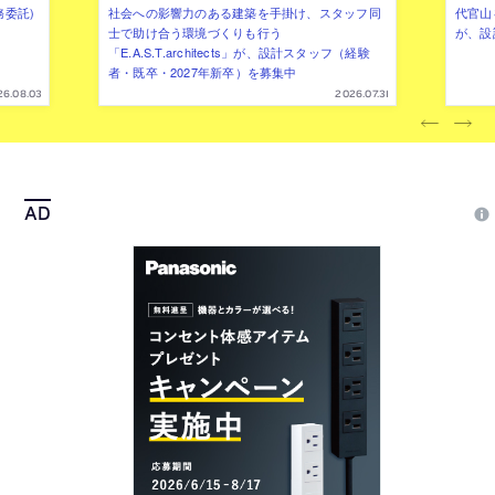
務委託)
社会への影響力のある建築を手掛け、スタッフ同
代官山を
士で助け合う環境づくりも行う
が、設
「E.A.S.T.architects」が、設計スタッフ（経験
者・既卒・2027年新卒）を募集中
26.08.03
2026.07.31