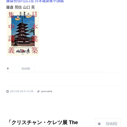
藤森照信×山口晃 日本建築集中講義
藤森 照信 山口 晃
SHARE
2013.08.09 Fri 15:26
permalink
「クリスチャン・ケレツ展 The
SHARE