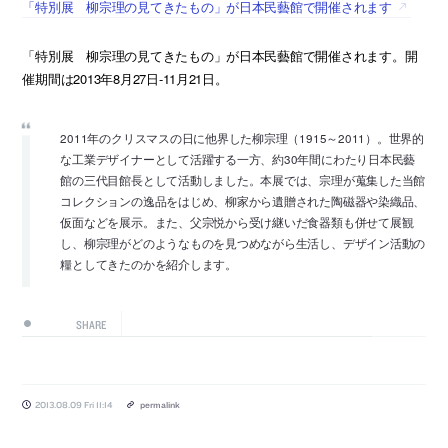
「特別展 柳宗理の見てきたもの」が日本民藝館で開催されます
「特別展 柳宗理の見てきたもの」が日本民藝館で開催されます。開
催期間は2013年8月27日-11月21日。
2011年のクリスマスの日に他界した柳宗理（1915～2011）。世界的
な工業デザイナーとして活躍する一方、約30年間にわたり日本民藝
館の三代目館長として活動しました。本展では、宗理が蒐集した当館
コレクションの逸品をはじめ、柳家から遺贈された陶磁器や染織品、
仮面などを展示。また、父宗悦から受け継いだ食器類も併せて展観
し、柳宗理がどのようなものを見つめながら生活し、デザイン活動の
糧としてきたのかを紹介します。
SHARE
2013.08.09 Fri 11:14
permalink