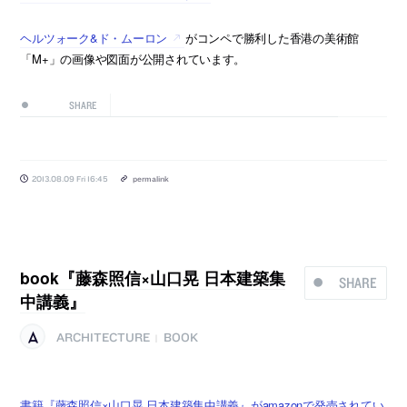
ヘルツォーク&ド・ムーロン
がコンペで勝利した香港の美術館
「M+」の画像や図面が公開されています。
SHARE
2013.08.09 Fri 16:45
permalink
book『藤森照信×山口晃 日本建築集
SHARE
中講義』
ARCHITECTURE
BOOK
|
書籍『藤森照信×山口晃 日本建築集中講義』がamazonで発売されてい