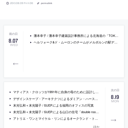
2013.08.09 Fri 11:06
permalink
灘本幸子 / 灘本幸子建築設計事務所による北海道の「TOKACHI HILLS」
8
.
07
ヘルツォーク&ド・ムーロンのチームがメルボルンの駅デザインコンペで勝利
WED
マティアス・クロッツが1991年に自身の母のために設計した住宅「Casa Klotz」の写真
8
.
19
デザインスケープ・アーキテクツによるダミアン・ハースのためのサイエンス・スタジオの写真など
MON
末光弘和＋末光陽子 / SUEP.による福岡のオフィスの写真
末光弘和＋末光陽子 / SUEP.による山口の住宅「double roof house」の写真
アトリエ・ワンとマイケル・リンによるオークランド・トリエンナーレでのインスタレーションの写真
ほか