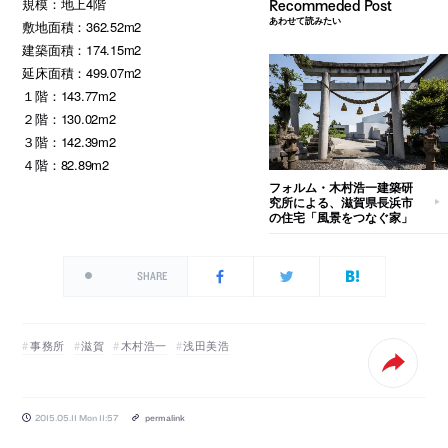
規模：地上4階
あわせて読みたい
敷地面積：362.52m2
建築面積：174.15m2
延床面積：499.07m2
１階：143.77m2
２階：130.02m2
３階：142.39m2
４階：82.89m2
フォルム・木村浩一建築研
究所による、滋賀県長浜市
の住宅「風景をつなぐ家」
SHARE
事務所
滋賀
木村浩一
浅田美浩
2015.05.11 Mon 11:57
permalink