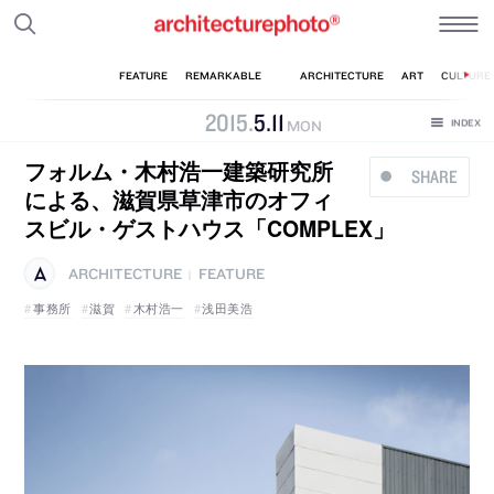
2015
.
5
.
11
MON
フォルム・木村浩一建築研究所
SHARE
による、滋賀県草津市のオフィ
スビル・ゲストハウス「COMPLEX」
ARCHITECTURE
FEATURE
|
事務所
滋賀
木村浩一
浅田美浩