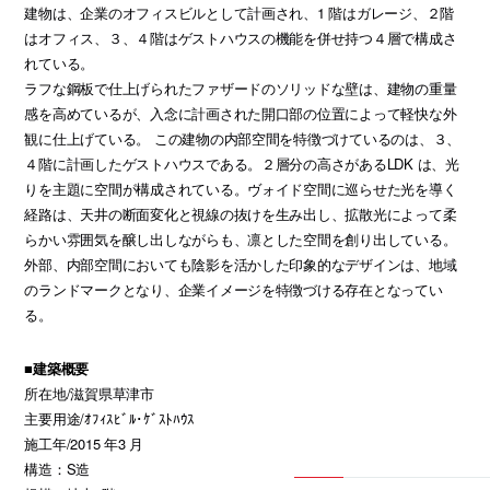
建物は、企業のオフィスビルとして計画され、1 階はガレージ、２階
はオフィス、３、４階はゲストハウスの機能を併せ持つ４層で構成さ
れている。
ラフな鋼板で仕上げられたファザードのソリッドな壁は、建物の重量
感を高めているが、入念に計画された開口部の位置によって軽快な外
観に仕上げている。 この建物の内部空間を特徴づけているのは、３、
４階に計画したゲストハウスである。２層分の高さがあるLDK は、光
りを主題に空間が構成されている。ヴォイド空間に巡らせた光を導く
経路は、天井の断面変化と視線の抜けを生み出し、拡散光によって柔
らかい雰囲気を醸し出しながらも、凛とした空間を創り出している。
外部、内部空間においても陰影を活かした印象的なデザインは、地域
のランドマークとなり、企業イメージを特徴づける存在となってい
る。
■建築概要
所在地/滋賀県草津市
主要用途/ｵﾌｨｽﾋﾞﾙ･ｹﾞｽﾄﾊｳｽ
施工年/2015 年3 月
構造：S造