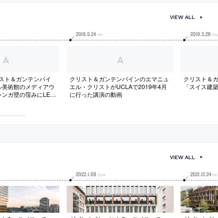
VIEW ALL
2019
.
5
.
24
2019
.
3
.
28
FRI
TH
クリスト＆ガンテンバイ
クリスト＆ガンテンバインのエマニュ
クリスト＆
ル美術館のメディアウ
エル・クリストがUCLAで2019年4月
「スイス建
ンガ壁の窪みにLED
に行った講演の動画
マッシブな表情のファ
な動きを追加
VIEW ALL
2022
.
1
.
09
2021
.
12
.
24
SUN
FRI