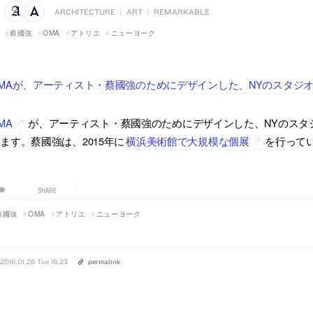
ARCHITECTURE
|
ART
|
REMARKABLE
蔡國強
OMA
アトリエ
ニューヨーク
MAが、アーティスト・蔡國強のためにデザインした、NYのスタジオの
MA
が、アーティスト・蔡國強のためにデザインした、NYのスタジオ
ます。蔡國強は、2015年に
横浜美術館で大規模な個展
を行って
SHARE
蔡國強
OMA
アトリエ
ニューヨーク
2016.01.26 Tue 16:23
permalink