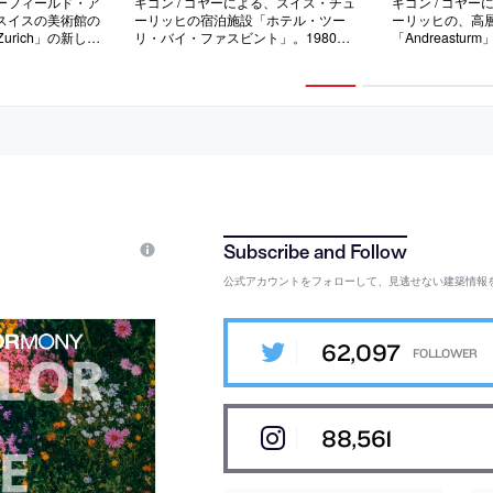
ーフィールド・ア
ギゴン / ゴヤーによる、スイス・チュ
ギゴン / ゴヤ
スイスの美術館の
ーリッヒの宿泊施設「ホテル・ツー
ーリッヒの、高
 Zurich」の新しい
リ・バイ・ファスビント」。1980年
「Andreastu
文化の文脈に埋め
代に建てられた施設の改修で躯体を残
角形の敷地に建
域の石造建築を参
し刷新、ファサードには地域の特徴的
用と片持ち梁で
融合させた外観を
な素材“クリンカーレンガ”を使用、内
に分けられた外
of rooms”をテ
部空間でも使用者の体験を重視した採
る角度や天候や
を持った空間をつ
光と素材選択を丁寧に行う
表情を見せる
公式アカウントをフォローして、見逃せない建築情報
62,097
88,561