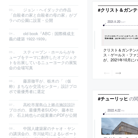
#クリスト＆ガン
ジョン・ヘイダックの作品
「自殺者の家と自殺者の母の家」がプ
ラハの公園に設置・公開
2021
.
11
.
20
SAT
old book『ABC：国際構成主
義の建築 1922-1939』
クリスト＆ガンテン
スティーブン・ホールらがキ
ス・ゲールス・ファ
ューブをテーマに創作したオブジェク
が、2021年10月
トを出展しているニューヨークの展覧
催で行ったレクチャ
会の会場写真
藤原徹平が、栃木の「（仮
称）まちなか交流センター」設計プロ
ポで最優秀者に選定
の
#チューリッヒ
高松市屋島山上拠点施設設計
プロポの、最優秀者SUOや、藤本壮
2022
.
4
.
22
FRI
介、石上純也らの提案書のPDFが公開
中国人建築家のチャオ・ヤン
の講演会の、市川紘司によるレポート