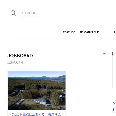
建築求人情報
ク
佐々木慧が主宰する「axonometric株
古民家を軸に全国で“価値循環の仕組
リノベる株式会社が、設計パートナ
社会への影響力のある建築を手掛
代官山を拠点に活動する「梅澤竜也 /