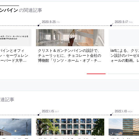
の関連記事
テンバイン
2020
.
9
.
25
2020
.
9
.
17
FRI
THU
バインとオフィ
クリスト＆ガンテンバインの設計で、
iartによる、
ン・セーヴェレン
チューリッヒに、チョコレート会社の
ン設計のバーゼ
にハーバード大学主
博物館「リンツ・ホーム・オブ・チョ
ォールの動画。レ
ーの動画
コレート」が完成。建築を特徴づける
を仕込むことで
高さ15mのアトリウムは古典的で秩序
サードに軽やか
を感じさせる空間
関連記事
2022
.
1
.
15
2022
.
1
.
10
SAT
MON