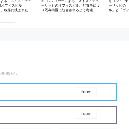
ーによる、スイス・チュ
ギゴン / ゴヤーによる、スイス・チュ
ギゴン / 
層オフィスビル
ーリッヒのオフィスビル。配置等によ
ーリッヒの
rm」。線路に挟まれた三
り既存街区に統合されるよう考慮、階
ル」と「ヴ
設され、金属素材の使
高の犠牲なしに階数を増やすため構造
隣接した二
建物が中央部と頭頂部
設備を最適化、人造石と金属による立
ビルは都市
観デザインにより、見
面はグリッドの拡大強調によりビル内
の既存フェ
光の加減により異なる
の公共的なフロアを明示
ァサードを特
ラは外観の
われる
を受け取ろう。
Follow
Follow