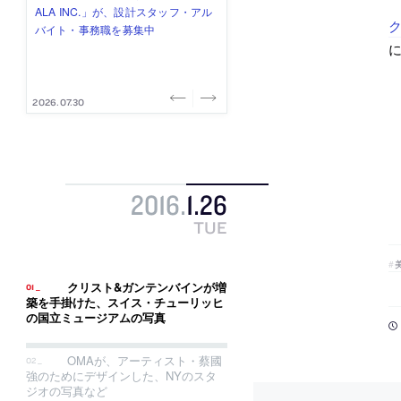
式会社」が、設計スタッフ（経験
み”を作り、リモートワーク主体の働
ー (業務委託) を募集中
け、スタッフ同士で助け合う環境づ
ALA INC.」が、設計スタッフ・アル
ク
者・既卒・2027年新卒）を募集中
き方を実践する「株式会社つぎと」
くりも行う「E.A.S.T.architects」
バイト・事務職を募集中
が、設計スタッフ（経験者・既卒）
が、設計スタッフ（経験者・既卒・
を募集中
2027年新卒）を募集中
2026.08.07
2026.08.03
2026.08.03
2026.07.31
2026.07.30
2016
.
1
.
26
TUE
クリスト&ガンテンバインが増
築を手掛けた、スイス・チューリッヒ
の国立ミュージアムの写真
OMAが、アーティスト・蔡國
強のためにデザインした、NYのスタ
ジオの写真など