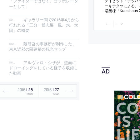
デイビッド・チッパ
「ファイターではなく、コラボレータ
ーキテクツによる、
ーとして」
増築棟「Kunsthaus
写真。建築を都市と
ギャラリー間で2016年4月から
込む事を目指し、地
行われる「三分一博志展 風、水、太
照して伝統と革新を
陽」の概要
設計、内部では“house 
ーマに部屋毎に特徴
くる
隈研吾の事務所が制作した、
東京近郊の隈建築の観光マップ
アルヴァロ・シザが、壁面に
ドローイングをしている様子を収録し
た動画
2016
.
1
.
25
2016
.
1
.
27
MON
WED