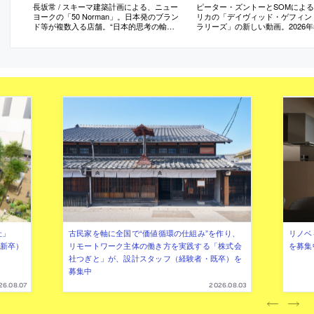
長坂常 / スキーマ建築計画による、ニュー
ピーター・ズントーとSOMによ
ヨークの「50 Norman」。日本発のブラン
リカの「デイヴィッド・ゲフィン
ド等が複数入る店舗。“日本的思考の輸
ラリーズ」の新しい動画。2026年
出”という共通姿勢を起点とし、東京近郊
開されたもの
の廃材で什器を作り“現地で10日間で設
営”する手法を考案。商品・食材・什器が
同じトーンで響き合う空間を生み出す
社」
古民家を軸に全国で“価値循環の仕組み”を作り、
リノベ
年新卒）
リモートワーク主体の働き方を実践する「株式会
を募集
社つぎと」が、設計スタッフ（経験者・既卒）を
募集中
26.08.07
2026.08.03