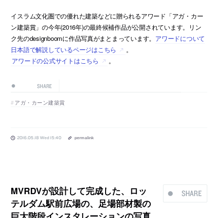
イスラム文化圏での優れた建築などに贈られるアワード「アガ・カー
ン建築賞」の今年(2016年)の最終候補作品が公開されています。リン
ク先のdesignboomに作品写真がまとまっています。
アワードについて
日本語で解説しているページはこちら
。
アワードの公式サイトはこちら
。
SHARE
アガ・カーン建築賞
2016.05.18 Wed 15:40
permalink
MVRDVが設計して完成した、ロッ
SHARE
テルダム駅前広場の、足場部材製の
巨大階段インスタレーションの写真