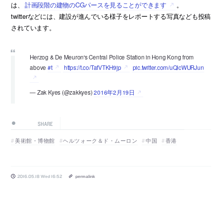
は、
計画段階の建物のCGパースを見ることができます
。
twitterなどには、建設が進んでいる様子をレポートする写真なども投稿
されています。
Herzog & De Meuron's Central Police Station in Hong Kong from
above
#t
https://t.co/TafVTKH9jp
pic.twitter.com/uQlcWURJun
— Zak Kyes (@zakkyes)
2016年2月19日
SHARE
美術館・博物館
ヘルツォーク＆ド・ムーロン
中国
香港
2016.05.18 Wed 16:52
permalink