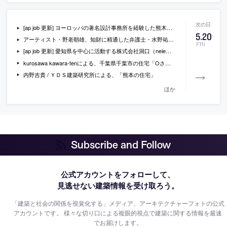
[ap job 更新] ヨーロッパの著名設計事務所を経験した熊木英雄率いる(株)オーガニックデザインが、設計監理スタッフを募集中
5
.
20
アーティスト・野老朝雄、知財に精通した弁護士・水野祐、建築家・松川昌平によるトークセッション「幾何学は誰のもの？」が開催 [2016/5/27]
FRI
[ap job 更新] 愛知県を中心に活動する株式会社洞口（neie）が、設計スタッフ募集中
kurosawa kawara-tenによる、千葉県千葉市の住宅「Oさんのための家」
内野吉貴 / ＹＤＳ建築研究所による、「熊本の住宅」
ほか
Subscribe and Follow
公式アカウントをフォローして、
見逃せない建築情報を受け取ろう。
「建築と社会の関係を視覚化する」メディア、アーキテクチャーフォトの公式
アカウントです。
様々な切り口による複眼的視点で建築に関する情報を最速
でお届けします。