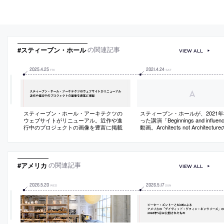
#スティーブン・ホール
の関連記事
VIEW ALL
2025
.
4
.
25
2021
.
4
.
24
FRI
SAT
スティーブン・ホール・アーキテクツの
スティーブン・ホールが、2021年
ウェブサイトがリニューアル。近作や進
った講演「Beginnings and influe
行中のプロジェクトの画像を豊富に掲載
動画。Architects not Architect
行われ作品ではなく自身について
#アメリカ
の関連記事
VIEW ALL
2026
.
5
.
20
2026
.
5
.
17
WED
SUN