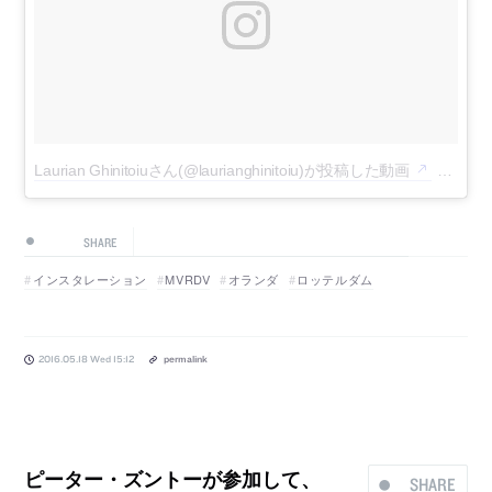
Laurian Ghinitoiuさん(@laurianghinitoiu)が投稿した動画
–
2016
SHARE
インスタレーション
MVRDV
オランダ
ロッテルダム
2016.05.18 Wed 15:12
permalink
ピーター・ズントーが参加して、
SHARE