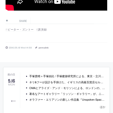
SHARE
ピーター・ズントー
講演録
2016.05.18 Wed 14:58
permalink
手塚貴晴＋手塚由比 / 手塚建築研究所による、東京・立川の、ふじようちえんの新しい保育所「スマイルエッグス」の写真など
5
.
16
ネリ&フーが設計を手掛けた、イギリスの高級百貨店セルフリッジズの、女性向けスポーツ用品等のフロア全体のインテイリアの写真
MON
OMAとアライズ・アンド・モリソンによる、ロンドンの、元コモンウェルス研究所ないに建つ集合住宅の写真
著名なアートギャラリー「リッソン・ギャラリー」が、ニューヨークのハイラインの高架下にオープンさせた新スペースの写真
オラファー・エリアソンの新しい作品集『Unspoken Spaces』
ほか