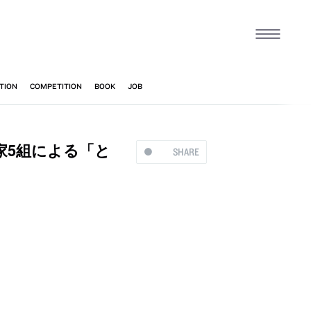
家5組による「と
SHARE