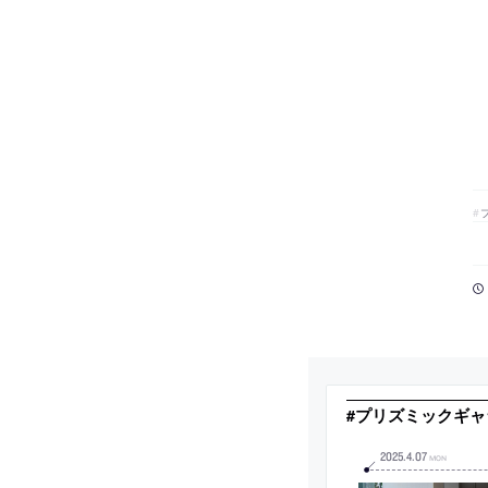
#プリズミックギャ
2025
.
4
.
07
MON