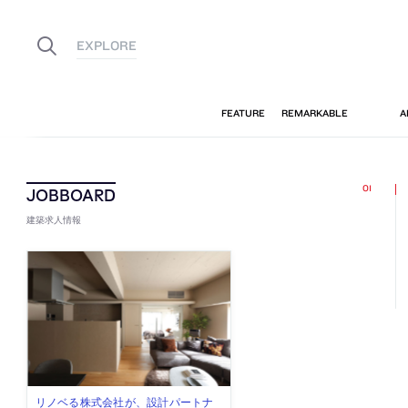
建築求人情報
古民家を軸に全国で“価値循環の仕組
リノベる株式会社が、設計パートナ
社会への影響力のある建築を手掛
代官山を拠点に活動する「梅澤竜也 /
住宅や共同住宅などを手掛け、“合理