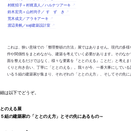
村梶招子＋村梶直人／ハルナツアーキ
鈴木宏亮＋山村尚子／ す ず き
荒木成文／アラキアーキ
渡辺美帆／saji建築設計室
これは、狭い意味での「整理整頓の方法」展ではありません。現代の多様
件や関係性をまとめながら、建築を考えていく必要があります。そのなか
面を整えるだけではなく、様々な要素を『ととのえる』ことだ」と考えま
くりと向き合い、丁寧に「ととのえる」。我々が今、一番大事にしている
いる５組の建築家が集まり、それぞれの「ととのえ方」、そしてその先に
詳細は以下でどうぞ。
ととのえる展
～５組の建築家の「ととのえ方」とその先にあるもの～