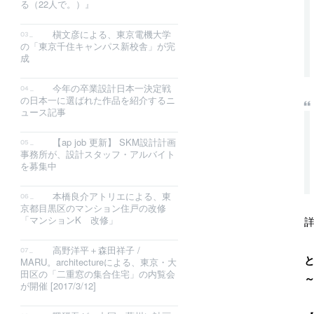
る（22人で。）』
槇文彦による、東京電機大学
の「東京千住キャンパス新校舎」が完
成
今年の卒業設計日本一決定戦
の日本一に選ばれた作品を紹介するニ
ュース記事
【ap job 更新】 SKM設計計画
事務所が、設計スタッフ・アルバイト
を募集中
本橋良介アトリエによる、東
京都目黒区のマンション住戸の改修
「マンションK 改修」
高野洋平＋森田祥子 /
MARU。architectureによる、東京・大
田区の「二重窓の集合住宅」の内覧会
が開催 [2017/3/12]