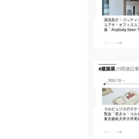
湯浅良介・ゴッティ
ユアサ・オフィスユ
展「Anybody Seen T
Twice?」。プリ
会場に開催。ドロー
ェ、写真、コラージ
可逆な時間に対する
性”を“視覚的な問い
の関連記
#建築展
2026
.
7
.
31
FRI
コルビュジエのスケ
覧会「若きル・コル
東京藝術大学大学美
催。財団所蔵の資料
スケッチ約100点を
データを元に原寸大