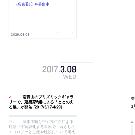
み”を作り、リモートワーク主体の働
ー (業務委託) を募集中
け、スタッフ同士で助け合う環境づ
ALA INC.」が、設計スタッフ・アル
的でシンプルなデザイン”を志向する
き方を実践する「株式会社つぎと」
くりも行う「E.A.S.T.architects」
バイト・事務職を募集中
「PANDA：山本浩三建築設計事務
が、設計スタッフ（経験者・既卒）
が、設計スタッフ（経験者・既卒・
所」が、設計スタッフ（経験者・既
を募集中
2027年新卒）を募集中
卒・2027年新卒）を募集中
2026.08.03
2026.08.03
2026.07.31
2026.07.30
2026.07.29
2017
.
3
.
08
WED
南青山のプリズミックギャラ
リーで、建築家5組による「ととのえ
3
る展」が開催 [2017/3/17-4/29]
塚本由晴と中谷礼仁らによる
対話『不寛容化する世界で、暮らしの
エコロジーと生産や建設について考え