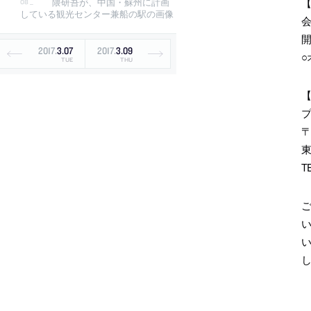
隈研吾が、中国・蘇州に計画
している観光センター兼船の駅の画像
会
開
2017
.
3
.
07
2017
.
3
.
09
○
TUE
THU
〒
東
TE
ご
い