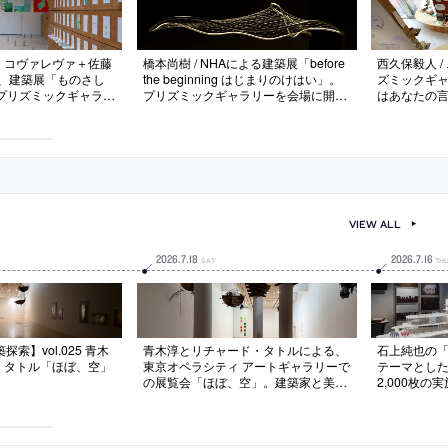
・コヴァレヴァ＋佐藤
橋本尚樹 / NHAによる建築展「before
西久保毅人 
よる、建築展「ものさし
the beginning はじまりのけはい」。
ズミックギ
。プリズミックギャラリ
プリズミックギャラリーを会場に開
はあなたの
の“歩みを記した日
催。2025年大阪・関西万博の“いのち
た“言葉を定
覧会。形姿が生まれる
動的平衡館”を中心とした展示。同建
の展示。自身
体験、考察、想像の世
築は、生物学者の福岡伸一がプロデュ
さ”を意識さ
ースしてNHAとArupが基本設計など
に“大きな猫
を手掛ける
も達でも楽し
きる”場も作
VIEW ALL
2026
.
7
.
18
2026
.
7
.
16
SAT
TH
索】vol.025 青木
青木淳とリチャード・タトルによる、
石上純也の
・タトル「ほぼ、空」
東京オペラシティ アートギャラリーで
テーマとし
の展覧会「ほぼ、空」。建築家と美術
2,000枚
家が協働して制作。タトルが提案した
築の模型や
三つの要素“柱・バスケット・色の
帯”を、青木の“枠組みを外す”計画で館
内に配置。光と影が質感を生み出して