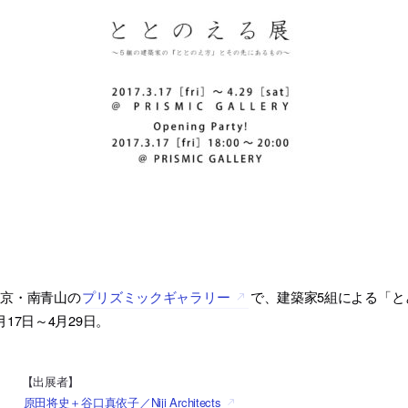
東京・南青山の
プリズミックギャラリー
で、建築家5組による「と
月17日～4月29日。
【出展者】
原田将史＋谷口真依子／Niji Architects