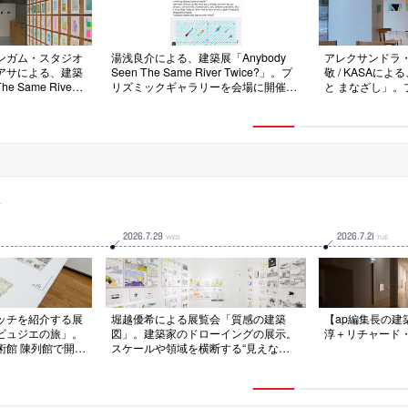
ンガム・スタジオ
湯浅良介による、建築展「Anybody
アレクサンドラ
アサによる、建築
Seen The Same River Twice?」。プ
敬 / KASAに
he Same River
リズミックギャラリーを会場に開催。
と まなざし」
ズミックギャラリーを
オフィスユアサ・スタジオユアサ・ゴ
ーで開催。自身
イング、オブジ
ッティンガム・湯浅良介が出展
記”のような展
ュを通じて、“不
し、“不可逆な時間に対する空間の可
前の“個人的な
空間の可逆
逆性”を“視覚的な問い”として投げかけ
界”を記述する
”として投げかける
る
事
2026
.
7
.
29
2026
.
7
.
21
WED
TUE
ッチを紹介する展
堀越優希による展覧会「質感の建築
【ap編集長の建築探
ビュジエの旅」。
図」。建築家のドローイングの展示。
淳＋リチャード
術館 陳列館で開
スケールや領域を横断する“見えない
から旅先で描いた
繋がり”を表現する為に独自の図法を
選定し、高解像度
考案。主観と客観が混在する建築の経
で複製して展示
験を複雑さの喪失なしでの描画も試行