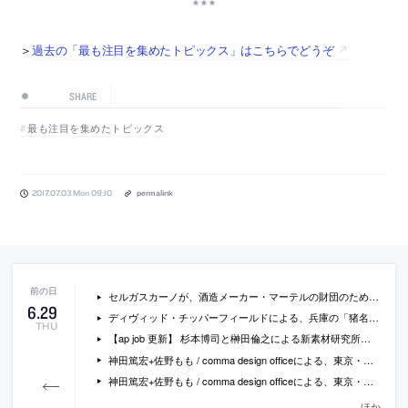
＞
過去の「最も注目を集めたトピックス」はこちらでどうぞ
SHARE
最も注目を集めたトピックス
2017.07.03 Mon 09:10
permalink
セルガスカーノが、酒造メーカー・マーテルの財団のために設計したパヴィリオン「Pavillon Martell」の写真
6
.
29
ディヴィッド・チッパーフィールドによる、兵庫の「猪名川霊園 礼拝堂・休憩棟」の写真など
THU
【ap job 更新】 杉本博司と榊田倫之による新素材研究所が、設計スタッフ・アルバイトを募集中
神田篤宏+佐野もも / comma design officeによる、東京・調布の、持ち上げられた外部バルコニーが周辺の緑と豊かな関係を生み出している住宅「深大寺の２塔」の写真
神田篤宏+佐野もも / comma design officeによる、東京・世田谷の、都市と接続するように作られた小いさな住居付店舗「TENTOSHI」の写真
ほか