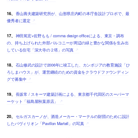
16、
香山壽夫建築研究所が、山形県庄内町の本庁舎設計プロポで、最
優秀者に選定
17、
神田篤宏+佐野もも / comma design officeによる、東京・調布
の、持ち上げられた外部バルコニーが周辺の緑と豊かな関係を生み出
している住宅「深大寺の２塔」の写真
18、
石山修武の設計で2006年に竣工した、カンボジアの教育施設「ひ
ろしまハウス」が、運営継続のための資金をクラウドファウンディン
グで募集中
19、
長坂常 / スキーマ建築計画による、東京都千代田区のスーパーマ
ーケット「福島屋秋葉原店」
20、
セルガスカーノが、酒造メーカー・マーテルの財団のために設計
したパヴィリオン「Pavillon Martell」の写真