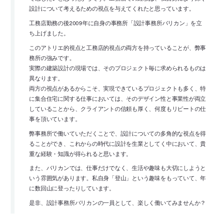
設計について考えるための視点を与えてくれたと思っています。
工務店勤務の後2009年に自身の事務所「設計事務所バリカン」を立
ち上げました。
このアトリエ的視点と工務店的視点の両方を持っていることが、弊事
務所の強みです。
実際の建築設計の現場では、そのプロジェクト毎に求められるものは
異なります。
両方の視点があるからこそ、実現できているプロジェクトも多く、特
に集合住宅に関する仕事においては、そのデザイン性と事業性が両立
していることから、クライアントの信頼も厚く、何度もリピートの仕
事を頂いています。
弊事務所で働いていただくことで、設計についての多角的な視点を得
ることができ、これからの時代に設計を生業としてく中において、貴
重な経験・知識が得られると思います。
また、バリカンでは、仕事だけでなく、生活や趣味も大切にしようと
いう雰囲気があります。私自身「登山」という趣味をもっていて、年
に数回山に登ったりしています。
是非、設計事務所バリカンの一員として、楽しく働いてみませんか？