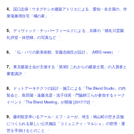
4、
謡口志保 / ウタグチシホ建築アトリエによる、愛知・名古屋の、作
業場兼用住宅「橘の家」
5、
ディヴィッド・チッパーフィールドによる、兵庫の「猪名川霊園
礼拝堂・休憩棟」の写真など
6、
「仏・パリの新美術館、安藤忠雄氏が設計」（MBS news）
7、
東京建築士会が主催する「第3回 これからの建築士賞」の入賞者と
審査講評
8、
ドットアーキテクツの設計・施工による「The Blend Studio」の内
覧会と、島田陽・遠藤克彦・浅子佳英・門脇耕三らが参加するトーク
イベント「The Blend Meeting」が開催 [2017/7/2]
9、
藤村龍至率いるアール・エフ・エーが、埼玉・鳩山町の空き店舗
につくられる新しい公共施設「コミュニティ・マルシェ」の管理・運
営を手掛けるとのこと