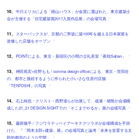
10、
中川エリカによる「桃山ハウス」が金賞に選ばれた、東京建築士
会が主催する「住宅建築賞2017入賞作品展」の会場写真
11、
スターバックスが、京都の二寧坂に築100年を越える日本家屋を
改修した店舗をオープン
12、
POINTによる、東京・新宿区の小間の立礼茶室「夜咄Sahan」
13、
神田篤宏+佐野もも / comma design officeによる、東京・世田谷
の、都市と接続するように作られた小いさな住居付店舗
「TENTOSHI」の写真
14、
石上純也・クリスト・西野達らが出展して、成瀬・猪熊が会場構
成した21_21 DESIGN SIGHTでの「そこまでやるか」展の会場写真
15、
藤原徹平 / フジワラテッペイアーキテクツラボが会場構成を手掛
けた、『「岡本太郎×建築」展』の会場写真と論考「未来を並置する太
郎的都市のような空間」