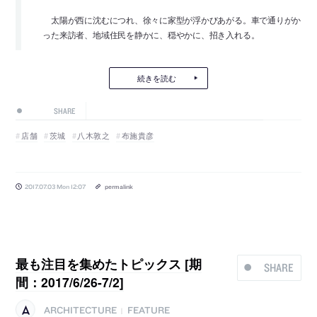
太陽が西に沈むにつれ、徐々に家型が浮かびあがる。車で通りがか
った来訪者、地域住民を静かに、穏やかに、招き入れる。
続きを読む
SHARE
店舗
茨城
八木敦之
布施貴彦
2017.07.03 Mon 12:07
permalink
最も注目を集めたトピックス [期
SHARE
間：2017/6/26-7/2]
ARCHITECTURE
FEATURE
|