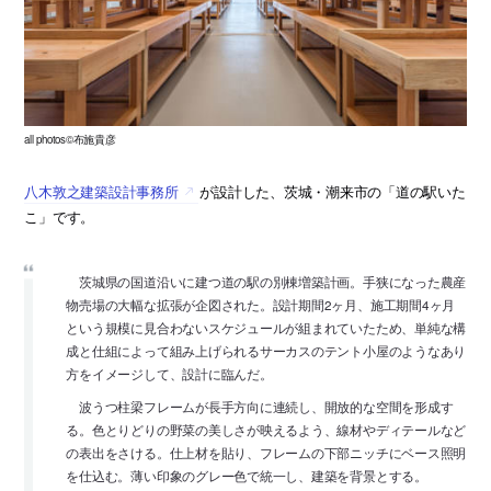
all photos©布施貴彦
八木敦之建築設計事務所
が設計した、茨城・潮来市の「道の駅いた
こ」です。
茨城県の国道沿いに建つ道の駅の別棟増築計画。手狭になった農産
物売場の大幅な拡張が企図された。設計期間2ヶ月、施工期間4ヶ月
という規模に見合わないスケジュールが組まれていたため、単純な構
成と仕組によって組み上げられるサーカスのテント小屋のようなあり
方をイメージして、設計に臨んだ。
波うつ柱梁フレームが長手方向に連続し、開放的な空間を形成す
る。色とりどりの野菜の美しさが映えるよう、線材やディテールなど
の表出をさける。仕上材を貼り、フレームの下部ニッチにベース照明
を仕込む。薄い印象のグレー色で統一し、建築を背景とする。