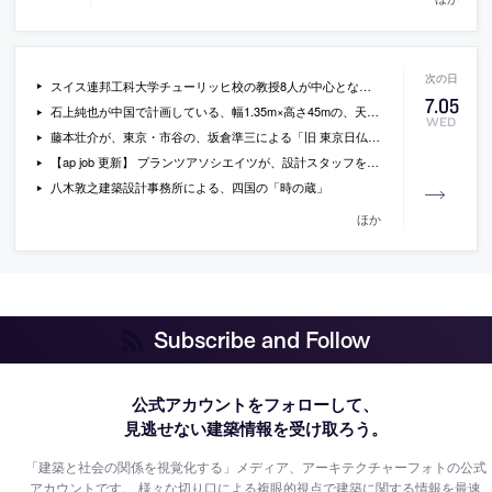
スイス連邦工科大学チューリッヒ校の教授8人が中心となり、スイス・デューベンドルフに、ロボットが中心となって施工する住宅の建設プロジェクトが進行中
7
.
05
石上純也が中国で計画している、幅1.35m×高さ45mの、天井が無い教会の1/10模型
WED
藤本壮介が、東京・市谷の、坂倉準三による「旧 東京日仏学院」の改修と増築を手掛けることに
【ap job 更新】 プランツアソシエイツが、設計スタッフを募集中
八木敦之建築設計事務所による、四国の「時の蔵」
ほか
Subscribe and Follow
公式アカウントをフォローして、
見逃せない建築情報を受け取ろう。
「建築と社会の関係を視覚化する」メディア、アーキテクチャーフォトの公式
アカウントです。
様々な切り口による複眼的視点で建築に関する情報を最速