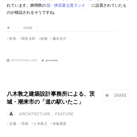
れています。静岡県の
旧・伊豆富士見ランド
に設置されていたも
のが移設されるそうですね。
SHARE
群馬
岡本太郎
前橋
藤本壮介
2017.07.03 Mon 13:59
permalink
八木敦之建築設計事務所による、茨
SHARE
城・潮来市の「道の駅いたこ」
ARCHITECTURE
FEATURE
|
店舗
茨城
八木敦之
布施貴彦