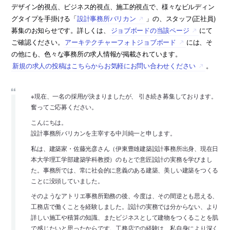
デザイン的視点、ビジネス的視点、施工的視点で、様々なビルディン
グタイプを手掛ける「
設計事務所バリカン
」の、スタッフ(正社員)
募集のお知らせです。詳しくは、
ジョブボードの当該ページ
にて
ご確認ください。
アーキテクチャーフォトジョブボード
には、そ
の他にも、色々な事務所の求人情報が掲載されています。
新規の求人の投稿はこちらからお気軽にお問い合わせください
。
※現在、一名の採用が決まりましたが、 引き続き募集しております。
奮ってご応募ください。
こんにちは。
設計事務所バリカンを主宰する中川純一と申します。
私は、建築家・佐藤光彦さん（伊東豊雄建築設計事務所出身、現在日
本大学理工学部建築学科教授）のもとで意匠設計の実務を学びまし
た。事務所では、常に社会的に意義のある建築、美しい建築をつくる
ことに没頭していました。
そのようなアトリエ事務所勤務の後、今度は、その間逆とも思える、
工務店で働くことを経験しました。設計の実務では分からない、より
詳しい施工や積算の知識、またビジネスとして建物をつくることを肌
で感じたいと思ったからです。工務店での経験は、私自身により深く