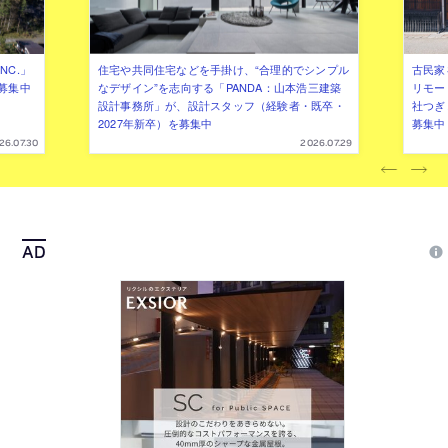
NC.」
住宅や共同住宅などを手掛け、“合理的でシンプル
古民家
募集中
なデザイン”を志向する「PANDA：山本浩三建築
リモー
設計事務所」が、設計スタッフ（経験者・既卒・
社つぎ
2027年新卒）を募集中
募集中
26.07.30
2026.07.29