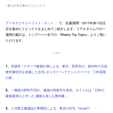
最も注目を集めたトピックス
アーキテクチャーフォト・ネット
で、先週(期間：2017/6/26-7/2)注
目を集めたトピックスをまとめてご紹介します。リアルタイムでの一
週間の集計は、トップページ右下の「Weekly Top Topics」よりご覧い
ただけます。
1、
長坂常 / スキーマ建築計画による、東京・世田谷の、築52年の元診
療所兼住宅を改修した住宅+ギャラリー+テナントスペース「三軒茶屋
の家」
2、
一般紙のBRUTUSが、建築の特集号を発売。タイトルは「日本の
建築家28人と作った 建築を楽しむ教科書」。
3、
八木敦之建築設計事務所による、東京の住宅「houseY」