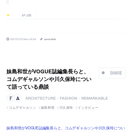
AP JOB
2017.07.03 Mon 16:04
permalink
妹島和世がVOGUE誌編集長らと、
SHARE
コムデギャルソンや川久保玲につい
て語っている鼎談
ARCHITECTURE
FASHION
REMARKABLE
|
|
コムデギャルソン
妹島和世
川久保玲
インタビュー
妹島和世がVOGUE誌編集長らと、コムデギャルソンや川久保玲につい