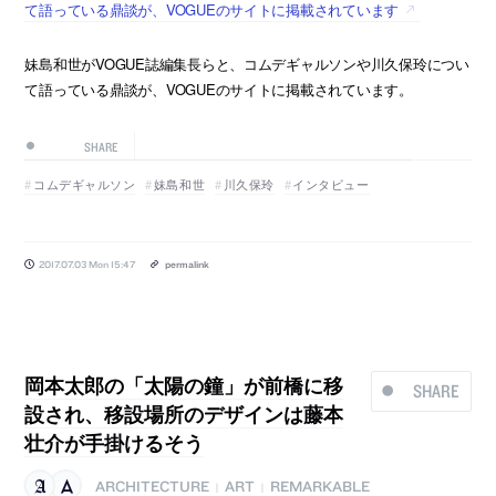
て語っている鼎談が、VOGUEのサイトに掲載されています
妹島和世がVOGUE誌編集長らと、コムデギャルソンや川久保玲につい
て語っている鼎談が、VOGUEのサイトに掲載されています。
SHARE
コムデギャルソン
妹島和世
川久保玲
インタビュー
2017.07.03 Mon 15:47
permalink
岡本太郎の「太陽の鐘」が前橋に移
SHARE
設され、移設場所のデザインは藤本
壮介が手掛けるそう
ARCHITECTURE
ART
REMARKABLE
|
|