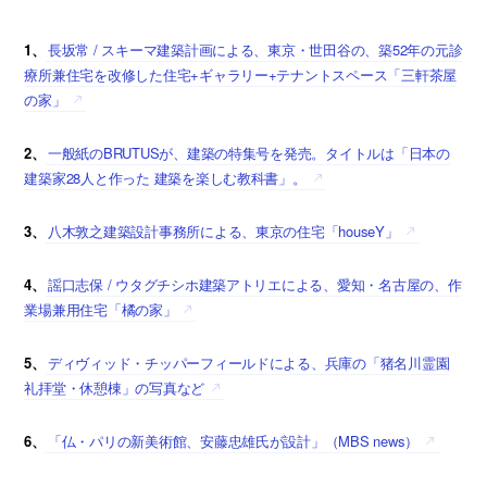
1、
長坂常 / スキーマ建築計画による、東京・世田谷の、築52年の元診
療所兼住宅を改修した住宅+ギャラリー+テナントスペース「三軒茶屋
の家」
2、
一般紙のBRUTUSが、建築の特集号を発売。タイトルは「日本の
建築家28人と作った 建築を楽しむ教科書」。
3、
八木敦之建築設計事務所による、東京の住宅「houseY」
4、
謡口志保 / ウタグチシホ建築アトリエによる、愛知・名古屋の、作
業場兼用住宅「橘の家」
5、
ディヴィッド・チッパーフィールドによる、兵庫の「猪名川霊園
礼拝堂・休憩棟」の写真など
6、
「仏・パリの新美術館、安藤忠雄氏が設計」（MBS news）