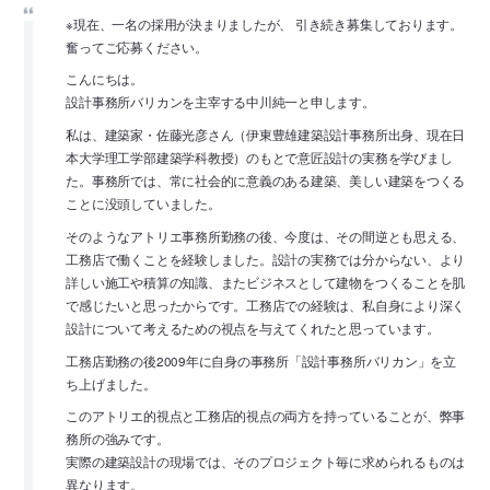
※現在、一名の採用が決まりましたが、 引き続き募集しております。
奮ってご応募ください。
こんにちは。
設計事務所バリカンを主宰する中川純一と申します。
私は、建築家・佐藤光彦さん（伊東豊雄建築設計事務所出身、現在日
本大学理工学部建築学科教授）のもとで意匠設計の実務を学びまし
た。事務所では、常に社会的に意義のある建築、美しい建築をつくる
ことに没頭していました。
そのようなアトリエ事務所勤務の後、今度は、その間逆とも思える、
工務店で働くことを経験しました。設計の実務では分からない、より
詳しい施工や積算の知識、またビジネスとして建物をつくることを肌
で感じたいと思ったからです。工務店での経験は、私自身により深く
設計について考えるための視点を与えてくれたと思っています。
工務店勤務の後2009年に自身の事務所「設計事務所バリカン」を立
ち上げました。
このアトリエ的視点と工務店的視点の両方を持っていることが、弊事
務所の強みです。
実際の建築設計の現場では、そのプロジェクト毎に求められるものは
異なります。