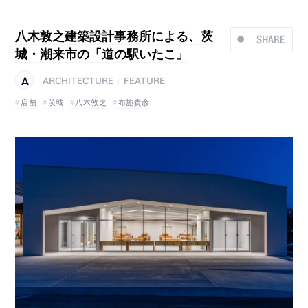
八木敦之建築設計事務所による、茨
SHARE
城・潮来市の「道の駅いたこ」
ARCHITECTURE
FEATURE
|
店舗
茨城
八木敦之
布施貴彦