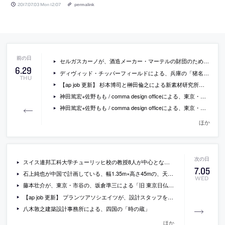
2017.07.03 Mon 12:07
permalink
セルガスカーノが、酒造メーカー・マーテルの財団のために設計したパヴィリオン「Pavillon Martell」の写真
6
.
29
ディヴィッド・チッパーフィールドによる、兵庫の「猪名川霊園 礼拝堂・休憩棟」の写真など
THU
【ap job 更新】 杉本博司と榊田倫之による新素材研究所が、設計スタッフ・アルバイトを募集中
神田篤宏+佐野もも / comma design officeによる、東京・調布の、持ち上げられた外部バルコニーが周辺の緑と豊かな関係を生み出している住宅「深大寺の２塔」の写真
神田篤宏+佐野もも / comma design officeによる、東京・世田谷の、都市と接続するように作られた小いさな住居付店舗「TENTOSHI」の写真
ほか
スイス連邦工科大学チューリッヒ校の教授8人が中心となり、スイス・デューベンドルフに、ロボットが中心となって施工する住宅の建設プロジェクトが進行中
7
.
05
石上純也が中国で計画している、幅1.35m×高さ45mの、天井が無い教会の1/10模型
WED
藤本壮介が、東京・市谷の、坂倉準三による「旧 東京日仏学院」の改修と増築を手掛けることに
【ap job 更新】 プランツアソシエイツが、設計スタッフを募集中
八木敦之建築設計事務所による、四国の「時の蔵」
ほか