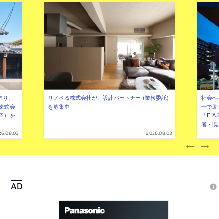
作り、
リノベる株式会社が、設計パートナー (業務委託)
社会へ
株式会
を募集中
士で助
卒）を
「E.A
者・既
26.08.03
2026.08.03