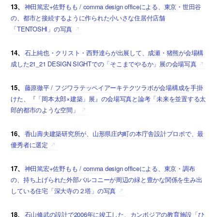
13、
神田篤宏+佐野もも / comma design officeによる、東京・世田谷
の、都市と接続するように作られた小いさな住居付店舗
「TENTOSHI」の写真
14、
石上純也・クリスト・西野達らが出展して、成瀬・猪熊が会場構
成した21_21 DESIGN SIGHTでの「そこまでやるか」展の会場写真
15、
藤原徹平 / フジワラテッペイアーキテクツラボが会場構成を手掛
けた、『「岡本太郎×建築」展』の会場写真と論考「未来を並置する太
郎的都市のような空間」
16、
香山壽夫建築研究所が、山形県庄内町の本庁舎設計プロポで、最
優秀者に選定
17、
神田篤宏+佐野もも / comma design officeによる、東京・調布
の、持ち上げられた外部バルコニーが周辺の緑と豊かな関係を生み出
している住宅「深大寺の２塔」の写真
18、
石山修武の設計で2006年に竣工した、カンボジアの教育施設「ひ