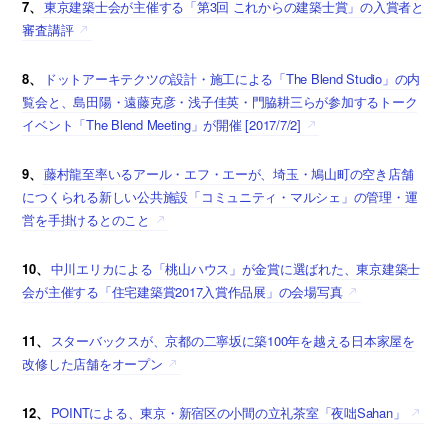
7、
東京建築士会が主催する「第3回 これからの建築士賞」の入賞者と
審査講評
8、
ドットアーキテクツの設計・施工による「The Blend Studio」の内
覧会と、島田陽・遠藤克彦・浅子佳英・門脇耕三らが参加するトーク
イベント「The Blend Meeting」が開催 [2017/7/2]
9、
藤村龍至率いるアール・エフ・エーが、埼玉・鳩山町の空き店舗
につくられる新しい公共施設「コミュニティ・マルシェ」の管理・運
営を手掛けるとのこと
10、
中川エリカによる「桃山ハウス」が金賞に選ばれた、東京建築士
会が主催する「住宅建築賞2017入賞作品展」の会場写真
11、
スターバックスが、京都の二寧坂に築100年を越える日本家屋を
改修した店舗をオープン
12、
POINTによる、東京・新宿区の小間の立礼茶室「夜咄Sahan」