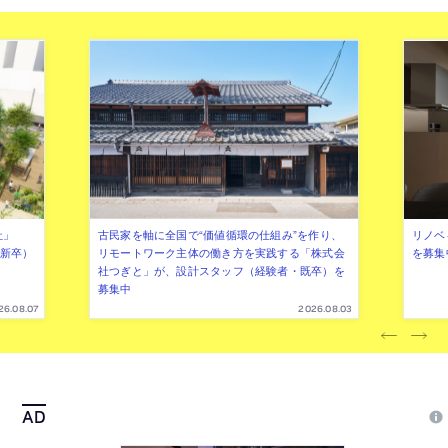
現
社」
古民家を軸に全国で“価値循環の仕組み”を作り、
リノベ
年新卒）
リモートワーク主体の働き方を実践する「株式会
を募集
社つぎと」が、設計スタッフ（経験者・既卒）を
募集中
26.08.07
2026.08.03