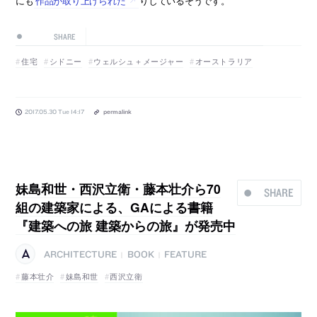
にも
作品が取り上げられた
りしているそうです。
SHARE
住宅
シドニー
ウェルシュ＋メージャー
オーストラリア
2017.05.30 Tue 14:17
permalink
妹島和世・西沢立衛・藤本壮介ら70
SHARE
組の建築家による、GAによる書籍
『建築への旅 建築からの旅』が発売中
ARCHITECTURE
BOOK
FEATURE
|
|
藤本壮介
妹島和世
西沢立衛