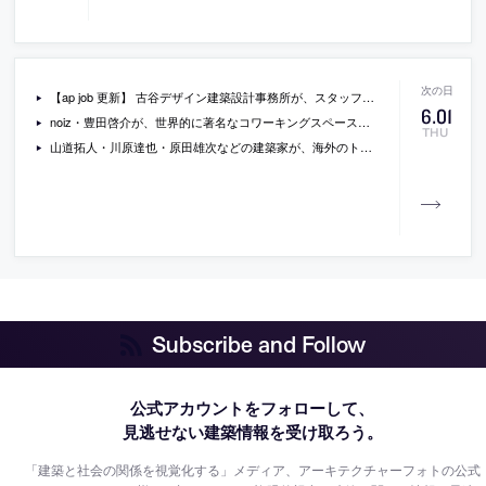
【ap job 更新】 古谷デザイン建築設計事務所が、スタッフを募集中
6
.
01
noiz・豊田啓介が、世界的に著名なコワーキングスペース運営企業・WeWorkのカイル・バーカーとの対談「WeWorkが描く 新しい不動産のかたち」
THU
山道拓人・川原達也・原田雄次などの建築家が、海外のトイレ事情について書いているエッセイ
Subscribe and Follow
公式アカウントをフォローして、
見逃せない建築情報を受け取ろう。
「建築と社会の関係を視覚化する」メディア、アーキテクチャーフォトの公式