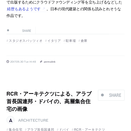
で出版するためにクラウドファウンディング等を立ち上げるなどした
経歴もあるようです
。日本の現代建築との関係も読みとれそうな
作品です。
SHARE
スタジオスパッツィオ
イタリア
駐車場
倉庫
2017.05.30 Tue 14:48
permalink
RCR・アーキテクツによる、アラブ
SHARE
首長国連邦・ドバイの、高層集合住
宅の画像
ARCHITECTURE
集合住宅
アラブ首長国連邦
ドバイ
RCR・アーキテクツ