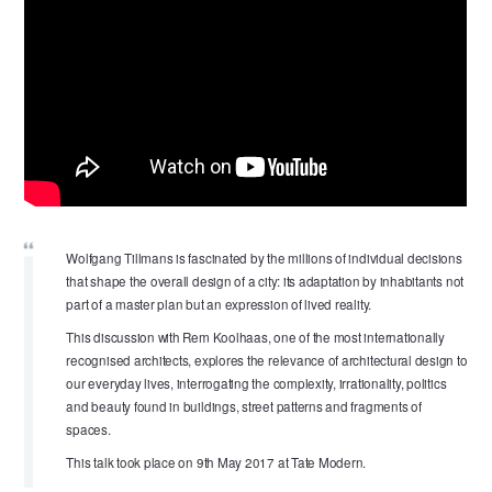
Wolfgang Tillmans is fascinated by the millions of individual decisions
that shape the overall design of a city: its adaptation by inhabitants not
part of a master plan but an expression of lived reality.
This discussion with Rem Koolhaas, one of the most internationally
recognised architects, explores the relevance of architectural design to
our everyday lives, interrogating the complexity, irrationality, politics
and beauty found in buildings, street patterns and fragments of
spaces.
This talk took place on 9th May 2017 at Tate Modern.