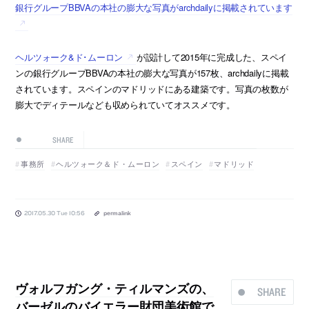
銀行グループBBVAの本社の膨大な写真がarchdailyに掲載されています
ヘルツォーク&ド･ムーロン
が設計して2015年に完成した、スペイ
ンの銀行グループBBVAの本社の膨大な写真が157枚、archdailyに掲載
されています。スペインのマドリッドにある建築です。写真の枚数が
膨大でディテールなども収められていてオススメです。
SHARE
事務所
ヘルツォーク＆ド・ムーロン
スペイン
マドリッド
2017.05.30 Tue 10:56
permalink
ヴォルフガング・ティルマンズの、
SHARE
バーゼルのバイエラー財団美術館で