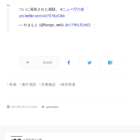
ついに発表された模様。
#ニュー庁の舎
pic.twitter.com/o37EY6zO8b
— やまもと (@flange_web)
2017年5月29日
SHARE
島根
菊竹清訓
宗教施設
保存関連
2017.05.30 Tue 10:01
permalink