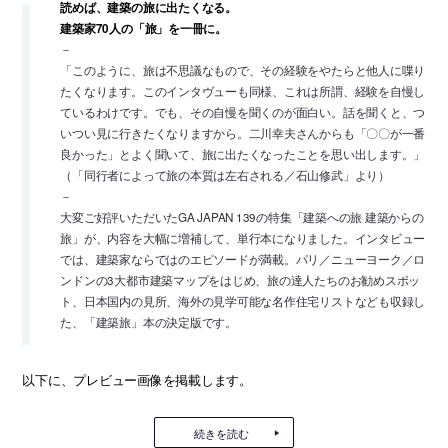
読めば、建築の旅に出たくなる。
建築家70人の「旅」を一冊に。
－
「このように、旅は不思議なもので、その経験をやたらと他人に喋り
たくなります。このインタヴューも同様、これは所謂、経験を自慢し
ているわけです。でも、その自慢を聞くのが面白い。話を聞くと、つ
いつい見に行きたくなりますから。二川幸夫さんからも「〇〇が一番
良かった」とよく聞いて、旅に出たくなったことを思い出します。」
（「同行者によって旅の本質は左右される／石山修武」より）
－
大変ご好評いただいたGA JAPAN 139の特集「建築への旅 建築からの
旅」が、内容を大幅に増補して、単行本になりました。インタビュー
では、建築家ならではのエピソードが満載。パリ／ニューヨーク／ロ
ンドンの3大都市建築マップをはじめ、旅の達人たちのお勧めスポッ
ト、日本国内の見所、海外の見学可能な名作住宅リストなども収録し
た、「建築旅」本の決定版です。
以下に、プレビュー画像を掲載します。
続きを読む