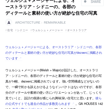
ウェルシュ＋メージャーによる、オ
SHARE
ーストラリア・シドニーの、各部の
ディテールと素材の使い方が絶妙な住宅の写真
ARCHITECTURE
REMARKABLE
|
住宅
シドニー
ウェルシュ＋メージャー
オーストラリア
ウェルシュ＋メージャーによる、オーストラリア・シドニーの、各部
のディテールと素材の使い方が絶妙な住宅の写真がdezeenに掲載され
ています
ウェルシュ＋メージャー(Welsh + Major)が設計した、オーストラリ
ア・シドニーの、各部のディテールと素材の使い方が絶妙な住宅の写
真が14枚、dezeenに掲載されています。強い空間構成などがないの
で、一瞬で何かを訴えかけるようなインパクトはないのですが、各部
分のディテールや素材の使い方にバリエーションがあって、じっくり
見ていくと、設計の痕跡が感じられ興味深い住宅だと思います。
彼ら
の公式サイトでも過去の作品が多数見られます
。GA HOUSES 142