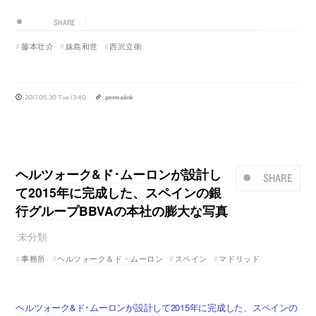
SHARE
藤本壮介
妹島和世
西沢立衛
2017.05.30 Tue 13:40
permalink
ヘルツォーク&ド･ムーロンが設計し
SHARE
て2015年に完成した、スペインの銀
行グループBBVAの本社の膨大な写真
未分類
事務所
ヘルツォーク＆ド・ムーロン
スペイン
マドリッド
ヘルツォーク&ド･ムーロンが設計して2015年に完成した、スペインの