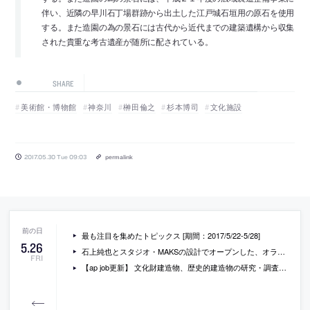
伴い、近隣の早川石丁場群跡から出土した江戸城石垣用の原石を使用
する。また造園の為の景石には古代から近代までの建築遺構から収集
された貴重な考古遺産が随所に配されている。
SHARE
美術館・博物館
神奈川
榊田倫之
杉本博司
文化施設
2017.05.30 Tue 09:03
permalink
最も注目を集めたトピックス [期間：2017/5/22-5/28]
5
.
26
石上純也とスタジオ・MAKSの設計でオープンした、オランダの19世紀の公園に作られたヴィジター・センターの写真など
FRI
【ap job更新】 文化財建造物、歴史的建造物の研究・調査・設計・監理を行う「株式会社 建文」が、正社員(新卒・中途)・契約社員を募集中