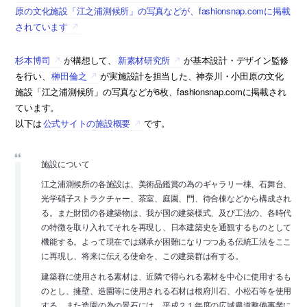
原の文化施設「江之浦測候所」の写真などが、fashionsnap.comに掲載
されています
杉本博司
が構想して、
新素材研究所
が基本設計・デザイン監修
を行い、
榊田倫之
が実施設計を担当した、神奈川・小田原の文化
施設「江之浦測候所」の写真などが6枚、fashionsnap.comに掲載され
ています。
以下は
公式サイトの施設概要
です。
施設について
江之浦測候所の各施設は、美術品鑑賞の為のギャラリー棟、石舞台、
光学硝子ストラクチャー、茶室、庭園、門、待合棟などから構成され
る。また財団の各建築物は、我が国の建築様式、及び工法の、各時代
の特徴を取り入れてそれを再現し、日本建築史を通観するものとして
機能する。よって現在では継承が困難になりつつある伝統工法をここ
に再現し、将来に伝える使命を、この建築群は有する。
建築群に使用される素材は、近隣で得られる素材を中心に使用するも
のとし、擁壁、造園等に使用される石材は根府川石、小松石等を使用
する。また造園の為の景石には、平成２１年度の広域農道整備事業に