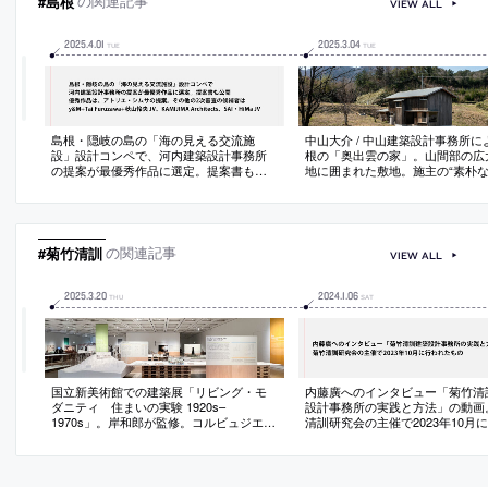
#島根
の関連記事
VIEW ALL
2025
.
4
.
01
2025
.
3
.
04
TUE
TUE
島根・隠岐の島の「海の見える交流施
中山大介 / 中山建築設計事務所に
設」設計コンペで、河内建築設計事務所
根の「奥出雲の家」。山間部の広
の提案が最優秀作品に選定。提案書も公
地に囲まれた敷地。施主の“素朴な
開。優秀作品は、アトリエ・シムサの提
呼応する住まいを求め、現代的で
案。その他の2次審査の候補者は、
がらも近くに建つ“農小屋”の様な
y&M+Tai Furuzawa+秋山怜央 JV、
建築を志向。忠実・簡素・謙虚を
KAMIJIMA Architects、SAI・HiMa JV
て素材を選定し形を与える
#菊竹清訓
の関連記事
VIEW ALL
2025
.
3
.
20
2024
.
1
.
06
THU
SAT
国立新美術館での建築展「リビング・モ
内藤廣へのインタビュー「菊竹清
ダニティ 住まいの実験 1920s–
設計事務所の実践と方法」の動画
1970s」。岸和郎が監修。コルビュジエ、
清訓研究会の主催で2023年10月
アアルト、菊竹清訓、カーン、ゲーリー
たもの
らによる14邸の住宅を中心に、20世紀の
住宅の実験を豊富な資料で検証。ミース
の未完のプロジェクトも実寸大模型で実