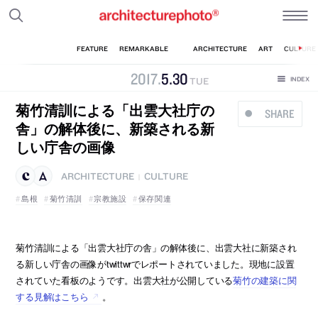
2017
.
5
.
30
TUE
菊竹清訓による「出雲大社庁の
SHARE
舎」の解体後に、新築される新
しい庁舎の画像
ARCHITECTURE
CULTURE
|
島根
菊竹清訓
宗教施設
保存関連
菊竹清訓による「出雲大社庁の舎」の解体後に、出雲大社に新築され
る新しい庁舎の画像がtwittwrでレポートされていました。現地に設置
されていた看板のようです。出雲大社が公開している
菊竹の建築に関
する見解はこちら
。