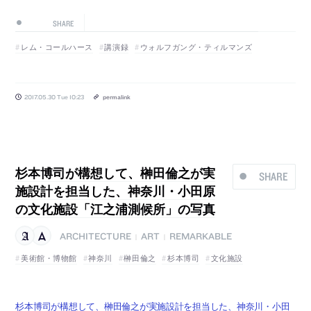
SHARE
レム・コールハース
講演録
ウォルフガング・ティルマンズ
2017.05.30 Tue 10:23
permalink
杉本博司が構想して、榊田倫之が実
SHARE
施設計を担当した、神奈川・小田原
の文化施設「江之浦測候所」の写真
ARCHITECTURE
ART
REMARKABLE
|
|
美術館・博物館
神奈川
榊田倫之
杉本博司
文化施設
杉本博司が構想して、榊田倫之が実施設計を担当した、神奈川・小田