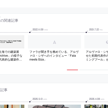
の関連記事
2022
.
11
.
09
2021
.
7
.
22
WED
THU
上海での建築展
ファラが聞き手を務めている、アルヴ
アルヴァロ・シザ
e Archive」の様子な
ァロ・シザへのインタビュー「Fala
せた初期代表作
代表的な建築作品
meets Siza」
ミングプール」
年8月に公開された
公開
連記事
2026
.
5
.
13
2026
.
4
.
08
WED
WED