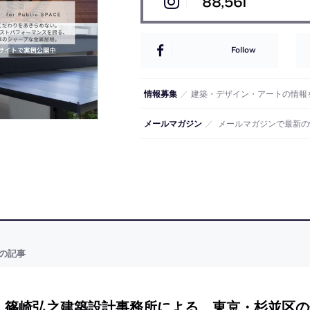
88,561
Follow
情報募集
／
建築・デザイン・アートの情報
メールマガジン
／
メールマガジンで最新の
の記事
篠崎弘之建築設計事務所による、東京・杉並区の住宅