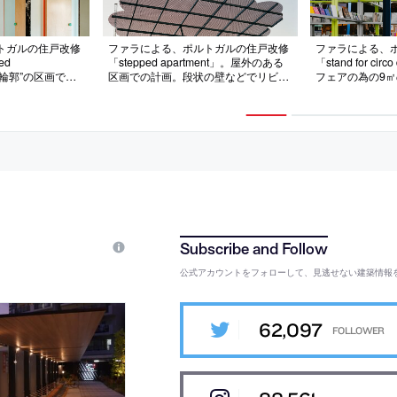
トガルの住戸改修
ファラによる、ポルトガルの住戸改修
ファラによる、
ed
「stepped apartment」。屋外のある
「stand for cir
異な輪郭”の区画での
区画での計画。段状の壁などでリビン
フェアの為の9㎡
への対応を意図
グをテラスへと繋がる空間として、外
属部材を三次元
周との対話の中で
部スペースに“雲形の金属製の樹木”を
立て、周縁部に
とる”構成を考
据える計画を考案。キャノピーの形状
拡張される”空
に設けた2枚の扉
は長谷川逸子の繊細なストラクチャー
は公園のクジャ
動性”にも寄与
も想起させる
係を結ぶ
公式アカウントをフォローして、見逃せない建築情報
62,097