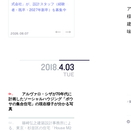
式会社」が、設計スタッフ（経験
み”を作り、リモートワーク主体の働
ー (業務委託) を募集中
け、スタッフ同士で助け合う環境づ
ALA INC.」が、設計スタッフ・アル
ア
者・既卒・2027年新卒）を募集中
き方を実践する「株式会社つぎと」
くりも行う「E.A.S.T.architects」
バイト・事務職を募集中
様
が、設計スタッフ（経験者・既卒）
が、設計スタッフ（経験者・既卒・
を募集中
2027年新卒）を募集中
2026.08.07
2026.08.03
2026.08.03
2026.07.31
2026.07.30
2018
.
4
.
03
TUE
アルヴァロ・シザが70年代に
計画したソーシャルハウジング「ボウ
サの集合住宅」の現在様子が分かる写
真
篠崎弘之建築設計事務所によ
る、東京・杉並区の住宅「House M2