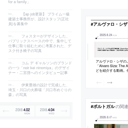
for a family」
【ap job更新】 プライム一級
建築士事務所が、設計スタッフ(正社
員)を募集中
#アルヴァロ・シザ
2025
.
8
.
24
フォスターがデザインした、
SUN
パブリックスペースの中で、集中して
仕事に取り組むために考案された、デ
スク付き椅子の写真
アルヴァロ・シザの
コム デ ギャルソンのブランド
「Alvaro Siza: Th
の一つ「noir kei ninomiya」のデザイ
どを紹介する動画。
ナー・二宮啓へのインタビュー記事
も多数紹介。2025
もの。(英語字幕付)
伊東豊雄の設計で完成した、
埼玉・川口の火葬場「川口市めぐりの
森」の写真
の関
#ポルトガル
2018
.
4
.
02
2018
.
4
.
04
MON
WED
2026
.
6
.
17
WED