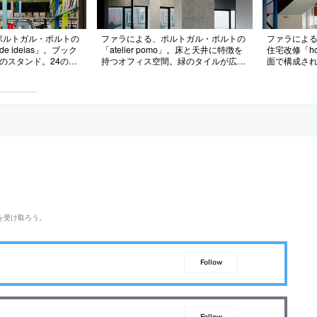
ポルトガル・ポルトの
ファラによる、ポルトガル・ポルトの
ファラによ
co de ideias」。ブック
「atelier pomo」。床と天井に特徴を
住宅改修「hou
のスタンド。24の金
持つオフィス空間。緑のタイルが広が
面で構成さ
のグリッドとして組み
る床の中に“花の様に見える黄の四角
物の“別の視
配した鏡で“複製され
形”を配置し、細い金属の線がつく
いったん分解
間を考案。部材の色彩
る“緩やかな幾何学的な網”で天井を構
の再構成”を
クとも予期せぬ対応関
築。“静かで陽気なアルテ・ポーヴェ
図的に空間を
ラ”も意図
的な参加”す
を受け取ろう。
Follow
Follow