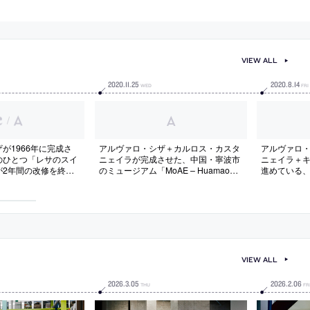
VIEW ALL
2020
.
11
.
25
2020
.
8
.
14
WED
FRI
/
が1966年に完成さ
アルヴァロ・シザ＋カルロス・カスタ
アルヴァロ
のひとつ「レサのスイ
ニェイラが完成させた、中国・寧波市
ニェイラ＋
が2年間の改修を終え
のミュージアム「MoAE – Huamao
進めている
Museum of Art Education」の写真と
「kansong
図面
面
VIEW ALL
2026
.
3
.
05
2026
.
2
.
06
THU
FR