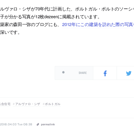
ルヴァロ・シザが70年代に計画した、ポルトガル・ポルトのソーシ
子が分かる写真が12枚dezeenに掲載されています。
建築家の森田一弥のブログにも、
2012年にこの建築を訪れた際の写
味深いです。
SHARE
集合住宅
アルヴァロ・シザ
ポルトガル
2018.04.03 Tue 08:38
permalink