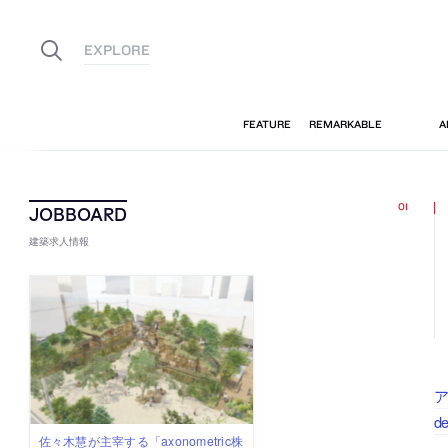
建築求人情報
ア
d
佐々木慧が主宰する「axonometric株
古民家を軸に全国で“価値循環の仕組
リノベる株式会社が、設計パートナ
社会への影響力のある建築を手掛
代官山を拠点に活動する「梅澤竜也 /