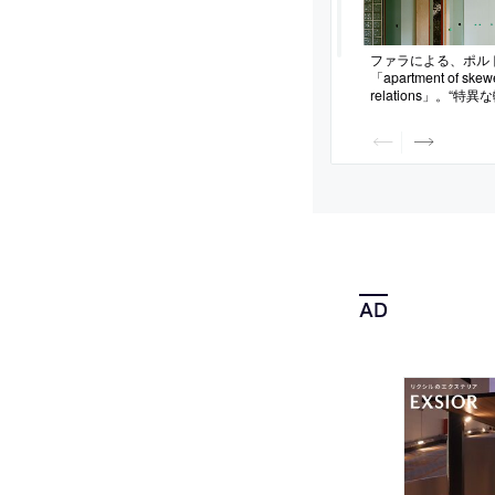
ファラによる、ポル
「apartment of skew
relations」。“特
計画。不定形な外形
し、一連の壁が“外
異なる位置や角度を
案。いくつかの部屋
は“住空間の風景の流