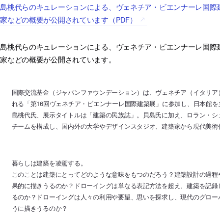
貝島桃代らのキュレーションによる、ヴェネチア・ビエンナーレ国際
家などの概要が公開されています（PDF）
貝島桃代らのキュレーションによる、ヴェネチア・ビエンナーレ国際
作家などの概要が公開されています。
国際交流基金（ジャパンファウンデーション）は、ヴェネチア（イタリア）で2
れる「第16回ヴェネチア・ビエンナーレ国際建築展」に参加し、日本館を
島桃代氏、展示タイトルは「建築の民族誌」。貝島氏に加え、ロラン・シ
チームを構成し、国内外の大学やデザインスタジオ、建築家から現代美術
暮らしは建築を凌駕する。
このことは建築にとってどのような意味をもつのだろう？建築設計の過程
果的に描きうるのか？ドローイングは単なる表記方法を超え、建築を記録
るのか？ドローイングは人々の利用や要望、思いを探求し、現代のグロー
うに描きうるのか？