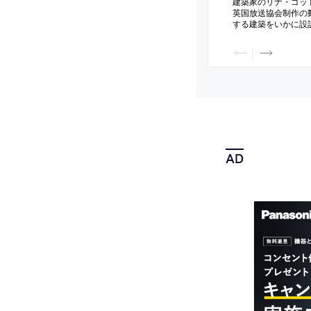
建築家のリナ・ゴッ
英国放送協会制作の
する建築をいかに設
阪・関西万博の“バ
ン”の設計者としても
年8月に公開された