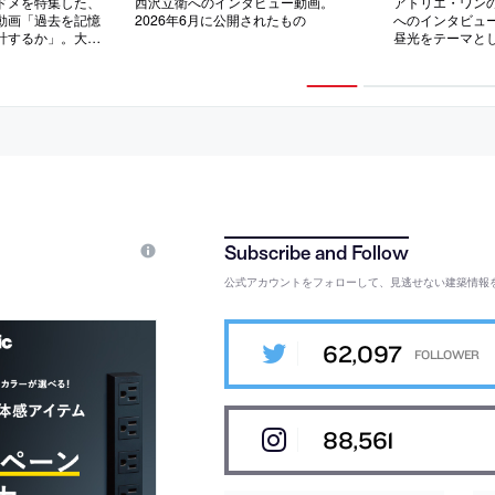
ドメを特集した、
西沢立衛へのインタビュー動画。
アトリエ・ワン
動画「過去を記憶
2026年6月に公開されたもの
へのインタビュ
計するか」。大
昼光をテーマと
ーレーンパビリオ
念に収録。202
知られる。2026
の
もの
公式アカウントをフォローして、見逃せない建築情報
62,097
88,561