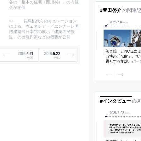
谷の「垂木の住宅（西川材）」の内覧
会が開催
の関連
#豊田啓介
貝島桃代らのキュレーション
2025
.
7
.
14
MON
による、ヴェネチア・ビエンナーレ国
際建築展日本館の展示「建築の民族
誌」の出展作家などの概要が公開
落合陽一とNOIZに
2018
.
5
.
21
2018
.
5
.
23
万博の「null²」。
MON
WED
題とする施設。バー
ルの接続を求め、ボ
の“多様な二次利用の
築を考案。風と共振
ットアームを組合せて
実現
の
#インタビュー
2026
.
8
.
02
SUN