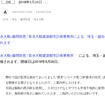
2018年
5月26日
（土）
日程
ARCHITECTURE
|
EXHIBITION
住宅
埼玉
藤間弥恵
富永大毅
永大毅+藤間弥恵 / 富永大毅建築都市計画事務所による、埼玉・越
されます
永大毅+藤間弥恵 / 富永大毅建築都市計画事務所
による、埼玉・
催されます。開催日は2018年5月26日。
弊社で設計監理を進めてまいりました”垂木”シリーズ第二弾”垂木の住宅（
を開催する運びとなりましたので、ご案内申し上げます。
今回は飯能の西川材を使用し、スギだけでなくサワラも半地下地的に使用
すが、無垢材の良さに触れていただき、ご批評いただければ幸いです。