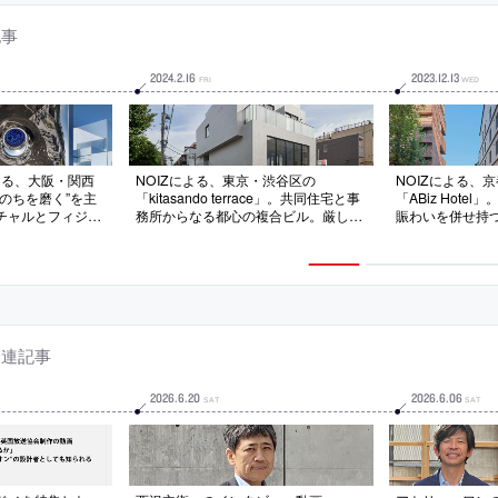
記事
2024
.
2
.
16
2023
.
12
.
13
FRI
WED
よる、大阪・関西
NOIZによる、東京・渋谷区の
NOIZによる、
“いのちを磨く”を主
「kitasando terrace」。共同住宅と事
「ABiz Hote
チャルとフィジカ
務所からなる都心の複合ビル。厳しい
賑わいを併せ持
クセルが構成要素
法規制の下で、空間の気積の確保と同
性質の共存を求
可能性”を持つ建
時に“ヴォリュームの分節”等で周辺の
抽象化して再構
する鏡面膜とロボ
スケールとの調和も志向。内外を繋
つ建築を考案。
“動的な建築”も
ぐ“多様な中間領域”で都市の風景や自
らめき”を思い
然の感受も意図
ンも用いる
関連記事
2026
.
6
.
20
2026
.
6
.
06
SAT
SAT