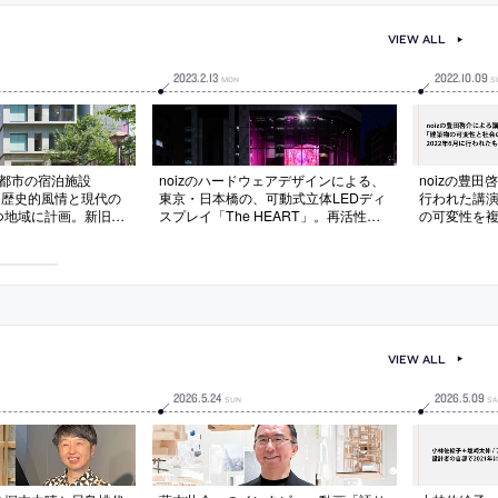
VIEW ALL
2023
.
2
.
13
2022
.
10
.
09
MON
S
京都市の宿泊施設
noizのハードウェアデザインによる、
noizの豊田
l」。歴史的風情と現代の
東京・日本橋の、可動式立体LEDディ
行われた講
つ地域に計画。新旧の
スプレイ「The HEART」。再活性化
の可変性を
め、伝統建築の要素を
計画の中心施設の玄関ホールに設置。
える」の動
成したファサードを持
金融街“兜町”の“象徴”を意図し、“歴
縦格子等に“川面の揺
史”や“情報”を伝える動的な“巨大なオ
描いたデジタルパター
ブジェクト”を考案。ビルの玄関機能
を超えた“公共空間としての演出”も意
図
VIEW ALL
2026
.
5
.
24
2026
.
5
.
09
SUN
SA