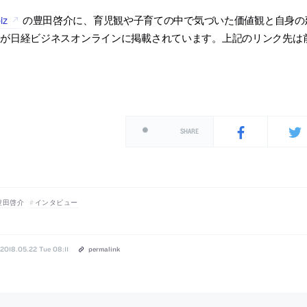
iz
の豊田啓介に、育児観や子育ての中で気づいた価値観と自身の
ーが日経ビジネスオンラインに掲載されています。上記のリンク先は
SHARE
豊田啓介
インタビュー
2018.05.22 Tue 08:11
permalink