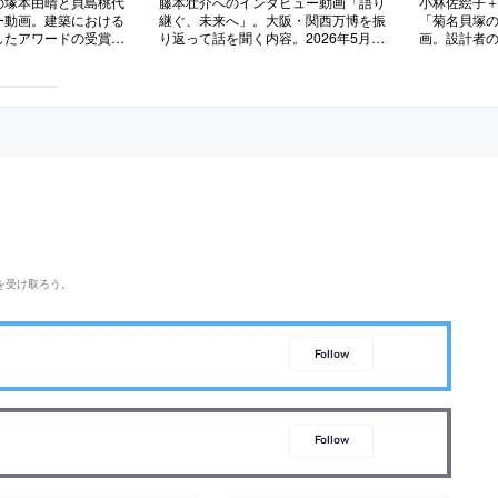
の塚本由晴と貝島桃代
藤本壮介へのインタビュー動画「語り
小林佐絵子＋
ー動画。建築における
継ぐ、未来へ」。大阪・関西万博を振
「菊名貝塚
したアワードの受賞記
り返って話を聞く内容。2026年5月に
画。設計者の
6年5月に公開されたも
公開されたもの
た建築
を受け取ろう。
Follow
Follow