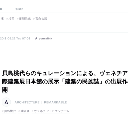
SHARE
住宅
埼玉
藤間弥恵
富永大毅
2018.05.22 Tue 07:08
permalink
貝島桃代らのキュレーションによる、ヴェネチア
際建築展日本館の展示「建築の民族誌」の出展作
開
ARCHITECTURE
|
REMARKABLE
貝島桃代
建築展
ヴェネチア・ビエンナーレ