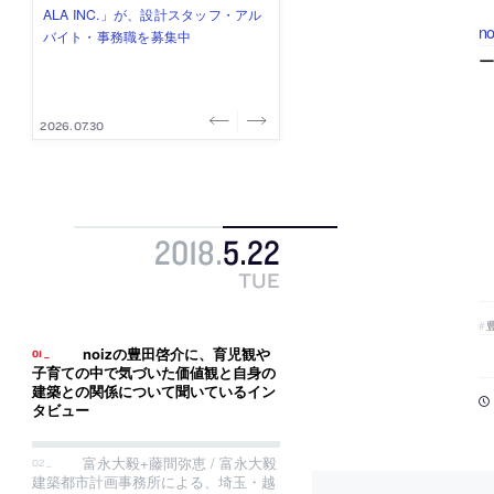
式会社」が、設計スタッフ（経験
み”を作り、リモートワーク主体の働
ー (業務委託) を募集中
け、スタッフ同士で助け合う環境づ
ALA INC.」が、設計スタッフ・アル
no
者・既卒・2027年新卒）を募集中
き方を実践する「株式会社つぎと」
くりも行う「E.A.S.T.architects」
バイト・事務職を募集中
が、設計スタッフ（経験者・既卒）
が、設計スタッフ（経験者・既卒・
を募集中
2027年新卒）を募集中
2026.08.07
2026.08.03
2026.08.03
2026.07.31
2026.07.30
2018
.
5
.
22
TUE
noizの豊田啓介に、育児観や
子育ての中で気づいた価値観と自身の
建築との関係について聞いているイン
タビュー
富永大毅+藤間弥恵 / 富永大毅
建築都市計画事務所による、埼玉・越