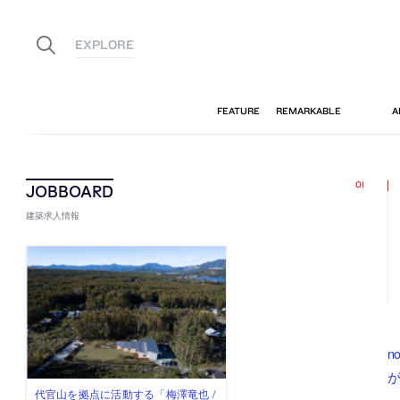
建築求人情報
n
佐々木慧が主宰する「axonometric株
古民家を軸に全国で“価値循環の仕組
リノベる株式会社が、設計パートナ
社会への影響力のある建築を手掛
代官山を拠点に活動する「梅澤竜也 /