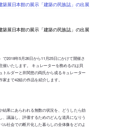
建築展日本館の展示「建築の民族誌」の出展
建築展日本館の展示「建築の民族誌」の出展
018年5月26日から11月25日にかけて開催さ
主催いたします。 キュレーターを務めるのは貝
ュトルダーと井関悠の両氏から成るキュレーター
作家まで42組の作品を紹介します。
や結果にあらわれる無数の状況を、どうしたら効
し、議論し、評価するためのどんな道具になりう
バル社会での断片化した暮らしの全体像をどのよ