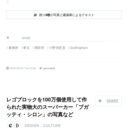
残り
の写真と建築家によるテキスト
6枚
SHARE
事務所
東京
岡田宰
小野寺匠吾
Gottingham
2018.09.04 Tue 10:36
permalink
レゴブロックを100万個使用して作
SHARE
られた実物大のスーパーカー「ブガ
ッティ・シロン」の写真など
DESIGN
CULTURE
|