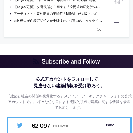
THU
【ap job 更新】 矢野英裕が主宰する「空間芸術研究所/vectorfield architects」が、設計スタッフ・インターン・アルバイトを募集中
アーティスト・森村泰昌の美術館「M@M」が大阪・北加賀谷に2018年11月オープン。建築家の日埜直彦・川上真由子も参画。
吉岡徳仁が内装デザインを手掛けた、代官山の、イッセイミヤケのバック類を扱う新店舗「グッド グッズ イッセイ ミヤケ」の写真
ほか
Subscribe and Follow
公式アカウントをフォローして、
見逃せない建築情報を受け取ろう。
「建築と社会の関係を視覚化する」メディア、アーキテクチャーフォトの公式
アカウントです。
様々な切り口による複眼的視点で建築に関する情報を最速
でお届けします。
62,097
Follow