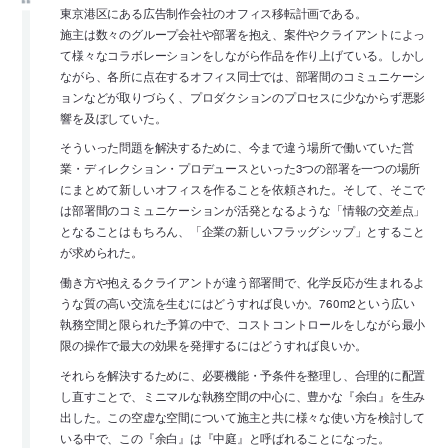
東京港区にある広告制作会社のオフィス移転計画である。
施主は数々のグループ会社や部署を抱え、案件やクライアントによっ
て様々なコラボレーションをしながら作品を作り上げている。しかし
ながら、各所に点在するオフィス同士では、部署間のコミュニケーシ
ョンなどが取りづらく、プロダクションのプロセスに少なからず悪影
響を及ぼしていた。
そういった問題を解決するために、今まで違う場所で働いていた営
業・ディレクション・プロデュースといった3つの部署を一つの場所
にまとめて新しいオフィスを作ることを依頼された。そして、そこで
は部署間のコミュニケーションが活発となるような「情報の交差点」
となることはもちろん、「企業の新しいフラッグシップ」とすること
が求められた。
働き方や抱えるクライアントが違う部署間で、化学反応が生まれるよ
うな質の高い交流を生むにはどうすれば良いか。760m2という広い
執務空間と限られた予算の中で、コストコントロールをしながら最小
限の操作で最大の効果を発揮するにはどうすれば良いか。
それらを解決するために、必要機能・予条件を整理し、合理的に配置
し直すことで、ミニマルな執務空間の中心に、豊かな『余白』を生み
出した。この空虚な空間について施主と共に様々な使い方を検討して
いる中で、この『余白』は『中庭』と呼ばれることになった。