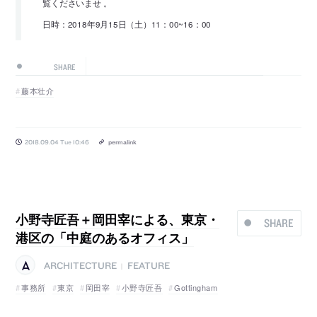
覧くださいませ 。
日時：2018年9月15日（土）11：00~16：00
SHARE
藤本壮介
2018.09.04 Tue 10:46
permalink
小野寺匠吾＋岡田宰による、東京・
SHARE
港区の「中庭のあるオフィス」
ARCHITECTURE
FEATURE
|
事務所
東京
岡田宰
小野寺匠吾
Gottingham