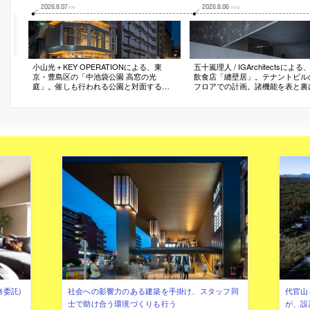
2026
.
8
.
07
2026
.
8
.
06
FRI
THU
小山光＋KEY OPERATIONによる、東
五十嵐理人 / IGArchitectsによ
京・豊島区の「中池袋公園 高窓の光
飲食店「纏壁居」。テナントビル
庭」。催しも行われる公園と対面する敷
フロアでの計画。諸機能を表と裏
地に建つ複合ビル。広場と“一体感を生
しない“緩やかな関係づけ”を求め
む”ファサードを意図し、高窓部分を後退
つの連続した壁”で構成する空間
させて“植栽を挿入する”断面構成の建築を
左官仕上げで連続性を際立たせる
考案。内部への視認性の確保とリース面
に光と影の豊かな表情も引き出す
積の最大化も実現
務委託)
社会への影響力のある建築を手掛け、スタッフ同
代官山を
士で助け合う環境づくりも行う
が、設