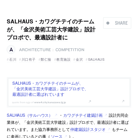
SALHAUS・カワグチテイのチーム
SHARE
が、「金沢美術工芸大学建設」設計
プロポで、最適設計者に
ARCHITECTURE
COMPETITION
|
石川
川口有子
鄭仁愉
教育施設
金沢
SALHAUS
SALHAUS・カワグチテイのチームが、
「金沢美術工芸大学建設」設計プロポで、
最適設計者に選ばれています
www4.city.kanazawa.lg.jp
SALHAUS（サルハウス）
・
カワグチテイ建築計画
設計共同企
業体が、「金沢美術工芸大学建設」設計プロポで、最適設計者に選ば
れています。また協力事務所として
仲建築設計スタジオ
もチーム
に参画しているとの事（
ソース
）。