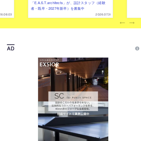
「E.A.S.T.architects」が、設計スタッフ（経験
者・既卒・2027年新卒）を募集中
26.08.03
2026.07.31