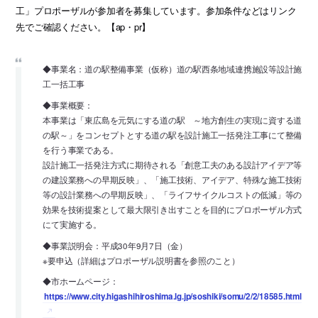
工」プロポーザルが参加者を募集しています。参加条件などはリンク
先でご確認ください。【ap・pr】
◆事業名：道の駅整備事業（仮称）道の駅西条地域連携施設等設計施
工一括工事
◆事業概要：
本事業は「東広島を元気にする道の駅 ～地方創生の実現に資する道
の駅～」をコンセプトとする道の駅を設計施工一括発注工事にて整備
を行う事業である。
設計施工一括発注方式に期待される「創意工夫のある設計アイデア等
の建設業務への早期反映」、「施工技術、アイデア、特殊な施工技術
等の設計業務への早期反映」、「ライフサイクルコストの低減」等の
効果を技術提案として最大限引き出すことを目的にプロポーザル方式
にて実施する。
◆事業説明会：平成30年9月7日（金）
※要申込（詳細はプロポーザル説明書を参照のこと）
◆市ホームページ：
https://www.city.higashihiroshima.lg.jp/soshiki/somu/2/2/18585.html