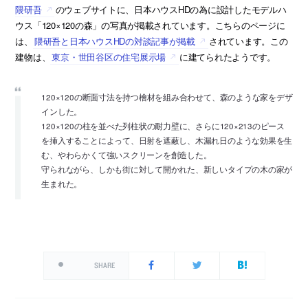
隈研吾
のウェブサイトに、日本ハウスHDの為に設計したモデルハ
ウス「120×120の森」の写真が掲載されています。こちらのページに
は、
隈研吾と日本ハウスHDの対談記事が掲載
されています。この
建物は、
東京・世田谷区の住宅展示場
に建てられたようです。
120×120の断面寸法を持つ檜材を組み合わせて、森のような家をデザ
インした。
120×120の柱を並べた列柱状の耐力壁に、さらに120×213のピース
を挿入することによって、日射を遮蔽し、木漏れ日のような効果を生
む、やわらかくて強いスクリーンを創造した。
守られながら、しかも街に対して開かれた、新しいタイプの木の家が
生まれた。
SHARE