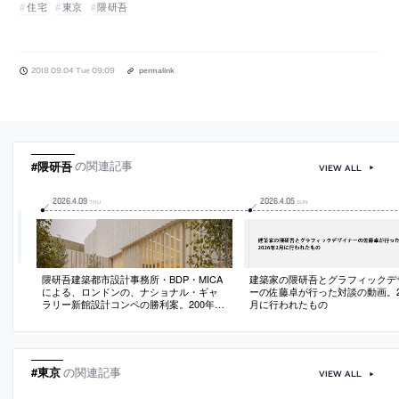
住宅
東京
隈研吾
2018.09.04 Tue 09:09
permalink
#隈研吾
の関連記事
VIEW ALL
2026
.
4
.
09
2026
.
4
.
05
THU
SUN
隈研吾建築都市設計事務所・BDP・MICA
建築家の隈研吾とグラフィックデ
による、ロンドンの、ナショナル・ギャ
ーの佐藤卓が行った対談の動画。20
ラリー新館設計コンペの勝利案。200年以
月に行われたもの
上の歴史ある美術館を拡張する計画。都
市の重要な二つの広場の間にある敷地に
おいて、両者を結びつける新たな屋外空
間を備えた建築を提案
#東京
の関連記事
VIEW ALL