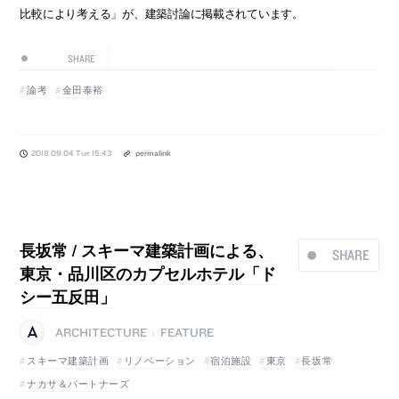
比較により考える」が、建築討論に掲載されています。
SHARE
論考
金田泰裕
2018.09.04 Tue 15:43
permalink
長坂常 / スキーマ建築計画による、
SHARE
東京・品川区のカプセルホテル「ド
シー五反田」
ARCHITECTURE
FEATURE
|
スキーマ建築計画
リノベーション
宿泊施設
東京
長坂常
ナカサ＆パートナーズ