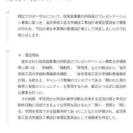
標記プロポーザルについて、技術提案書の内容及びプレゼンテーショ
ン審査に基づき、金沢美術工芸大学建設工事設計者選定委員会で審査
が行われ、下記の者を本業務の最適設計者として決定しましたのでお
知らせします。
４．選定理由
提出された技術提案書の内容及びプレゼンテーション審査を評価基
準に基づき、「的確性」「独創性」「実現性」などの観点から「金沢
美術工芸大学移転整備基本構想」、「金沢美術工芸大学移転整備基本
計画」を踏まえ、キャンパス整備のコンセプトである「開かれた美の
探求と創造のコミュニティ」を実現するため、厳正かつ公正に総合的
な審査を行った。
その結果、学生同士が作品や創作活動を共有する交流の場と学生が
制作活動に没頭できるような空間を設けるなど「開く」空間と「閉じ
る」空間を実現できる提案内容であったことなどが評価され、金沢美
術工芸大学建設工事設計者選定委員会として候補者を特定した。