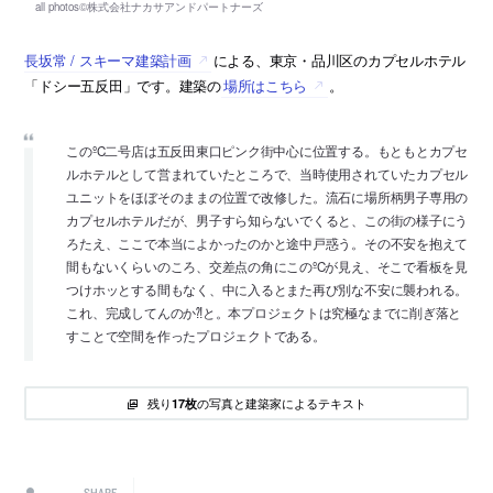
長坂常 / スキーマ建築計画
による、東京・品川区のカプセルホテル
「ドシー五反田」です。建築の
場所はこちら
。
このºC二号店は五反田東口ピンク街中心に位置する。もともとカプセ
ルホテルとして営まれていたところで、当時使用されていたカプセル
ユニットをほぼそのままの位置で改修した。流石に場所柄男子専用の
カプセルホテルだが、男子すら知らないでくると、この街の様子にう
ろたえ、ここで本当によかったのかと途中戸惑う。その不安を抱えて
間もないくらいのころ、交差点の角にこのºCが見え、そこで看板を見
つけホッとする間もなく、中に入るとまた再び別な不安に襲われる。
これ、完成してんのか⁈と。本プロジェクトは究極なまでに削ぎ落と
すことで空間を作ったプロジェクトである。
残り
の写真と建築家によるテキスト
17枚
SHARE