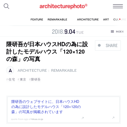
2018
.
9
.
04
TUE
隈研吾が日本ハウスHDの為に設
SHARE
計したモデルハウス「120×120
の森」の写真
ARCHITECTURE
REMARKABLE
|
住宅
東京
隈研吾
隈研吾のウェブサイトに、日本ハウスHD
の為に設計したモデルハウス「120×120の
森」の写真が掲載されています
kkaa.co.jp