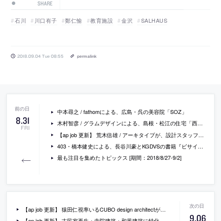
SHARE
石川
川口有子
鄭仁愉
教育施設
金沢
SALHAUS
2018.09.04 Tue 08:55
permalink
中本尋之 / fathomによる、広島・呉の美容院「SOZ」
8
.
31
木村智彦 / グラムデザインによる、島根・松江の住宅「西浜佐陀の家」
FRI
【ap job 更新】 荒木信雄 / アーキタイプが、設計スタッフ・模型製作アルバイトを募集中
403・橋本健史による、長谷川豪とKGDVSの書籍『ビサイズ、ヒストリー：現代建築にとっての歴史』のレビュー「歴史の時代に向けて」
最も注目を集めたトピックス [期間：2018/8/27-9/2]
【ap job 更新】 猿田仁視率いるCUBO design architectが、東京・広尾に移転したヘッドオフィスで、スタッフを募集中
9
.
06
【ap job 更新】 古民家再生・寺院建築・和風建築に特化した「株式会社 菅野企画設計」が、設計士を募集中