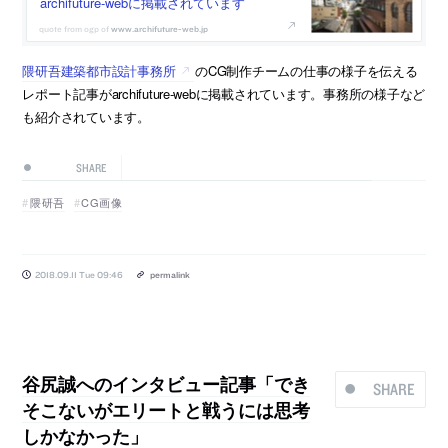
archifuture-webに掲載されています
www.archifuture-web.jp
隈研吾建築都市設計事務所
のCG制作チームの仕事の様子を伝える
レポート記事がarchifuture-webに掲載されています。事務所の様子など
も紹介されています。
SHARE
隈研吾
CG画像
2018.09.11 Tue 09:46
permalink
谷尻誠へのインタビュー記事「でき
SHARE
そこないがエリートと戦うには思考
しかなかった」