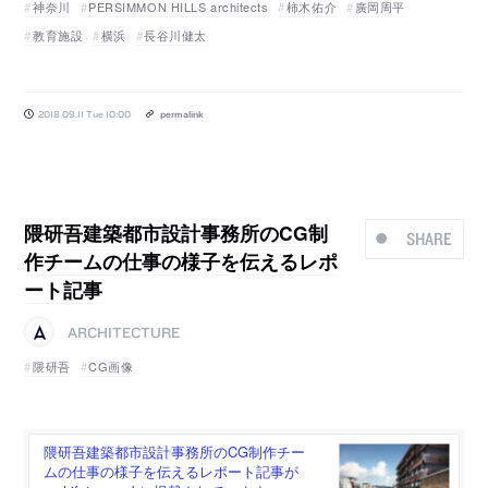
神奈川
PERSIMMON HILLS architects
柿木佑介
廣岡周平
教育施設
横浜
長谷川健太
2018.09.11 Tue 10:00
permalink
隈研吾建築都市設計事務所のCG制
SHARE
作チームの仕事の様子を伝えるレポ
ート記事
ARCHITECTURE
隈研吾
CG画像
隈研吾建築都市設計事務所のCG制作チー
ムの仕事の様子を伝えるレポート記事が