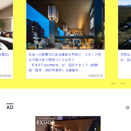
務委託)
社会への影響力のある建築を手掛け、スタッフ同
代官山を
士で助け合う環境づくりも行う
が、設
「E.A.S.T.architects」が、設計スタッフ（経験
者・既卒・2027年新卒）を募集中
26.08.03
2026.07.31