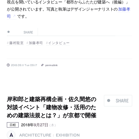
視点を聞いているインタビュー「都市からふたたび建築へ（後編）」
が公開されています。写真と執筆はデザインジャーナリストの
加藤孝
司
です。
SHARE
藤村龍至
加藤孝司
インタビュー
2018.09.11 Tue 09:17
permalink
岸和郎と建築再構企画・佐久間悠の
SHARE
対談イベント「建物改修・活用のた
めの建築法規とは？」が京都で開催
2018年
9月27日
（木）
日程
ARCHITECTURE
EXHIBITION
|