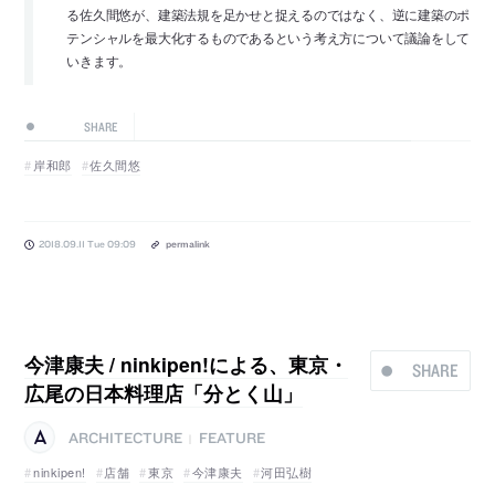
る佐久間悠が、建築法規を足かせと捉えるのではなく、逆に建築のポ
テンシャルを最大化するものであるという考え方について議論をして
いきます。
SHARE
岸和郎
佐久間悠
2018.09.11 Tue 09:09
permalink
今津康夫 / ninkipen!による、東京・
SHARE
広尾の日本料理店「分とく山」
ARCHITECTURE
FEATURE
|
ninkipen!
店舗
東京
今津康夫
河田弘樹