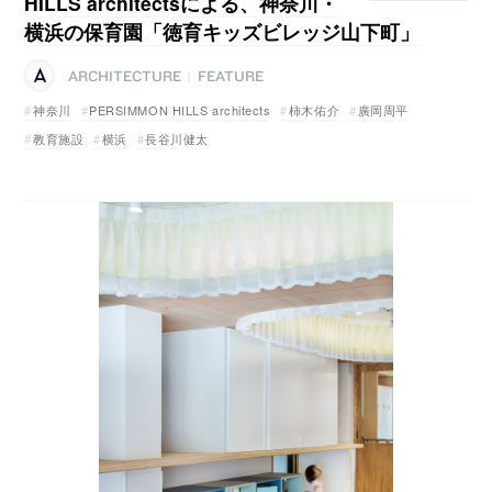
HILLS architectsによる、神奈川・
横浜の保育園「徳育キッズビレッジ山下町」
ARCHITECTURE
FEATURE
|
神奈川
PERSIMMON HILLS architects
柿木佑介
廣岡周平
教育施設
横浜
長谷川健太