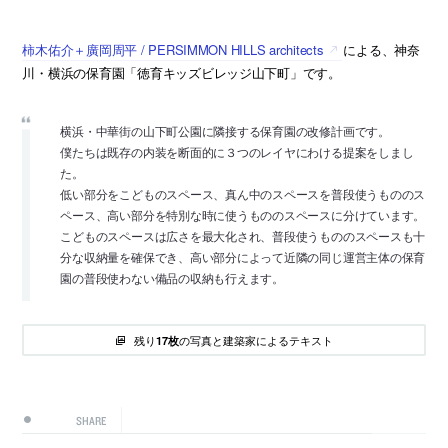
柿木佑介＋廣岡周平 / PERSIMMON HILLS architects
による、神奈
川・横浜の保育園「徳育キッズビレッジ山下町」です。
横浜・中華街の山下町公園に隣接する保育園の改修計画です。
僕たちは既存の内装を断面的に３つのレイヤにわける提案をしまし
た。
低い部分をこどものスペース、真ん中のスペースを普段使うもののス
ペース、高い部分を特別な時に使うもののスペースに分けています。
こどものスペースは広さを最大化され、普段使うもののスペースも十
分な収納量を確保でき、高い部分によって近隣の同じ運営主体の保育
園の普段使わない備品の収納も行えます。
残り
の写真と建築家によるテキスト
17枚
SHARE