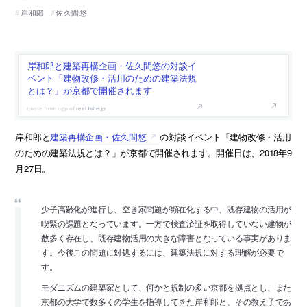
岸和郎
佐久間悠
岸和郎と建築再構企画・佐久間悠の対談イ
ベント「建物改修・活用のための建築法規
とは？」が京都で開催されます
real.tsite.jp
岸和郎と
建築再構企画・佐久間悠
の対談イベント「建物改修・活用
のための建築法規とは？」が京都で開催されます。開催日は、2018年9
月27日。
少子高齢化が進行し、空き家問題が顕在化する中、既存建物の活用が
喫緊の課題となっています。一方で検査済証を取得していない建物が
数多く存在し、既存建物活用の大きな障害となっている事実がありま
す。今後この問題に対処するには、建築法規に対する理解が必要で
す。
モダニズムの建築家として、何かと規制の多い京都を拠点とし、また
京都の大学で数多くの学生を指導してきた岸和郎と、その教え子であ