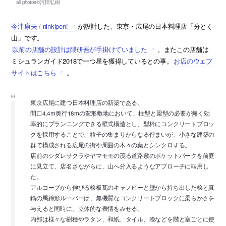
今津康夫 / ninkipen!
が設計した、東京・広尾の日本料理店「分とく
山」です。
以前の店舗の設計は隈研吾が手掛けていました
。またこの店舗は
ミシュランガイド2018で一つ星を獲得しているとの事。
お店のウェブ
サイトはこちら
。
東京広尾に建つ日本料理店の新築である。
間口4.4m奥行18mの変形敷地において、柱型と梁型の必要が無く効
率的にプランニングできる壁式構造とし、型枠にコンクリートブロッ
クを採用することで、粒子の集まりからなる佇まいが、小さな建築の
群で構成される広尾の街や周囲の木々の葉とシンクロする。
店前のシダレサクラやヤマモモの茂る道路敷のポケットパークを前庭
に見立て、店名さながらに、山へ分入るようなアプローチに転用し
た。
アルコーブから伸びる桧板瓦のキャノピーと壁から持ち出した桧と真
鍮の馬蹄形ルーバーは、無機質なコンクリートブロックに柔らかさを
与えると同時に、立体的な表情をみせる。
内部は様々な樹種やラタン、和紙、タイル、漆などを階と室ごとに使