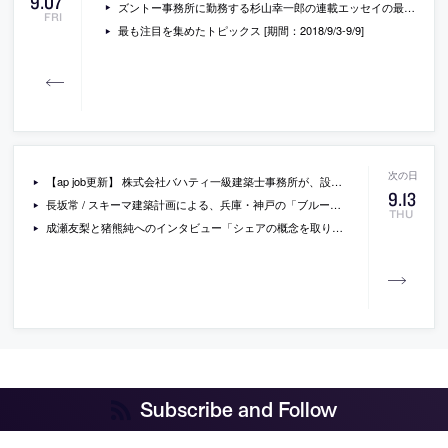
9
.
07
ズントー事務所に勤務する杉山幸一郎の連載エッセイの最新回「建築デザインの引き出し」
FRI
最も注目を集めたトピックス [期間：2018/9/3-9/9]
【ap job更新】 株式会社バハティ一級建築士事務所が、設計・設計監理スタッフを募集中
9
.
13
長坂常 / スキーマ建築計画による、兵庫・神戸の「ブルーボトルコーヒー神戸カフェ」
THU
成瀬友梨と猪熊純へのインタビュー「シェアの概念を取り入れて、オフィスを脱・類型化する」
Subscribe and Follow