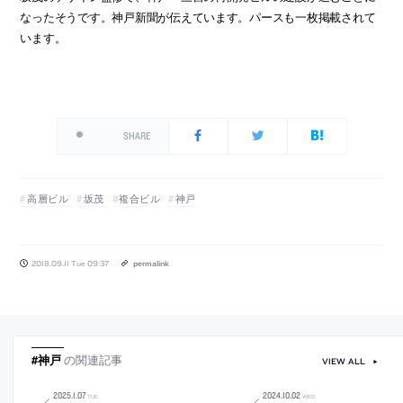
なったそうです。神戸新聞が伝えています。パースも一枚掲載されて
います。
SHARE
高層ビル
坂茂
複合ビル
神戸
2018.09.11 Tue 09:37
permalink
#神戸
の関連記事
VIEW ALL
2025
.
1
.
07
2024
.
10
.
02
TUE
WED