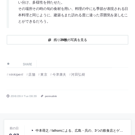
い分け、多様性を持たせた。
その場所その時の旬の食材を用い、料理の中にも季節が表現される日
本料理と同じように、建築もまた訪れる度に違った雰囲気を楽しむこ
とができるだろう。
残り
の写真を見る
29枚
SHARE
ninkipen!
店舗
東京
今津康夫
河田弘樹
2018.09.11 Tue 08:39
permalink
中本尋之 / fathomによる、広島・呉の、3つの飲食店とゲストハウスの複合施設「官有0番山崎家 / HATAGO FLAGS」