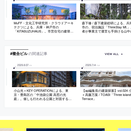
MuFF・文化工学研究所・クラウドアーキ
森下修 / 森下建築総研による、兵
テクツによる、兵庫・神戸市の
市の、宿泊施設「ThinkStay Mt.
「KITASUZUHAUS」。市営住宅の建替え
者が事業主で運営も手掛ける山中
の一環で計画された“暮らし賑わい施設”。
ケーション施設。“心地よく創造
地域活性化とコミュニティの創出を求
動”の場を目指し、５棟の高床式の
め、施設に集う様子が外側にも滲み出て
エコテージ”を設計して森の中に
いく状況を志向。“風通しの良い”木架構の
存の修復は設計者の主導のもと平
空間に切妻屋根が載る建築を考案
も関わる
#複合ビル
の関連記事
VIEW ALL
2026
.
8
.
07
2026
.
7
.
14
FRI
TUE
小山光＋KEY OPERATIONによる、東
【ap編集長の建築探索】vol.024
京・豊島区の「中池袋公園 高窓の光
＋高藤万葉 / TOASt「Three island
庭」。催しも行われる公園と対面する敷
Terrace」
地に建つ複合ビル。広場と“一体感を生
む”ファサードを意図し、高窓部分を後退
させて“植栽を挿入する”断面構成の建築を
考案。内部への視認性の確保とリース面
積の最大化も実現